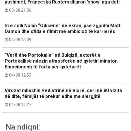
pushimet, Françeska Rustem dhuron ‘show’ nga deti
05/08 21:56
Si e solli Nolan “Odisenë” në ekran, pse zgjodhi Matt
Damon dhe sfida e filmit më ambicioz të karrierës
04/08 15:09
“Verë dhe Portokalle” në Bulqizë, aktorët e
Portokallisë ndezin atmosferën në qytetin minator.
Emocionesh të forta për qytetarët
04/08 12:53
Virozat mbushin Pediatrinë në Vlorë, deri në 80 vizita
në ditë, fëmijët të prekur edhe me alergjitë
04/08 12:27
Na ndiqni: