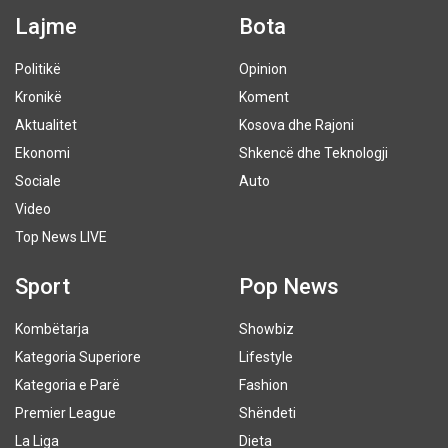
Lajme
Bota
Politikë
Opinion
Kronikë
Koment
Aktualitet
Kosova dhe Rajoni
Ekonomi
Shkencë dhe Teknologji
Sociale
Auto
Video
Top News LIVE
Sport
Pop News
Kombëtarja
Showbiz
Kategoria Superiore
Lifestyle
Kategoria e Parë
Fashion
Premier League
Shëndeti
La Liga
Dieta