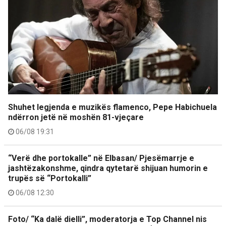
Shuhet legjenda e muzikës flamenco, Pepe Habichuela
ndërron jetë në moshën 81-vjeçare
06/08 19:31
“Verë dhe portokalle” në Elbasan/ Pjesëmarrje e
jashtëzakonshme, qindra qytetarë shijuan humorin e
trupës së “Portokalli”
06/08 12:30
Foto/ “Ka dalë dielli”, moderatorja e Top Channel nis