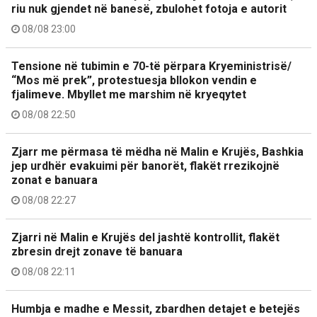
riu nuk gjendet në banesë, zbulohet fotoja e autorit
08/08 23:00
Tensione në tubimin e 70-të përpara Kryeministrisë/
“Mos më prek”, protestuesja bllokon vendin e
fjalimeve. Mbyllet me marshim në kryeqytet
08/08 22:50
Zjarr me përmasa të mëdha në Malin e Krujës, Bashkia
jep urdhër evakuimi për banorët, flakët rrezikojnë
zonat e banuara
08/08 22:27
Zjarri në Malin e Krujës del jashtë kontrollit, flakët
zbresin drejt zonave të banuara
08/08 22:11
Humbja e madhe e Messit, zbardhen detajet e betejës