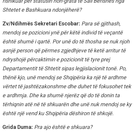
rishikuar për statusin non-grata të Sali Berishës nga
Shtetet e Bashkuara ndonjëherë?
Zv/Ndihmës Sekretari Escobar:
Para së gjithash,
mendoj se pozicioni ynë për këtë individ të veçantë
është shumë i qartë. Por unë do të thosha se nuk njoh
asnjë person që përmes zgjedhjeve të ketë arritur të
ndryshojë përcaktimin e pozicionit të tyre prej
Departamentit të Shtetit sipas legjislacionit tonë. Po,
thënë kjo, unë mendoj se Shqipëria ka një të ardhme
vërtet të jashtëzakonshme dhe duhet të fokusohet tek
e ardhmja. Dhe ka shumë njerëz që do të donin ta
tërhiqnin atë në të shkuarën dhe unë nuk mendoj se ky
është një vend ku Shqipëria dëshiron të shkojë.
Grida Duma:
Pra ajo është e shkuara?