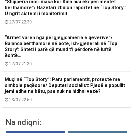
“Shqipëria mori masa kur Kina nisi eksperimentet
bërthamore”/ Gazetari zbulon raportet në ‘Top Story’:
U ngrit sistemi i monitorimit
27/07 22:30
“Armët varen nga përgjegjshmëria e qeverive”/
Balanca bërthamore në botë, ish-gjenerali në ‘Top
Story’: Shteti i parë që mund t’i përdorë në luftë
është…
27/07 21:30
Muçi në “Top Story”: Para parlamentit, protestë me
simbole paqësore/ Deputeti socialist: Pjesë e popullit
jemi edhe ne këtu, pse nuk na hidhni vezë?
23/07 22:50
Na ndiqni: