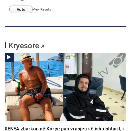
Vote
View Results
Kryesore »
RENEA zbarkon në Korçë pas vrasjes së ish-ushtarit, i