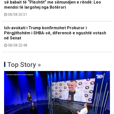
së babait të “Pleshtit” me sëmundjen e rëndë: Leo
mendoi të largohej nga Botërori
08/08 20:51
Ish-avokati i Trump konfirmohet Prokuror i
Përgjithshëm i SHBA-së, diferencë e ngushtë votash
në Senat
08/08 20:48
Top Story »