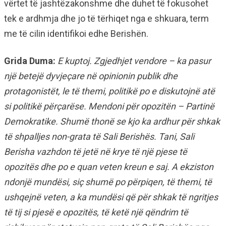
vërtet të jashtëzakonshme dhe duhet të fokusohet
tek e ardhmja dhe jo të tërhiqet nga e shkuara, term
me të cilin identifikoi edhe Berishën.
Grida Duma:
E kuptoj. Zgjedhjet vendore – ka pasur
një betejë dyvjeçare në opinionin publik dhe
protagonistët, le të themi, politikë po e diskutojnë atë
si politikë përçarëse. Mendoni për opozitën – Partinë
Demokratike. Shumë thonë se kjo ka ardhur për shkak
të shpalljes non-grata të Sali Berishës. Tani, Sali
Berisha vazhdon të jetë në krye të një pjese të
opozitës dhe po e quan veten kreun e saj. A ekziston
ndonjë mundësi, siç shumë po përpiqen, të themi, të
ushqejnë veten, a ka mundësi që për shkak të ngritjes
të tij si pjesë e opozitës, të ketë një qëndrim të