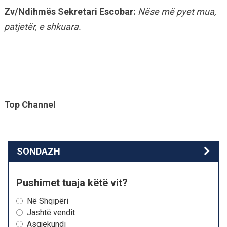
Zv/Ndihmës Sekretari Escobar:
Nëse më pyet mua,
patjetër, e shkuara.
Top Channel
SONDAZH
Pushimet tuaja këtë vit?
Në Shqipëri
Jashtë vendit
Asgjëkundi