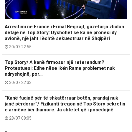
Arrestimi në Francë i Ermal Beqirajt, gazetarja zbulon
detaje në Top Story: Dyshohet se ka në pronësi dy
avionë, një jaht i është sekuestruar në Shqipëri
30/07 22:55
Top Story/ A kanë firmosur një referendum?
Protestuesi: Edhe nëse ikën Rama problemet nuk
ndryshojnë, por…
30/07 22:33
“Kanë fuqinë për të shkatërruar botën, prandaj nuk
janë përdorur”/ Fizikanti tregon në Top Story sekretin
e armëve bërthamore: Ja shtetet që i posedojnë
28/07 08:05