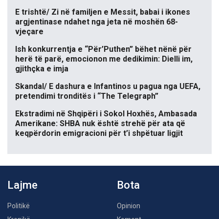
E trishtë/ Zi në familjen e Messit, babai i ikones
argjentinase ndahet nga jeta në moshën 68-
vjeçare
Ish konkurrentja e “Për’Puthen” bëhet nënë për
herë të parë, emocionon me dedikimin: Dielli im,
gjithçka e imja
Skandal/ E dashura e Infantinos u pagua nga UEFA,
pretendimi tronditës i “The Telegraph”
Ekstradimi në Shqipëri i Sokol Hoxhës, Ambasada
Amerikane: SHBA nuk është strehë për ata që
keqpërdorin emigracioni për t’i shpëtuar ligjit
Lajme
Bota
Politikë
Opinion