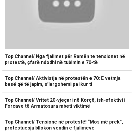
Top Channel/ Nga fjalimet për Ramën te tensionet në
protestë, çfarë ndodhi në tubimin e 70-të
Top Channel/ Aktivistja në protestën e 70: E vetmja
besë që të japim, s’largohemi pa ikur ti
Top Channel/ Vritet 20-vjeçari në Korçë, ish-efektivi i
Forcave të Armatosura mbeti viktimë
Top Channel/ Tensione në protestë! “Mos më prek”,
protestuesja bllokon vendin e fjalimeve