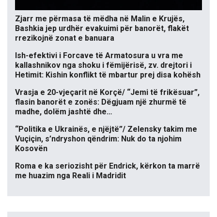
Zjarr me përmasa të mëdha në Malin e Krujës,
Bashkia jep urdhër evakuimi për banorët, flakët
rrezikojnë zonat e banuara
Ish-efektivi i Forcave të Armatosura u vra me
kallashnikov nga shoku i fëmijërisë, zv. drejtori i
Hetimit: Kishin konflikt të mbartur prej disa kohësh
Vrasja e 20-vjeçarit në Korçë/ “Jemi të frikësuar”,
flasin banorët e zonës: Dëgjuam një zhurmë të
madhe, dolëm jashtë dhe…
“Politika e Ukrainës, e njëjtë”/ Zelensky takim me
Vuçiçin, s’ndryshon qëndrim: Nuk do ta njohim
Kosovën
Roma e ka seriozisht për Endrick, kërkon ta marrë
me huazim nga Reali i Madridit