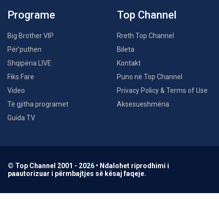
Programe
Top Channel
Big Brother VIP
Rreth Top Channel
Për’puthen
Bileta
Shqipëria LIVE
Kontakt
Fiks Fare
Puno në Top Channel
Video
Privacy Policy & Terms of Use
Të gjitha programet
Aksesueshmëria
Guida TV
© Top Channel 2001 - 2026 • Ndalohet riprodhimi i
paautorizuar i përmbajtjes së kësaj faqeje.