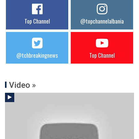
Top Channel
@topchannelalbania
@tchbreakingnews
Top Channel
Video »