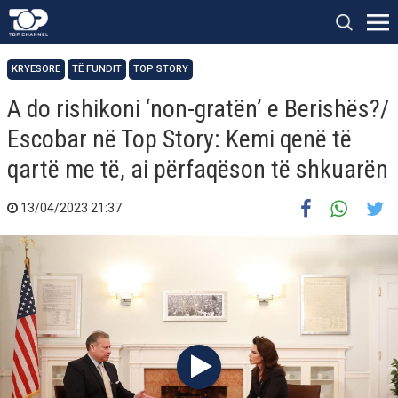
KRYESORE
TË FUNDIT
TOP STORY
A do rishikoni ‘non-gratën’ e Berishës?/
Escobar në Top Story: Kemi qenë të
qartë me të, ai përfaqëson të shkuarën
13/04/2023 21:37