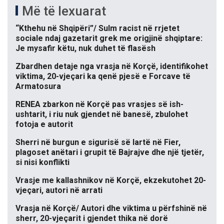
Më të lexuarat
“Kthehu në Shqipëri”/ Sulm racist në rrjetet
sociale ndaj gazetarit grek me origjinë shqiptare:
Je mysafir këtu, nuk duhet të flasësh
Zbardhen detaje nga vrasja në Korçë, identifikohet
viktima, 20-vjeçari ka qenë pjesë e Forcave të
Armatosura
RENEA zbarkon në Korçë pas vrasjes së ish-
ushtarit, i riu nuk gjendet në banesë, zbulohet
fotoja e autorit
Sherri në burgun e sigurisë së lartë në Fier,
plagoset anëtari i grupit të Bajrajve dhe një tjetër,
si nisi konflikti
Vrasje me kallashnikov në Korçë, ekzekutohet 20-
vjeçari, autori në arrati
Vrasja në Korçë/ Autori dhe viktima u përfshinë në
sherr, 20-vjeçarit i gjendet thika në dorë