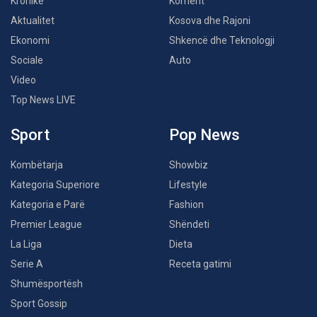
Kronikë
Koment
Aktualitet
Kosova dhe Rajoni
Ekonomi
Shkencë dhe Teknologji
Sociale
Auto
Video
Top News LIVE
Sport
Pop News
Kombëtarja
Showbiz
Kategoria Superiore
Lifestyle
Kategoria e Parë
Fashion
Premier League
Shëndeti
La Liga
Dieta
Serie A
Receta gatimi
Shumësportësh
Sport Gossip