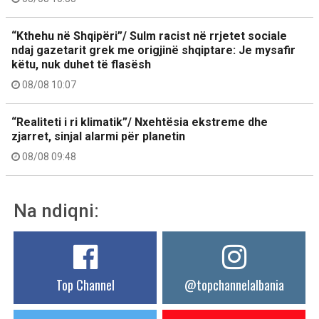
“Kthehu në Shqipëri”/ Sulm racist në rrjetet sociale
ndaj gazetarit grek me origjinë shqiptare: Je mysafir
këtu, nuk duhet të flasësh
08/08 10:07
“Realiteti i ri klimatik”/ Nxehtësia ekstreme dhe
zjarret, sinjal alarmi për planetin
08/08 09:48
Na ndiqni:
Top Channel
@topchannelalbania