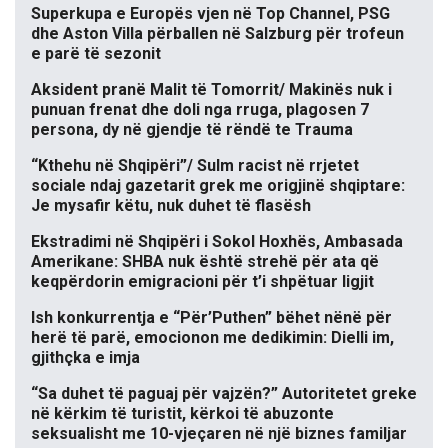
Superkupa e Europës vjen në Top Channel, PSG
dhe Aston Villa përballen në Salzburg për trofeun
e parë të sezonit
Aksident pranë Malit të Tomorrit/ Makinës nuk i
punuan frenat dhe doli nga rruga, plagosen 7
persona, dy në gjendje të rëndë te Trauma
“Kthehu në Shqipëri”/ Sulm racist në rrjetet
sociale ndaj gazetarit grek me origjinë shqiptare:
Je mysafir këtu, nuk duhet të flasësh
Ekstradimi në Shqipëri i Sokol Hoxhës, Ambasada
Amerikane: SHBA nuk është strehë për ata që
keqpërdorin emigracioni për t’i shpëtuar ligjit
Ish konkurrentja e “Për’Puthen” bëhet nënë për
herë të parë, emocionon me dedikimin: Dielli im,
gjithçka e imja
“Sa duhet të paguaj për vajzën?” Autoritetet greke
në kërkim të turistit, kërkoi të abuzonte
seksualisht me 10-vjeçaren në një biznes familjar