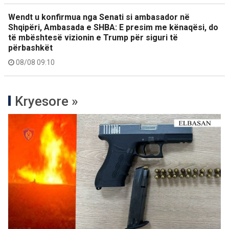
Wendt u konfirmua nga Senati si ambasador në
Shqipëri, Ambasada e SHBA: E presim me kënaqësi, do
të mbështesë vizionin e Trump për siguri të
përbashkët
08/08 09:10
Kryesore »