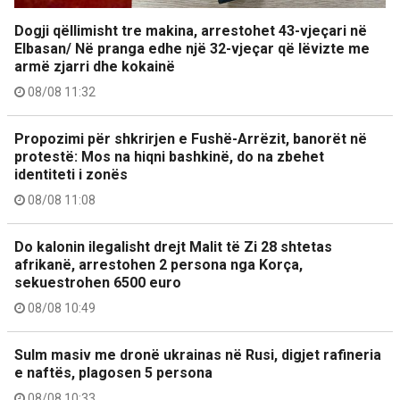
Dogji qëllimisht tre makina, arrestohet 43-vjeçari në
Elbasan/ Në pranga edhe një 32-vjeçar që lëvizte me
armë zjarri dhe kokainë
08/08 11:32
Propozimi për shkrirjen e Fushë-Arrëzit, banorët në
protestë: Mos na hiqni bashkinë, do na zbehet
identiteti i zonës
08/08 11:08
Do kalonin ilegalisht drejt Malit të Zi 28 shtetas
afrikanë, arrestohen 2 persona nga Korça,
sekuestrohen 6500 euro
08/08 10:49
Sulm masiv me dronë ukrainas në Rusi, digjet rafineria
e naftës, plagosen 5 persona
08/08 10:33