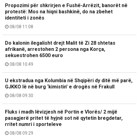
Propozimi për shkrirjen e Fushë-Arrëzit, banorët në
protestë: Mos na hiqni bashkinë, do na zbehet
identiteti i zonës
08/08 11:08
Do kalonin ilegalisht drejt Malit të Zi 28 shtetas
afrikanë, arrestohen 2 persona nga Korça,
sekuestrohen 6500 euro
08/08 10:49
U ekstradua nga Kolumbia në Shqipëri dy ditë më parë,
GJKKO lë në burg ‘kimistin’ e drogës në Frakull
08/08 09:30
Fluks i madh lëvizjesh në Portin e Vlorës/ 2 mijë
pasagjerë pritet të hyjnë sot në qytetin bregdetar,
rritet numri i sporteleve
08/08 09:29