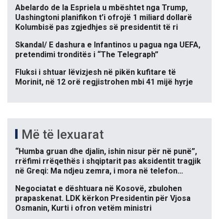
Abelardo de la Espriela u mbështet nga Trump,
Uashingtoni planifikon t’i ofrojë 1 miliard dollarë
Kolumbisë pas zgjedhjes së presidentit të ri
Skandal/ E dashura e Infantinos u pagua nga UEFA,
pretendimi tronditës i “The Telegraph”
Fluksi i shtuar lëvizjesh në pikën kufitare të
Morinit, në 12 orë regjistrohen mbi 41 mijë hyrje
Më të lexuarat
“Humba gruan dhe djalin, ishin nisur për në punë”,
rrëfimi rrëqethës i shqiptarit pas aksidentit tragjik
në Greqi: Ma ndjeu zemra, i mora në telefon…
Negociatat e dështuara në Kosovë, zbulohen
prapaskenat. LDK kërkon Presidentin për Vjosa
Osmanin, Kurti i ofron vetëm ministri