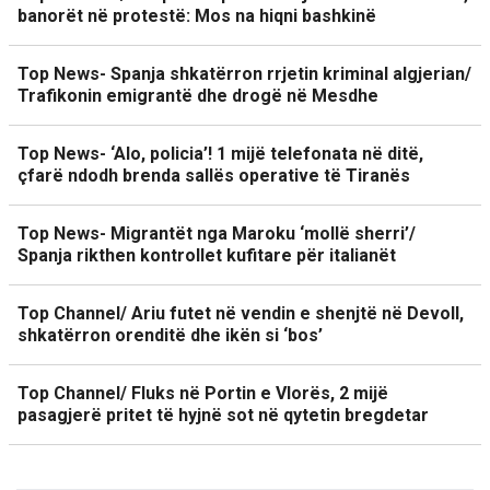
banorët në protestë: Mos na hiqni bashkinë
Top News- Spanja shkatërron rrjetin kriminal algjerian/
Trafikonin emigrantë dhe drogë në Mesdhe
Top News- ‘Alo, policia’! 1 mijë telefonata në ditë,
çfarë ndodh brenda sallës operative të Tiranës
Top News- Migrantët nga Maroku ‘mollë sherri’/
Spanja rikthen kontrollet kufitare për italianët
Top Channel/ Ariu futet në vendin e shenjtë në Devoll,
shkatërron orenditë dhe ikën si ‘bos’
Top Channel/ Fluks në Portin e Vlorës, 2 mijë
pasagjerë pritet të hyjnë sot në qytetin bregdetar