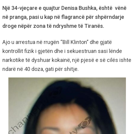
Një 34-vjeçare e quajtur Denisa Bushka, është vënë
në pranga, pasi u kap në flagrancë për shpërndarje
droge nëpër zona të ndryshme të Tiranës.
Ajo u arrestua në rrugën “Bill Klinton” dhe gjatë
kontrollit fizik i gjetën dhe i sekuestruan sasi lënde
narkotike të dyshuar kokainë, një pjesë e së cilës ishte
ndarë në 40 doza, gati për shitje.