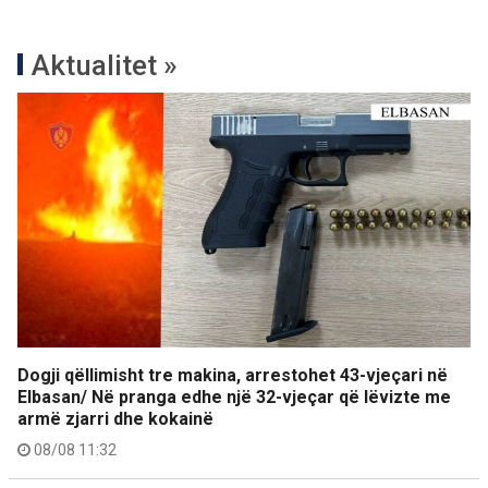
Aktualitet »
Dogji qëllimisht tre makina, arrestohet 43-vjeçari në
Elbasan/ Në pranga edhe një 32-vjeçar që lëvizte me
armë zjarri dhe kokainë
08/08 11:32