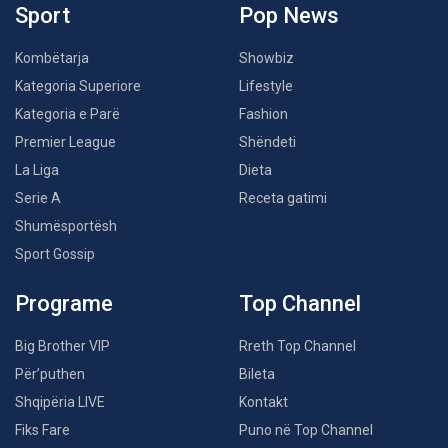
Sport
Pop News
Kombëtarja
Showbiz
Kategoria Superiore
Lifestyle
Kategoria e Parë
Fashion
Premier League
Shëndeti
La Liga
Dieta
Serie A
Receta gatimi
Shumësportësh
Sport Gossip
Programe
Top Channel
Big Brother VIP
Rreth Top Channel
Për’puthen
Bileta
Shqipëria LIVE
Kontakt
Fiks Fare
Puno në Top Channel