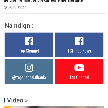
në ditë, fëmijët të prekur edhe me alergjitë
04/08 12:27
Na ndiqni:
Top Channel
TCH Pop News
@topchannelalbania
Top Channel
Video »