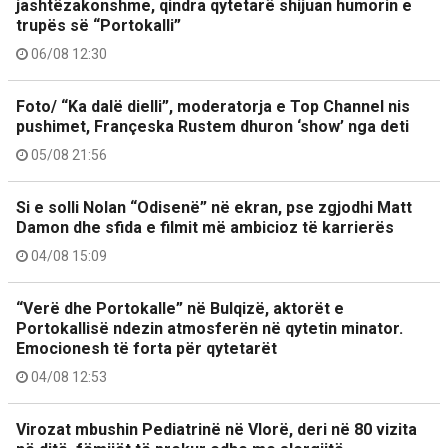
jashtëzakonshme, qindra qytetarë shijuan humorin e
trupës së “Portokalli”
06/08 12:30
Foto/ “Ka dalë dielli”, moderatorja e Top Channel nis
pushimet, Françeska Rustem dhuron ‘show’ nga deti
05/08 21:56
Si e solli Nolan “Odisenë” në ekran, pse zgjodhi Matt
Damon dhe sfida e filmit më ambicioz të karrierës
04/08 15:09
“Verë dhe Portokalle” në Bulqizë, aktorët e
Portokallisë ndezin atmosferën në qytetin minator.
Emocionesh të forta për qytetarët
04/08 12:53
Virozat mbushin Pediatrinë në Vlorë, deri në 80 vizita