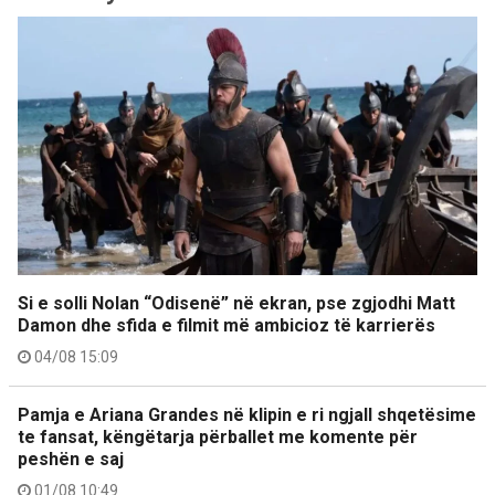
Si e solli Nolan “Odisenë” në ekran, pse zgjodhi Matt
Damon dhe sfida e filmit më ambicioz të karrierës
04/08 15:09
Pamja e Ariana Grandes në klipin e ri ngjall shqetësime
te fansat, këngëtarja përballet me komente për
peshën e saj
01/08 10:49