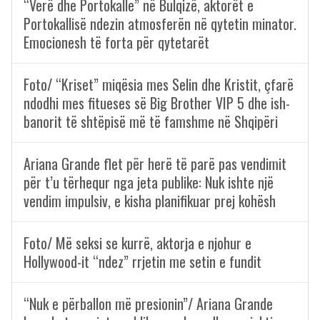
“Verë dhe Portokalle” në Bulqizë, aktorët e
Portokallisë ndezin atmosferën në qytetin minator.
Emocionesh të forta për qytetarët
Foto/ “Kriset” miqësia mes Selin dhe Kristit, çfarë
ndodhi mes fitueses së Big Brother VIP 5 dhe ish-
banorit të shtëpisë më të famshme në Shqipëri
Ariana Grande flet për herë të parë pas vendimit
për t’u tërhequr nga jeta publike: Nuk ishte një
vendim impulsiv, e kisha planifikuar prej kohësh
Foto/ Më seksi se kurrë, aktorja e njohur e
Hollywood-it “ndez” rrjetin me setin e fundit
“Nuk e përballon më presionin”/ Ariana Grande