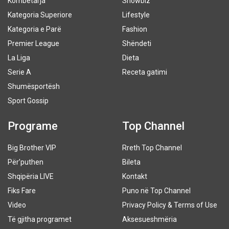
Kombëtarja
Showbiz
Kategoria Superiore
Lifestyle
Kategoria e Parë
Fashion
Premier League
Shëndeti
La Liga
Dieta
Serie A
Receta gatimi
Shumësportësh
Sport Gossip
Programe
Top Channel
Big Brother VIP
Rreth Top Channel
Për’puthen
Bileta
Shqipëria LIVE
Kontakt
Fiks Fare
Puno në Top Channel
Video
Privacy Policy & Terms of Use
Të gjitha programet
Aksesueshmëria