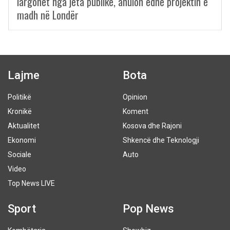
largohet nga jeta publike, anulon edhe projektin e
madh në Londër
Lajme
Bota
Politikë
Opinion
Kronikë
Koment
Aktualitet
Kosova dhe Rajoni
Ekonomi
Shkencë dhe Teknologji
Sociale
Auto
Video
Top News LIVE
Sport
Pop News