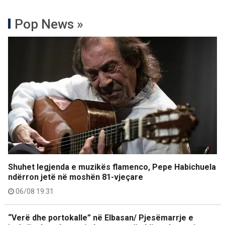
Pop News »
Shuhet legjenda e muzikës flamenco, Pepe Habichuela
ndërron jetë në moshën 81-vjeçare
06/08 19:31
“Verë dhe portokalle” në Elbasan/ Pjesëmarrje e