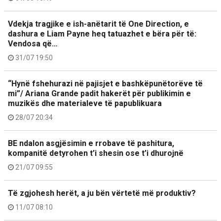
Vdekja tragjike e ish-anëtarit të One Direction, e
dashura e Liam Payne heq tatuazhet e bëra për të:
Vendosa që…
31/07 19:50
“Hynë fshehurazi në pajisjet e bashkëpunëtorëve të
mi”/ Ariana Grande padit hakerët për publikimin e
muzikës dhe materialeve të papublikuara
28/07 20:34
BE ndalon asgjësimin e rrobave të pashitura,
kompanitë detyrohen t’i shesin ose t’i dhurojnë
21/07 09:55
Të zgjohesh herët, a ju bën vërtetë më produktiv?
11/07 08:10