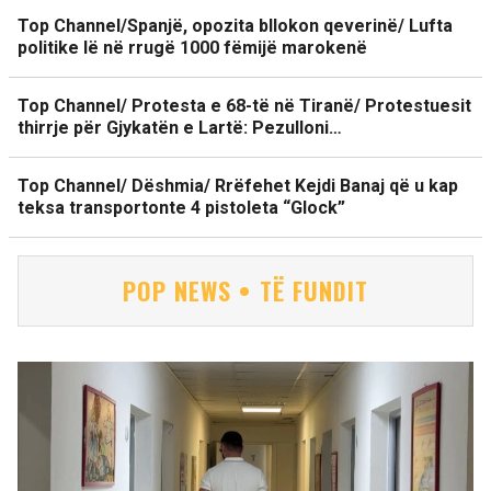
Top Channel/Spanjë, opozita bllokon qeverinë/ Lufta
politike lë në rrugë 1000 fëmijë marokenë
Top Channel/ Protesta e 68-të në Tiranë/ Protestuesit
thirrje për Gjykatën e Lartë: Pezulloni…
Top Channel/ Dëshmia/ Rrëfehet Kejdi Banaj që u kap
teksa transportonte 4 pistoleta “Glock”
POP NEWS • TË FUNDIT