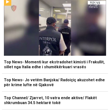
Top News- Momenti kur ekstradohet kimisti i Frakullit,
sillet nga Italia edhe i shumëkërkuari vrasës
Top News- Jo vetëm Banjska/ Radoiçiç akuzohet edhe
për krime lufte në Gjakovë
Top Channel/ Zjarret, 10 vatra ende aktive/ Flakët
shkrumbuan 34.5 hektarë tokë