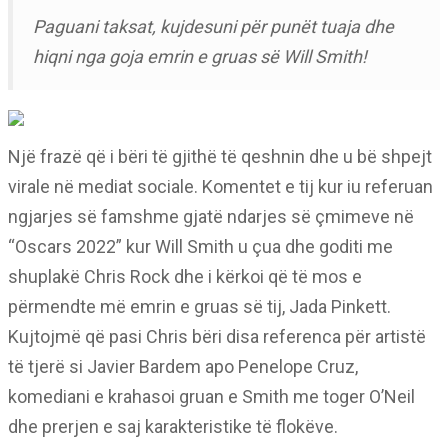
Paguani taksat, kujdesuni për punët tuaja dhe
hiqni nga goja emrin e gruas së Will Smith!
Një frazë që i bëri të gjithë të qeshnin dhe u bë shpejt
virale në mediat sociale. Komentet e tij kur iu referuan
ngjarjes së famshme gjatë ndarjes së çmimeve në
“Oscars 2022” kur Will Smith u çua dhe goditi me
shuplakë Chris Rock dhe i kërkoi që të mos e
përmendte më emrin e gruas së tij, Jada Pinkett.
Kujtojmë që pasi Chris bëri disa referenca për artistë
të tjerë si Javier Bardem apo Penelope Cruz,
komediani e krahasoi gruan e Smith me toger O’Neil
dhe prerjen e saj karakteristike të flokëve.