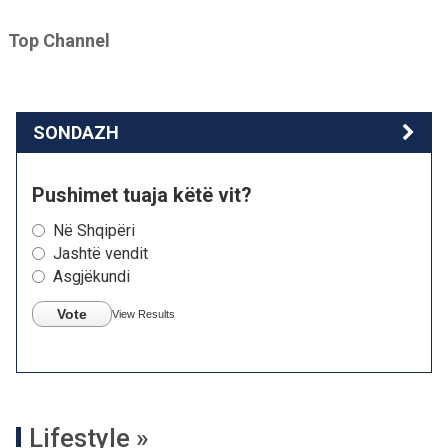
Top Channel
SONDAZH
Pushimet tuaja këtë vit?
Në Shqipëri
Jashtë vendit
Asgjëkundi
Vote
View Results
Lifestyle »