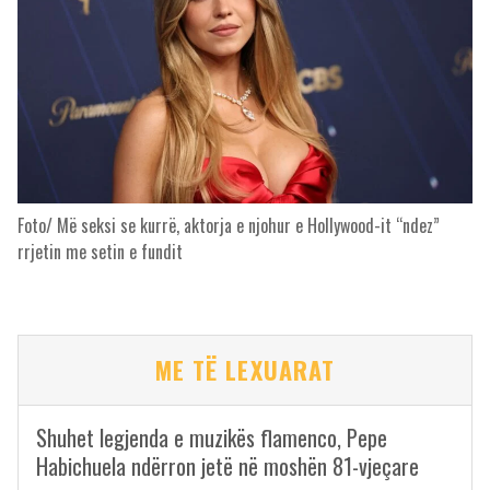
Foto/ Më seksi se kurrë, aktorja e njohur e Hollywood-it “ndez”
rrjetin me setin e fundit
ME TË LEXUARAT
Shuhet legjenda e muzikës flamenco, Pepe
Habichuela ndërron jetë në moshën 81-vjeçare