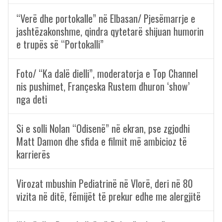
“Verë dhe portokalle” në Elbasan/ Pjesëmarrje e
jashtëzakonshme, qindra qytetarë shijuan humorin
e trupës së “Portokalli”
Foto/ “Ka dalë dielli”, moderatorja e Top Channel
nis pushimet, Françeska Rustem dhuron ‘show’
nga deti
Si e solli Nolan “Odisenë” në ekran, pse zgjodhi
Matt Damon dhe sfida e filmit më ambicioz të
karrierës
Virozat mbushin Pediatrinë në Vlorë, deri në 80
vizita në ditë, fëmijët të prekur edhe me alergjitë