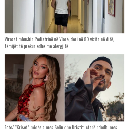
Virozat mbushin Pediatrinë në Vlorë, deri në 80 vizita në ditë,
fëmijët të prekur edhe me alergjitë
Foto/ “Kriset” miqësia mes Selin dhe Kristit, çfarë ndodhi mes