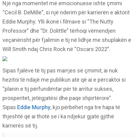
Një nga momentet më emocionuese ishte çmimi
“Cecil B. DeMille”, si një nderim për karrierën e aktorit
Eddie Murphy. Ylli ikonë i filmave si “The Nutty
Professor” dhe “Dr. Dolittle” tërhoqi vëmendjen
veçanërisht për fjalimin e tij në lidhje me shuplakën e
Will Smith ndaj Chris Rock në “Oscars 2022”.
Sipas fjalëve të tij pas marrjes së çmimit, ai nuk
hezitoi të ndajë me publikun atë që ai e përcaktoi si
“planin e tij përfundimtar për të arritur sukses,
prosperitet, jetëgjatësi dhe paqe shpirtërore”.
Sipas
Eddie Murphy
, kjo përbëhet nga tre hapa të
thjeshtë që ai thotë se i ka ndjekur gjatë gjithë
karrierës së tij.