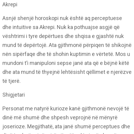
Akrepi
Asnjë shenjë horoskopi nuk është aq perceptuese
dhe intuitive sa Akrepi. Nuk ka pothuajse asgjë që
vështrimi i tyre depërtues dhe shqisa e gjashtë nuk
mund të depërtojë. Ata gjithmonë përpiqen të shikojnë
nën sipërfaqe dhe të shohin kuptimin e vërtetë. Mos u
mundoni t’i manipuloni sepse janë ata që e bëjnë këtë
dhe ata mund të thyejnë lehtësisht qëllimet e njerëzve
të tjerë.
Shigjetari
Personat me natyrë kurioze kanë gjithmonë nevojë të
dinë më shumë dhe shpesh veprojnë në mënyrë
joserioze. Megjithatë, ata janë shumë perceptues dhe