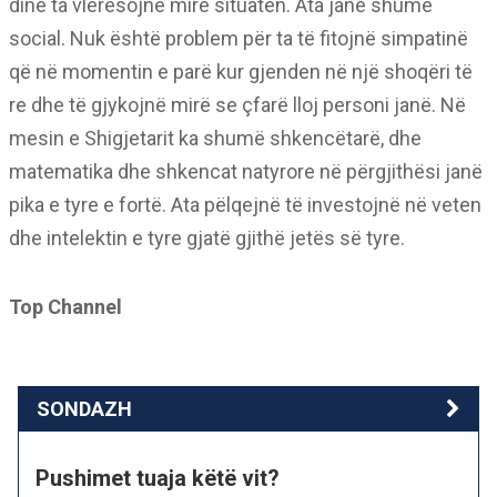
dinë ta vlerësojnë mirë situatën. Ata janë shumë
social. Nuk është problem për ta të fitojnë simpatinë
që në momentin e parë kur gjenden në një shoqëri të
re dhe të gjykojnë mirë se çfarë lloj personi janë. Në
mesin e Shigjetarit ka shumë shkencëtarë, dhe
matematika dhe shkencat natyrore në përgjithësi janë
pika e tyre e fortë. Ata pëlqejnë të investojnë në veten
dhe intelektin e tyre gjatë gjithë jetës së tyre.
Top Channel
SONDAZH
Pushimet tuaja këtë vit?