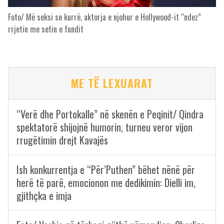
Foto/ Më seksi se kurrë, aktorja e njohur e Hollywood-it “ndez”
rrjetin me setin e fundit
ME TË LEXUARAT
“Verë dhe Portokalle” në skenën e Peqinit/ Qindra
spektatorë shijojnë humorin, turneu veror vijon
rrugëtimin drejt Kavajës
Ish konkurrentja e “Për’Puthen” bëhet nënë për
herë të parë, emocionon me dedikimin: Dielli im,
gjithçka e imja