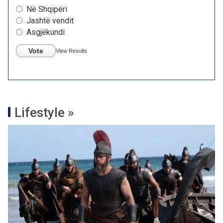
Në Shqipëri
Jashtë vendit
Asgjëkundi
Vote
View Results
Lifestyle »