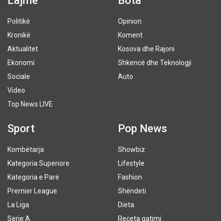
Lajme
Bota
Politikë
Opinion
Kronikë
Koment
Aktualitet
Kosova dhe Rajoni
Ekonomi
Shkencë dhe Teknologji
Sociale
Auto
Video
Top News LIVE
Sport
Pop News
Kombëtarja
Showbiz
Kategoria Superiore
Lifestyle
Kategoria e Parë
Fashion
Premier League
Shëndeti
La Liga
Dieta
Serie A
Receta gatimi