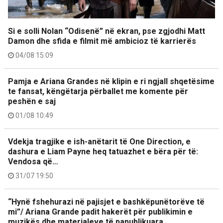
Si e solli Nolan “Odisenë” në ekran, pse zgjodhi Matt
Damon dhe sfida e filmit më ambicioz të karrierës
04/08 15:09
Pamja e Ariana Grandes në klipin e ri ngjall shqetësime
te fansat, këngëtarja përballet me komente për
peshën e saj
01/08 10:49
Vdekja tragjike e ish-anëtarit të One Direction, e
dashura e Liam Payne heq tatuazhet e bëra për të:
Vendosa që…
31/07 19:50
“Hynë fshehurazi në pajisjet e bashkëpunëtorëve të
mi”/ Ariana Grande padit hakerët për publikimin e
muzikës dhe materialeve të papublikuara