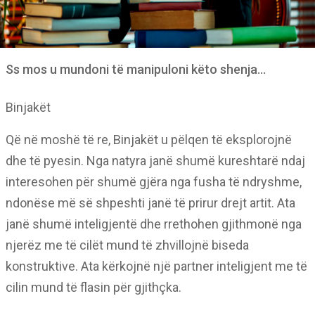
Ss mos u mundoni të manipuloni këto shenja…
Binjakët
Që në moshë të re, Binjakët u pëlqen të eksplorojnë
dhe të pyesin. Nga natyra janë shumë kureshtarë ndaj
interesohen për shumë gjëra nga fusha të ndryshme,
ndonëse më së shpeshti janë të prirur drejt artit. Ata
janë shumë inteligjentë dhe rrethohen gjithmonë nga
njerëz me të cilët mund të zhvillojnë biseda
konstruktive. Ata kërkojnë një partner inteligjent me të
cilin mund të flasin për gjithçka.