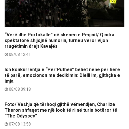
“Verë dhe Portokalle” në skenën e Peqinit/ Qindra
spektatorë shijojnë humorin, turneu veror vijon
rrugëtimin drejt Kavajës
08/08 12:41
Ish konkurrentja e “Për’Puthen” bëhet nënë për herë
të parë, emocionon me dedikimin: Dielli im, gjithçka e
imja
08/08 09:18
Foto/ Veshja që tërhoqi gjithë vëmendjen, Charlize
Theron shfaqet me një look të ri në turin botëror të
“The Odyssey”
07/08 13:58