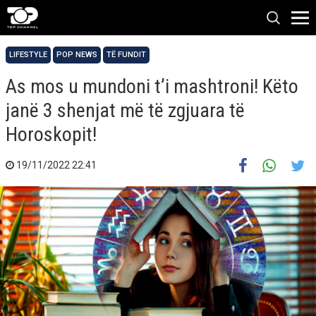
LIFESTYLE
POP NEWS
TË FUNDIT
As mos u mundoni t’i mashtroni! Këto
janë 3 shenjat më të zgjuara të
Horoskopit!
19/11/2022 22:41