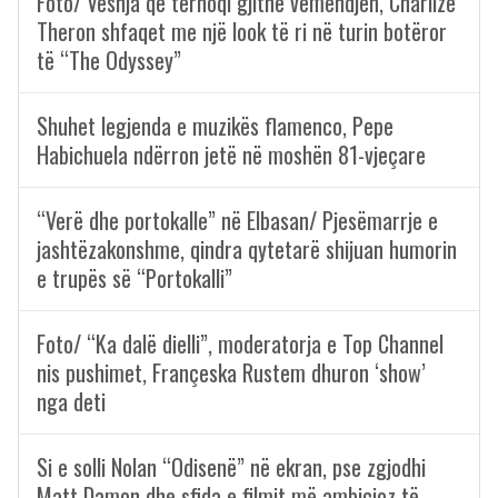
Foto/ Veshja që tërhoqi gjithë vëmendjen, Charlize
Theron shfaqet me një look të ri në turin botëror
të “The Odyssey”
Shuhet legjenda e muzikës flamenco, Pepe
Habichuela ndërron jetë në moshën 81-vjeçare
“Verë dhe portokalle” në Elbasan/ Pjesëmarrje e
jashtëzakonshme, qindra qytetarë shijuan humorin
e trupës së “Portokalli”
Foto/ “Ka dalë dielli”, moderatorja e Top Channel
nis pushimet, Françeska Rustem dhuron ‘show’
nga deti
Si e solli Nolan “Odisenë” në ekran, pse zgjodhi
Matt Damon dhe sfida e filmit më ambicioz të