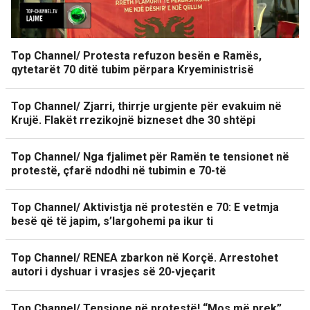
Top Channel/ Protesta refuzon besën e Ramës,
qytetarët 70 ditë tubim përpara Kryeministrisë
Top Channel/ Zjarri, thirrje urgjente për evakuim në
Krujë. Flakët rrezikojnë bizneset dhe 30 shtëpi
Top Channel/ Nga fjalimet për Ramën te tensionet në
protestë, çfarë ndodhi në tubimin e 70-të
Top Channel/ Aktivistja në protestën e 70: E vetmja
besë që të japim, s’largohemi pa ikur ti
Top Channel/ RENEA zbarkon në Korçë. Arrestohet
autori i dyshuar i vrasjes së 20-vjeçarit
Top Channel/ Tensione në protestë! “Mos më prek”,