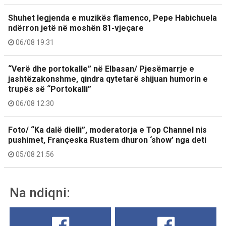
Shuhet legjenda e muzikës flamenco, Pepe Habichuela
ndërron jetë në moshën 81-vjeçare
06/08 19:31
“Verë dhe portokalle” në Elbasan/ Pjesëmarrje e
jashtëzakonshme, qindra qytetarë shijuan humorin e
trupës së “Portokalli”
06/08 12:30
Foto/ “Ka dalë dielli”, moderatorja e Top Channel nis
pushimet, Françeska Rustem dhuron ‘show’ nga deti
05/08 21:56
Na ndiqni: