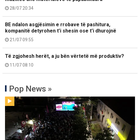
28/07 20:34
BE ndalon asgjësimin e rrobave të pashitura,
kompanitë detyrohen t’i shesin ose t’i dhurojnë
21/07 09:55
Të zgjohesh herët, a ju bën vërtetë më produktiv?
11/07 08:10
Pop News »