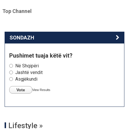
Top Channel
SONDAZH
Pushimet tuaja këtë vit?
Në Shqipëri
Jashtë vendit
Asgjëkundi
Vote
View Results
Lifestyle »