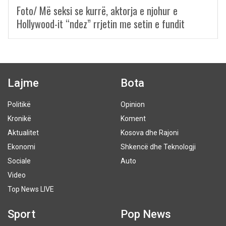
Foto/ Më seksi se kurrë, aktorja e njohur e
Hollywood-it “ndez” rrjetin me setin e fundit
Lajme
Bota
Politikë
Opinion
Kronikë
Koment
Aktualitet
Kosova dhe Rajoni
Ekonomi
Shkencë dhe Teknologji
Sociale
Auto
Video
Top News LIVE
Sport
Pop News