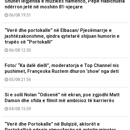
Shuhet legjenda e muzikës flamenco, Pepe Habichuela
ndërron jetë në moshën 81-vjeçare
06/08 19:31
“Verë dhe portokalle” në Elbasan/ Pjesëmarrje e
jashtëzakonshme, qindra qytetarë shijuan humorin e
trupës së “Portokalli”
06/08 12:30
Foto/ “Ka dalë dielli”, moderatorja e Top Channel nis
pushimet, Françeska Rustem dhuron ‘show’ nga deti
05/08 21:56
Si e solli Nolan “Odisenë” në ekran, pse zgjodhi Matt
Damon dhe sfida e filmit më ambicioz të karrierës
04/08 15:09
“Verë dhe Portokalle” në Bulqizë, aktorët e
Portokallisë ndezin atmosferën në qytetin minator.