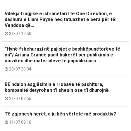
Vdekja tragjike e ish-anëtarit të One Direction, e
dashura e Liam Payne heq tatuazhet e bëra për të:
Vendosa që…
31/07 19:50
“Hynë fshehurazi në pajisjet e bashkëpunëtorëve të
mi”/ Ariana Grande padit hakerët për publikimin e
muzikës dhe materialeve të papublikuara
28/07 20:34
BE ndalon asgjësimin e rrobave të pashitura,
kompanitë detyrohen t’i shesin ose t’i dhurojnë
21/07 09:55
Të zgjohesh herët, a ju bën vërtetë më produktiv?
11/07 08:10