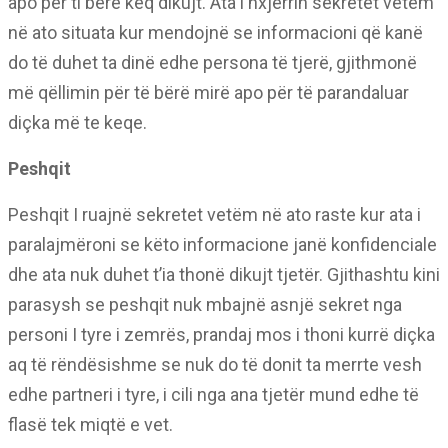
apo për ti bërë keq dikujt. Ata i nxjerrin sekretet vetëm
në ato situata kur mendojnë se informacioni që kanë
do të duhet ta dinë edhe persona të tjerë, gjithmonë
më qëllimin për të bërë mirë apo për të parandaluar
diçka më te keqe.
Peshqit
Peshqit I ruajnë sekretet vetëm në ato raste kur ata i
paralajmëroni se këto informacione janë konfidenciale
dhe ata nuk duhet t’ia thonë dikujt tjetër. Gjithashtu kini
parasysh se peshqit nuk mbajnë asnjë sekret nga
personi I tyre i zemrës, prandaj mos i thoni kurrë diçka
aq të rëndësishme se nuk do të donit ta merrte vesh
edhe partneri i tyre, i cili nga ana tjetër mund edhe të
flasë tek miqtë e vet.