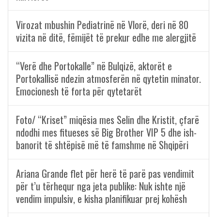
Virozat mbushin Pediatrinë në Vlorë, deri në 80
vizita në ditë, fëmijët të prekur edhe me alergjitë
“Verë dhe Portokalle” në Bulqizë, aktorët e
Portokallisë ndezin atmosferën në qytetin minator.
Emocionesh të forta për qytetarët
Foto/ “Kriset” miqësia mes Selin dhe Kristit, çfarë
ndodhi mes fitueses së Big Brother VIP 5 dhe ish-
banorit të shtëpisë më të famshme në Shqipëri
Ariana Grande flet për herë të parë pas vendimit
për t’u tërhequr nga jeta publike: Nuk ishte një
vendim impulsiv, e kisha planifikuar prej kohësh