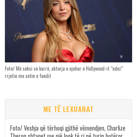
Foto/ Më seksi se kurrë, aktorja e njohur e Hollywood-it “ndez”
rrjetin me setin e fundit
ME TË LEXUARAT
Foto/ Veshja që tërhoqi gjithë vëmendjen, Charlize
Theron shfaqet me një look të ri në turin botëror