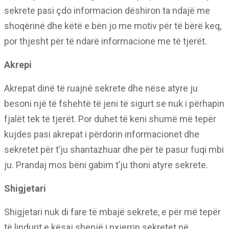
sekrete pasi çdo informacion dëshiron ta ndajë me
shoqërinë dhe këtë e bën jo me motiv për të bërë keq,
por thjesht për të ndarë informacione me të tjerët.
Akrepi
Akrepat dinë të ruajnë sekrete dhe nëse atyre ju
besoni një të fshehtë të jeni të sigurt se nuk i përhapin
fjalët tek të tjerët. Por duhet të keni shumë më tepër
kujdes pasi akrepat i përdorin informacionet dhe
sekretet për t’ju shantazhuar dhe për të pasur fuqi mbi
ju. Prandaj mos bëni gabim t’ju thoni atyre sekrete.
Shigjetari
Shigjetari nuk di fare të mbajë sekrete, e për më tepër
të lindurit e kësaj shenjë i nxjerrin sekretet në