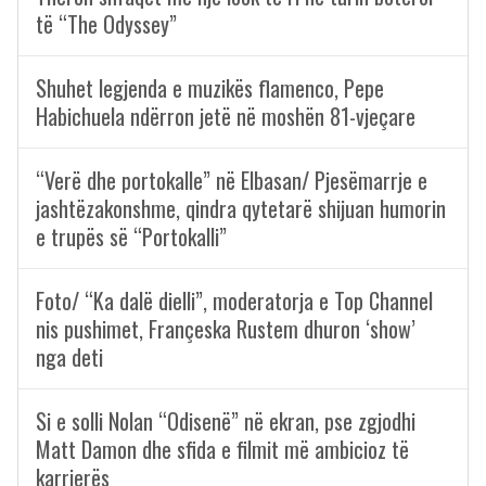
të “The Odyssey”
Shuhet legjenda e muzikës flamenco, Pepe
Habichuela ndërron jetë në moshën 81-vjeçare
“Verë dhe portokalle” në Elbasan/ Pjesëmarrje e
jashtëzakonshme, qindra qytetarë shijuan humorin
e trupës së “Portokalli”
Foto/ “Ka dalë dielli”, moderatorja e Top Channel
nis pushimet, Françeska Rustem dhuron ‘show’
nga deti
Si e solli Nolan “Odisenë” në ekran, pse zgjodhi
Matt Damon dhe sfida e filmit më ambicioz të
karrierës