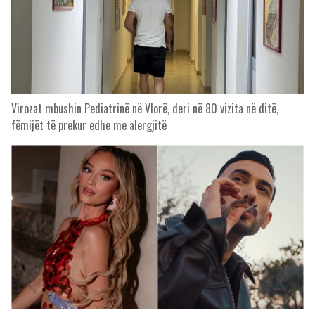
Virozat mbushin Pediatrinë në Vlorë, deri në 80 vizita në ditë,
fëmijët të prekur edhe me alergjitë