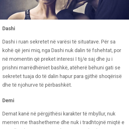
Dashi
Dashi i ruan sekretet në varësi të situatave. Për sa
kohë që jeni miq, nga Dashi nuk dalin të fshehtat, por
në momentin që preket interesi I tij/e saj dhe ju i
prishni marrëdhëniet bashkë, atëherë bëhuni gati se
sekretet tuaja do të dalin hapur para gjithë shoqërisë
dhe të njohurve të përbashkët.
Demi
Demat kanë në përgjithësi karakter të mbyllur, nuk
merren me thashetheme dhe nuk i tradhtojnë miqtë e