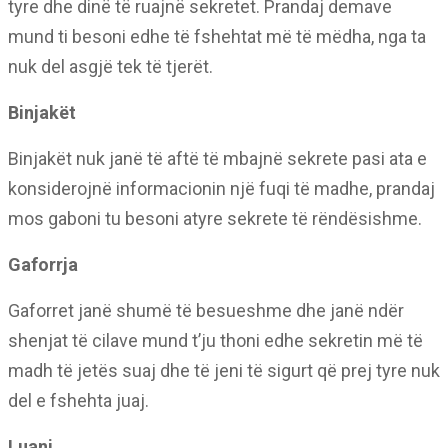
tyre dhe dinë të ruajnë sekretet. Prandaj demave
mund ti besoni edhe të fshehtat më të mëdha, nga ta
nuk del asgjë tek të tjerët.
Binjakët
Binjakët nuk janë të aftë të mbajnë sekrete pasi ata e
konsiderojnë informacionin një fuqi të madhe, prandaj
mos gaboni tu besoni atyre sekrete të rëndësishme.
Gaforrja
Gaforret janë shumë të besueshme dhe janë ndër
shenjat të cilave mund t’ju thoni edhe sekretin më të
madh të jetës suaj dhe të jeni të sigurt që prej tyre nuk
del e fshehta juaj.
Luani