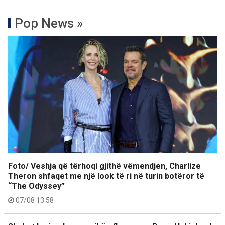
Pop News »
Foto/ Veshja që tërhoqi gjithë vëmendjen, Charlize
Theron shfaqet me një look të ri në turin botëror të
“The Odyssey”
07/08 13:58