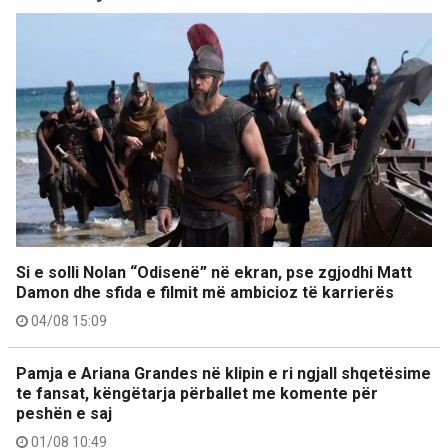
Si e solli Nolan “Odisenë” në ekran, pse zgjodhi Matt
Damon dhe sfida e filmit më ambicioz të karrierës
04/08 15:09
Pamja e Ariana Grandes në klipin e ri ngjall shqetësime
te fansat, këngëtarja përballet me komente për
peshën e saj
01/08 10:49