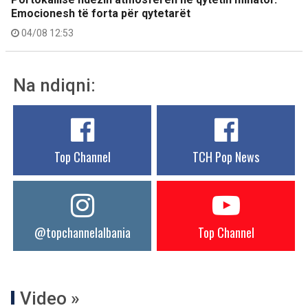
Emocionesh të forta për qytetarët
04/08 12:53
Na ndiqni:
Top Channel
TCH Pop News
@topchannelalbania
Top Channel
Video »