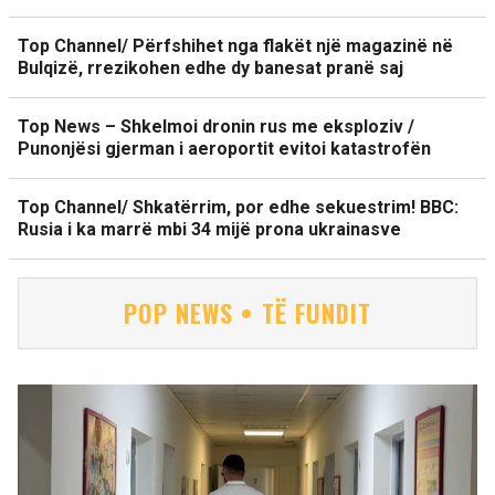
Top Channel/ Përfshihet nga flakët një magazinë në
Bulqizë, rrezikohen edhe dy banesat pranë saj
Top News – Shkelmoi dronin rus me eksploziv /
Punonjësi gjerman i aeroportit evitoi katastrofën
Top Channel/ Shkatërrim, por edhe sekuestrim! BBC:
Rusia i ka marrë mbi 34 mijë prona ukrainasve
POP NEWS • TË FUNDIT