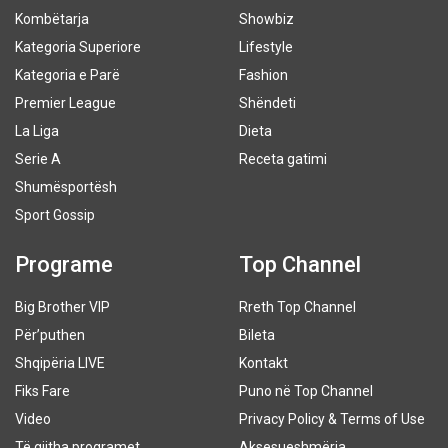
Kombëtarja
Showbiz
Kategoria Superiore
Lifestyle
Kategoria e Parë
Fashion
Premier League
Shëndeti
La Liga
Dieta
Serie A
Receta gatimi
Shumësportësh
Sport Gossip
Programe
Top Channel
Big Brother VIP
Rreth Top Channel
Për’puthen
Bileta
Shqipëria LIVE
Kontakt
Fiks Fare
Puno në Top Channel
Video
Privacy Policy & Terms of Use
Të gjitha programet
Aksesueshmëria