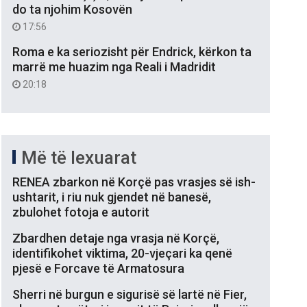
do ta njohim Kosovën
17:56
Roma e ka seriozisht për Endrick, kërkon ta
marrë me huazim nga Reali i Madridit
20:18
Më të lexuarat
RENEA zbarkon në Korçë pas vrasjes së ish-
ushtarit, i riu nuk gjendet në banesë,
zbulohet fotoja e autorit
Zbardhen detaje nga vrasja në Korçë,
identifikohet viktima, 20-vjeçari ka qenë
pjesë e Forcave të Armatosura
Sherri në burgun e sigurisë së lartë në Fier,