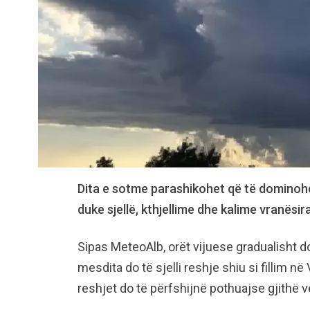
Dita e sotme parashikohet që të dominoh
duke sjellë, kthjellime dhe kalime vranësir
Sipas MeteoAlb, orët vijuese gradualisht do
mesdita do të sjelli reshje shiu si fillim n
reshjet do të përfshijnë pothuajse gjithë 