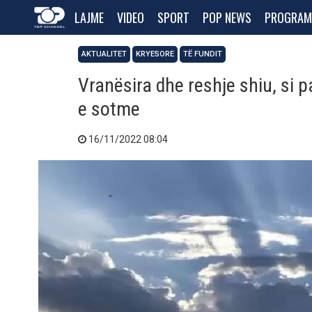
LAJME
VIDEO
SPORT
POP NEWS
PROGRAM
AKTUALITET
KRYESORE
TË FUNDIT
Vranësira dhe reshje shiu, si p
e sotme
16/11/2022 08:04