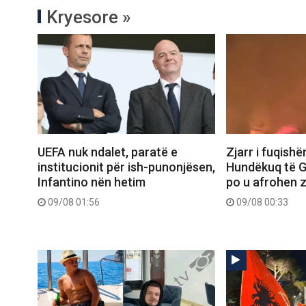
Kryesore »
UEFA nuk ndalet, paratë e
Zjarr i fuqish
institucionit për ish-punonjësen,
Hundëkuq të Gj
Infantino nën hetim
po u afrohen 
09/08 01:56
09/08 00:33