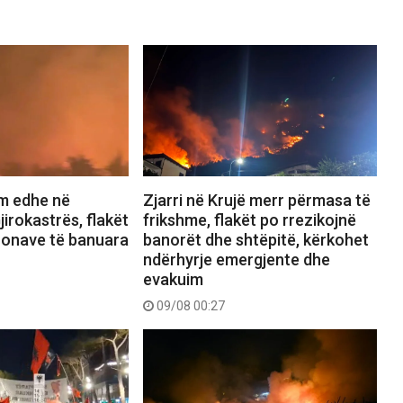
ëm edhe në
Zjarri në Krujë merr përmasa të
irokastrës, flakët
frikshme, flakët po rrezikojnë
zonave të banuara
banorët dhe shtëpitë, kërkohet
ndërhyrje emergjente dhe
evakuim
09/08 00:27