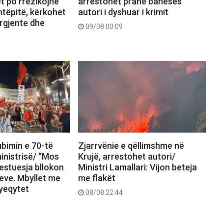
ët po rrezikojnë
arrestohet pranë banesës
htëpitë, kërkohet
autori i dyshuar i krimit
rgjente dhe
09/08 00:09
bimin e 70-të
Zjarrvënie e qëllimshme në
inistrisë/ “Mos
Krujë, arrestohet autori/
estuesja bllokon
Ministri Lamallari: Vijon beteja
meve. Mbyllet me
me flakët
yeqytet
08/08 22:44