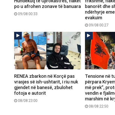
Hundëkuq të Gjirokastrës, flakët
frikshme, flak
po u afrohen zonave të banuara
banorët dhe s
ndërhyrje eme
09/08 00:33
evakuim
09/08 00:27
RENEA zbarkon në Korçë pas
Tensione në tu
vrasjes së ish-ushtarit, i riu nuk
përpara Kryem
gjendet në banesë, zbulohet
më prek”, prot
fotoja e autorit
vendin e fjali
marshim në kr
08/08 23:00
08/08 22:50