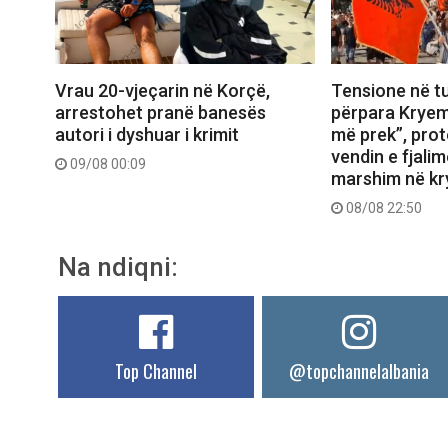
Vrau 20-vjeçarin në Korçë,
Tensione në tu
arrestohet pranë banesës
përpara Kryem
autori i dyshuar i krimit
më prek”, prot
vendin e fjali
09/08 00:09
marshim në kr
08/08 22:50
Na ndiqni:
Top Channel
@topchannelalbania