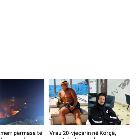
ë merr përmasa të
Vrau 20-vjeçarin në Korçë,