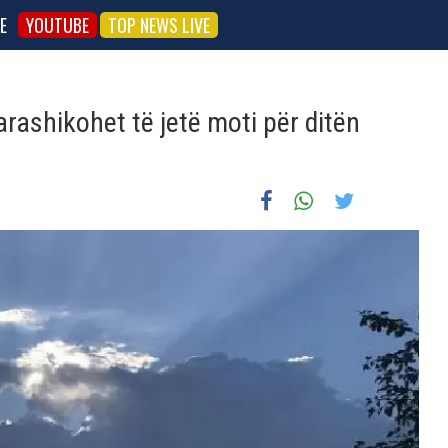
E
YOUTUBE
TOP NEWS LIVE
arashikohet të jetë moti për ditën