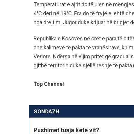
Temperaturat e ajrit do të ulen në mëngjes
4°C deri në 19°C. Era do të fryjë e lehtë 
nga drejtimi Jugor duke krijuar në brigjet d
Republika e Kosovës në orët e para të ditë
dhe kalimeve të pakta të vranësirave, ku m
Veriore. Ndërsa në vijim pritet që gradual
gjithë territorin duke sjellë reshje të pak
Top Channel
SONDAZH
Pushimet tuaja këtë vit?