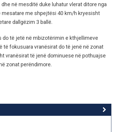
 dhe në mesditë duke luhatur vlerat ditore nga
dhe mesatare me shpejtësi 40 km/h kryesisht
etare dallgëzim 3 ballë.
s do të jetë në mbizotërimin e kthjellimeve
ë të fokusuara vranësirat do të jenë në zonat
isht vranësirat të jenë dominuese në pothuajse
ta në zonat perëndimore.