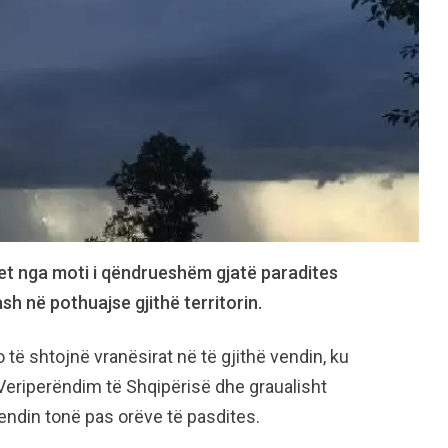
et nga moti i qëndrueshëm gjatë paradites
ash në pothuajse gjithë territorin.
 të shtojnë vranësirat në të gjithë vendin, ku
ë Veriperëndim të Shqipërisë dhe graualisht
vendin tonë pas orëve të pasdites.