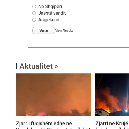
Në Shqipëri
Jashtë vendit
Asgjëkundi
Vote
View Results
Aktualitet »
Zjarr i fuqishëm edhe në
Zjarri në Kruj