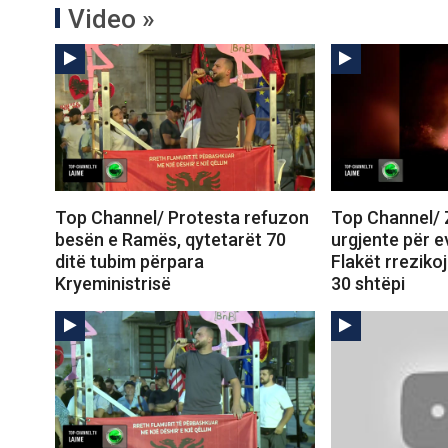
Video »
Top Channel/ Protesta refuzon
Top Channel/ Zj
besën e Ramës, qytetarët 70
urgjente për e
ditë tubim përpara
Flakët rreziko
Kryeministrisë
30 shtëpi