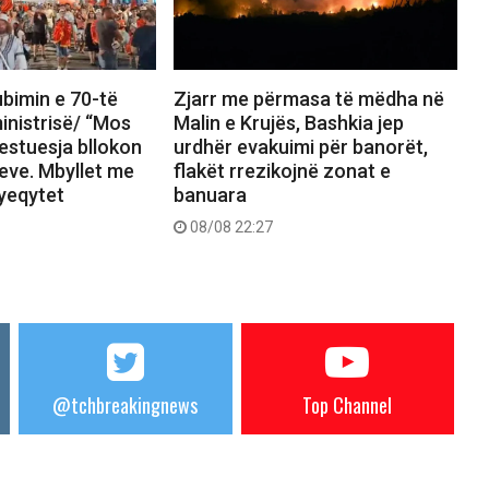
bimin e 70-të
Zjarr me përmasa të mëdha në
inistrisë/ “Mos
Malin e Krujës, Bashkia jep
estuesja bllokon
urdhër evakuimi për banorët,
meve. Mbyllet me
flakët rrezikojnë zonat e
yeqytet
banuara
08/08 22:27
@tchbreakingnews
Top Channel