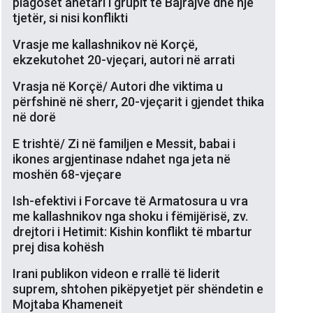
plagoset anëtari i grupit të Bajrajve dhe një
tjetër, si nisi konflikti
Vrasje me kallashnikov në Korçë,
ekzekutohet 20-vjeçari, autori në arrati
Vrasja në Korçë/ Autori dhe viktima u
përfshinë në sherr, 20-vjeçarit i gjendet thika
në dorë
E trishtë/ Zi në familjen e Messit, babai i
ikones argjentinase ndahet nga jeta në
moshën 68-vjeçare
Ish-efektivi i Forcave të Armatosura u vra
me kallashnikov nga shoku i fëmijërisë, zv.
drejtori i Hetimit: Kishin konflikt të mbartur
prej disa kohësh
Irani publikon videon e rrallë të liderit
suprem, shtohen pikëpyetjet për shëndetin e
Mojtaba Khameneit