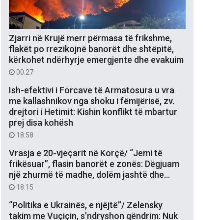
Zjarri në Krujë merr përmasa të frikshme,
flakët po rrezikojnë banorët dhe shtëpitë,
kërkohet ndërhyrje emergjente dhe evakuim
00:27
Ish-efektivi i Forcave të Armatosura u vra
me kallashnikov nga shoku i fëmijërisë, zv.
drejtori i Hetimit: Kishin konflikt të mbartur
prej disa kohësh
18:58
Vrasja e 20-vjeçarit në Korçë/ “Jemi të
frikësuar”, flasin banorët e zonës: Dëgjuam
një zhurmë të madhe, dolëm jashtë dhe…
18:15
“Politika e Ukrainës, e njëjtë”/ Zelensky
takim me Vuçiçin, s’ndryshon qëndrim: Nuk