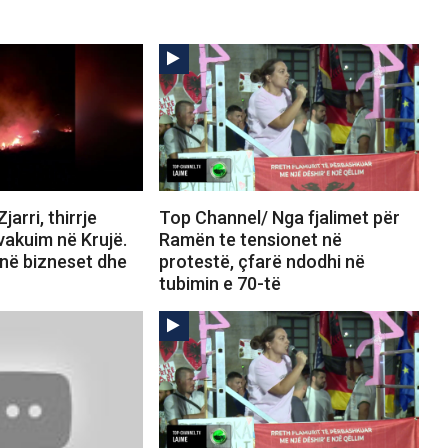
arri, thirrje
Top Channel/ Nga fjalimet për
vakuim në Krujë.
Ramën te tensionet në
jnë bizneset dhe
protestë, çfarë ndodhi në
tubimin e 70-të