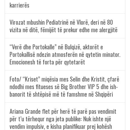
karrierës
Virozat mbushin Pediatrinë në Vlorë, deri në 80
vizita në ditë, fëmijët të prekur edhe me alergjitë
“Verë dhe Portokalle” në Bulqizë, aktorët e
Portokallisë ndezin atmosferën në qytetin minator.
Emocionesh të forta për qytetarët
Foto/ “Kriset” miqësia mes Selin dhe Kristit, çfarë
ndodhi mes fitueses së Big Brother VIP 5 dhe ish-
banorit të shtëpisë më të famshme në Shqipëri
Ariana Grande flet për herë të parë pas vendimit
për t’u tërhequr nga jeta publike: Nuk ishte një
vendim impulsiv, e kisha planifikuar prej kohësh