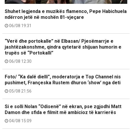
Shuhet legjenda e muzikës flamenco, Pepe Habichuela
ndërron jetë në moshën 81-vjeçare
06/08 19:31
“Verë dhe portokalle” në Elbasan/ Pjesëmarrje e
jashtëzakonshme, qindra qytetarë shijuan humorin e
trupës së “Portokalli”
06/08 12:30
Foto/ “Ka dalë dielli”, moderatorja e Top Channel nis
pushimet, Françeska Rustem dhuron ‘show’ nga deti
05/08 21:56
Si e solli Nolan “Odisenë” në ekran, pse zgjodhi Matt
Damon dhe sfida e filmit më ambicioz të karrierës
04/08 15:09