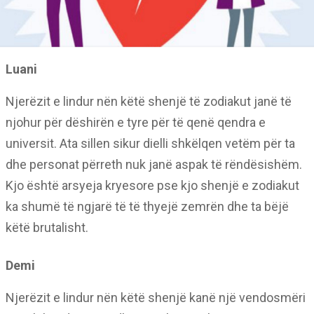
Luani
Njerëzit e lindur nën këtë shenjë të zodiakut janë të
njohur për dëshirën e tyre për të qenë qendra e
universit. Ata sillen sikur dielli shkëlqen vetëm për ta
dhe personat përreth nuk janë aspak të rëndësishëm.
Kjo është arsyeja kryesore pse kjo shenjë e zodiakut
ka shumë të ngjarë të të thyejë zemrën dhe ta bëjë
këtë brutalisht.
Demi
Njerëzit e lindur nën këtë shenjë kanë një vendosmëri