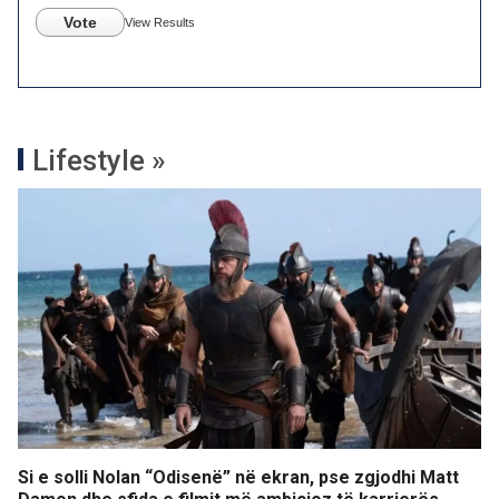
Vote
View Results
Lifestyle »
Si e solli Nolan “Odisenë” në ekran, pse zgjodhi Matt