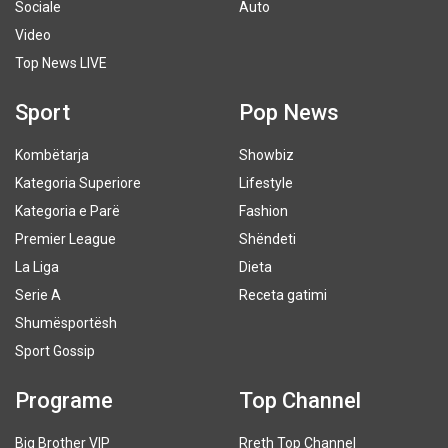
Sociale
Auto
Video
Top News LIVE
Sport
Pop News
Kombëtarja
Showbiz
Kategoria Superiore
Lifestyle
Kategoria e Parë
Fashion
Premier League
Shëndeti
La Liga
Dieta
Serie A
Receta gatimi
Shumësportësh
Sport Gossip
Programe
Top Channel
Big Brother VIP
Rreth Top Channel