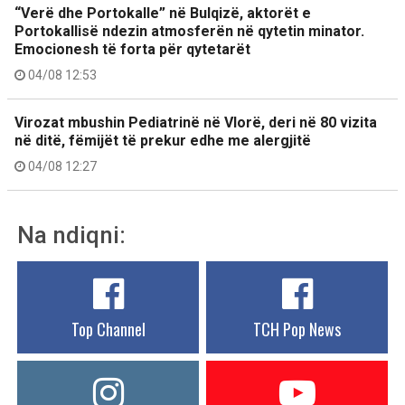
“Verë dhe Portokalle” në Bulqizë, aktorët e
Portokallisë ndezin atmosferën në qytetin minator.
Emocionesh të forta për qytetarët
04/08 12:53
Virozat mbushin Pediatrinë në Vlorë, deri në 80 vizita
në ditë, fëmijët të prekur edhe me alergjitë
04/08 12:27
Na ndiqni:
Top Channel
TCH Pop News