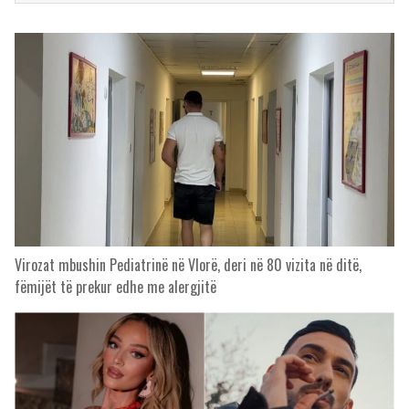
Virozat mbushin Pediatrinë në Vlorë, deri në 80 vizita në ditë,
fëmijët të prekur edhe me alergjitë