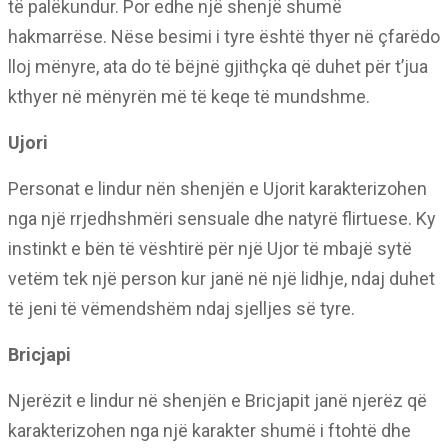
të palëkundur. Por edhe një shenjë shumë
hakmarrëse. Nëse besimi i tyre është thyer në çfarëdo
lloj mënyre, ata do të bëjnë gjithçka që duhet për t’jua
kthyer në mënyrën më të keqe të mundshme.
Ujori
Personat e lindur nën shenjën e Ujorit karakterizohen
nga një rrjedhshmëri sensuale dhe natyrë flirtuese. Ky
instinkt e bën të vështirë për një Ujor të mbajë sytë
vetëm tek një person kur janë në një lidhje, ndaj duhet
të jeni të vëmendshëm ndaj sjelljes së tyre.
Bricjapi
Njerëzit e lindur në shenjën e Bricjapit janë njerëz që
karakterizohen nga një karakter shumë i ftohtë dhe