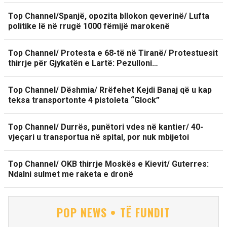
Top Channel/Spanjë, opozita bllokon qeverinë/ Lufta
politike lë në rrugë 1000 fëmijë marokenë
Top Channel/ Protesta e 68-të në Tiranë/ Protestuesit
thirrje për Gjykatën e Lartë: Pezulloni…
Top Channel/ Dëshmia/ Rrëfehet Kejdi Banaj që u kap
teksa transportonte 4 pistoleta “Glock”
Top Channel/ Durrës, punëtori vdes në kantier/ 40-
vjeçari u transportua në spital, por nuk mbijetoi
Top Channel/ OKB thirrje Moskës e Kievit/ Guterres:
Ndalni sulmet me raketa e dronë
POP NEWS • TË FUNDIT