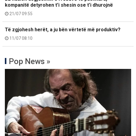
kompanitë detyrohen t’i shesin ose t’i dhurojnë
21/07 09:55
Të zgjohesh herët, a ju bën vërtetë më produktiv?
11/07 08:10
Pop News »