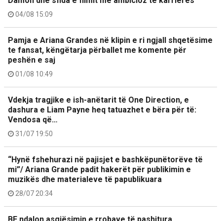
Damon dhe sfida e filmit më ambicioz të karrierës
04/08 15:09
Pamja e Ariana Grandes në klipin e ri ngjall shqetësime
te fansat, këngëtarja përballet me komente për
peshën e saj
01/08 10:49
Vdekja tragjike e ish-anëtarit të One Direction, e
dashura e Liam Payne heq tatuazhet e bëra për të:
Vendosa që…
31/07 19:50
“Hynë fshehurazi në pajisjet e bashkëpunëtorëve të
mi”/ Ariana Grande padit hakerët për publikimin e
muzikës dhe materialeve të papublikuara
28/07 20:34
BE ndalon asgjësimin e rrobave të pashitura,