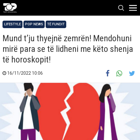
LIFESTYLE
POP NEWS
TË FUNDIT
Mund t’ju thyejnë zemrën! Mendohuni
mirë para se të lidheni me këto shenja
të horoskopit!
16/11/2022 10:06