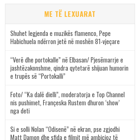
ME TË LEXUARAT
Shuhet legjenda e muzikës flamenco, Pepe
Habichuela ndërron jetë në moshën 81-vjeçare
“Verë dhe portokalle” në Elbasan/ Pjesëmarrje e
jashtëzakonshme, qindra qytetarë shijuan humorin
e trupës së “Portokalli”
Foto/ “Ka dalë dielli”, moderatorja e Top Channel
nis pushimet, Françeska Rustem dhuron ‘show’
nga deti
Si e solli Nolan “Odisenë” në ekran, pse zgjodhi
Matt Damon dhe sfida e filmit më ambicioz të