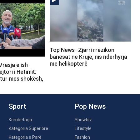
Top News- Zjarri rrezikon
banesat në Krujë, nis ndërhyrja
me helikopterë
rasja e ish-
ejtori i Hetimit:
rtur mes shokësh,
Sport
Pop News
Kombëtarja
Showbiz
Kategoria Superiore
Lifestyle
Kategoria e Parë
Fashion