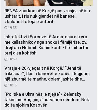
RENEA zbarkon në Korçë pas vrasjes së ish-
ushtarit, i riu nuk gjendet në banesë,
zbulohet fotoja e autorit
19:35
Ish-efektivi i Forcave të Armatosura u vra
me kallashnikov nga shoku i fëmijërisë, zv.
drejtori i Hetimit: Kishin konflikt të mbartur
prej disa kohësh
18:58
Vrasja e 20-vjeçarit në Korçë/ “Jemi të
frikësuar”, flasin banorët e zonës: Dëgjuam
një zhurmë të madhe, dolëm jashtë dhe…
18:15
“Politika e Ukrainës, e njëjtë”/ Zelensky
takim me Vuçiçin, s’ndryshon qëndrim: Nuk
do ta njohim Kosovën