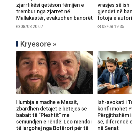
zjarrfikësi qetëson fëmijën e
vrasjes së ish-
trembur nga zjarret në
gjendet në ba
Mallakastër, evakuohen banorët
fotoja e autori
08/08 20:07
08/08 19:35
Kryesore »
Humbja e madhe e Messit,
Ish-avokati i 
zbardhen detajet e betejës së
konfirmohet P
babait të “Pleshtit” me
Përgjithshëm 
sëmundjen e rëndë: Leo mendoi
së, diferencë 
të largohej nga Botërori për të
në Senat