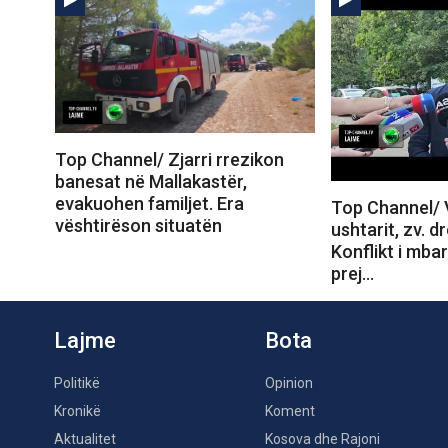
Top Channel/ Zjarri rrezikon
banesat në Mallakastër,
evakuohen familjet. Era
Top Channel/ V
vështirëson situatën
ushtarit, zv. dr
Konflikt i mba
prej…
Lajme
Bota
Politikë
Opinion
Kronikë
Koment
Aktualitet
Kosova dhe Rajoni