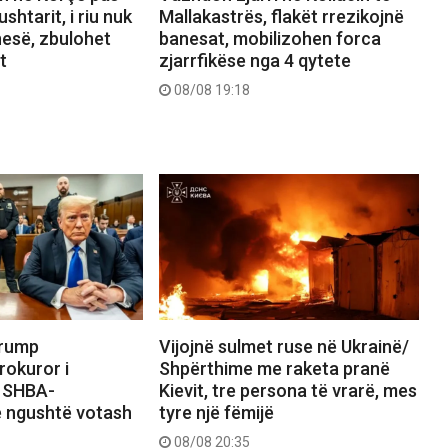
ushtarit, i riu nuk
Mallakastrës, flakët rrezikojnë
nesë, zbulohet
banesat, mobilizohen forca
t
zjarrfikëse nga 4 qytete
08/08 19:18
Trump
Vijojnë sulmet ruse në Ukrainë/
rokuror i
Shpërthime me raketa pranë
i SHBA-
Kievit, tre persona të vrarë, mes
e ngushtë votash
tyre një fëmijë
08/08 20:35