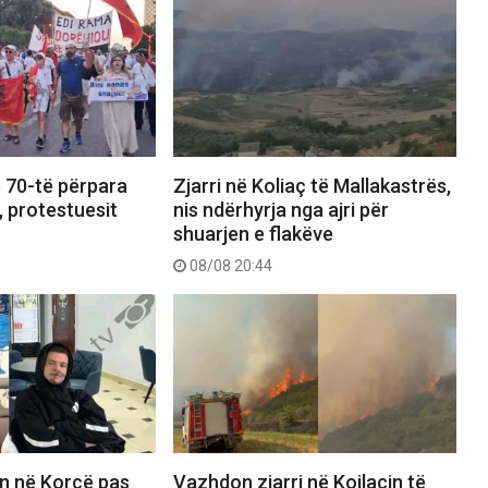
 70-të përpara
Zjarri në Koliaç të Mallakastrës,
, protestuesit
nis ndërhyrja nga ajri për
shuarjen e flakëve
08/08 20:44
n në Korçë pas
Vazhdon zjarri në Koilacin të