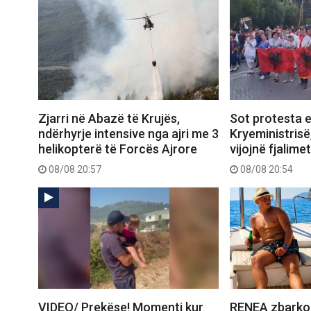
Zjarri në Abazë të Krujës,
Sot protesta e
ndërhyrje intensive nga ajri me 3
Kryeministrisë
helikopterë të Forcës Ajrore
vijojnë fjalimet
08/08 20:57
08/08 20:54
VIDEO/ Prekëse! Momenti kur
RENEA zbarko