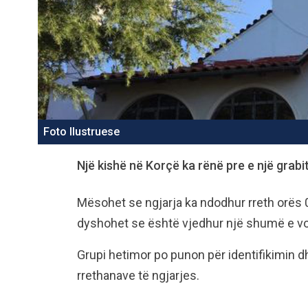
Foto Ilustruese
Një kishë në Korçë ka rënë pre e një grabi
Mësohet se ngjarja ka ndodhur rreth orës 0
dyshohet se është vjedhur një shumë e vo
Grupi hetimor po punon për identifikimin d
rrethanave të ngjarjes.