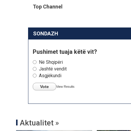
Top Channel
SONDAZH
Pushimet tuaja këtë vit?
Në Shqipëri
Jashtë vendit
Asgjëkundi
Vote
View Results
Aktualitet »