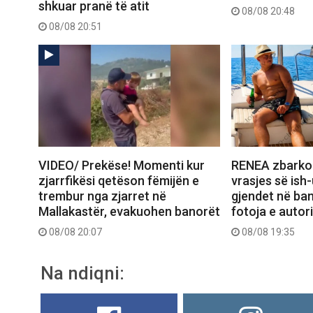
shkuar pranë të atit
08/08 20:48
08/08 20:51
VIDEO/ Prekëse! Momenti kur
RENEA zbarko
zjarrfikësi qetëson fëmijën e
vrasjes së ish-
trembur nga zjarret në
gjendet në ba
Mallakastër, evakuohen banorët
fotoja e autori
08/08 20:07
08/08 19:35
Na ndiqni: