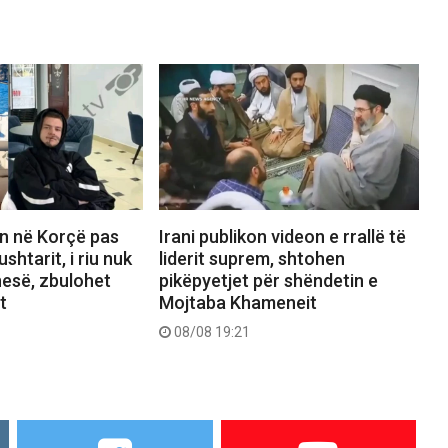
n në Korçë pas
Irani publikon videon e rrallë të
ushtarit, i riu nuk
liderit suprem, shtohen
nesë, zbulohet
pikëpyetjet për shëndetin e
t
Mojtaba Khameneit
08/08 19:21