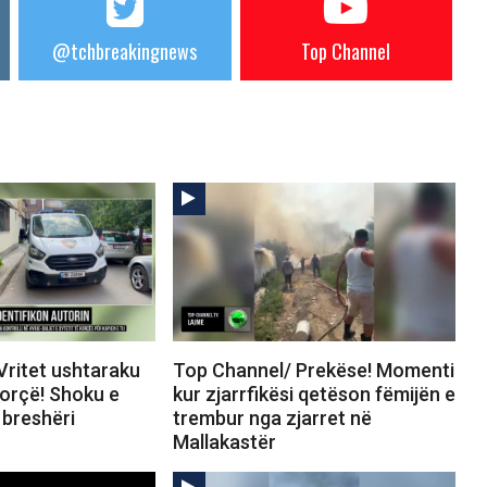
@tchbreakingnews
Top Channel
Vritet ushtaraku
Top Channel/ Prekëse! Momenti
Korçë! Shoku e
kur zjarrfikësi qetëson fëmijën e
breshëri
trembur nga zjarret në
Mallakastër