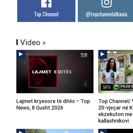
Top Channel
@topchannelalbania
Video »
Lajmet kryesore të ditës – Top
Top Channel/ 
News, 8 Gusht 2026
20-vjeçar në 
ekzekuton me 
kallashnikovi