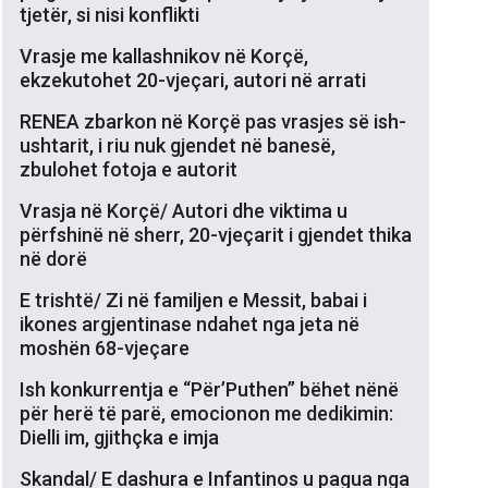
tjetër, si nisi konflikti
Vrasje me kallashnikov në Korçë,
ekzekutohet 20-vjeçari, autori në arrati
RENEA zbarkon në Korçë pas vrasjes së ish-
ushtarit, i riu nuk gjendet në banesë,
zbulohet fotoja e autorit
Vrasja në Korçë/ Autori dhe viktima u
përfshinë në sherr, 20-vjeçarit i gjendet thika
në dorë
E trishtë/ Zi në familjen e Messit, babai i
ikones argjentinase ndahet nga jeta në
moshën 68-vjeçare
Ish konkurrentja e “Për’Puthen” bëhet nënë
për herë të parë, emocionon me dedikimin:
Dielli im, gjithçka e imja
Skandal/ E dashura e Infantinos u pagua nga