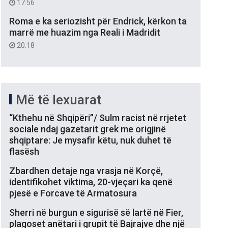
17:56
Roma e ka seriozisht për Endrick, kërkon ta
marrë me huazim nga Reali i Madridit
20:18
Më të lexuarat
“Kthehu në Shqipëri”/ Sulm racist në rrjetet
sociale ndaj gazetarit grek me origjinë
shqiptare: Je mysafir këtu, nuk duhet të
flasësh
Zbardhen detaje nga vrasja në Korçë,
identifikohet viktima, 20-vjeçari ka qenë
pjesë e Forcave të Armatosura
Sherri në burgun e sigurisë së lartë në Fier,
plagoset anëtari i grupit të Bajrajve dhe një