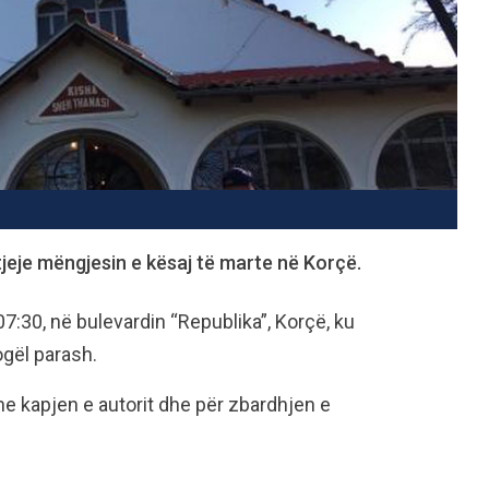
tjeje mëngjesin e kësaj të marte në Korçë.
7:30, në bulevardin “Republika”, Korçë, ku
gël parash.
he kapjen e autorit dhe për zbardhjen e