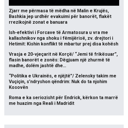
Zjarr me përmasa të mëdha në Malin e Krujës,
Bashkia jep urdhër evakuimi për banorët, flakët
rrezikojnë zonat e banuara
Ish-efektivi i Forcave të Armatosura u vra me
kallashnikov nga shoku i fëmijërisë, zv. drejtori i
Hetimit: Kishin konflikt të mbartur prej disa kohësh
Vrasja e 20-vjeçarit në Korçë/ “Jemi të frikësuar”,
flasin banorët e zonës: Dëgjuam një zhurmë të
madhe, dolëm jashtë dhe…
“Politika e Ukrainës, e njëjtë”/ Zelensky takim me
Vuçiçin, s’ndryshon qëndrim: Nuk do ta njohim
Kosovën
Roma e ka seriozisht për Endrick, kërkon ta marrë
me huazim nga Reali i Madridit