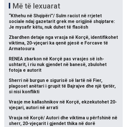
Më të lexuarat
“Kthehu në Shqipëri”/ Sulm racist në rrjetet
sociale ndaj gazetarit grek me origjinë shqiptare:
Je mysafir këtu, nuk duhet të flasësh
Zbardhen detaje nga vrasja në Korçë, identifikohet
viktima, 20-vjeçari ka qenë pjesë e Forcave të
Armatosura
RENEA zbarkon në Korçë pas vrasjes së ish-
ushtarit, i riu nuk gjendet në banesë, zbulohet
fotoja e autorit
Sherri në burgun e sigurisë së lartë në Fier,
plagoset anëtari i grupit të Bajrajve dhe një tjetër,
si nisi konflikti
Vrasje me kallashnikov në Korçë, ekzekutohet 20-
vjeçari, autori në arrati
Vrasja në Korçë/ Autori dhe viktima u përfshinë në
sherr, 20-vjeçarit i gjendet thika në dorë