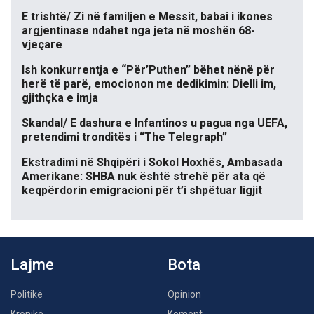
E trishtë/ Zi në familjen e Messit, babai i ikones
argjentinase ndahet nga jeta në moshën 68-
vjeçare
Ish konkurrentja e “Për’Puthen” bëhet nënë për
herë të parë, emocionon me dedikimin: Dielli im,
gjithçka e imja
Skandal/ E dashura e Infantinos u pagua nga UEFA,
pretendimi tronditës i “The Telegraph”
Ekstradimi në Shqipëri i Sokol Hoxhës, Ambasada
Amerikane: SHBA nuk është strehë për ata që
keqpërdorin emigracioni për t’i shpëtuar ligjit
Lajme
Bota
Politikë
Opinion