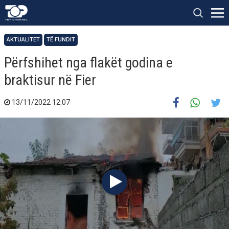
AKTUALITET
TË FUNDIT
Përfshihet nga flakët godina e
braktisur në Fier
13/11/2022 12:07