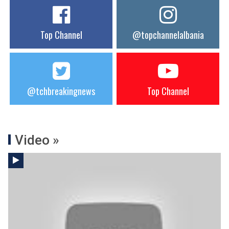
Top Channel
@topchannelalbania
@tchbreakingnews
Top Channel
Video »