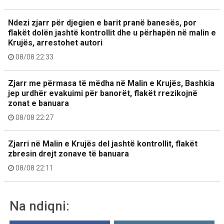
Ndezi zjarr për djegien e barit pranë banesës, por
flakët dolën jashtë kontrollit dhe u përhapën në malin e
Krujës, arrestohet autori
08/08 22:33
Zjarr me përmasa të mëdha në Malin e Krujës, Bashkia
jep urdhër evakuimi për banorët, flakët rrezikojnë
zonat e banuara
08/08 22:27
Zjarri në Malin e Krujës del jashtë kontrollit, flakët
zbresin drejt zonave të banuara
08/08 22:11
Na ndiqni: