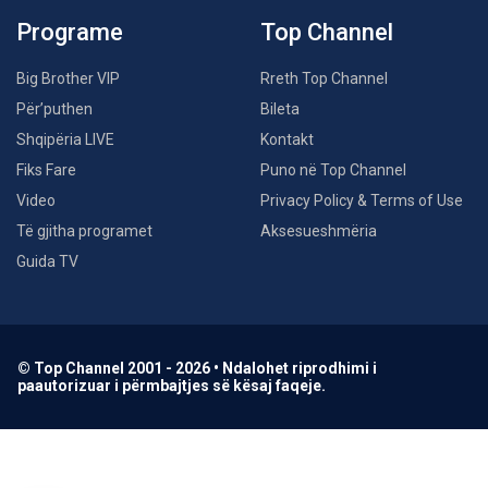
Programe
Top Channel
Big Brother VIP
Rreth Top Channel
Për’puthen
Bileta
Shqipëria LIVE
Kontakt
Fiks Fare
Puno në Top Channel
Video
Privacy Policy & Terms of Use
Të gjitha programet
Aksesueshmëria
Guida TV
© Top Channel 2001 - 2026 • Ndalohet riprodhimi i
paautorizuar i përmbajtjes së kësaj faqeje.