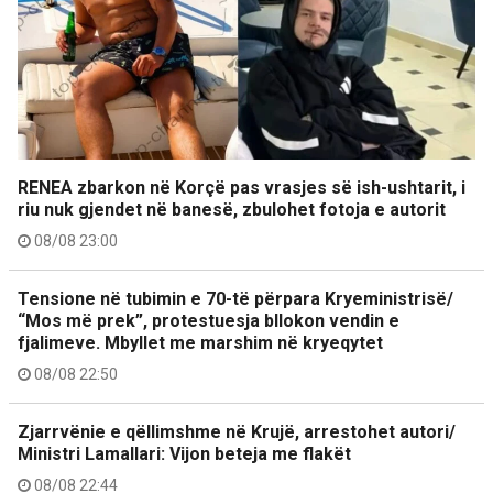
RENEA zbarkon në Korçë pas vrasjes së ish-ushtarit, i
riu nuk gjendet në banesë, zbulohet fotoja e autorit
08/08 23:00
Tensione në tubimin e 70-të përpara Kryeministrisë/
“Mos më prek”, protestuesja bllokon vendin e
fjalimeve. Mbyllet me marshim në kryeqytet
08/08 22:50
Zjarrvënie e qëllimshme në Krujë, arrestohet autori/
Ministri Lamallari: Vijon beteja me flakët
08/08 22:44