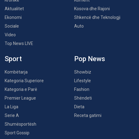
Kronikë
Koment
Aktualitet
Kosova dhe Rajoni
Ekonomi
Shkencë dhe Teknologji
Sociale
Auto
Video
Top News LIVE
Sport
Pop News
Kombëtarja
Showbiz
Kategoria Superiore
Lifestyle
Kategoria e Parë
Fashion
Premier League
Shëndeti
La Liga
Dieta
Serie A
Receta gatimi
Shumësportësh
Sport Gossip