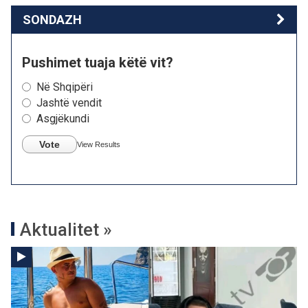
SONDAZH
Pushimet tuaja këtë vit?
Në Shqipëri
Jashtë vendit
Asgjëkundi
Vote
View Results
Aktualitet »