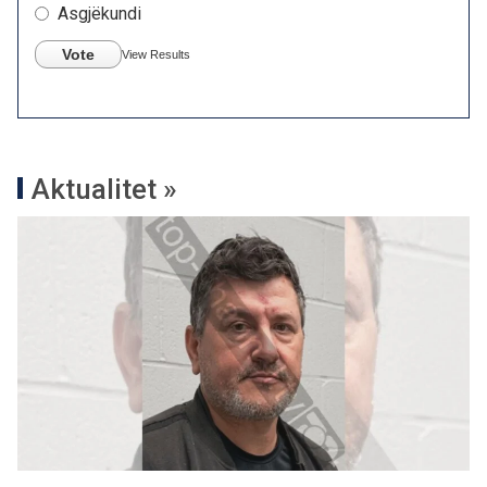
Asgjëkundi
Vote
View Results
Aktualitet »