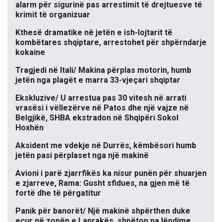
alarm për sigurinë pas arrestimit të drejtuesve të
krimit të organizuar
Kthesë dramatike në jetën e ish-lojtarit të
kombëtares shqiptare, arrestohet për shpërndarje
kokaine
Tragjedi në Itali/ Makina përplas motorin, humb
jetën nga plagët e marra 33-vjeçari shqiptar
Ekskluzive/ U arrestua pas 30 vitesh në arrati
vrasësi i vëllezërve në Patos dhe një vajze në
Belgjikë, SHBA ekstradon në Shqipëri Sokol
Hoxhën
Aksident me vdekje në Durrës, këmbësori humb
jetën pasi përplaset nga një makinë
Avioni i parë zjarrfikës ka nisur punën për shuarjen
e zjarreve, Rama: Gusht sfidues, na gjen më të
fortë dhe të përgatitur
Panik për banorët/ Një makinë shpërthen duke
ecur në zonën e Laprakës, shpëton pa lëndime