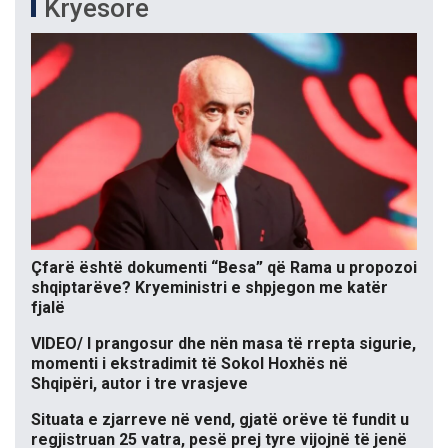
Kryesore
Çfarë është dokumenti “Besa” që Rama u propozoi
shqiptarëve? Kryeministri e shpjegon me katër
fjalë
VIDEO/ I prangosur dhe nën masa të rrepta sigurie,
momenti i ekstradimit të Sokol Hoxhës në
Shqipëri, autor i tre vrasjeve
Situata e zjarreve në vend, gjatë orëve të fundit u
regjistruan 25 vatra, pesë prej tyre vijojnë të jenë