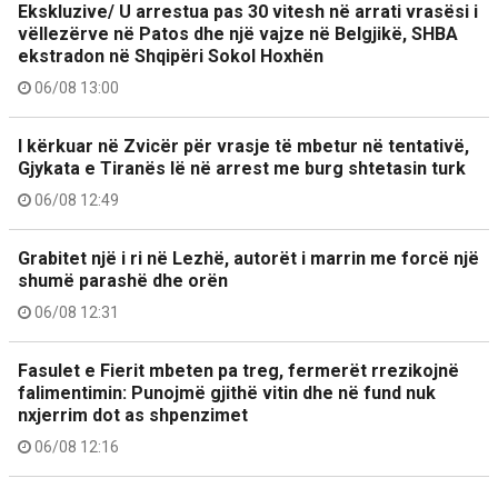
Ekskluzive/ U arrestua pas 30 vitesh në arrati vrasësi i
vëllezërve në Patos dhe një vajze në Belgjikë, SHBA
ekstradon në Shqipëri Sokol Hoxhën
06/08 13:00
I kërkuar në Zvicër për vrasje të mbetur në tentativë,
Gjykata e Tiranës lë në arrest me burg shtetasin turk
06/08 12:49
Grabitet një i ri në Lezhë, autorët i marrin me forcë një
shumë parashë dhe orën
06/08 12:31
Fasulet e Fierit mbeten pa treg, fermerët rrezikojnë
falimentimin: Punojmë gjithë vitin dhe në fund nuk
nxjerrim dot as shpenzimet
06/08 12:16