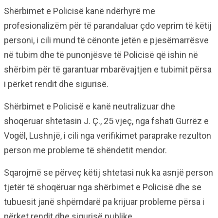
Shërbimet e Policisë kanë ndërhyrë me
profesionalizëm për të parandaluar çdo veprim të këtij
personi, i cili mund të cënonte jetën e pjesëmarrësve
në tubim dhe të punonjësve të Policisë që ishin në
shërbim për të garantuar mbarëvajtjen e tubimit përsa
i përket rendit dhe sigurisë.
Shërbimet e Policisë e kanë neutralizuar dhe
shoqëruar shtetasin J. Ç., 25 vjeç, nga fshati Gurrëz e
Vogël, Lushnjë, i cili nga verifikimet paraprake rezulton
person me probleme të shëndetit mendor.
Sqarojmë se përveç këtij shtetasi nuk ka asnjë person
tjetër të shoqëruar nga shërbimet e Policisë dhe se
tubuesit janë shpërndarë pa krijuar probleme përsa i
përket rendit dhe sigurisë publike.