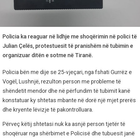
Policia ka reaguar në lidhje me shoqërimin në polici të
Julian Çelës, protestuesit të pranishëm në tubimin e
organizuar ditën e sotme në Tiranë.
Policia bën me dije se 25-vjeçari, nga fshati Gurrëz e
Vogël, Lushnjë, rezulton person me probleme të
shëndetit mendor dhe në përfundim të tubimit kanë
konstatuar ky shtetas mbante në dorë një mjet prerës
dhe kryente lëvizje të pakontrolluara.
Përveç këtij shtetasi nuk ka asnjë person tjetër të
shoqëruar nga shërbimet e Policisë dhe tubuesit janë