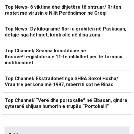
Top News- 6 viktima dhe dhjetëra të shtruar/ Rriten
rastet me virusin e Nilit Perëndimor në Greqi
Top News- Dy kilogramë flori u grabitën në Paskuqan,
detaje nga hetimet, kontrolle në disa zona
Top Channel/ Seanca konstituive në
Kosovë!Legjislatura e 11-të mblidhet për të formuar
institucionet
Top Channel/ Ekstradohet nga SHBA Sokol Hoxha/
Vrau tre persona më 1997, mbërriti sot në Rinas
Top Channel/ “Verë dhe portokalle” në Elbasan, qindra
qytetarë shijuan humorin e trupës “Portokalli”