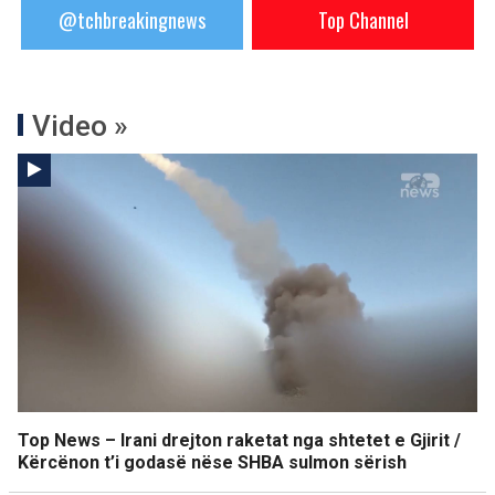
@tchbreakingnews
Top Channel
Video »
Top News – Irani drejton raketat nga shtetet e Gjirit /
Kërcënon t’i godasë nëse SHBA sulmon sërish