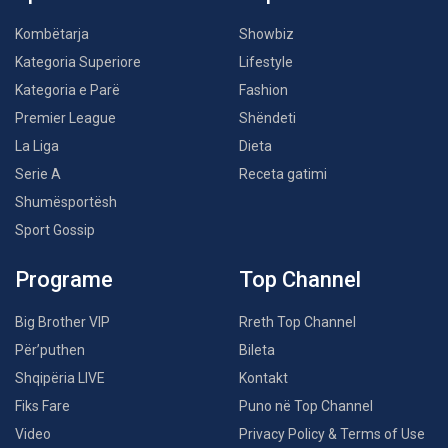
Kombëtarja
Showbiz
Kategoria Superiore
Lifestyle
Kategoria e Parë
Fashion
Premier League
Shëndeti
La Liga
Dieta
Serie A
Receta gatimi
Shumësportësh
Sport Gossip
Programe
Top Channel
Big Brother VIP
Rreth Top Channel
Për’puthen
Bileta
Shqipëria LIVE
Kontakt
Fiks Fare
Puno në Top Channel
Video
Privacy Policy & Terms of Use