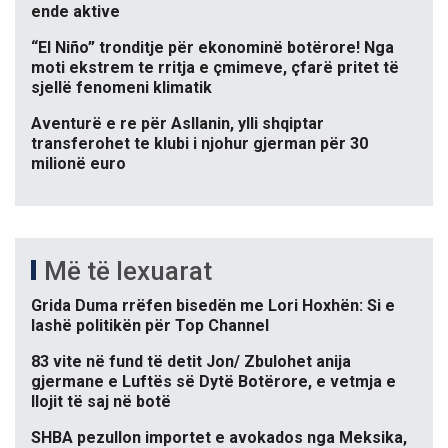
ende aktive
“El Niño” tronditje për ekonominë botërore! Nga
moti ekstrem te rritja e çmimeve, çfarë pritet të
sjellë fenomeni klimatik
Aventurë e re për Asllanin, ylli shqiptar
transferohet te klubi i njohur gjerman për 30
milionë euro
Më të lexuarat
Grida Duma rrëfen bisedën me Lori Hoxhën: Si e
lashë politikën për Top Channel
83 vite në fund të detit Jon/ Zbulohet anija
gjermane e Luftës së Dytë Botërore, e vetmja e
llojit të saj në botë
SHBA pezullon importet e avokados nga Meksika,