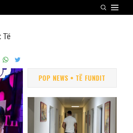
: Të
POP NEWS • TË FUNDIT