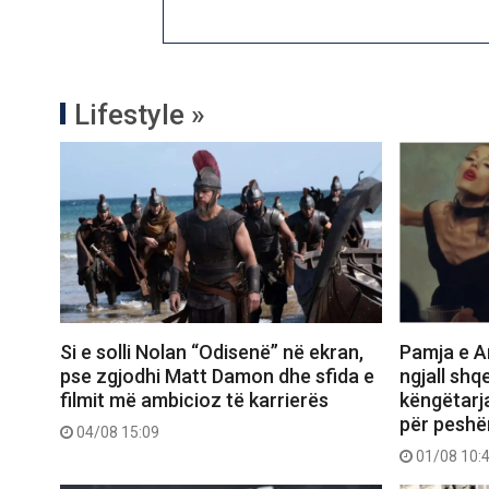
Lifestyle »
Si e solli Nolan “Odisenë” në ekran,
Pamja e Ar
pse zgjodhi Matt Damon dhe sfida e
ngjall shq
filmit më ambicioz të karrierës
këngëtarj
për peshë
04/08 15:09
01/08 10: