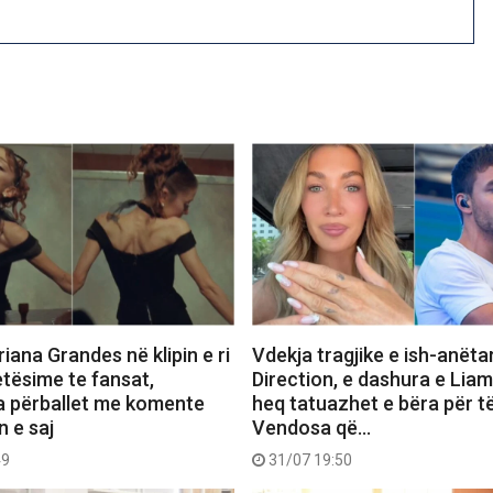
iana Grandes në klipin e ri
Vdekja tragjike e ish-anëta
etësime te fansat,
Direction, e dashura e Lia
a përballet me komente
heq tatuazhet e bëra për të
n e saj
Vendosa që…
49
31/07 19:50