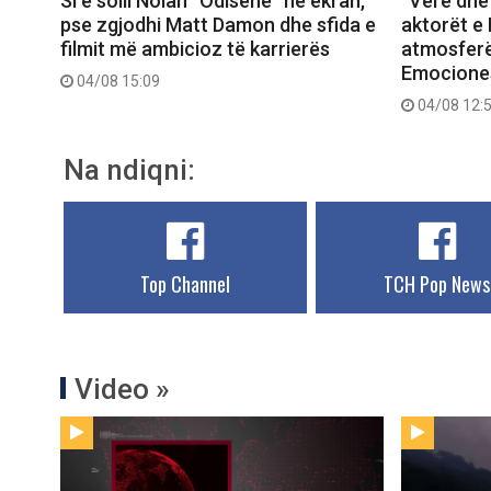
Si e solli Nolan “Odisenë” në ekran,
“Verë dhe 
pse zgjodhi Matt Damon dhe sfida e
aktorët e 
filmit më ambicioz të karrierës
atmosferë
Emociones
04/08 15:09
04/08 12:
Na ndiqni:
Top Channel
TCH Pop News
Video »