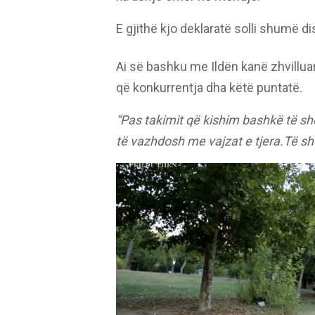
E gjithë kjo deklaratë solli shumë di
Ai së bashku me Ildën kanë zhvillua
që konkurrentja dha këtë puntatë.
“Pas takimit që kishim bashkë të sh
të vazhdosh me vajzat e tjera.Të sh