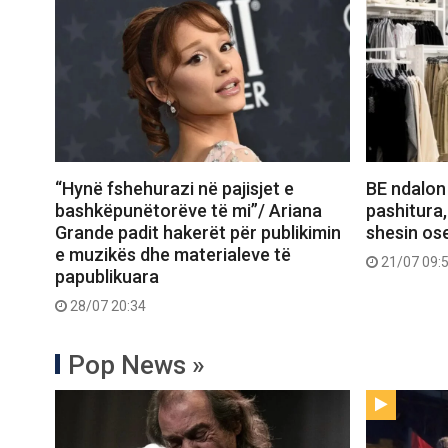
“Hynë fshehurazi në pajisjet e
BE ndalon
bashkëpunëtorëve të mi”/ Ariana
pashitura,
Grande padit hakerët për publikimin
shesin ose
e muzikës dhe materialeve të
21/07 09:
papublikuara
28/07 20:34
Pop News »