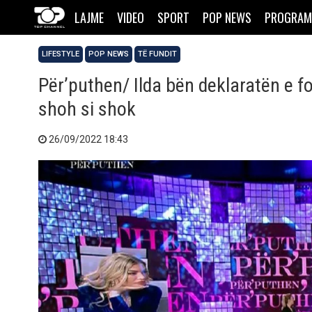
LAJME
VIDEO
SPORT
POP NEWS
PROGRAM
LIFESTYLE
POP NEWS
TË FUNDIT
Për’puthen/ Ilda bën deklaratën e fo
shoh si shok
26/09/2022 18:43