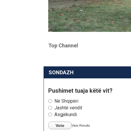
Top Channel
SONDAZH
Pushimet tuaja këtë vit?
Në Shqipëri
Jashtë vendit
Asgjëkundi
Vote
View Results