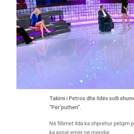
Takimi i Petros dhe Ildës solli shu
“Për’puthen”.
Në fillimet Ilda ka shprehur pëlqim p
ka asnjë emër në mendje.