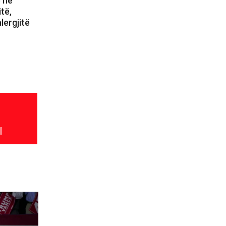
ë në
itë,
lergjitë
l