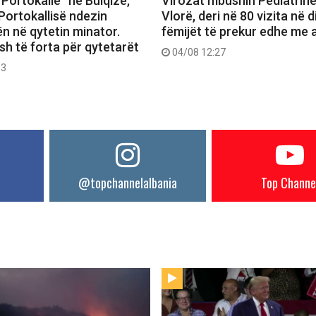
Portokalle” në Bulqizë,
Virozat mbushin Pediatrin
Portokallisë ndezin
Vlorë, deri në 80 vizita në d
n në qytetin minator.
fëmijët të prekur edhe me a
h të forta për qytetarët
04/08 12:27
53
@topchannelalbania
Top Channe