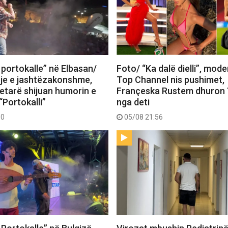
 portokalle” në Elbasan/
Foto/ “Ka dalë dielli”, mode
je e jashtëzakonshme,
Top Channel nis pushimet,
tetarë shijuan humorin e
Françeska Rustem dhuron 
“Portokalli”
nga deti
30
05/08 21:56