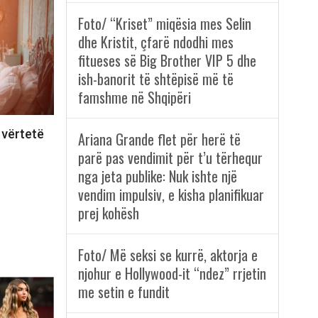
Foto/ “Kriset” miqësia mes Selin
dhe Kristit, çfarë ndodhi mes
fitueses së Big Brother VIP 5 dhe
ish-banorit të shtëpisë më të
famshme në Shqipëri
 vërtetë
Ariana Grande flet për herë të
parë pas vendimit për t’u tërhequr
nga jeta publike: Nuk ishte një
vendim impulsiv, e kisha planifikuar
prej kohësh
Foto/ Më seksi se kurrë, aktorja e
njohur e Hollywood-it “ndez” rrjetin
me setin e fundit