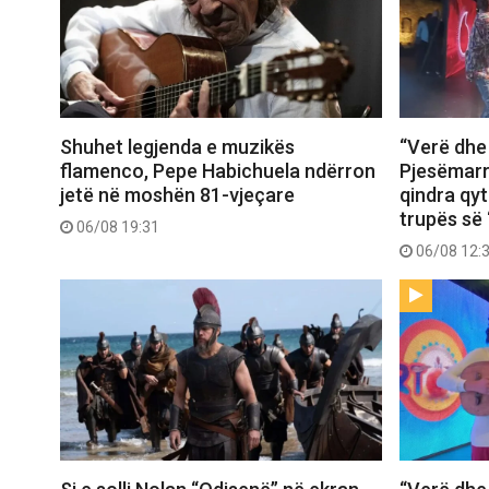
Shuhet legjenda e muzikës
“Verë dhe
flamenco, Pepe Habichuela ndërron
Pjesëmarr
jetë në moshën 81-vjeçare
qindra qy
trupës së 
06/08 19:31
06/08 12: