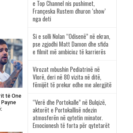
e Top Channel nis pushimet,
Françeska Rustem dhuron ‘show’
nga deti
Si e solli Nolan “Odisenë” në ekran,
pse zgjodhi Matt Damon dhe sfida
e filmit më ambicioz të karrierës
Virozat mbushin Pediatrinë në
Vlorë, deri në 80 vizita në ditë,
fëmijët të prekur edhe me alergjitë
rit të One
“Verë dhe Portokalle” në Bulqizë,
m Payne
aktorët e Portokallisë ndezin
:
atmosferën në qytetin minator.
Emocionesh të forta për qytetarët