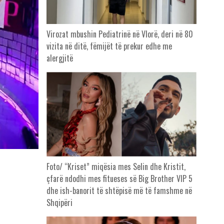
Virozat mbushin Pediatrinë në Vlorë, deri në 80
vizita në ditë, fëmijët të prekur edhe me
alergjitë
Foto/ “Kriset” miqësia mes Selin dhe Kristit,
çfarë ndodhi mes fitueses së Big Brother VIP 5
dhe ish-banorit të shtëpisë më të famshme në
Shqipëri