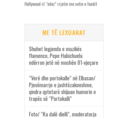
Hollywood-it “ndez” rrjetin me setin e fundit
ME TË LEXUARAT
Shuhet legjenda e muzikës
flamenco, Pepe Habichuela
ndërron jetë në moshën 81-vjeçare
“Verë dhe portokalle” në Elbasan/
Pjesëmarrje e jashtëzakonshme,
qindra qytetarë shijuan humorin e
trupës së “Portokalli”
Foto/ “Ka dalë dielli”, moderatorja