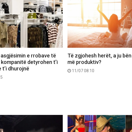
 asgjësimin e rrobave të
Të zgjohesh herët, a ju bën
 kompanitë detyrohen t’i
më produktiv?
 t’i dhurojnë
11/07 08:10
55