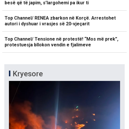
besë që të japim, s’largohemi pa ikur ti
Top Channel/ RENEA zbarkon në Korçë. Arrestohet
autori i dyshuar i vrasjes së 20-vjeçarit
Top Channel/ Tensione në protestë! “Mos më prek”,
protestuesja bllokon vendin e fjalimeve
Kryesore