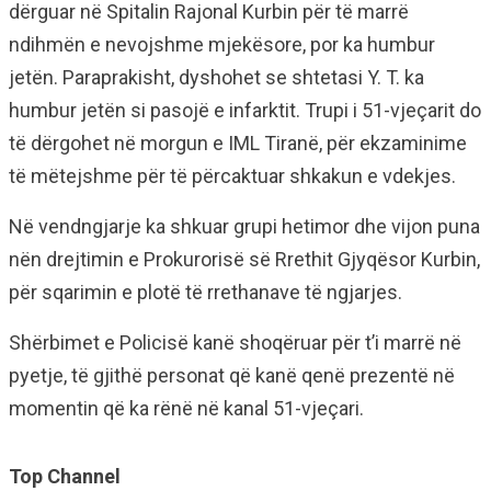
dërguar në Spitalin Rajonal Kurbin për të marrë
ndihmën e nevojshme mjekësore, por ka humbur
jetën. Paraprakisht, dyshohet se shtetasi Y. T. ka
humbur jetën si pasojë e infarktit. Trupi i 51-vjeçarit do
të dërgohet në morgun e IML Tiranë, për ekzaminime
të mëtejshme për të përcaktuar shkakun e vdekjes.
Në vendngjarje ka shkuar grupi hetimor dhe vijon puna
nën drejtimin e Prokurorisë së Rrethit Gjyqësor Kurbin,
për sqarimin e plotë të rrethanave të ngjarjes.
Shërbimet e Policisë kanë shoqëruar për t’i marrë në
pyetje, të gjithë personat që kanë qenë prezentë në
momentin që ka rënë në kanal 51-vjeçari.
Top Channel