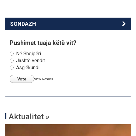
SONDAZH
Pushimet tuaja këtë vit?
Në Shqipëri
Jashtë vendit
Asgjëkundi
Vote
View Results
Aktualitet »