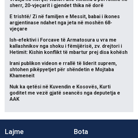
sherr, 20-vjeçarit i gjendet thika në dorë
E trishtë/ Zi në familjen e Messit, babai i ikones
argjentinase ndahet nga jeta në moshën 68-
vjeçare
Ish-efektivi i Forcave të Armatosura u vra me
kallashnikov nga shoku i fëmijërisë, zv. drejtori i
Hetimit: Kishin konflikt të mbartur prej disa kohësh
Irani publikon videon e rrallë të liderit suprem,
shtohen pikëpyetjet për shëndetin e Mojtaba
Khameneit
Nuk ka qetësi në Kuvendin e Kosovës, Kurti
goditet me vezë gjatë seancës nga deputetja e
AAK
Lajme
Bota