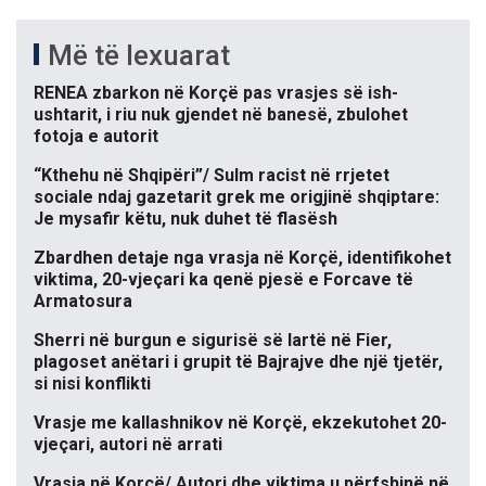
Më të lexuarat
RENEA zbarkon në Korçë pas vrasjes së ish-
ushtarit, i riu nuk gjendet në banesë, zbulohet
fotoja e autorit
“Kthehu në Shqipëri”/ Sulm racist në rrjetet
sociale ndaj gazetarit grek me origjinë shqiptare:
Je mysafir këtu, nuk duhet të flasësh
Zbardhen detaje nga vrasja në Korçë, identifikohet
viktima, 20-vjeçari ka qenë pjesë e Forcave të
Armatosura
Sherri në burgun e sigurisë së lartë në Fier,
plagoset anëtari i grupit të Bajrajve dhe një tjetër,
si nisi konflikti
Vrasje me kallashnikov në Korçë, ekzekutohet 20-
vjeçari, autori në arrati
Vrasja në Korçë/ Autori dhe viktima u përfshinë në