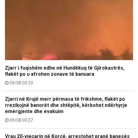
Zjarr i fuqishëm edhe në Hundëkuq të Gjirokastrës,
flakët po u afrohen zonave të banuara
09/08 00:33
Zjarri në Krujë merr përmasa të frikshme, flakët po
rrezikojnë banorët dhe shtëpitë, kërkohet ndërhyrje
emergjente dhe evakuim
09/08 00:27
Vrau 20-vjeçarin në Korçë, arrestohet pranë banesës