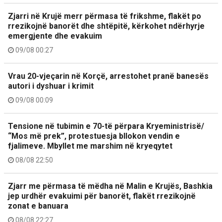
Zjarri në Krujë merr përmasa të frikshme, flakët po
rrezikojnë banorët dhe shtëpitë, kërkohet ndërhyrje
emergjente dhe evakuim
09/08 00:27
Vrau 20-vjeçarin në Korçë, arrestohet pranë banesës
autori i dyshuar i krimit
09/08 00:09
Tensione në tubimin e 70-të përpara Kryeministrisë/
“Mos më prek”, protestuesja bllokon vendin e
fjalimeve. Mbyllet me marshim në kryeqytet
08/08 22:50
Zjarr me përmasa të mëdha në Malin e Krujës, Bashkia
jep urdhër evakuimi për banorët, flakët rrezikojnë
zonat e banuara
08/08 22:27