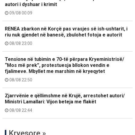
autori i dyshuar i krimit
09/08 00:09
RENEA zbarkon në Korçë pas vrasjes së ish-ushtarit, i
riu nuk gjendet në banesë, zbulohet fotoja e autorit
08/08 23:00
Tensione në tubimin e 70-të përpara Kryeministrisë/
“Mos më prek”, protestuesja bllokon vendin e
fjalimeve. Mbyllet me marshim në kryeqytet
08/08 22:50
Zjarrvënie e qëllimshme në Krujë, arrestohet autori/
Ministri Lamallari: Vijon beteja me flakët
08/08 22:44
Kryesore »