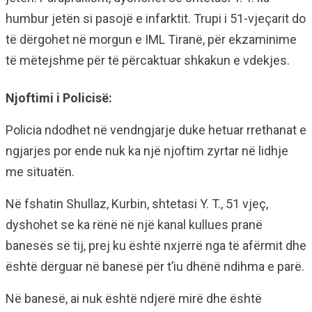
humbur jetën si pasojë e infarktit. Trupi i 51-vjeçarit do
të dërgohet në morgun e IML Tiranë, për ekzaminime
të mëtejshme për të përcaktuar shkakun e vdekjes.
Njoftimi i Policisë:
Policia ndodhet në vendngjarje duke hetuar rrethanat e
ngjarjes por ende nuk ka një njoftim zyrtar në lidhje
me situatën.
Në fshatin Shullaz, Kurbin, shtetasi Y. T., 51 vjeç,
dyshohet se ka rënë në një kanal kullues pranë
banesës së tij, prej ku është nxjerrë nga të afërmit dhe
është dërguar në banesë për t’iu dhënë ndihma e parë.
Në banesë, ai nuk është ndjerë mirë dhe është