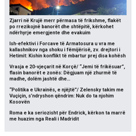
Zjarri në Krujë merr përmasa të frikshme, flakët
po rrezikojnë banorët dhe shtëpitë, kërkohet
ndërhyrje emergjente dhe evakuim
Ish-efektivi i Forcave të Armatosura u vra me
kallashnikov nga shoku i fëmijërisë, zv. drejtori i
Hetimit: Kishin konflikt të mbartur prej disa kohësh
Vrasja e 20-vjeçarit në Korçë/ “Jemi të frikësuar”,
flasin banorët e zonës: Dëgjuam një zhurmë të
madhe, dolëm jashtë dhe…
“Politika e Ukrainës, e njëjtë”/ Zelensky takim me
Vuçiçin, s’ndryshon qëndrim: Nuk do ta njohim
Kosovën
Roma e ka seriozisht për Endrick, kërkon ta marrë
me huazim nga Reali i Madridit