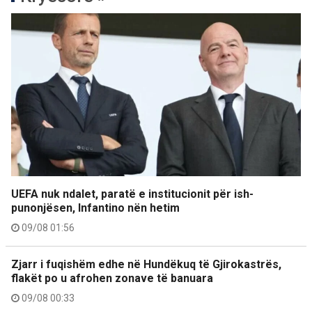
UEFA nuk ndalet, paratë e institucionit për ish-
punonjësen, Infantino nën hetim
09/08 01:56
Zjarr i fuqishëm edhe në Hundëkuq të Gjirokastrës,
flakët po u afrohen zonave të banuara
09/08 00:33