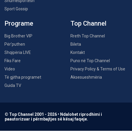
Shumësportësh
Sport Gossip
Programe
Top Channel
Big Brother VIP
Rreth Top Channel
Për’puthen
Bileta
Shqipëria LIVE
Kontakt
Fiks Fare
Puno në Top Channel
Video
Privacy Policy & Terms of Use
Të gjitha programet
Aksesueshmëria
Guida TV
© Top Channel 2001 - 2026 • Ndalohet riprodhimi i
paautorizuar i përmbajtjes së kësaj faqeje.