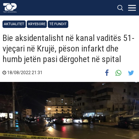
AKTUALITET
KRYESORE
TË FUNDIT
Bie aksidentalisht në kanal vaditës 51-
vjeçari në Krujë, pëson infarkt dhe
humb jetën pasi dërgohet në spital
18/08/2022 21:31