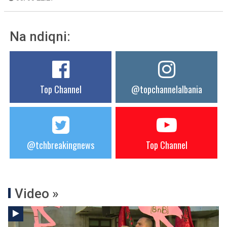
Na ndiqni:
Top Channel
@topchannelalbania
@tchbreakingnews
Top Channel
Video »