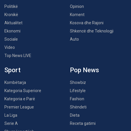
Politikë
Opinion
Kronikë
Koment
Aktualitet
Kosova dhe Rajoni
Ekonomi
Shkencë dhe Teknologji
Sociale
Auto
Video
Top News LIVE
Sport
Pop News
Kombëtarja
Showbiz
Kategoria Superiore
Lifestyle
Kategoria e Parë
Fashion
Premier League
Shëndeti
La Liga
Dieta
Serie A
Receta gatimi