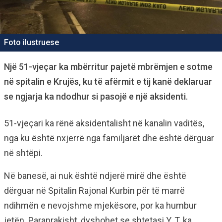
Foto ilustruese
Një 51-vjeçar ka mbërritur pajetë mbrëmjen e sotme
në spitalin e Krujës, ku të afërmit e tij kanë deklaruar
se ngjarja ka ndodhur si pasojë e një aksidenti.
51-vjeçari ka rënë aksidentalisht në kanalin vaditës,
nga ku është nxjerrë nga familjarët dhe është dërguar
në shtëpi.
Në banesë, ai nuk është ndjerë mirë dhe është
dërguar në Spitalin Rajonal Kurbin për të marrë
ndihmën e nevojshme mjekësore, por ka humbur
jetën. Paraprakisht, dyshohet se shtetasi Y. T. ka