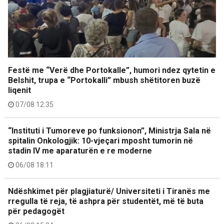
Festë me “Verë dhe Portokalle”, humori ndez qytetin e
Belshit, trupa e “Portokalli” mbush shëtitoren buzë
liqenit
07/08 12:35
“Instituti i Tumoreve po funksionon”, Ministrja Sala në
spitalin Onkologjik: 10-vjeçari mposht tumorin në
stadin IV me aparaturën e re moderne
06/08 18:11
Ndëshkimet për plagjiaturë/ Universiteti i Tiranës me
rregulla të reja, të ashpra për studentët, më të buta
për pedagogët