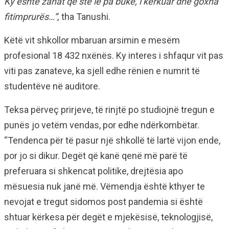
Ky është zanat që stë lë pa bukë, i kërkuar dhe goxha
fitimprurës…”,
tha Tanushi.
Këtë vit shkollor mbaruan arsimin e mesëm
profesional 18 432 nxënës. Ky interes i shfaqur vit pas
viti pas zanateve, ka sjell edhe rënien e numrit të
studentëve në auditore.
Teksa përveç prirjeve, të rinjtë po studiojnë tregun e
punës jo vetëm vendas, por edhe ndërkombëtar.
“Tendenca për të pasur një shkollë të lartë vijon ende,
por jo si dikur. Degët që kanë qenë më parë të
preferuara si shkencat politike, drejtësia apo
mësuesia nuk janë më. Vëmendja është kthyer te
nevojat e tregut sidomos post pandemia si është
shtuar kërkesa për degët e mjekësisë, teknologjisë,