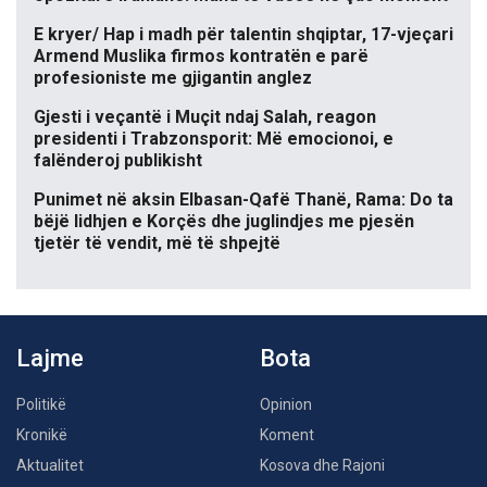
E kryer/ Hap i madh për talentin shqiptar, 17-vjeçari
Armend Muslika firmos kontratën e parë
profesioniste me gjigantin anglez
Gjesti i veçantë i Muçit ndaj Salah, reagon
presidenti i Trabzonsporit: Më emocionoi, e
falënderoj publikisht
Punimet në aksin Elbasan-Qafë Thanë, Rama: Do ta
bëjë lidhjen e Korçës dhe juglindjes me pjesën
tjetër të vendit, më të shpejtë
Lajme
Bota
Politikë
Opinion
Kronikë
Koment
Aktualitet
Kosova dhe Rajoni