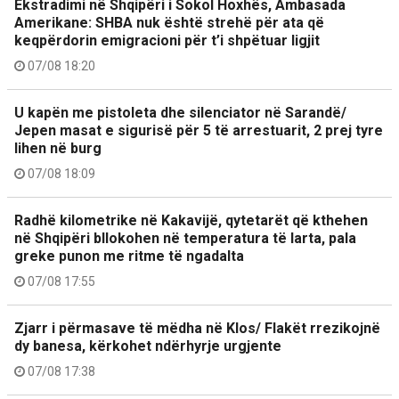
Ekstradimi në Shqipëri i Sokol Hoxhës, Ambasada
Amerikane: SHBA nuk është strehë për ata që
keqpërdorin emigracioni për t’i shpëtuar ligjit
07/08 18:20
U kapën me pistoleta dhe silenciator në Sarandë/
Jepen masat e sigurisë për 5 të arrestuarit, 2 prej tyre
lihen në burg
07/08 18:09
Radhë kilometrike në Kakavijë, qytetarët që kthehen
në Shqipëri bllokohen në temperatura të larta, pala
greke punon me ritme të ngadalta
07/08 17:55
Zjarr i përmasave të mëdha në Klos/ Flakët rrezikojnë
dy banesa, kërkohet ndërhyrje urgjente
07/08 17:38