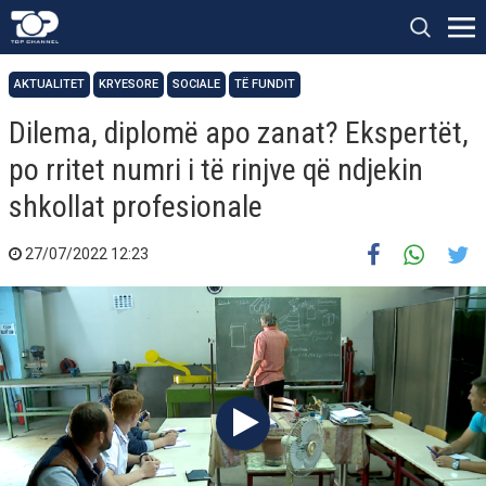
AKTUALITET
KRYESORE
SOCIALE
TË FUNDIT
Dilema, diplomë apo zanat? Ekspertët,
po rritet numri i të rinjve që ndjekin
shkollat profesionale
27/07/2022 12:23