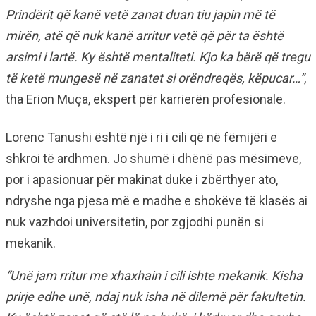
Prindërit që kanë vetë zanat duan tiu japin më të
mirën, atë që nuk kanë arritur vetë që për ta është
arsimi i lartë. Ky është mentaliteti. Kjo ka bërë që tregu
të ketë mungesë në zanatet si orëndreqës, këpucar…”
,
tha Erion Muça, ekspert për karrierën profesionale.
Lorenc Tanushi është një i ri i cili që në fëmijëri e
shkroi të ardhmen. Jo shumë i dhënë pas mësimeve,
por i apasionuar për makinat duke i zbërthyer ato,
ndryshe nga pjesa më e madhe e shokëve të klasës ai
nuk vazhdoi universitetin, por zgjodhi punën si
mekanik.
“Unë jam rritur me xhaxhain i cili ishte mekanik. Kisha
prirje edhe unë, ndaj nuk isha në dilemë për fakultetin.