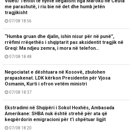
Video/ Tentoi të hynte ilegalisht nga Maroku në Ceuta
me parashutë, i riu bie në det dhe humb jetën
tragjikisht
07/08 18:56
“Humba gruan dhe djalin, ishin nisur për në punë”,
rrëfimi rrëqethës i shqiptarit pas aksidentit tragjik në
Greqi: Ma ndjeu zemra, i mora në telefon…
07/08 18:48
Negociatat e dështuara në Kosovë, zbulohen
prapaskenat. LDK kërkon Presidentin për Vjosa
Osmanin, Kurti i ofron vetëm ministri
07/08 18:37
Ekstradimi në Shqipëri i Sokol Hoxhës, Ambasada
Amerikane: SHBA nuk është strehë për ata që
keqpërdorin emigracioni për t’i shpëtuar ligjit
07/08 18:20