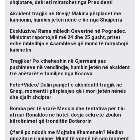
shqiptare, dekreti miratohet nga Presidenti
Aksident tragjik në Greqi/ Makina përplaset me
kamionin, humbin jetën nënë e bir nga Shqipëria
Ekskluzive/ Rama mbledh Qeverinë në Pogradec.
Ministrat raportojnë më 24 dhe 25 gusht, pritet
edhe mbledhja e Asamblesë që mund të ndryshojë
kabinetin
Tragjike/ Po ktheheshin në Gjermani pas
pushimeve në vendlindje, humbin jetën në aksident
tre anëtarët e familjes nga Kosova
Foto+Video/ Dalin pamjet e aksidentit tragjik në
Greqi, momenti i përplasjes që i mori jetën nënës
dhe djalit shqiptar
Bomba për të vrarë Messin dhe tentativa për t’iu
afruar Ronaldos në hotel, dosja sekrete zbulon
kërcënimet që tronditën Botërorin
Çfarë po ndodh me Mojtaba Khamenein? Mediat
opozitare iraniane: Mund të vdesë në çdo moment