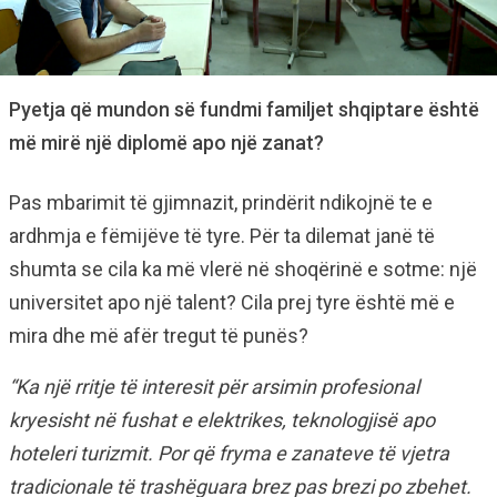
Pyetja që mundon së fundmi familjet shqiptare është
më mirë një diplomë apo një zanat?
Pas mbarimit të gjimnazit, prindërit ndikojnë te e
ardhmja e fëmijëve të tyre. Për ta dilemat janë të
shumta se cila ka më vlerë në shoqërinë e sotme: një
universitet apo një talent? Cila prej tyre është më e
mira dhe më afër tregut të punës?
“Ka një rritje të interesit për arsimin profesional
kryesisht në fushat e elektrikes, teknologjisë apo
hoteleri turizmit. Por që fryma e zanateve të vjetra
tradicionale të trashëguara brez pas brezi po zbehet.