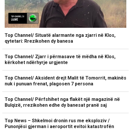
Top Channel/ Situatë alarmante nga zjarri në Klos,
qytetari: Rrezikohen dy banesa
Top Channel/ Zjarr i përmasave të mëdha në Klos,
kërkohet ndërhyrje urgjente
Top Channel/ Aksident drejt Malit të Tomorrit, makinës
nuk i punuan frenat, plagosen 7 persona
Top Channel/ Përfshihet nga flakët një magazinë në
Bulqizë, rrezikohen edhe dy banesat pranë saj
Top News – Shkelmoi dronin rus me eksploziv /
Punonjësi gjerman i aeroportit evitoi katastrofën