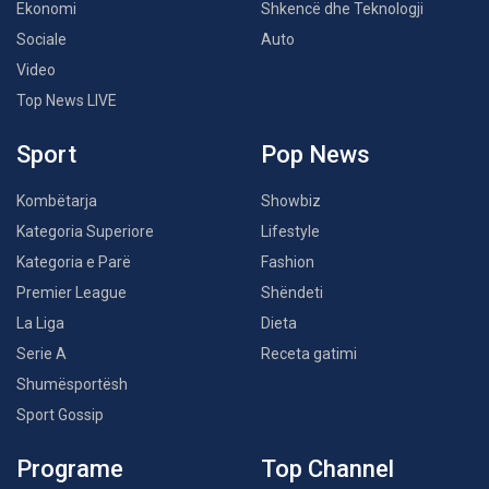
Ekonomi
Shkencë dhe Teknologji
Sociale
Auto
Video
Top News LIVE
Sport
Pop News
Kombëtarja
Showbiz
Kategoria Superiore
Lifestyle
Kategoria e Parë
Fashion
Premier League
Shëndeti
La Liga
Dieta
Serie A
Receta gatimi
Shumësportësh
Sport Gossip
Programe
Top Channel