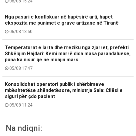
06/08 15:24
Nga pasuri e konfiskuar në hapësirë arti, hapet
ekspozita me punimet e grave artizane në Tiranë
06/08 13:50
Temperaturat e larta dhe rreziku nga zjarret, prefekti
Shkëlqim Hajdari: Kemi marrë disa masa parandaluese,
puna ka nisur që në muajin mars
05/08 17:47
Konsolidohet operatori publik i shërbimeve
mbështetëse shëndetësore, ministrja Sala: Cilësi e
siguri për çdo pacient
05/08 11:24
Na ndiqni: