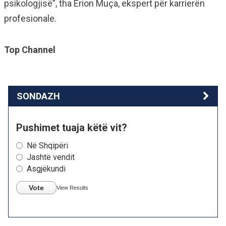
psikologjisë”, tha Erion Muça, ekspert për karrierën
profesionale.
Top Channel
SONDAZH
Pushimet tuaja këtë vit?
Në Shqipëri
Jashtë vendit
Asgjëkundi
Vote
View Results