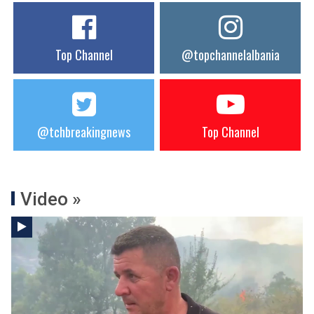
Top Channel
@topchannelalbania
@tchbreakingnews
Top Channel
Video »