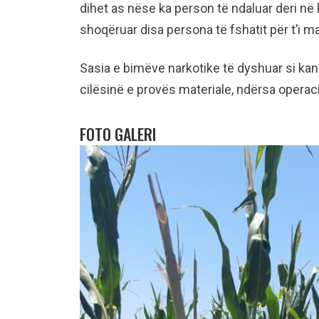
dihet as nëse ka person të ndaluar deri në
shoqëruar disa persona të fshatit për t’i m
Sasia e bimëve narkotike të dyshuar si kan
cilësinë e provës materiale, ndërsa operac
FOTO GALERI