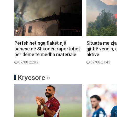
Përfshihet nga flakët një
Situata me zjar
banesë në Shkodër, raportohet
gjithë vendin, 
për dëme të mëdha materiale
aktive
07/08 22:03
07/08 21:43
Kryesore »