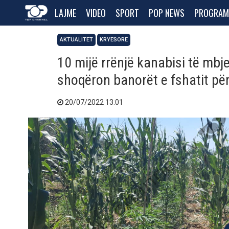
LAJME
VIDEO
SPORT
POP NEWS
PROGRAM
AKTUALITET
KRYESORE
10 mijë rrënjë kanabisi të mbjel
shoqëron banorët e fshatit për
20/07/2022 13:01