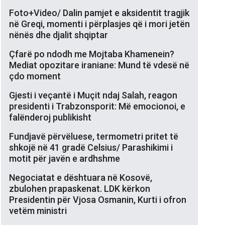
Foto+Video/ Dalin pamjet e aksidentit tragjik
në Greqi, momenti i përplasjes që i mori jetën
nënës dhe djalit shqiptar
Çfarë po ndodh me Mojtaba Khamenein?
Mediat opozitare iraniane: Mund të vdesë në
çdo moment
Gjesti i veçantë i Muçit ndaj Salah, reagon
presidenti i Trabzonsporit: Më emocionoi, e
falënderoj publikisht
Fundjavë përvëluese, termometri pritet të
shkojë në 41 gradë Celsius/ Parashikimi i
motit për javën e ardhshme
Negociatat e dështuara në Kosovë,
zbulohen prapaskenat. LDK kërkon
Presidentin për Vjosa Osmanin, Kurti i ofron
vetëm ministri