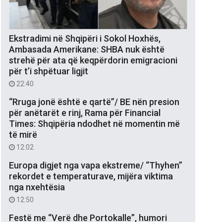
Ekstradimi në Shqipëri i Sokol Hoxhës,
Ambasada Amerikane: SHBA nuk është
strehë për ata që keqpërdorin emigracioni
për t’i shpëtuar ligjit
22:40
“Rruga jonë është e qartë”/ BE nën presion
për anëtarët e rinj, Rama për Financial
Times: Shqipëria ndodhet në momentin më
të mirë
12:02
Europa digjet nga vapa ekstreme/ “Thyhen”
rekordet e temperaturave, mijëra viktima
nga nxehtësia
12:50
Festë me “Verë dhe Portokalle”, humori