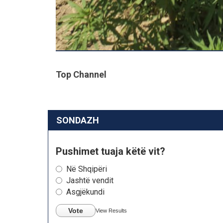
Top Channel
SONDAZH
Pushimet tuaja këtë vit?
Në Shqipëri
Jashtë vendit
Asgjëkundi
Vote
View Results