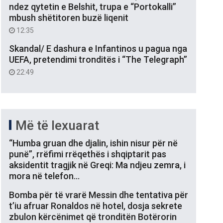
ndez qytetin e Belshit, trupa e “Portokalli”
mbush shëtitoren buzë liqenit
12:35
Skandal/ E dashura e Infantinos u pagua nga
UEFA, pretendimi tronditës i “The Telegraph”
22:49
Më të lexuarat
“Humba gruan dhe djalin, ishin nisur për në
punë”, rrëfimi rrëqethës i shqiptarit pas
aksidentit tragjik në Greqi: Ma ndjeu zemra, i
mora në telefon…
Bomba për të vrarë Messin dhe tentativa për
t’iu afruar Ronaldos në hotel, dosja sekrete
zbulon kërcënimet që tronditën Botërorin