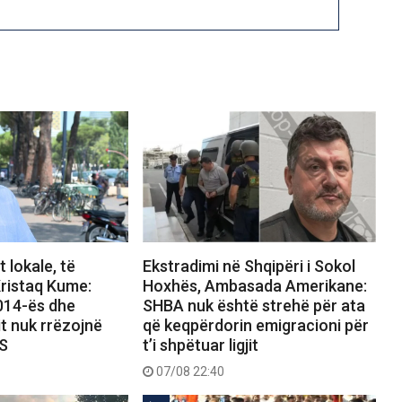
 lokale, të
Ekstradimi në Shqipëri i Sokol
ristaq Kume:
Hoxhës, Ambasada Amerikane:
2014-ës dhe
SHBA nuk është strehë për ata
it nuk rrëzojnë
që keqpërdorin emigracioni për
PS
t’i shpëtuar ligjit
07/08 22:40