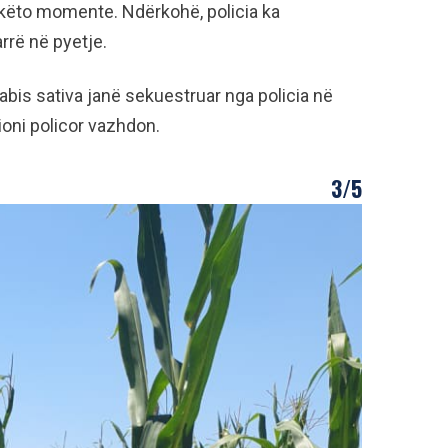
 këto momente. Ndërkohë, policia ka
arrë në pyetje.
abis sativa janë sekuestruar nga policia në
ioni policor vazhdon.
3/5