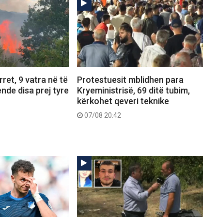
ret, 9 vatra në të
Protestuesit mblidhen para
ende disa prej tyre
Kryeministrisë, 69 ditë tubim,
kërkohet qeveri teknike
07/08 20:42