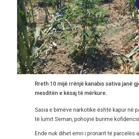
Rreth 10 mijë rrënjë kanabis sativa janë gj
mesditën e kësaj të mërkure.
Sasia e bimëve narkotike është kapur në par
të lumit Seman, pohojnë burime kofidenciale
Ende nuk dihet emri i pronarit të parcelës 