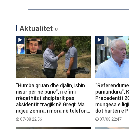
Aktualitet »
“Humba gruan dhe djalin, ishin
“Referendumet
nisur për në punë”, rrëfimi
pamundura”, K
rrëqethës i shqiptarit pas
Precedenti i 
aksidentit tragjik në Greqi: Ma
mungesa e ligj
ndjeu zemra, i mora në telefon…
dot hartën e 
07/08 22:56
07/08 22:47