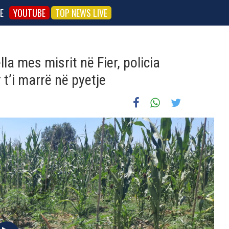
E
YOUTUBE
TOP NEWS LIVE
la mes misrit në Fier, policia
 t’i marrë në pyetje