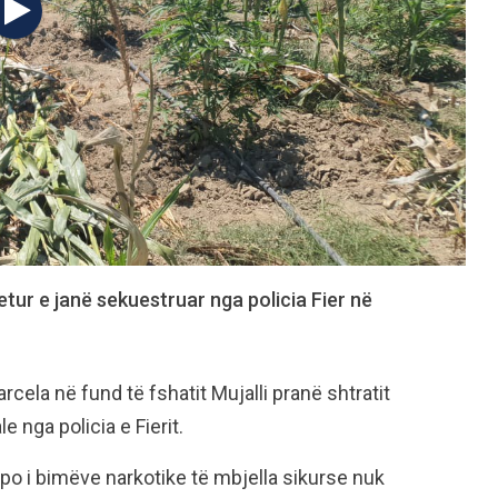
etur e janë sekuestruar nga policia Fier në
cela në fund të fshatit Mujalli pranë shtratit
 nga policia e Fierit.
apo i bimëve narkotike të mbjella sikurse nuk