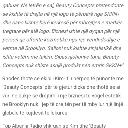
gabuar. Në letrën e saj, Beauty Concepts pretendonte
se kishte të drejta në një logo të përbërë nga SKKN+
dhe sapo kishte bërë kërkesë për mbrojtjen e markës
tregtare për atë logo. Biznesi ishte një dyqan për një
person që ofronte kozmetikë nga një vendndodhje e
vetme në Brooklyn. Salloni nuk kishte sinjalistikë dhe
ishte vetëm me takim. Sipas njohurive tona, Beauty
Concepts nuk shiste asnjë produkt nën emrin SKKN+”.
Rhodes thotë se ekipi i Kim-it u përpoq të punonte me
‘Beauty Concepts’ për të gjetur diçka dhe thotë se ai
vuri në dukje se drejtimi i një biznesi të vogël estetik
në Brooklyn nuk i jep të drejtën për të mbyllur një linjë
globale të kujdesit të lëkurës.
Top Albania Radio shkruan se Kim dhe ‘Beauty