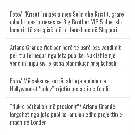
Foto/ “Kriset” miqësia mes Selin dhe Kristit, çfarë
ndodhi mes fitueses së Big Brother VIP 5 dhe ish-
banorit të shtëpisë më të famshme në Shqipëri
Ariana Grande flet për herë të parë pas vendimit
për t’u tërhequr nga jeta publike: Nuk ishte një
vendim impulsiv, e kisha planifikuar prej kohësh
Foto/ Më seksi se kurrë, aktorja e njohur e
Hollywood-it “ndez” rrjetin me setin e fundit
“Nuk e përballon më presionin”/ Ariana Grande
largohet nga jeta publike, anulon edhe projektin e
madh në Londër