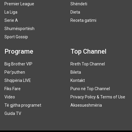
Premier League
Shëndeti
La Liga
Dieta
Serie A
Receta gatimi
Shumësportësh
Sport Gossip
Programe
Top Channel
Big Brother VIP
Rreth Top Channel
Për’puthen
Bileta
Shqipëria LIVE
Kontakt
Fiks Fare
Puno në Top Channel
Video
Privacy Policy & Terms of Use
Të gjitha programet
Aksesueshmëria
Guida TV