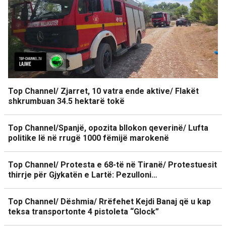
Top Channel/ Zjarret, 10 vatra ende aktive/ Flakët
shkrumbuan 34.5 hektarë tokë
Top Channel/Spanjë, opozita bllokon qeverinë/ Lufta
politike lë në rrugë 1000 fëmijë marokenë
Top Channel/ Protesta e 68-të në Tiranë/ Protestuesit
thirrje për Gjykatën e Lartë: Pezulloni…
Top Channel/ Dëshmia/ Rrëfehet Kejdi Banaj që u kap
teksa transportonte 4 pistoleta “Glock”