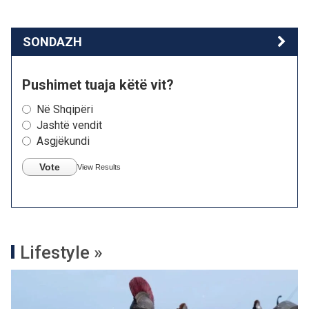
SONDAZH
Pushimet tuaja këtë vit?
Në Shqipëri
Jashtë vendit
Asgjëkundi
Vote
View Results
Lifestyle »