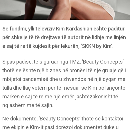
Së fundmi, ylli televiziv Kim Kardashian është paditur
për shkelje të të drejtave të autorit në lidhje me linjën
e saj të re të kujdesit për lëkurën, ‘SKKN by Kim’.
Sipas padisë, të siguruar nga TMZ, ‘Beauty Concepts’
thotë se është një biznes në pronësi të një gruaje që i
mbijetoi pandemisë dhe u zhvendos në një dyqan me
tulla dhe llaç vetëm për të mësuar se Kim po lançonte
markën e saj të re me një emër jashtëzakonisht të
ngjashëm me të sajin.
Në dokumente, ‘Beauty Concepts’ thotë se kontaktoi
me ekipin e Kim-it pasi dorëzoi dokumentet duke u