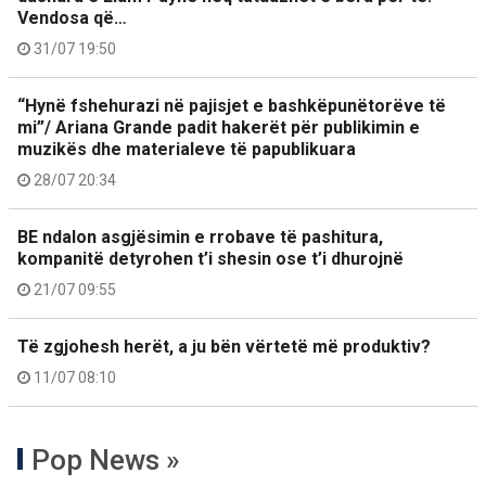
Vendosa që…
31/07 19:50
“Hynë fshehurazi në pajisjet e bashkëpunëtorëve të
mi”/ Ariana Grande padit hakerët për publikimin e
muzikës dhe materialeve të papublikuara
28/07 20:34
BE ndalon asgjësimin e rrobave të pashitura,
kompanitë detyrohen t’i shesin ose t’i dhurojnë
21/07 09:55
Të zgjohesh herët, a ju bën vërtetë më produktiv?
11/07 08:10
Pop News »