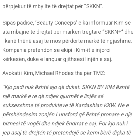
përpjekur të mbyllte të drejtat për “SKKN”.
Sipas padisë, ‘Beauty Conceps’ e ka informuar Kim se
ata mbajnë të drejtat për markën tregtare “SKKN+” dhe
i kanë thënë asaj të mos përdorte markë të ngjashme.
Kompania pretendon se ekipi i Kim-it e injoroi
kërkesën, duke e lançuar gjithsesi linjën e saj.
Avokati i Kim, Michael Rhodes tha për TMZ:
“Kjo padi nuk është ajo që duket. SKKN BY KIM është
një markë e re që ndjek gjurmët e linjës së
suksesshme të produkteve të Kardashian KKW. Ne e
përshëndesim zonjën Lunsford që është pronare e një
biznesi të vogël dhe ndjek ëndrrat e saj. Por kjo nuk i
jep asaj të drejtën të pretendojë se kemi bërë diçka të