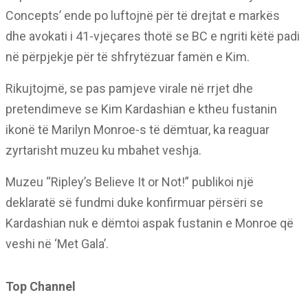
Concepts’ ende po luftojnë për të drejtat e markës
dhe avokati i 41-vjeçares thotë se BC e ngriti këtë padi
në përpjekje për të shfrytëzuar famën e Kim.
Rikujtojmë, se pas pamjeve virale në rrjet dhe
pretendimeve se Kim Kardashian e ktheu fustanin
ikonë të Marilyn Monroe-s të dëmtuar, ka reaguar
zyrtarisht muzeu ku mbahet veshja.
Muzeu “Ripley’s Believe It or Not!” publikoi një
deklaratë së fundmi duke konfirmuar përsëri se
Kardashian nuk e dëmtoi aspak fustanin e Monroe që
veshi në ‘Met Gala’.
Top Channel