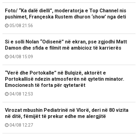
Foto/ “Ka dalë dielli”, moderatorja e Top Channel nis
pushimet, Françeska Rustem dhuron ‘show’ nga deti
05/08 21:56
Si e solli Nolan “Odisenë” në ekran, pse zgjodhi Matt
Damon dhe sfida e filmit më ambicioz të karrierës
04/08 15:09
“Verë dhe Portokalle” në Bulqizë, aktorët e
Portokallisë ndezin atmosferën në qytetin minator.
Emocionesh të forta për qytetarët
04/08 12:53
Virozat mbushin Pediatrinë në Vlorë, deri në 80 vizita
në ditë, fëmijët të prekur edhe me alergjitë
04/08 12:27