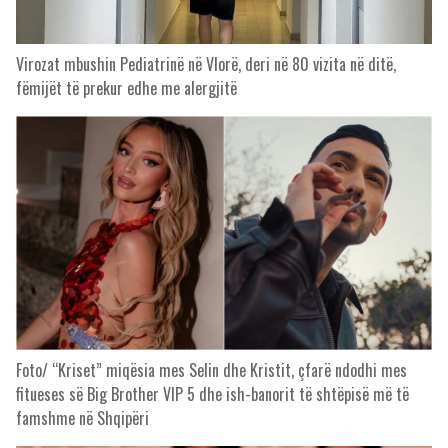
Virozat mbushin Pediatrinë në Vlorë, deri në 80 vizita në ditë,
fëmijët të prekur edhe me alergjitë
Foto/ “Kriset” miqësia mes Selin dhe Kristit, çfarë ndodhi mes
fitueses së Big Brother VIP 5 dhe ish-banorit të shtëpisë më të
famshme në Shqipëri