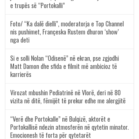
e trupës së “Portokalli”
Foto/ “Ka dalë dielli”, moderatorja e Top Channel
nis pushimet, Françeska Rustem dhuron ‘show’
nga deti
Si e solli Nolan “Odisenë” në ekran, pse zgjodhi
Matt Damon dhe sfida e filmit më ambicioz të
karrierës
Virozat mbushin Pediatrinë në Vlorë, deri në 80
vizita në ditë, fëmijët të prekur edhe me alergjitë
“Verë dhe Portokalle” në Bulqizë, aktorët e
Portokallisë ndezin atmosferën në qytetin minator.
Emocionesh të forta për qytetarët