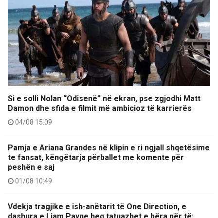
Si e solli Nolan “Odisenë” në ekran, pse zgjodhi Matt
Damon dhe sfida e filmit më ambicioz të karrierës
04/08 15:09
Pamja e Ariana Grandes në klipin e ri ngjall shqetësime
te fansat, këngëtarja përballet me komente për
peshën e saj
01/08 10:49
Vdekja tragjike e ish-anëtarit të One Direction, e
dashura e Liam Payne heq tatuazhet e bëra për të: