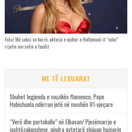
Foto/ Më seksi se kurrë, aktorja e njohur e Hollywood-it “ndez”
rrjetin me setin e fundit
ME TË LEXUARAT
Shuhet legjenda e muzikës flamenco, Pepe
Habichuela ndërron jetë në moshën 81-vjeçare
“Verë dhe portokalle” në Elbasan/ Pjesëmarrje e
jashtëzakonshme, qindra qytetarë shijuan humorin