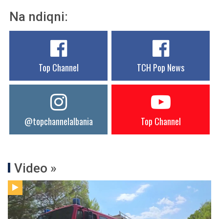
Na ndiqni:
Top Channel
TCH Pop News
@topchannelalbania
Top Channel
Video »