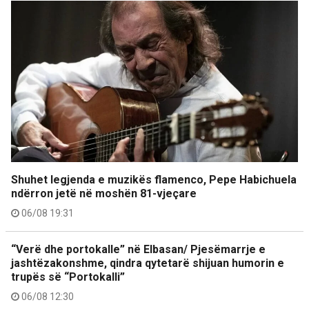
Shuhet legjenda e muzikës flamenco, Pepe Habichuela
ndërron jetë në moshën 81-vjeçare
06/08 19:31
“Verë dhe portokalle” në Elbasan/ Pjesëmarrje e
jashtëzakonshme, qindra qytetarë shijuan humorin e
trupës së “Portokalli”
06/08 12:30