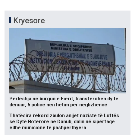
Kryesore
Përleshja në burgun e Fierit, transferohen dy të
dënuar, 6 policë nën hetim për neglizhencë
Thatësira rekord zbulon anijet naziste të Luftës
së Dytë Botërore në Danub, dalin në sipërfaqe
edhe municione të pashpërthyera