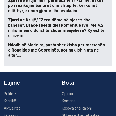
Zjarri në Krujë merr përmasa të frikshme, flakët
po rrezikojnë banorët dhe shtëpitë, kërkohet
ndërhyrje emergjente dhe evakuim
Zjarri në Krujë/ “Zero dëme në njerëz dhe
banesa”, Braçe i përgjigjet komentuesve: Me 4.2
milionë euro do ishte shuar menjëherë? Ky është
cinizëm
Ndodh në Madeira, pushtohet kisha për martesën
e Ronaldos me Georginës, por nuk ishin ata në
altar….
Lajme
Bota
Politikë
Opinion
Kronikë
Koment
Aktualitet
Kosova dhe Rajoni
Ekonomi
Shkencë dhe Teknologji