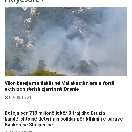
Vijon beteja me flakët në Mallakastër, era e fortë
aktivizon sërish zjarrin në Drenie
09/08 15:21
Beteja për 713 milionë lekë/ Bitraj dhe Bruzia
kundërshtojnë detyrimin solidar për kthimin e parave
Bankës së Shqipërisë