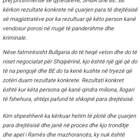
prej pritshmërisë së qytetarëve, SHBA dhe BE. BE
kërkon rezultate konkrete në çuarjen para të drejtësisë
së magjistratëve por ka rezultuar që këto person kanë
vendosur porosi në rrugë të pandershme dhe
kriminale.
Nëse fatmirësisht Bullgaria do të heqë veton dhe do të
niset negociatat për Shqipërinë, kjo është një gjë që do
të na pengojë dhe BE do ta kenë kushte në tryezë që
zotëri duam rezultate konkrete. Rezultati konkret
është kur këta persona që kanë qindra miliona, llogari
të fshehura, shtëpi pafund të shkojnë para drejtësisë.
Kim shpeshherë ka kërkuar hetim të plotë dhe çuarjen
para drejtësisë dhe janë në proces dhe kjo tronditje
dhe apel i Ramës dhe mazhorancës, ky nuk është