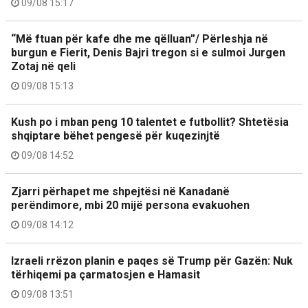
09/08 15:17
“Më ftuan për kafe dhe me qëlluan”/ Përleshja në
burgun e Fierit, Denis Bajri tregon si e sulmoi Jurgen
Zotaj në qeli
09/08 15:13
Kush po i mban peng 10 talentet e futbollit? Shtetësia
shqiptare bëhet pengesë për kuqezinjtë
09/08 14:52
Zjarri përhapet me shpejtësi në Kanadanë
perëndimore, mbi 20 mijë persona evakuohen
09/08 14:12
Izraeli rrëzon planin e paqes së Trump për Gazën: Nuk
tërhiqemi pa çarmatosjen e Hamasit
09/08 13:51