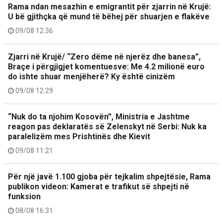
Rama ndan mesazhin e emigrantit për zjarrin në Krujë:
U bë gjithçka që mund të bëhej për shuarjen e flakëve
09/08 12:36
Zjarri në Krujë/ “Zero dëme në njerëz dhe banesa”,
Braçe i përgjigjet komentuesve: Me 4.2 milionë euro
do ishte shuar menjëherë? Ky është cinizëm
09/08 12:29
“Nuk do ta njohim Kosovën”, Ministria e Jashtme
reagon pas deklaratës së Zelenskyt në Serbi: Nuk ka
paralelizëm mes Prishtinës dhe Kievit
09/08 11:21
Për një javë 1.100 gjoba për tejkalim shpejtësie, Rama
publikon videon: Kamerat e trafikut së shpejti në
funksion
08/08 16:31