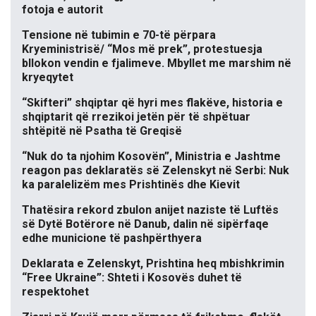
fotoja e autorit
Tensione në tubimin e 70-të përpara
Kryeministrisë/ “Mos më prek”, protestuesja
bllokon vendin e fjalimeve. Mbyllet me marshim në
kryeqytet
“Skifteri” shqiptar që hyri mes flakëve, historia e
shqiptarit që rrezikoi jetën për të shpëtuar
shtëpitë në Psatha të Greqisë
“Nuk do ta njohim Kosovën”, Ministria e Jashtme
reagon pas deklaratës së Zelenskyt në Serbi: Nuk
ka paralelizëm mes Prishtinës dhe Kievit
Thatësira rekord zbulon anijet naziste të Luftës
së Dytë Botërore në Danub, dalin në sipërfaqe
edhe municione të pashpërthyera
Deklarata e Zelenskyt, Prishtina heq mbishkrimin
“Free Ukraine”: Shteti i Kosovës duhet të
respektohet