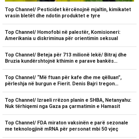
Top Channel/ Pesticidet kërcënojnë mjaltin, kimikatet
vrasin bletët dhe ndotin produktet e tyre
Top Channel/ Homofobi në palestër, Komisioneri:
Amerikania u diskriminua për orientimin seksual
Top Channel/ Beteja për 713 milionë lekë/ Bitraj dhe
Bruzia kundërshtojnë kthimin e parave bankës…
Top Channel/ “Më ftuan për kafe dhe me qëlluan”,
përleshja në burgun e Fierit. Denis Bajri tregon…
Top Channel/ Izraeli rrëzon planin e SHBA, Netanyahu:
Nuk tërhiqemi nga Gaza pa çarmatimin e Hamasit
Top Channel/ FDA miraton vaksinën e parë sezonale
me teknologjinë mRNA për personat mbi 50 vjeç