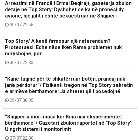
Arrestimi në Francë i Ermal Beqirajt, gazetarja zbulon
detaje në Top Story: Dyshohet se ka në pronësi dy
avionë, një jaht i është sekuestruar në Shqipëri
30/07 22:55
Top Story/ A kanë firmosur një referendum?
Protestuesi: Edhe nëse ikën Rama problemet nuk
ndryshojnë, por…
30/07 22:33
“Kanë fuqinë për të shkatërruar botën, prandaj nuk
janë përdorur”/ Fizikanti tregon në Top Story sekretin
e armëve bërthamore: Ja shtetet që i posedojnë
28/07 08:05
“Shqipëria mori masa kur Kina nisi eksperimentet
bërthamore”/ Gazetari zbulon raportet në ‘Top Story’:
U ngrit sistemi i monitorimit
27/07 22:30