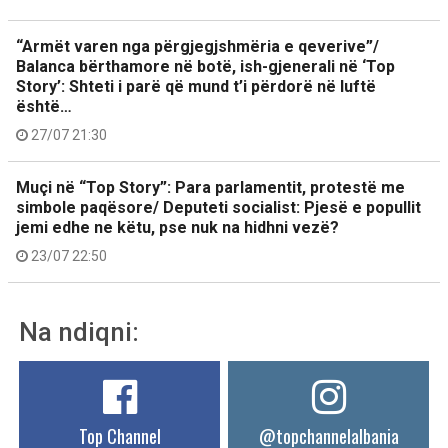
“Armët varen nga përgjegjshmëria e qeverive”/
Balanca bërthamore në botë, ish-gjenerali në ‘Top
Story’: Shteti i parë që mund t’i përdorë në luftë
është…
27/07 21:30
Muçi në “Top Story”: Para parlamentit, protestë me
simbole paqësore/ Deputeti socialist: Pjesë e popullit
jemi edhe ne këtu, pse nuk na hidhni vezë?
23/07 22:50
Na ndiqni:
Top Channel
@topchannelalbania