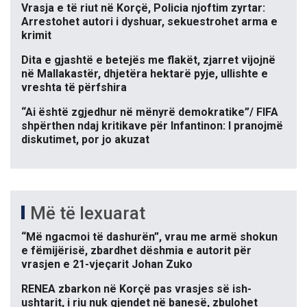
Vrasja e të riut në Korçë, Policia njoftim zyrtar:
Arrestohet autori i dyshuar, sekuestrohet arma e
krimit
Dita e gjashtë e betejës me flakët, zjarret vijojnë
në Mallakastër, dhjetëra hektarë pyje, ullishte e
vreshta të përfshira
“Ai është zgjedhur në mënyrë demokratike”/ FIFA
shpërthen ndaj kritikave për Infantinon: I pranojmë
diskutimet, por jo akuzat
Më të lexuarat
“Më ngacmoi të dashurën”, vrau me armë shokun
e fëmijërisë, zbardhet dëshmia e autorit për
vrasjen e 21-vjeçarit Johan Zuko
RENEA zbarkon në Korçë pas vrasjes së ish-
ushtarit, i riu nuk gjendet në banesë, zbulohet