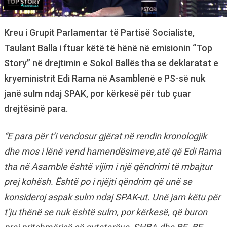
Kreu i Grupit Parlamentar të Partisë Socialiste,
Taulant Balla i ftuar këtë të hënë në emisionin “Top
Story” në drejtimin e Sokol Ballës tha se deklaratat e
kryeministrit Edi Rama në Asamblenë e PS-së nuk
janë sulm ndaj SPAK, por kërkesë për tub çuar
drejtësinë para.
“E para për t’i vendosur gjërat në rendin kronologjik
dhe mos i lënë vend hamendësimeve,atë që Edi Rama
tha në Asamble është vijim i një qëndrimi të mbajtur
prej kohësh. Është po i njëjti qëndrim që unë se
konsideroj aspak sulm ndaj SPAK-ut. Unë jam këtu për
t’ju thënë se nuk është sulm, por kërkesë, që buron