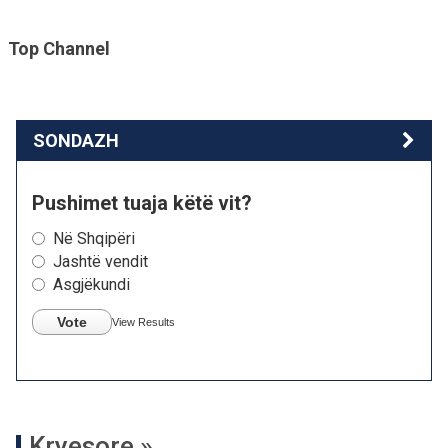
Top Channel
SONDAZH
Pushimet tuaja këtë vit?
Në Shqipëri
Jashtë vendit
Asgjëkundi
Vote
View Results
Kryesore »