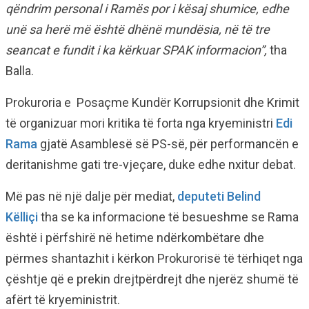
qëndrim personal i Ramës por i kësaj shumice, edhe
unë sa herë më është dhënë mundësia, në të tre
seancat e fundit i ka kërkuar SPAK informacion”,
tha
Balla.
Prokuroria e Posaçme Kundër Korrupsionit dhe Krimit
të organizuar mori kritika të forta nga kryeministri
Edi
Rama
gjatë Asamblesë së PS-së, për performancën e
deritanishme gati tre-vjeçare, duke edhe nxitur debat.
Më pas në një dalje për mediat,
deputeti Belind
Këlliçi
tha se ka informacione të besueshme se Rama
është i përfshirë në hetime ndërkombëtare dhe
përmes shantazhit i kërkon Prokurorisë të tërhiqet nga
çështje që e prekin drejtpërdrejt dhe njerëz shumë të
afërt të kryeministrit.