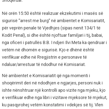
Shoqëruar.
Në orën 15:50 është realizuar ekzekutimi i masës së
sigurisë “arrest me burg” në ambientet e Komisariatit,
për veprën penale të Vjedhjes (sipas nenit 134/1 të
Kodit Penal), si dhe është njoftuar familjari i tij, babai,
nga oficeri i patrullës B.B. I ndjeri Ilvi Meta ka qendruar i
vetëm në dhomën e sigurisë. Kjo e dhënë është
verifikuar edhe në Rregjistrin e personave të
ndaluar/arrestuar të ndodhur në Komisariat.
Në ambientet e Komisariatit që nga momenti i
shoqërimit deri në ndodhjen e ngjarjes, personi nuk i
ishte nënshtruar një kontrolli apo vizite nga mjeku, kjo
e verifikuar edhe nga libri i vizitave mjeksore të mjekut,
ku pasqyrohej vetëm konstatimi i vdekjes së tij. Vlen