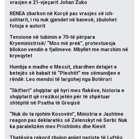
vrasjen e 21-vjeçarit Johan Zuko
RENEA zbarkon në Korçë pas vrasjes së ish-
ushtarit, i riu nuk gjendet në banesë, zbulohet
fotoja e autorit
Tensione në tubimin e 70-të përpara
Kryeministrisë/ “Mos më prek”, protestuesja
bllokon vendin e fjalimeve. Mbyllet me marshim në
kryeqytet
Humbja e madhe e Messit, zbardhen detajet e
betejës së babait të “Pleshtit” me sëmundjen e
rëndë: Leo mendoi të largohej nga Botërori
“Skifteri” shqiptar që hyri mes flakëve, historia e
shqiptarit që rrezikoi jetën për të shpëtuar
shtëpitë në Psatha të Greqisë
“Nuk do ta njohim Kosovën”, Ministria e Jashtme
reagon pas deklaratës së Zelenskyt në Serbi: Nuk
ka paralelizëm mes Prishtinës dhe Kievit
Thatësira rekord zbulon anijet naziste të Luftës