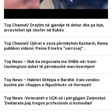
Top Channel/ Drejtim në gjendje të dehur dhe pa leje,
arrestohet një shofer në Kukës
Top Channel/ Ujërat e zeza përmbytnin Kasharin, Rama
publikon videon: Pema 8 metra “varrosej”…
Top News – Nuk ka negociata me SHBA-në/ Irani-
Uashingtoni duhet të përmbushë marrëveshjen!
Top News – Habitet Shtëpia e Bardhë. Irani vendos
kushte për rihapjen e Ngushticës së Hormuzit
Top News -Veteranët e UÇK-së i përgjigjen Zelenskyt.
‘Deklarata juaj tregon profesionin si komedian’