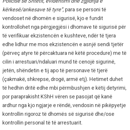
Policisë së Shtetit, evidentimi dhe zgjidhja e
kërkesë/ankesave të tyre”,
para se personi të
vendoset në dhomën e sigurisë, kjo e fundit
kontrollohet nga përgjegjësi i dhomave të sigurisë për
të verifikuar ekzistencën e kushteve, ndër të tjera
edhe lidhur me mos ekzistencën e asnjë sendi tjetër
(përveç atyre të përcaktuara në këtë procedure) me të
cilin i arrestuari/ndaluari mund të cenojë sigurinë,
jetën, shëndetin e tij apo të personave të tjerë
(çakmakë, shkrepse, drogë, armë etj). Hetimet duhet
të hedhin dritë edhe mbi përmbushjen e këtij detyrimi,
por paraprakisht KShH vëren se pasojat që kanë
ardhur nga kjo ngjarje e rëndë, vendosin në pikëpyetje
kontrollin rigoroz të dhomës së sigurisë dhe/ose
kontrollin personal të të arrestuarit.