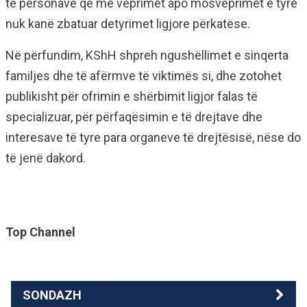
të personave që me veprimet apo mosveprimet e tyre
nuk kanë zbatuar detyrimet ligjore përkatëse.
Në përfundim, KShH shpreh ngushëllimet e sinqerta
familjes dhe të afërmve të viktimës si, dhe zotohet
publikisht për ofrimin e shërbimit ligjor falas të
specializuar, për përfaqësimin e të drejtave dhe
interesave të tyre para organeve të drejtësisë, nëse do
të jenë dakord.
Top Channel
SONDAZH