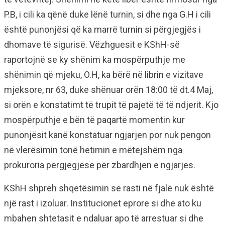
P.B, i cili ka qënë duke lënë turnin, si dhe nga G.H i cili
është punonjësi që ka marrë turnin si përgjegjës i
dhomave të sigurisë. Vëzhguesit e KShH-së
raportojnë se ky shënim ka mospërputhje me
shënimin që mjeku, O.H, ka bërë në librin e vizitave
mjeksore, nr 63, duke shënuar orën 18:00 të dt.4 Maj,
si orën e konstatimt të trupit të pajetë të të ndjerit. Kjo
mospërputhje e bën të paqartë momentin kur
punonjësit kanë konstatuar ngjarjen por nuk pengon
në vlerësimin tonë hetimin e mëtejshëm nga
prokuroria përgjegjëse për zbardhjen e ngjarjes.
KShH shpreh shqetësimin se rasti në fjalë nuk është
një rast i izoluar. Institucionet eprore si dhe ato ku
mbahen shtetasit e ndaluar apo të arrestuar si dhe