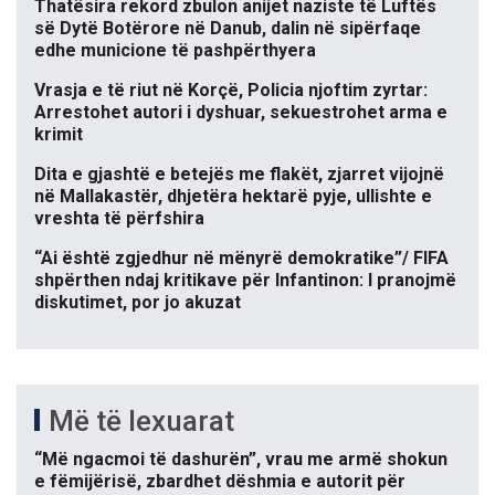
Thatësira rekord zbulon anijet naziste të Luftës
së Dytë Botërore në Danub, dalin në sipërfaqe
edhe municione të pashpërthyera
Vrasja e të riut në Korçë, Policia njoftim zyrtar:
Arrestohet autori i dyshuar, sekuestrohet arma e
krimit
Dita e gjashtë e betejës me flakët, zjarret vijojnë
në Mallakastër, dhjetëra hektarë pyje, ullishte e
vreshta të përfshira
“Ai është zgjedhur në mënyrë demokratike”/ FIFA
shpërthen ndaj kritikave për Infantinon: I pranojmë
diskutimet, por jo akuzat
Më të lexuarat
“Më ngacmoi të dashurën”, vrau me armë shokun
e fëmijërisë, zbardhet dëshmia e autorit për