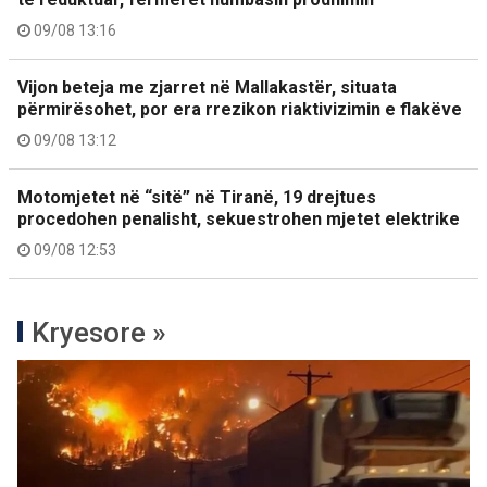
09/08 13:16
Vijon beteja me zjarret në Mallakastër, situata
përmirësohet, por era rrezikon riaktivizimin e flakëve
09/08 13:12
Motomjetet në “sitë” në Tiranë, 19 drejtues
procedohen penalisht, sekuestrohen mjetet elektrike
09/08 12:53
Kryesore »