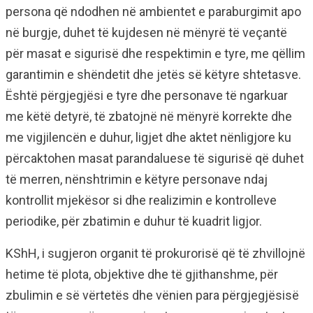
persona që ndodhen në ambientet e paraburgimit apo
në burgje, duhet të kujdesen në mënyrë të veçantë
për masat e sigurisë dhe respektimin e tyre, me qëllim
garantimin e shëndetit dhe jetës së këtyre shtetasve.
Është përgjegjësi e tyre dhe personave të ngarkuar
me këtë detyrë, të zbatojnë në mënyrë korrekte dhe
me vigjilencën e duhur, ligjet dhe aktet nënligjore ku
përcaktohen masat parandaluese të sigurisë që duhet
të merren, nënshtrimin e këtyre personave ndaj
kontrollit mjekësor si dhe realizimin e kontrolleve
periodike, për zbatimin e duhur të kuadrit ligjor.
KShH, i sugjeron organit të prokurorisë që të zhvillojnë
hetime të plota, objektive dhe të gjithanshme, për
zbulimin e së vërtetës dhe vënien para përgjegjësisë