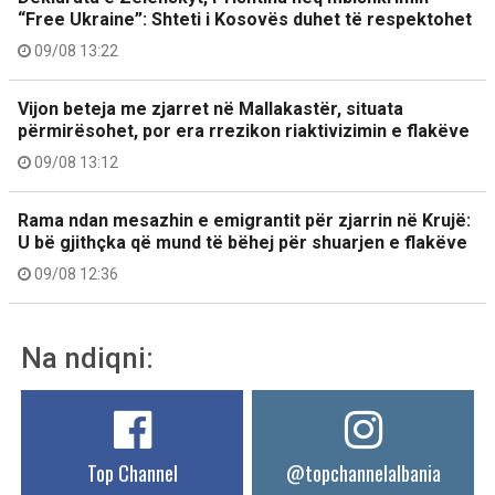
“Free Ukraine”: Shteti i Kosovës duhet të respektohet
09/08 13:22
Vijon beteja me zjarret në Mallakastër, situata
përmirësohet, por era rrezikon riaktivizimin e flakëve
09/08 13:12
Rama ndan mesazhin e emigrantit për zjarrin në Krujë:
U bë gjithçka që mund të bëhej për shuarjen e flakëve
09/08 12:36
Na ndiqni:
Top Channel
@topchannelalbania