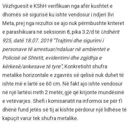
Vëzhguesit e KShH verifikuan nga afër kushtet e
dhomës së sigurisë ku ishte vendosur i ndjeri Ilvi
Meta, prej nga rezultoi se ajo nuk përmbushte kriteret
e parashikuara në seksionin 8, pika 3.2/d të
Urdhërit
925, datë 18.07. 2019 “Trajtimi dhe sigurimi i
personave të arrestuar/ndaluar në ambientet e
Policisë së Shtetit, evidentimi dhe zgjidhja e
kërkesë/ankesave të tyre”,
Konkretisht shufra
metalike horizontale e zgavrës së qelisë nuk duhet të
ishte më e lartë se 60 cm. Në fakt ajo ishte vendosur
në një lartësi rreth 2 metër, gjë që krijonte mundësinë
e vetëvarjes. Shefi i komisariatit na informoi se për t’i
dhënë fund jetës së tij ai kishte përdorur një lidhëse të
kapuçit varur tek shufra metalike.