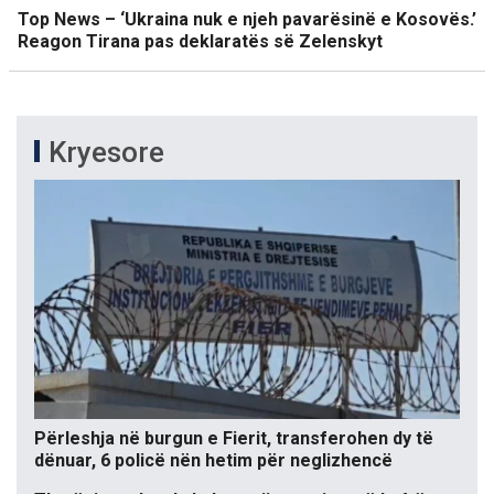
Top News – ‘Ukraina nuk e njeh pavarësinë e Kosovës.’
Reagon Tirana pas deklaratës së Zelenskyt
Kryesore
Përleshja në burgun e Fierit, transferohen dy të
dënuar, 6 policë nën hetim për neglizhencë