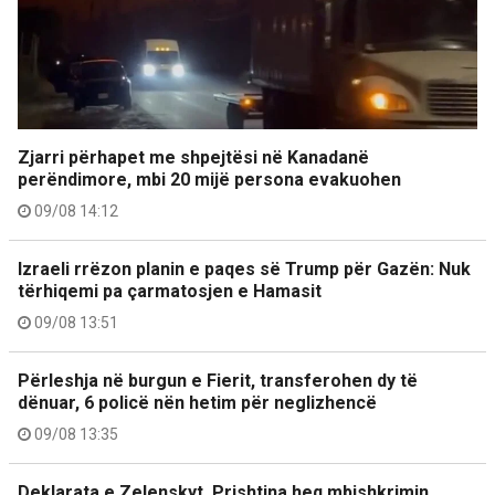
Zjarri përhapet me shpejtësi në Kanadanë
perëndimore, mbi 20 mijë persona evakuohen
09/08 14:12
Izraeli rrëzon planin e paqes së Trump për Gazën: Nuk
tërhiqemi pa çarmatosjen e Hamasit
09/08 13:51
Përleshja në burgun e Fierit, transferohen dy të
dënuar, 6 policë nën hetim për neglizhencë
09/08 13:35
Deklarata e Zelenskyt, Prishtina heq mbishkrimin