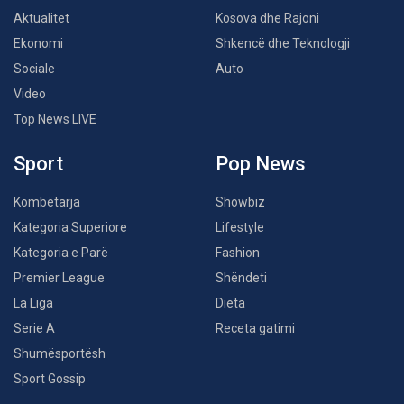
Aktualitet
Kosova dhe Rajoni
Ekonomi
Shkencë dhe Teknologji
Sociale
Auto
Video
Top News LIVE
Sport
Pop News
Kombëtarja
Showbiz
Kategoria Superiore
Lifestyle
Kategoria e Parë
Fashion
Premier League
Shëndeti
La Liga
Dieta
Serie A
Receta gatimi
Shumësportësh
Sport Gossip