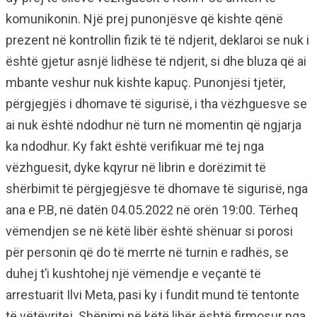
komunikonin. Një prej punonjësve që kishte qënë
prezent në kontrollin fizik të të ndjerit, deklaroi se nuk i
është gjetur asnjë lidhëse të ndjerit, si dhe bluza që ai
mbante veshur nuk kishte kapuç. Punonjësi tjetër,
përgjegjës i dhomave të sigurisë, i tha vëzhguesve se
ai nuk është ndodhur në turn në momentin që ngjarja
ka ndodhur. Ky fakt është verifikuar më tej nga
vëzhguesit, dyke kqyrur në librin e dorëzimit të
shërbimit të përgjegjësve të dhomave të sigurisë, nga
ana e P.B, në datën 04.05.2022 në orën 19:00. Tërheq
vëmendjen se në këtë libër është shënuar si porosi
për personin që do të merrte në turnin e radhës, se
duhej t’i kushtohej një vëmendje e veçantë të
arrestuarit Ilvi Meta, pasi ky i fundit mund të tentonte
të vëtëvritej. Shënimi në këtë libër është firmosur nga