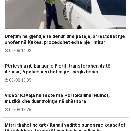
Drejtim në gjendje të dehur dhe pa leje, arrestohet një
shofer në Kukës, procedohet edhe një i mitur
09/08 14:02
Përleshja në burgun e Fierit, transferohen dy të
dënuar, 6 policë nën hetim për neglizhencë
09/08 13:35
Video/ Kavaja në festë me Portokallinë! Humor,
muzikë dhe duartrokitje në shëtitore
09/08 13:26
Misri thahet në arë/ Kanali vaditës punon me kapacitet
të reduktuar, fermerët humbasin prodhimin