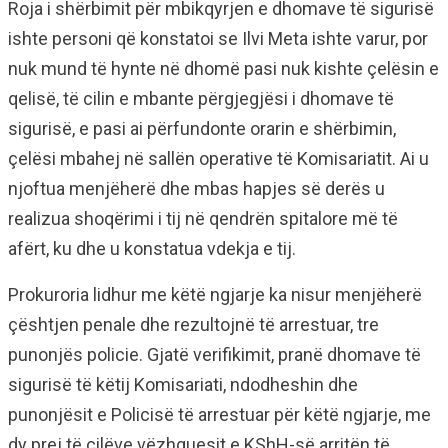
Roja i shërbimit për mbikqyrjen e dhomave të sigurisë
ishte personi që konstatoi se Ilvi Meta ishte varur, por
nuk mund të hynte në dhomë pasi nuk kishte çelësin e
qelisë, të cilin e mbante përgjegjësi i dhomave të
sigurisë, e pasi ai përfundonte orarin e shërbimin,
çelësi mbahej në sallën operative të Komisariatit. Ai u
njoftua menjëherë dhe mbas hapjes së derës u
realizua shoqërimi i tij në qendrën spitalore më të
afërt, ku dhe u konstatua vdekja e tij.
Prokuroria lidhur me këtë ngjarje ka nisur menjëherë
çështjen penale dhe rezultojnë të arrestuar, tre
punonjës policie. Gjatë verifikimit, pranë dhomave të
sigurisë të këtij Komisariati, ndodheshin dhe
punonjësit e Policisë të arrestuar për këtë ngjarje, me
dy prej të cilëve vëzhguesit e KShH-së arritën të