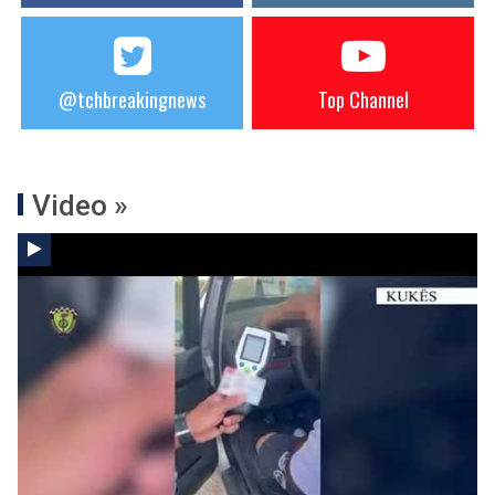
@tchbreakingnews
Top Channel
Video »