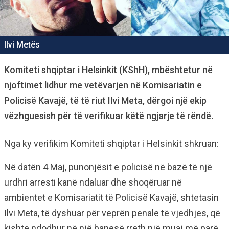
Ilvi Metës
Komiteti shqiptar i Helsinkit (KShH), mbështetur në
njoftimet lidhur me vetëvarjen në Komisariatin e
Policisë Kavajë, të të riut Ilvi Meta, dërgoi një ekip
vëzhguesish për të verifikuar këtë ngjarje të rëndë.
Nga ky verifikim Komiteti shqiptar i Helsinkit shkruan:
Në datën 4 Maj, punonjësit e policisë në bazë të një
urdhri arresti kanë ndaluar dhe shoqëruar në
ambientet e Komisariatit të Policisë Kavajë, shtetasin
Ilvi Meta, të dyshuar për veprën penale të vjedhjes, që
kishte ndodhur në një banesë rreth një muaj më parë.