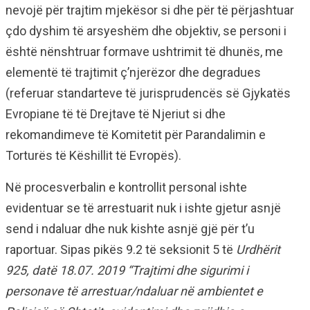
nevojë për trajtim mjekësor si dhe për të përjashtuar
çdo dyshim të arsyeshëm dhe objektiv, se personi i
është nënshtruar formave ushtrimit të dhunës, me
elementë të trajtimit ç’njerëzor dhe degradues
(referuar standarteve të jurisprudencës së Gjykatës
Evropiane të të Drejtave të Njeriut si dhe
rekomandimeve të Komitetit për Parandalimin e
Torturës të Këshillit të Evropës).
Në procesverbalin e kontrollit personal ishte
evidentuar se të arrestuarit nuk i ishte gjetur asnjë
send i ndaluar dhe nuk kishte asnjë gjë për t’u
raportuar. Sipas pikës 9.2 të seksionit 5 të
Urdhërit
925, datë 18.07. 2019 “Trajtimi dhe sigurimi i
personave të arrestuar/ndaluar në ambientet e