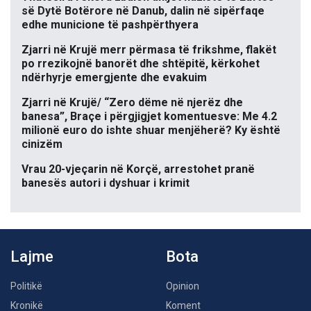
së Dytë Botërore në Danub, dalin në sipërfaqe
edhe municione të pashpërthyera
Zjarri në Krujë merr përmasa të frikshme, flakët
po rrezikojnë banorët dhe shtëpitë, kërkohet
ndërhyrje emergjente dhe evakuim
Zjarri në Krujë/ “Zero dëme në njerëz dhe
banesa”, Braçe i përgjigjet komentuesve: Me 4.2
milionë euro do ishte shuar menjëherë? Ky është
cinizëm
Vrau 20-vjeçarin në Korçë, arrestohet pranë
banesës autori i dyshuar i krimit
Lajme
Bota
Politikë
Opinion
Kronikë
Koment