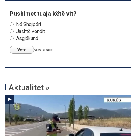
Pushimet tuaja këtë vit?
Në Shqipëri
Jashtë vendit
Asgjëkundi
Vote
View Results
Aktualitet »