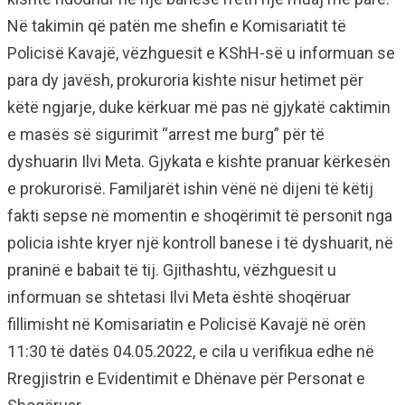
Në takimin që patën me shefin e Komisariatit të
Policisë Kavajë, vëzhguesit e KShH-së u informuan se
para dy javësh, prokuroria kishte nisur hetimet për
këtë ngjarje, duke kërkuar më pas në gjykatë caktimin
e masës së sigurimit “arrest me burg” për të
dyshuarin Ilvi Meta. Gjykata e kishte pranuar kërkesën
e prokurorisë. Familjarët ishin vënë në dijeni të këtij
fakti sepse në momentin e shoqërimit të personit nga
policia ishte kryer një kontroll banese i të dyshuarit, në
praninë e babait të tij. Gjithashtu, vëzhguesit u
informuan se shtetasi Ilvi Meta është shoqëruar
fillimisht në Komisariatin e Policisë Kavajë në orën
11:30 të datës 04.05.2022, e cila u verifikua edhe në
Rregjistrin e Evidentimit e Dhënave për Personat e