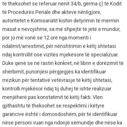
të theksohet se referuar nenit 34/b, gërma ç) të Kodit
të Procedurës Penale dhe akteve nënligjore,
autoritetet e Komisariatit kishin detyrimin të merrnin
masat e nevojshme, sa më shpejtë të jetë e mundur,
por jo më vonë se 12 orë nga momenti i
ndalimit/arrestimit, për nënshtrimin e këtij shtetasi
ndaj kontrollit ose vizitës mjekësore të specializuar.
Duke qenë se në rastin konkret, në librin e dorëzimit të
shërbimit, punonjësi përgjegjës ka identifikuar
rrezikun për tentativë vetëvrasje të këtij shtetasi,
kontrolli mjekësor ndaj tij duhej të ishte realizuar
menjëherë pas konstatimit të këtij fakti. Vlen
gjithashtu të theksohet se respektimi i këtyre
garancive është i domosdoshëm, për të identifikuar
nëse personi vuan nga ndonjë sëmundje dhe nëse ka