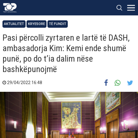
AKTUALITET
KRYESORE
TË FUNDIT
Pasi përcolli zyrtaren e lartë të DASH,
ambasadorja Kim: Kemi ende shumë
punë, po do t’ia dalim nëse
bashkëpunojmë
29/04/2022 16:48