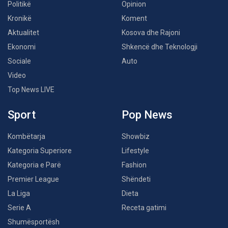
Politikë
Opinion
Kronikë
Koment
Aktualitet
Kosova dhe Rajoni
Ekonomi
Shkencë dhe Teknologji
Sociale
Auto
Video
Top News LIVE
Sport
Pop News
Kombëtarja
Showbiz
Kategoria Superiore
Lifestyle
Kategoria e Parë
Fashion
Premier League
Shëndeti
La Liga
Dieta
Serie A
Receta gatimi
Shumësportësh