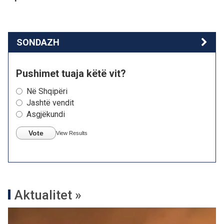
SONDAZH
Pushimet tuaja këtë vit?
Në Shqipëri
Jashtë vendit
Asgjëkundi
Vote
View Results
Aktualitet »