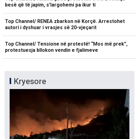
besë që të japim, s’largohemi pa ikur ti
Top Channel/ RENEA zbarkon në Korçë. Arrestohet
autori i dyshuar i vrasjes së 20-vjeçarit
Top Channel/ Tensione në protestë! “Mos më prek”,
protestuesja bllokon vendin e fjalimeve
Kryesore