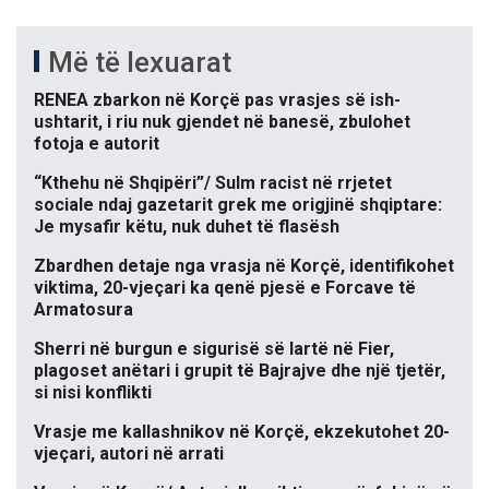
Më të lexuarat
RENEA zbarkon në Korçë pas vrasjes së ish-
ushtarit, i riu nuk gjendet në banesë, zbulohet
fotoja e autorit
“Kthehu në Shqipëri”/ Sulm racist në rrjetet
sociale ndaj gazetarit grek me origjinë shqiptare:
Je mysafir këtu, nuk duhet të flasësh
Zbardhen detaje nga vrasja në Korçë, identifikohet
viktima, 20-vjeçari ka qenë pjesë e Forcave të
Armatosura
Sherri në burgun e sigurisë së lartë në Fier,
plagoset anëtari i grupit të Bajrajve dhe një tjetër,
si nisi konflikti
Vrasje me kallashnikov në Korçë, ekzekutohet 20-
vjeçari, autori në arrati