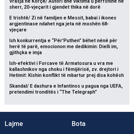
Vrasja në Korçë/ Autori dhe viktima u përfshinë në
sherr, 20-vjeçarit i gjendet thika në dorë
E trishtë/ Zi në familjen e Messit, babai i ikones
argjentinase ndahet nga jeta në moshën 68-
vjeçare
Ish konkurrentja e “Për’Puthen” bëhet nënë për
herë të parë, emocionon me dedikimin: Dielli im,
gjithçka e imja
Ish-efektivi i Forcave të Armatosura u vra me
kallashnikov nga shoku i fëmijërisë, zv. drejtori i
Hetimit: Kishin konflikt të mbartur prej disa kohësh
Skandal/ E dashura e Infantinos u pagua nga UEFA,
pretendimi tronditës i “The Telegraph”
Lajme
Bota