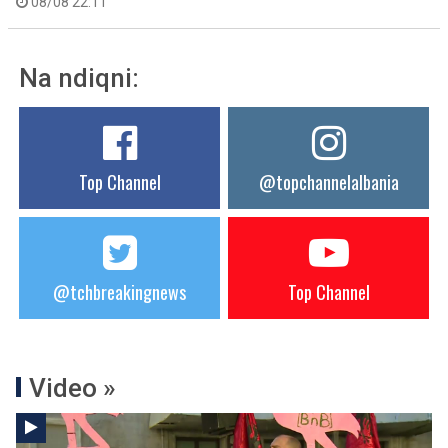
08/08 22:11
Na ndiqni:
Top Channel
@topchannelalbania
@tchbreakingnews
Top Channel
Video »