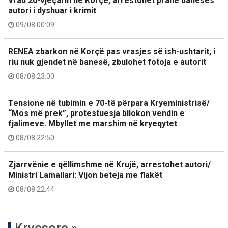
Vrau 20-vjeçarin në Korçë, arrestohet pranë banesës
autori i dyshuar i krimit
09/08 00:09
RENEA zbarkon në Korçë pas vrasjes së ish-ushtarit, i
riu nuk gjendet në banesë, zbulohet fotoja e autorit
08/08 23:00
Tensione në tubimin e 70-të përpara Kryeministrisë/
“Mos më prek”, protestuesja bllokon vendin e
fjalimeve. Mbyllet me marshim në kryeqytet
08/08 22:50
Zjarrvënie e qëllimshme në Krujë, arrestohet autori/
Ministri Lamallari: Vijon beteja me flakët
08/08 22:44