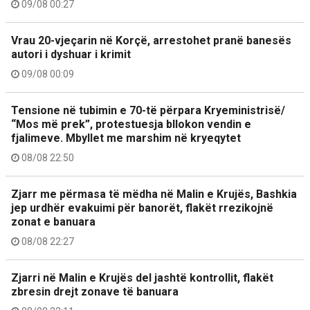
09/08 00:27
Vrau 20-vjeçarin në Korçë, arrestohet pranë banesës
autori i dyshuar i krimit
09/08 00:09
Tensione në tubimin e 70-të përpara Kryeministrisë/
“Mos më prek”, protestuesja bllokon vendin e
fjalimeve. Mbyllet me marshim në kryeqytet
08/08 22:50
Zjarr me përmasa të mëdha në Malin e Krujës, Bashkia
jep urdhër evakuimi për banorët, flakët rrezikojnë
zonat e banuara
08/08 22:27
Zjarri në Malin e Krujës del jashtë kontrollit, flakët
zbresin drejt zonave të banuara