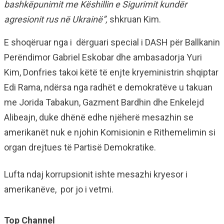
bashkëpunimit me Këshillin e Sigurimit kundër
agresionit rus në Ukrainë”,
shkruan Kim.
E shoqëruar nga i dërguari special i DASH për Ballkanin
Perëndimor Gabriel Eskobar dhe ambasadorja Yuri
Kim, Donfries takoi këtë të enjte kryeministrin shqiptar
Edi Rama, ndërsa nga radhët e demokratëve u takuan
me Jorida Tabakun, Gazment Bardhin dhe Enkelejd
Alibeajn, duke dhënë edhe njëherë mesazhin se
amerikanët nuk e njohin Komisionin e Rithemelimin si
organ drejtues të Partisë Demokratike.
Lufta ndaj korrupsionit ishte mesazhi kryesor i
amerikanëve, por jo i vetmi.
Top Channel