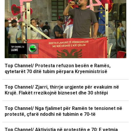
Top Channel/ Protesta refuzon besën e Ramës,
qytetarët 70 ditë tubim përpara Kryeministrisë
Top Channel/ Zjarri, thirrje urgjente për evakuim në
Krujë. Flakët rrezikojnë bizneset dhe 30 shtëpi
Top Channel/ Nga fjalimet për Ramën te tensionet në
protestë, çfarë ndodhi në tubimin e 70-të
Top Channel/ Aktivistja në protestën e 70: E vetmja