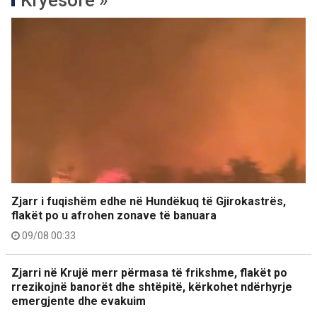
Kryesore »
Zjarr i fuqishëm edhe në Hundëkuq të Gjirokastrës,
flakët po u afrohen zonave të banuara
09/08 00:33
Zjarri në Krujë merr përmasa të frikshme, flakët po
rrezikojnë banorët dhe shtëpitë, kërkohet ndërhyrje
emergjente dhe evakuim