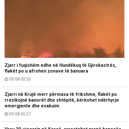
Zjarr i fuqishëm edhe në Hundëkuq të Gjirokastrës,
flakët po u afrohen zonave të banuara
09/08 00:33
Zjarri në Krujë merr përmasa të frikshme, flakët po
rrezikojnë banorët dhe shtëpitë, kërkohet ndërhyrje
emergjente dhe evakuim
09/08 00:27