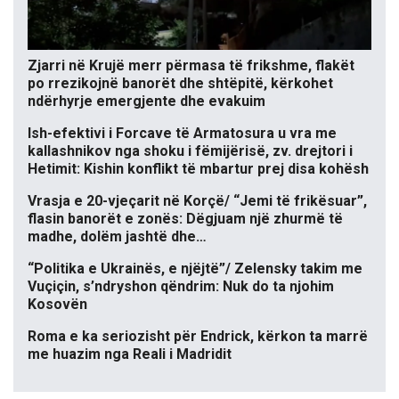
Zjarri në Krujë merr përmasa të frikshme, flakët
po rrezikojnë banorët dhe shtëpitë, kërkohet
ndërhyrje emergjente dhe evakuim
Ish-efektivi i Forcave të Armatosura u vra me
kallashnikov nga shoku i fëmijërisë, zv. drejtori i
Hetimit: Kishin konflikt të mbartur prej disa kohësh
Vrasja e 20-vjeçarit në Korçë/ “Jemi të frikësuar”,
flasin banorët e zonës: Dëgjuam një zhurmë të
madhe, dolëm jashtë dhe…
“Politika e Ukrainës, e njëjtë”/ Zelensky takim me
Vuçiçin, s’ndryshon qëndrim: Nuk do ta njohim
Kosovën
Roma e ka seriozisht për Endrick, kërkon ta marrë
me huazim nga Reali i Madridit