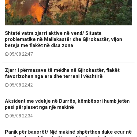
Shtatë vatra zjarri aktive në vend/ Situata
problematike në Mallakastër dhe Gjirokastër, vijon
beteja me flakët në disa zona
05/08 22:47
Zjarr i përmasave të mëdha në Gjirokastër, flakët
favorizohen nga era dhe terreni i vështirë
05/08 22:42
Aksident me vdekje në Durrës, këmbësori humb jetën
pasi përplaset nga një makinë
05/08 22:34
Panik për banorët/ Një makinë shpërthen duke ecur në