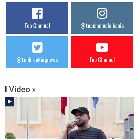
Top Channel
@topchannelalbania
@tchbreakingnews
Top Channel
Video »