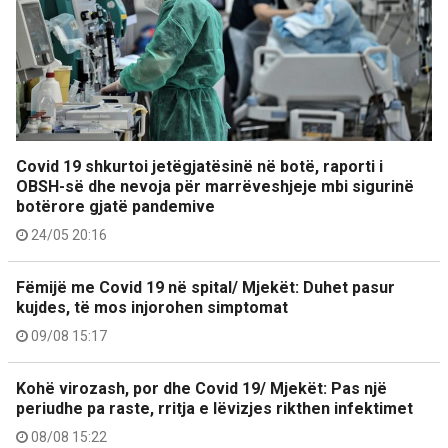
Covid 19 shkurtoi jetëgjatësinë në botë, raporti i
OBSH-së dhe nevoja për marrëveshjeje mbi sigurinë
botërore gjatë pandemive
24/05 20:16
Fëmijë me Covid 19 në spital/ Mjekët: Duhet pasur
kujdes, të mos injorohen simptomat
09/08 15:17
Kohë virozash, por dhe Covid 19/ Mjekët: Pas një
periudhe pa raste, rritja e lëvizjes rikthen infektimet
08/08 15:22