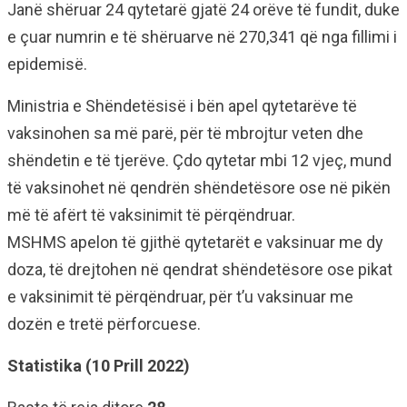
Janë shëruar 24 qytetarë gjatë 24 orëve të fundit, duke
e çuar numrin e të shëruarve në 270,341 që nga fillimi i
epidemisë.
Ministria e Shëndetësisë i bën apel qytetarëve të
vaksinohen sa më parë, për të mbrojtur veten dhe
shëndetin e të tjerëve. Çdo qytetar mbi 12 vjeç, mund
të vaksinohet në qendrën shëndetësore ose në pikën
më të afërt të vaksinimit të përqëndruar.
MSHMS apelon të gjithë qytetarët e vaksinuar me dy
doza, të drejtohen në qendrat shëndetësore ose pikat
e vaksinimit të përqëndruar, për t’u vaksinuar me
dozën e tretë përforcuese.
Statistika (10 Prill 2022)