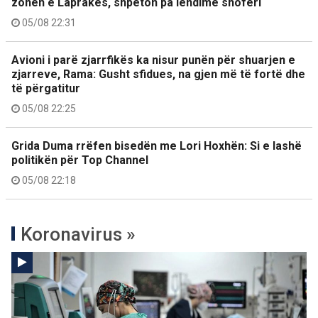
zonën e Laprakës, shpëton pa lëndime shoferi
05/08 22:31
Avioni i parë zjarrfikës ka nisur punën për shuarjen e
zjarreve, Rama: Gusht sfidues, na gjen më të fortë dhe
të përgatitur
05/08 22:25
Grida Duma rrëfen bisedën me Lori Hoxhën: Si e lashë
politikën për Top Channel
05/08 22:18
Koronavirus »