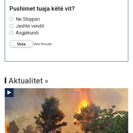
Pushimet tuaja këtë vit?
Në Shqipëri
Jashtë vendit
Asgjëkundi
Vote
View Results
Aktualitet »