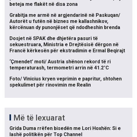
beteja me flakët në disa zona
Grabitja me armë në argjendarinë në Paskuqan/
Autorët u futën në biznes me kallashnikov,
kërcënuan dy punonjëset që ndodheshin brenda
Dosjet në SPAK dhe dhjetëra pasuri të
sekuestruara, Ministria e Drejtësisë dërgon në
Francë kërkesën për ekstradimin e Ermal Beqirajt
‘Çmendet’ moti/ Austria shënon rekord të ri
temperaturash, termometri arrin në 41.2°C
Foto/ Vinicius kryen veprimin e papritur, shtohen
spekulimet për rinovimin me Realin
Më të lexuarat
Grida Duma rrëfen bisedën me Lori Hoxhën: Si e
lashë politikën për Top Channel