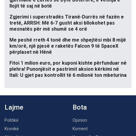
llojit të saj në botë
Zgjerimi i superstradës Tiranë-Durrës në fazën e
tretë, ARRSH: Më 6-7 gusht aksi bllokohet pas
mesnatës për më shumë se 4 orë
Me peshë rreth 4 tonë dhe me shpejtësi mbi 8 mijë
km/orë, një pjesë e raketës Falcon 9 të SpaceX
përplaset në Hënë
Fitoi 1 milion euro, por kuponi kishte përfunduar në
plehra! Punonjësit e pastrimit aksion kërkimi në
Itali: U gjet pas kontrollit të 6 milionë ton mbeturina
Lajme
Bota
Politikë
Opinion
Kronikë
Koment