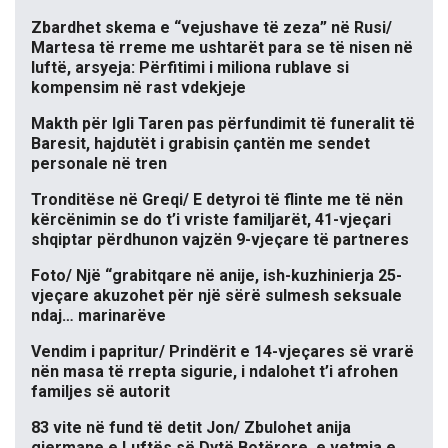
Zbardhet skema e “vejushave të zeza” në Rusi/
Martesa të rreme me ushtarët para se të nisen në
luftë, arsyeja: Përfitimi i miliona rublave si
kompensim në rast vdekjeje
Makth për Igli Taren pas përfundimit të funeralit të
Baresit, hajdutët i grabisin çantën me sendet
personale në tren
Tronditëse në Greqi/ E detyroi të flinte me të nën
kërcënimin se do t’i vriste familjarët, 41-vjeçari
shqiptar përdhunon vajzën 9-vjeçare të partneres
Foto/ Një “grabitqare në anije, ish-kuzhinierja 25-
vjeçare akuzohet për një sërë sulmesh seksuale
ndaj… marinarëve
Vendim i papritur/ Prindërit e 14-vjeçares së vrarë
nën masa të rrepta sigurie, i ndalohet t’i afrohen
familjes së autorit
83 vite në fund të detit Jon/ Zbulohet anija
gjermane e Luftës së Dytë Botërore, e vetmja e