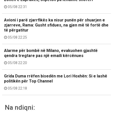
05/08 22:31
Avioni i parë zjarrfikës ka nisur punën për shuarjen e
zjarreve, Rama: Gusht sfidues, na gjen më të fortë dhe
të përgatitur
05/08 22:25
Alarme për bombë në Milano, evakuohen gjashtë
qendra tregtare pas një emaili kërcënues
05/08 22:20
Grida Duma rrëfen bisedën me Lori Hoxhën: Si e lashë
politikën për Top Channel
05/08 22:18
Na ndiqni: