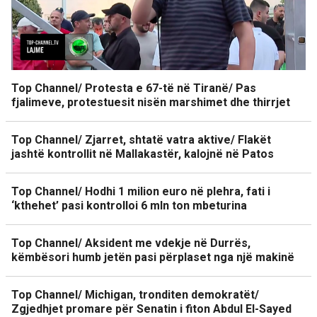
Top Channel/ Protesta e 67-të në Tiranë/ Pas
fjalimeve, protestuesit nisën marshimet dhe thirrjet
Top Channel/ Zjarret, shtatë vatra aktive/ Flakët
jashtë kontrollit në Mallakastër, kalojnë në Patos
Top Channel/ Hodhi 1 milion euro në plehra, fati i
‘kthehet’ pasi kontrolloi 6 mln ton mbeturina
Top Channel/ Aksident me vdekje në Durrës,
këmbësori humb jetën pasi përplaset nga një makinë
Top Channel/ Michigan, tronditen demokratët/
Zgjedhjet promare për Senatin i fiton Abdul El-Sayed