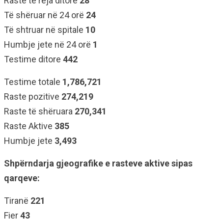
Raste të reja ditore
28
Të shëruar në 24 orë
24
Të shtruar në spitale
10
Humbje jete në 24 orë
1
Testime ditore
442
Testime totale
1,786,721
Raste pozitive
274,219
Raste të shëruara
270,341
Raste Aktive
385
Humbje jete
3,493
Shpërndarja gjeografike e rasteve aktive sipas
qarqeve:
Tiranë
221
Fier
43