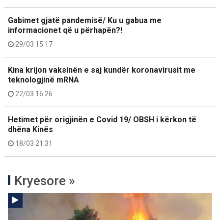
Gabimet gjatë pandemisë/ Ku u gabua me
informacionet që u përhapën?!
29/03 15:17
Kina krijon vaksinën e saj kundër koronavirusit me
teknologjinë mRNA
22/03 16:26
Hetimet për origjinën e Covid 19/ OBSH i kërkon të
dhëna Kinës
18/03 21:31
Kryesore »