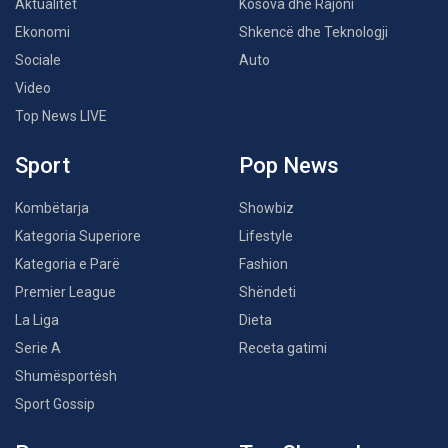
Aktualitet
Kosova dhe Rajoni
Ekonomi
Shkencë dhe Teknologji
Sociale
Auto
Video
Top News LIVE
Sport
Pop News
Kombëtarja
Showbiz
Kategoria Superiore
Lifestyle
Kategoria e Parë
Fashion
Premier League
Shëndeti
La Liga
Dieta
Serie A
Receta gatimi
Shumësportësh
Sport Gossip