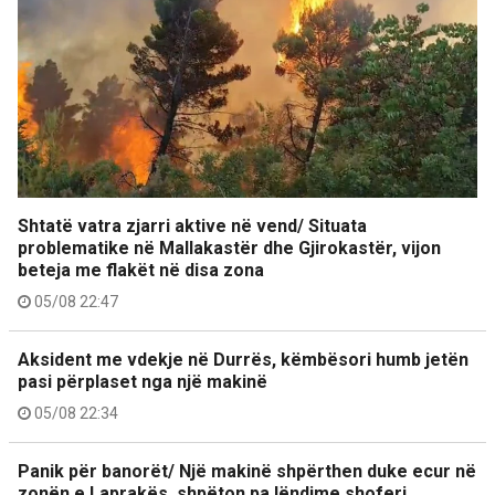
Shtatë vatra zjarri aktive në vend/ Situata
problematike në Mallakastër dhe Gjirokastër, vijon
beteja me flakët në disa zona
05/08 22:47
Aksident me vdekje në Durrës, këmbësori humb jetën
pasi përplaset nga një makinë
05/08 22:34
Panik për banorët/ Një makinë shpërthen duke ecur në
zonën e Laprakës, shpëton pa lëndime shoferi