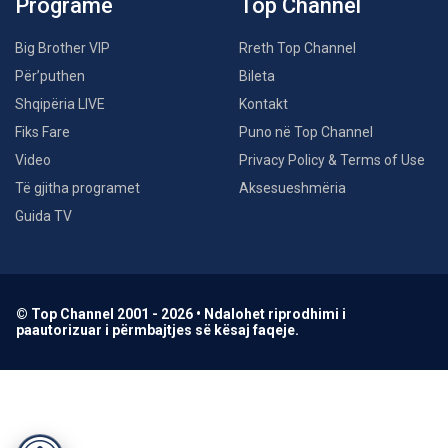
Programe
Top Channel
Big Brother VIP
Rreth Top Channel
Për’puthen
Bileta
Shqipëria LIVE
Kontakt
Fiks Fare
Puno në Top Channel
Video
Privacy Policy & Terms of Use
Të gjitha programet
Aksesueshmëria
Guida TV
© Top Channel 2001 - 2026 • Ndalohet riprodhimi i
paautorizuar i përmbajtjes së kësaj faqeje.