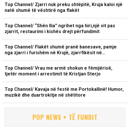
Top Channel/ Zjarri nuk preku shtëpitë, Kruja kaloi një
natë shumë të vështirë nga flakët
Top Channel/ “Shën Ilia” ngrihet nga hiri,një vit pas
zjarrit, restaurimi i kishës drejt përfundimit
Top Channel/ Flakët shumë pranë banesave, pamje
nga zjarri i furishëm në Krujë, zjarrfikësit në…
Top Channel/ Vrau me armë shokun e fëmijërisë,
tjetër moment i arrestimit të Kristjan Sterjo
Top Channel/ Kavaja në festë me Portokallinë! Humor,
muzikë dhe duartrokitje në shëtitore
POP NEWS • TË FUNDIT