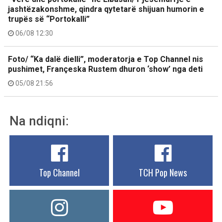
jashtëzakonshme, qindra qytetarë shijuan humorin e
trupës së “Portokalli”
06/08 12:30
Foto/ “Ka dalë dielli”, moderatorja e Top Channel nis
pushimet, Françeska Rustem dhuron ‘show’ nga deti
05/08 21:56
Na ndiqni:
Top Channel
TCH Pop News