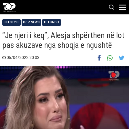
LIFESTYLE
POP NEWS
TË FUNDIT
“Je njeri i keq”, Alesja shpërthen në lot
pas akuzave nga shoqja e ngushtë
05/04/2022 20:03