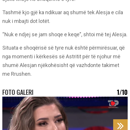
Tashmë kjo gjë ka ndikuar aq shumë tek Alesja e cila
nuk i mbajti dot lotët.
“Nuk e ndjej se jam shoqe e keqe”, shtoi më tej Alesja.
Situata e shoqërisë së tyre nuk është përmirësuar, që
nga momenti i kërkesës së Astritit për të njohur më
shumë Alesjan njëkohësisht që vazhdonte takimet
me Rrushen.
FOTO GALERI
1/10