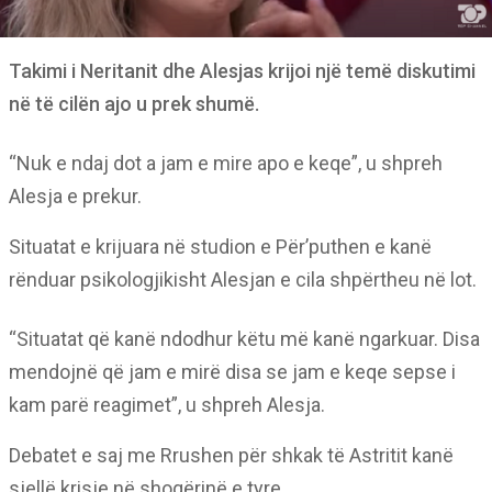
Takimi i Neritanit dhe Alesjas krijoi një temë diskutimi
në të cilën ajo u prek shumë.
“Nuk e ndaj dot a jam e mire apo e keqe”, u shpreh
Alesja e prekur.
Situatat e krijuara në studion e Për’puthen e kanë
rënduar psikologjikisht Alesjan e cila shpërtheu në lot.
“Situatat që kanë ndodhur këtu më kanë ngarkuar. Disa
mendojnë që jam e mirë disa se jam e keqe sepse i
kam parë reagimet”, u shpreh Alesja.
Debatet e saj me Rrushen për shkak të Astritit kanë
sjellë krisje në shoqërinë e tyre.