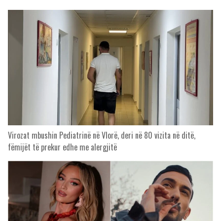
Virozat mbushin Pediatrinë në Vlorë, deri në 80 vizita në ditë,
fëmijët të prekur edhe me alergjitë