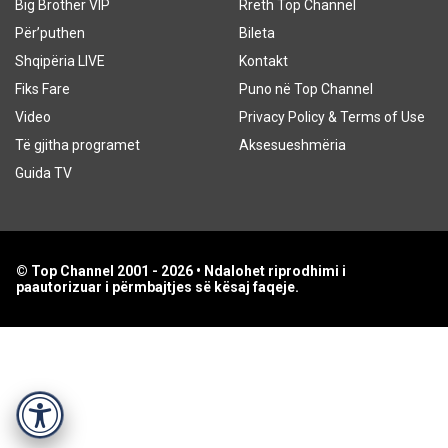
Big Brother VIP
Rreth Top Channel
Për’puthen
Bileta
Shqipëria LIVE
Kontakt
Fiks Fare
Puno në Top Channel
Video
Privacy Policy & Terms of Use
Të gjitha programet
Aksesueshmëria
Guida TV
© Top Channel 2001 - 2026 • Ndalohet riprodhimi i
paautorizuar i përmbajtjes së kësaj faqeje.
Accessibility