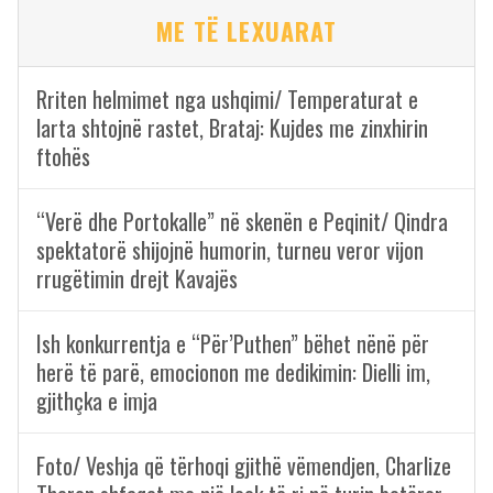
ME TË LEXUARAT
Rriten helmimet nga ushqimi/ Temperaturat e
larta shtojnë rastet, Brataj: Kujdes me zinxhirin
ftohës
“Verë dhe Portokalle” në skenën e Peqinit/ Qindra
spektatorë shijojnë humorin, turneu veror vijon
rrugëtimin drejt Kavajës
Ish konkurrentja e “Për’Puthen” bëhet nënë për
herë të parë, emocionon me dedikimin: Dielli im,
gjithçka e imja
Foto/ Veshja që tërhoqi gjithë vëmendjen, Charlize