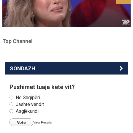
Top Channel
SONDAZH
Pushimet tuaja këtë vit?
Në Shqipëri
Jashtë vendit
Asgjëkundi
Vote
View Results