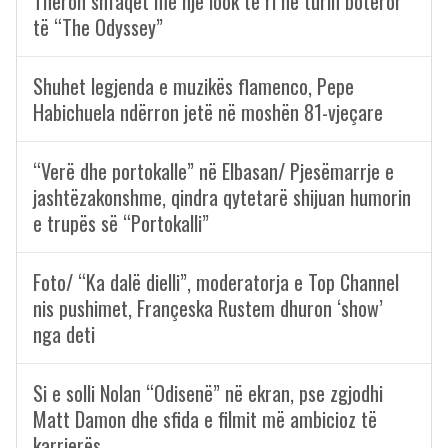
Theron shfaqet me një look të ri në turin botëror
të “The Odyssey”
Shuhet legjenda e muzikës flamenco, Pepe
Habichuela ndërron jetë në moshën 81-vjeçare
“Verë dhe portokalle” në Elbasan/ Pjesëmarrje e
jashtëzakonshme, qindra qytetarë shijuan humorin
e trupës së “Portokalli”
Foto/ “Ka dalë dielli”, moderatorja e Top Channel
nis pushimet, Françeska Rustem dhuron ‘show’
nga deti
Si e solli Nolan “Odisenë” në ekran, pse zgjodhi
Matt Damon dhe sfida e filmit më ambicioz të
karrierës