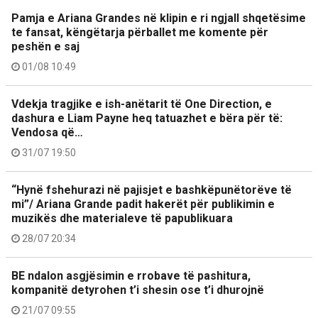
Pamja e Ariana Grandes në klipin e ri ngjall shqetësime
te fansat, këngëtarja përballet me komente për
peshën e saj
01/08 10:49
Vdekja tragjike e ish-anëtarit të One Direction, e
dashura e Liam Payne heq tatuazhet e bëra për të:
Vendosa që…
31/07 19:50
“Hynë fshehurazi në pajisjet e bashkëpunëtorëve të
mi”/ Ariana Grande padit hakerët për publikimin e
muzikës dhe materialeve të papublikuara
28/07 20:34
BE ndalon asgjësimin e rrobave të pashitura,
kompanitë detyrohen t’i shesin ose t’i dhurojnë
21/07 09:55