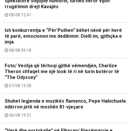
spektatorë shijojnë humorin, turneu veror vijon
rrugëtimin drejt Kavajës
08/08 12:41
Ish konkurrentja e “Për’Puthen” bëhet nënë për herë
të parë, emocionon me dedikimin: Dielli im, gjithçka e
imja
08/08 09:18
Foto/ Veshja që tërhoqi gjithë vëmendjen, Charlize
Theron shfaqet me një look të ri në turin botëror të
“The Odyssey”
07/08 13:58
Shuhet legjenda e muzikës flamenco, Pepe Habichuela
ndërron jetë në moshën 81-vjeçare
06/08 19:31
“Verë dhe portokalle” në Elbasan/ Pjesëmarrje e