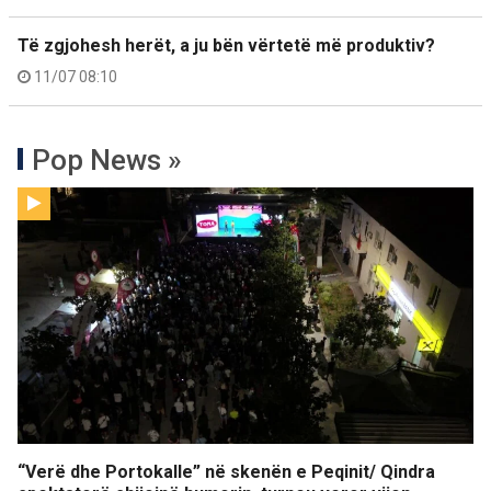
Të zgjohesh herët, a ju bën vërtetë më produktiv?
11/07 08:10
Pop News »
“Verë dhe Portokalle” në skenën e Peqinit/ Qindra