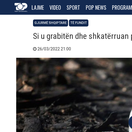
LAJME
VIDEO
SPORT
POP NEWS
PROGRAM
GJURMË SHQIPTARE
TË FUNDIT
Si u grabitën dhe shkatërruan 
26/03/2022 21:00