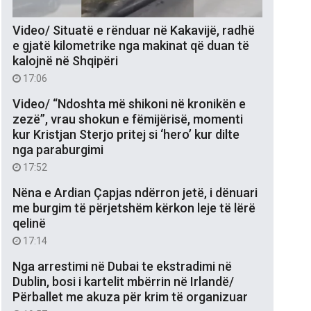
Video/ Situatë e rënduar në Kakavijë, radhë
e gjatë kilometrike nga makinat që duan të
kalojnë në Shqipëri
17:06
Video/ “Ndoshta më shikoni në kronikën e
zezë”, vrau shokun e fëmijërisë, momenti
kur Kristjan Sterjo pritej si ‘hero’ kur dilte
nga paraburgimi
17:52
Nëna e Ardian Çapjas ndërron jetë, i dënuari
me burgim të përjetshëm kërkon leje të lërë
qelinë
17:14
Nga arrestimi në Dubai te ekstradimi në
Dublin, bosi i kartelit mbërrin në Irlandë/
Përballet me akuza për krim të organizuar