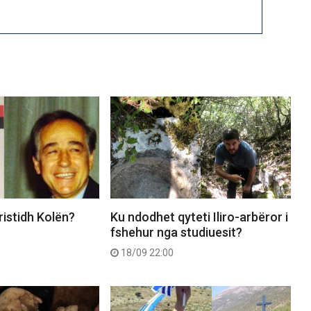
istidh Kolën?
Ku ndodhet qyteti Iliro-arbëror i
fshehur nga studiuesit?
18/09 22:00