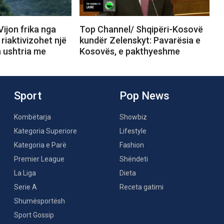
ijon frika nga
Top Channel/ Shqipëri-Kosovë
, riaktivizohet një
kundër Zelenskyt: Pavarësia e
n ushtria me
Kosovës, e pakthyeshme
Sport
Pop News
Kombëtarja
Showbiz
Kategoria Superiore
Lifestyle
Kategoria e Parë
Fashion
Premier League
Shëndeti
La Liga
Dieta
Serie A
Receta gatimi
Shumësportësh
Sport Gossip