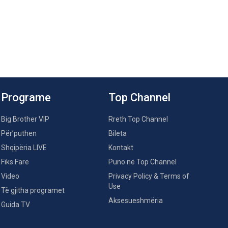
Programe
Top Channel
Big Brother VIP
Rreth Top Channel
Për’puthen
Bileta
Shqipëria LIVE
Kontakt
Fiks Fare
Puno në Top Channel
Video
Privacy Policy & Terms of
Use
Të gjitha programet
Aksesueshmëria
Guida TV