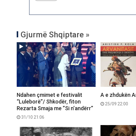
Gjurmë Shqiptare »
Ndahen çmimet e festivalit
A e zhdukën Ar
“Luleborë”/ Shkodër, fiton
25/09 22:00
Rezarta Smaja me ”Si n’andërr”
31/10 21:06