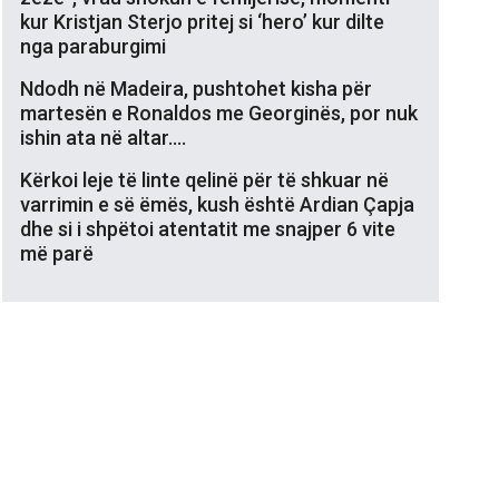
kur Kristjan Sterjo pritej si ‘hero’ kur dilte
nga paraburgimi
Ndodh në Madeira, pushtohet kisha për
martesën e Ronaldos me Georginës, por nuk
ishin ata në altar….
Kërkoi leje të linte qelinë për të shkuar në
varrimin e së ëmës, kush është Ardian Çapja
dhe si i shpëtoi atentatit me snajper 6 vite
më parë