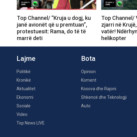
Top Channel/ “Kruja u dogj, ku
Top Channel/ V
janë avionët që u premtuan”,
zjarri në Krujë
protestuesit: Rama, do të të
vatër! Ndërhy
marrë deti
helikopter
Lajme
Bota
Politikë
Opinion
Kronikë
Koment
Aktualitet
Kosova dhe Rajoni
Ekonomi
Shkencë dhe Teknologji
Sociale
Auto
Video
Top News LIVE