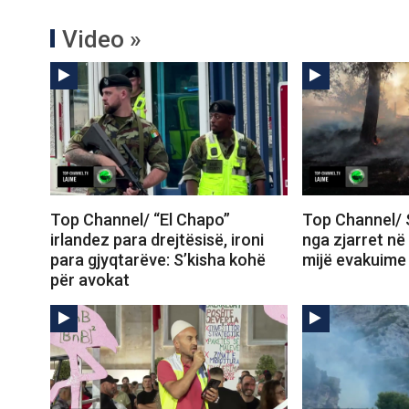
Video »
Top Channel/ “El Chapo”
Top Channel/ 
irlandez para drejtësisë, ironi
nga zjarret në
para gjyqtarëve: S’kisha kohë
mijë evakuime
për avokat