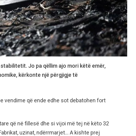
 stabilitetit. Jo pa qëllim ajo mori këtë emër,
nomike, kërkonte një përgjigje të
, me vendime që ende edhe sot debatohen fort
e që në fillesë dhe si vijoi më tej në këto 32
abrikat, uzinat, ndërrmarjet… A kishte prej