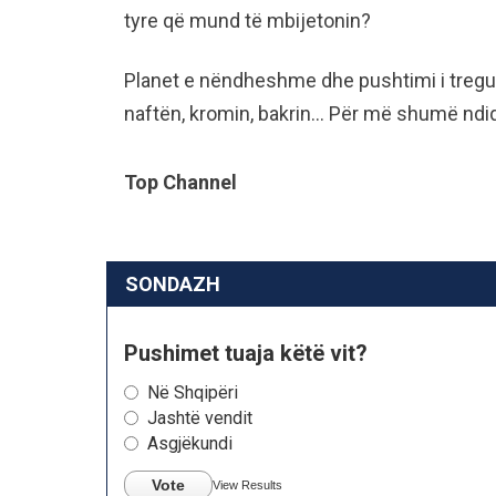
tyre që mund të mbijetonin?
Planet e nëndheshme dhe pushtimi i tregu
naftën, kromin, bakrin… Për më shumë ndi
Top Channel
SONDAZH
Pushimet tuaja këtë vit?
Në Shqipëri
Jashtë vendit
Asgjëkundi
Vote
View Results