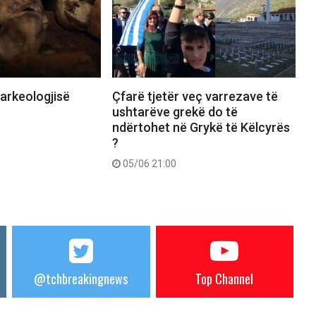
Çfarë tjetër veç varrezave të
 arkeologjisë
ushtarëve grekë do të
ndërtohet në Grykë të Këlcyrës
?
05/06 21:00
@tchbreakingnews
Top Channel