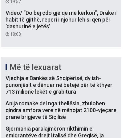
19:57
Video/ “Do bëj çdo gjë që më kërkon”, Drake i
habit të gjithë, reperi i njohur leh si qen për
‘dashurinë e jetës’
18:03
Më të lexuarat
Vjedhja e Bankës së Shqipërisë, dy ish-
punonjësit e dënuar në betejë për të kthyer
713 milionë lekët e grabitura
Anija romake del nga thellësia, zbulohen
qindra amfora vere në rrënojat 2100-vjeçare
pranë brigjeve të Siçilisë
Gjermania paralajmëron rikthimin e
emigrantëve drejt Italisë dhe Greqisë, ja