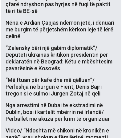
çfarë ndryshon pas hyrjes në fuqi të paktit
të ri të BE-së
Nëna e Ardian Çapjas ndërron jetë, i dënuari
me burgim të përjetshëm kërkon leje të lërë
qelinë
“Zelensky bëri një gabim diplomatik”/
Deputeti ukrainas kritikon presidentin për
deklaratën në Beograd: Këtu e mbështesim
pavarësinë e Kosovës
“Më ftuan për kafe dhe më qëlluan”/
Përleshja në burgun e Fierit, Denis Bajri
tregon si e sulmoi Jurgen Zotaj në qeli
Nga arrestimi në Dubai te ekstradimi në
Dublin, bosi i kartelit mbërrin në Irlandë/
Përballet me akuza për krim të organizuar
Video/ “Ndoshta më shikoni në kronikën e
zezë”, vrau shokun e fëmijërisë, momenti