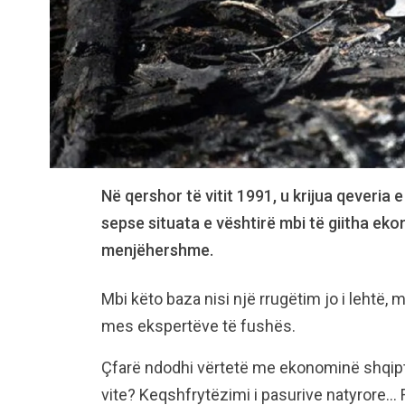
Në qershor të vitit 1991, u krijua qeveria e
sepse situata e vështirë mbi të giitha eko
menjëhershme.
Mbi këto baza nisi një rrugëtim jo i lehtë
mes ekspertëve të fushës.
Çfarë ndodhi vërtetë me ekonominë shqiptar
vite? Keqshfrytëzimi i pasurive natyrore… F