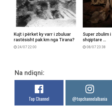
Kujt i përket ky varr i zbuluar
Super zbulim i
rastësisht pak km nga Tirana?
shqiptare …
24/07 22:00
08/07 23:38
Na ndiqni:
Top Channel
@topchannelalbania