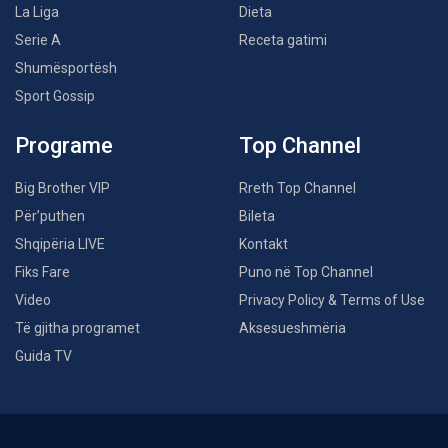
La Liga
Dieta
Serie A
Receta gatimi
Shumësportësh
Sport Gossip
Programe
Top Channel
Big Brother VIP
Rreth Top Channel
Për’puthen
Bileta
Shqipëria LIVE
Kontakt
Fiks Fare
Puno në Top Channel
Video
Privacy Policy & Terms of Use
Të gjitha programet
Aksesueshmëria
Guida TV