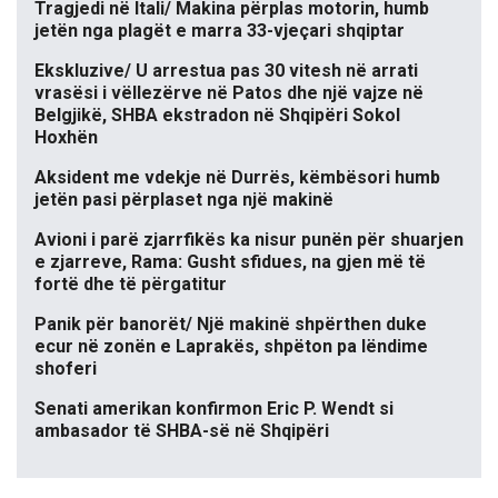
Tragjedi në Itali/ Makina përplas motorin, humb
jetën nga plagët e marra 33-vjeçari shqiptar
Ekskluzive/ U arrestua pas 30 vitesh në arrati
vrasësi i vëllezërve në Patos dhe një vajze në
Belgjikë, SHBA ekstradon në Shqipëri Sokol
Hoxhën
Aksident me vdekje në Durrës, këmbësori humb
jetën pasi përplaset nga një makinë
Avioni i parë zjarrfikës ka nisur punën për shuarjen
e zjarreve, Rama: Gusht sfidues, na gjen më të
fortë dhe të përgatitur
Panik për banorët/ Një makinë shpërthen duke
ecur në zonën e Laprakës, shpëton pa lëndime
shoferi
Senati amerikan konfirmon Eric P. Wendt si
ambasador të SHBA-së në Shqipëri