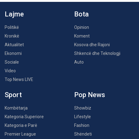
Lajme
Bota
Politikë
Opinion
Kronikë
Koment
Aktualitet
Kosova dhe Rajoni
Ekonomi
Shkencë dhe Teknologji
Sociale
Auto
Video
Top News LIVE
Sport
Pop News
Kombëtarja
Showbiz
Kategoria Superiore
Lifestyle
Kategoria e Parë
Fashion
Premier League
Shëndeti