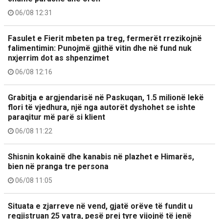
06/08 12:31
Fasulet e Fierit mbeten pa treg, fermerët rrezikojnë
falimentimin: Punojmë gjithë vitin dhe në fund nuk
nxjerrim dot as shpenzimet
06/08 12:16
Grabitja e argjendarisë në Paskuqan, 1.5 milionë lekë
flori të vjedhura, një nga autorët dyshohet se ishte
paraqitur më parë si klient
06/08 11:22
Shisnin kokainë dhe kanabis në plazhet e Himarës,
bien në pranga tre persona
06/08 11:05
Situata e zjarreve në vend, gjatë orëve të fundit u
regjistruan 25 vatra, pesë prej tyre vijojnë të jenë