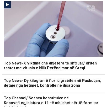
Top News- 6 viktima dhe dhjetëra të shtruar/ Rriten
rastet me virusin e Nilit Perëndimor në Greqi
Top News- Dy kilogramë flori u grabitën në Paskuqan,
detaje nga hetimet, kontrolle në disa zona
Top Channel/ Seanca konstituive në
Kosovë!Legjislatura e 11-të mblidhet për të formuar