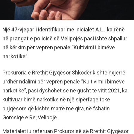
Një 47-vjeçar i identifikuar me inicialet A.L., ka rënë
në prangat e policisë së Velipojës pasi ishte shpallur
në kërkim për veprën penale “Kultivimi i bimëve
narkotike”.
Prokuroria e Rrethit Gjyqësor Shkodër kishte nxjerrë
urdhër ndalimi për veprën penale “Kultivimi i bimëve
narkotike”, pasi dyshohet se në gusht të vitit 2021, ka
kultivuar bimë narkotike në një sipërfaqe toke
bujqësore që kishte marrë me qira, në fshatin
Gomsiqe e Re, Velipojë.
Materialet iu referuan Prokurorisë së Rrethit Gjyqësor