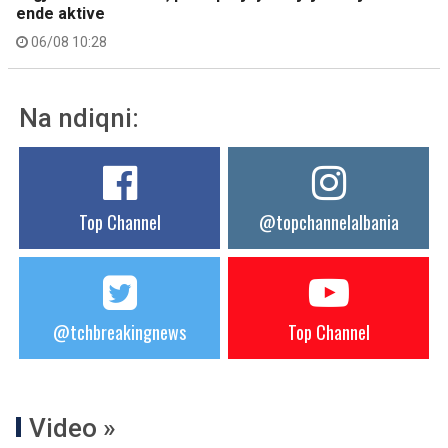
ende aktive
06/08 10:28
Na ndiqni:
Top Channel
@topchannelalbania
@tchbreakingnews
Top Channel
Video »