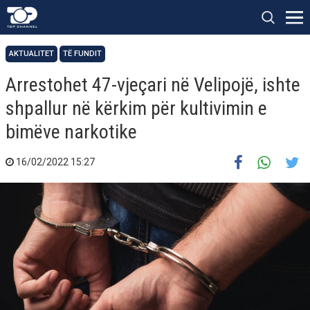
AKTUALITET
TË FUNDIT
Arrestohet 47-vjeçari në Velipojë, ishte
shpallur në kërkim për kultivimin e
bimëve narkotike
16/02/2022 15:27