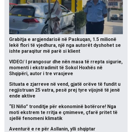
Grabitja e argjendarisë në Paskuqan, 1.5 milionë
lekë flori të vjedhura, një nga autorët dyshohet se
ishte paraqitur më parë si klient
VIDEO/ I prangosur dhe nën masa të rrepta sigurie,
momenti i ekstradimit të Sokol Hoxhës në
Shqipëri, autor i tre vrasjeve
Situata e zjarreve në vend, gjatë orëve të fundit u
regjistruan 25 vatra, pesë prej tyre vijojnë të jenë
ende aktive
“El Niño” tronditje për ekonominë botërore! Nga
moti ekstrem te rritja e çmimeve, çfarë pritet të
sjellë fenomeni klimatik
Aventurë e re për Asllanin, ylli shqiptar