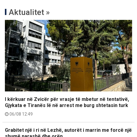
Aktualitet »
I kërkuar në Zvicër për vrasje të mbetur në tentativë,
Gjykata e Tiranës lë në arrest me burg shtetasin turk
06/08 12:49
Grabitet një i ri në Lezhë, autorët i marrin me forcë një
shumë parashë dhe orën