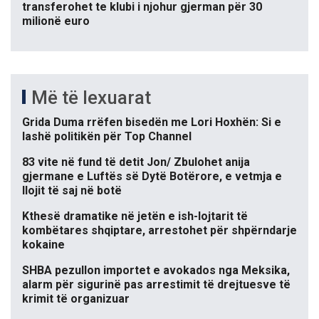
transferohet te klubi i njohur gjerman për 30
milionë euro
Më të lexuarat
Grida Duma rrëfen bisedën me Lori Hoxhën: Si e
lashë politikën për Top Channel
83 vite në fund të detit Jon/ Zbulohet anija
gjermane e Luftës së Dytë Botërore, e vetmja e
llojit të saj në botë
Kthesë dramatike në jetën e ish-lojtarit të
kombëtares shqiptare, arrestohet për shpërndarje
kokaine
SHBA pezullon importet e avokados nga Meksika,
alarm për sigurinë pas arrestimit të drejtuesve të
krimit të organizuar