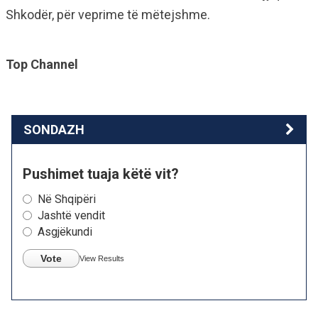
Shkodër, për veprime të mëtejshme.
Top Channel
SONDAZH
Pushimet tuaja këtë vit?
Në Shqipëri
Jashtë vendit
Asgjëkundi
Vote
View Results