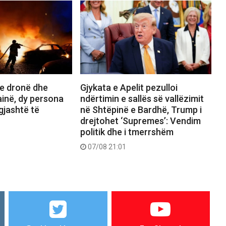
e dronë dhe
Gjykata e Apelit pezulloi
inë, dy persona
ndërtimin e sallës së vallëzimit
gjashtë të
në Shtëpinë e Bardhë, Trump i
drejtohet ‘Supremes’: Vendim
politik dhe i tmerrshëm
07/08 21:01