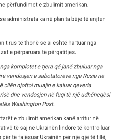
 me përfundimet e zbulimit amerikan.
e administrata ka në plan ta bëjë të enjten
anit rus të thonë se ai është hartuar nga
zat e përparuara të përgatitjes.
e nga komplotet e tjera që janë zbuluar nga
irë vendosjen e sabotatorëve nga Rusia në
ë cilën njoftoi muajin e kaluar qeveria
erisë dhe vendosjen në fuqi të një udhëheqësi
azetës Washington Post.
tarët e zbulimit amerikan kanë arritur në
tivë të saj në Ukrainën lindore të kontrolluar
për të fajësuar Ukrainën për një gjë të tillë,