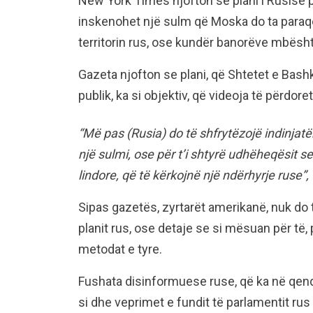
New York Times njofton se plani i Rusisë p
inskenohet një sulm që Moska do ta paraqes
territorin rus, ose kundër banorëve mbësht
Gazeta njofton se plani, që Shtetet e Bas
publik, ka si objektiv, që videoja të përdor
“Më pas (Rusia) do të shfrytëzojë indinjatë
një sulmi, ose për t’i shtyrë udhëheqësit s
lindore, që të kërkojnë një ndërhyrje ruse”
Sipas gazetës, zyrtarët amerikanë, nuk do t
planit rus, ose detaje se si mësuan për t
metodat e tyre.
Fushata disinformuese ruse, që ka në qend
si dhe veprimet e fundit të parlamentit rus