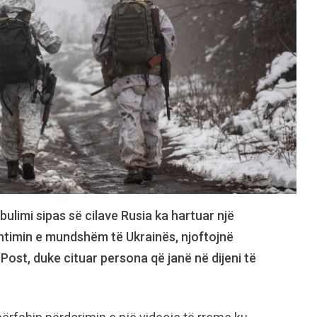
limi sipas së cilave Rusia ka hartuar një
ushtimin e mundshëm të Ukrainës, njoftojnë
st, duke cituar persona që janë në dijeni të