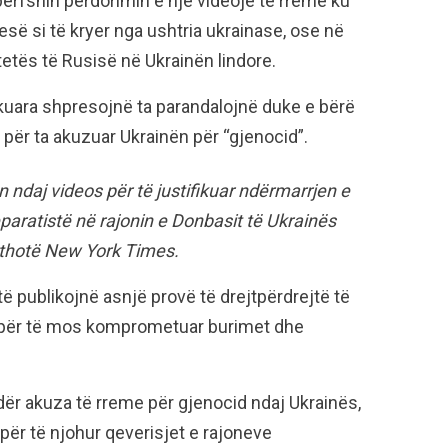
ërfshin përdorimin e një videoje të rreme ku
ë si të kryer nga ushtria ukrainase, ose në
etës të Rusisë në Ukrainën lindore.
hkuara shpresojnë ta parandalojnë duke e bërë
et për ta akuzuar Ukrainën për “gjenocid”.
n ndaj videos për të justifikuar ndërmarrjen e
eparatistë në rajonin e Donbasit të Ukrainës
, thotë New York Times.
ë publikojnë asnjë provë të drejtpërdrejtë të
ë, për të mos komprometuar burimet dhe
ër akuza të rreme për gjenocid ndaj Ukrainës,
 për të njohur qeverisjet e rajoneve