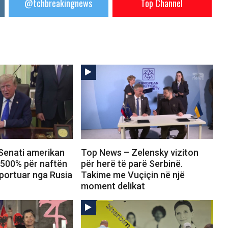
@tchbreakingnews
Top Channel
Senati amerikan
Top News – Zelensky viziton
 500% për naftën
për herë të parë Serbinë.
portuar nga Rusia
Takime me Vuçiçin në një
moment delikat