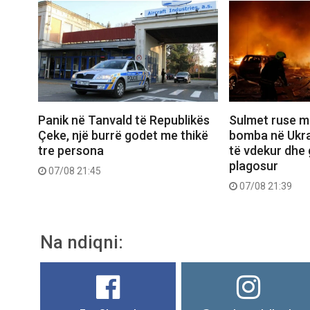
Panik në Tanvald të Republikës
Sulmet ruse m
Çeke, një burrë godet me thikë
bomba në Ukra
tre persona
të vdekur dhe 
plagosur
07/08 21:45
07/08 21:39
Na ndiqni: