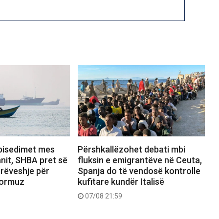
bisedimet mes
Përshkallëzohet debati mbi
nit, SHBA pret së
fluksin e emigrantëve në Ceuta,
rrëveshje për
Spanja do të vendosë kontrolle
Hormuz
kufitare kundër Italisë
07/08 21:59