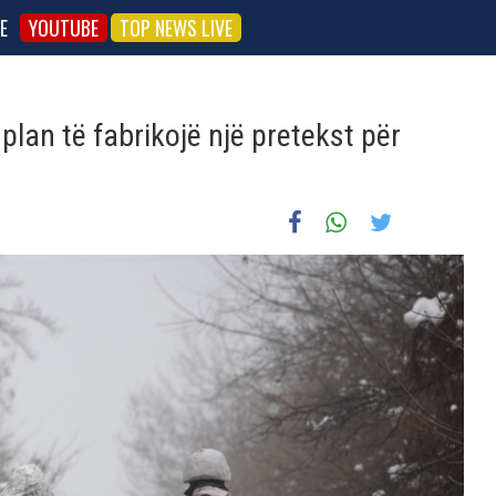
E
YOUTUBE
TOP NEWS LIVE
plan të fabrikojë një pretekst për