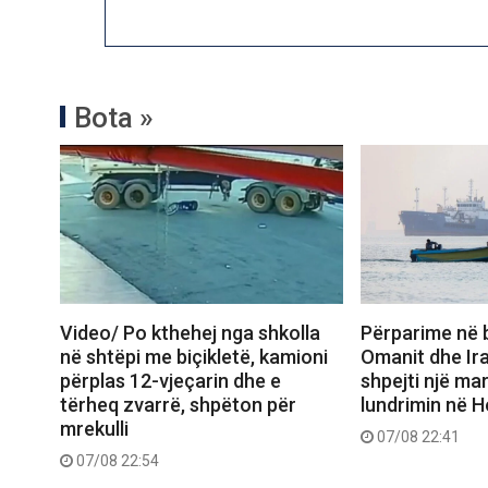
Bota »
Video/ Po kthehej nga shkolla
Përparime në 
në shtëpi me biçikletë, kamioni
Omanit dhe Ira
përplas 12-vjeçarin dhe e
shpejti një ma
tërheq zvarrë, shpëton për
lundrimin në 
mrekulli
07/08 22:41
07/08 22:54