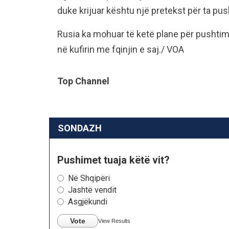
duke krijuar kështu një pretekst për ta pus
Rusia ka mohuar të ketë plane për pushtimi
në kufirin me fqinjin e saj./ VOA
Top Channel
SONDAZH
Pushimet tuaja këtë vit?
Në Shqipëri
Jashtë vendit
Asgjëkundi
Vote
View Results