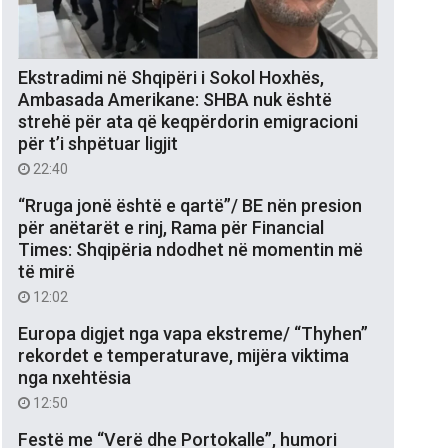
Ekstradimi në Shqipëri i Sokol Hoxhës,
Ambasada Amerikane: SHBA nuk është
strehë për ata që keqpërdorin emigracioni
për t’i shpëtuar ligjit
22:40
“Rruga jonë është e qartë”/ BE nën presion
për anëtarët e rinj, Rama për Financial
Times: Shqipëria ndodhet në momentin më
të mirë
12:02
Europa digjet nga vapa ekstreme/ “Thyhen”
rekordet e temperaturave, mijëra viktima
nga nxehtësia
12:50
Festë me “Verë dhe Portokalle”, humori