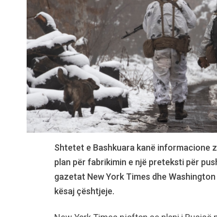
Shtetet e Bashkuara kanë informacione zbu
plan për fabrikimin e një preteksti për p
gazetat New York Times dhe Washington Po
kësaj çështjeje.