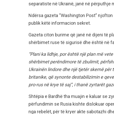
separatiste në Ukrainë, janë në përputhje
Ndërsa gazeta “Washington Post” njofton s
publik këtë informacion sekret.
Gazeta citon burime që janë në dijeni të pl
shërbimet ruse të sigurisë dhe është në fa
“Plani ka lidhje, por është një plan më vet
shërbimet perëndimore të zbulimit, përfsh
Ukrainën lindore dhe një tjetër skemë për t
britanike, që synonte destabilizimin e qev
pro-rus në krye të saj”, i thanë zyrtarët g
Shtëpia e Bardhë tha muajin e kaluar se zyr
përfundimin se Rusia kishte dislokuar opera
nga rebelët, për të kryer akte sabotazhi dhe 