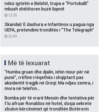
ndez qytetin e Belshit, trupa e “Portokalli”
mbush shëtitoren buzë liqenit
12:35
Skandal/ E dashura e Infantinos u pagua nga
UEFA, pretendimi tronditës i “The Telegraph”
22:49
Më të lexuarat
“Humba gruan dhe djalin, ishin nisur për në
punë”, rrëfimi rrëqethës i shqiptarit pas
aksidentit tragjik në Greqi: Ma ndjeu zemra, i
mora në telefon…
Bomba për të vrarë Messin dhe tentativa për
t’iu afruar Ronaldos në hotel, dosja sekrete
zbulon kërcënimet që tronditën Botërorin