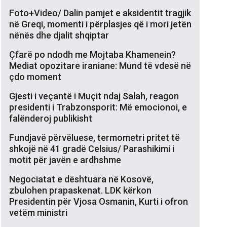
Foto+Video/ Dalin pamjet e aksidentit tragjik
në Greqi, momenti i përplasjes që i mori jetën
nënës dhe djalit shqiptar
Çfarë po ndodh me Mojtaba Khamenein?
Mediat opozitare iraniane: Mund të vdesë në
çdo moment
Gjesti i veçantë i Muçit ndaj Salah, reagon
presidenti i Trabzonsporit: Më emocionoi, e
falënderoj publikisht
Fundjavë përvëluese, termometri pritet të
shkojë në 41 gradë Celsius/ Parashikimi i
motit për javën e ardhshme
Negociatat e dështuara në Kosovë,
zbulohen prapaskenat. LDK kërkon
Presidentin për Vjosa Osmanin, Kurti i ofron
vetëm ministri