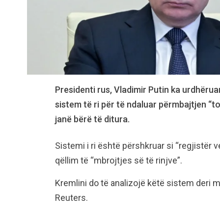
Presidenti rus, Vladimir Putin ka urdhëruar
sistem të ri për të ndaluar përmbajtjen “t
janë bërë të ditura.
Sistemi i ri është përshkruar si “regjistër 
qëllim të “mbrojtjes së të rinjve”.
Kremlini do të analizojë këtë sistem deri 
Reuters.