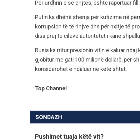
Për urdhrin e së enjtes, është raportuar fi
Putin ka dhënë shenja për kufizime në përm
korrupsion të të rinjve dhe për nxitje të p
disa prej të cilëve autoritetet i kanë shpall
Rusia ka rritur presionin vitin e kaluar nd
gjobitur me gati 100 milionë dollarë, për s
konsiderohet e ndaluar në këtë shtet.
Top Channel
SONDAZH
Pushimet tuaja këtë vit?