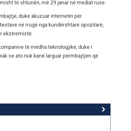
llimisht të shtunën, më 29 janar në mediat ruse.
bajtje, duke akuzuar internetin për
rotestave në rrugë nga kundërshtarë opozitarë,
ur ekstremistë.
aj kompanive të mëdha teknologjike, duke i
hkak se ato nuk kanë larguar përmbajtjen që