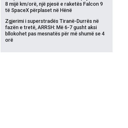
8 mijë km/orë, një pjesë e raketës Falcon 9
të SpaceX përplaset në Hënë
Zgjerimi i superstradës Tiranë-Durrës në
fazën e tretë, ARRSH: Më 6-7 gusht aksi
bllokohet pas mesnatës për më shumë se 4
orë