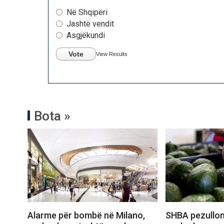
Në Shqipëri
Jashtë vendit
Asgjëkundi
Vote
View Results
Bota »
Alarme për bombë në Milano,
SHBA pezullon