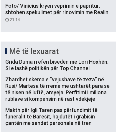
Foto/ Vinicius kryen veprimin e papritur,
shtohen spekulimet për rinovimin me Realin
21:14
Më të lexuarat
Grida Duma rrëfen bisedën me Lori Hoxhën:
Si e lashë politikën për Top Channel
Zbardhet skema e “vejushave të zeza” në
Rusi/ Martesa të rreme me ushtarët para se
të nisen në luftë, arsyeja: Përfitimi i miliona
rublave si kompensim në rast vdekjeje
Makth për Igli Taren pas përfundimit të
funeralit të Baresit, hajdutët i grabisin
çantën me sendet personale në tren