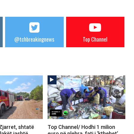
@tchbreakingnews
Top Channel
jarret, shtatë
Top Channel/ Hodhi 1 milion
Flakët jashtë
euro në plehra, fati i ‘kthehet’