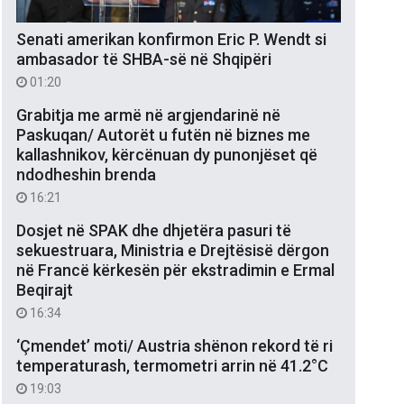
Senati amerikan konfirmon Eric P. Wendt si
ambasador të SHBA-së në Shqipëri
01:20
Grabitja me armë në argjendarinë në
Paskuqan/ Autorët u futën në biznes me
kallashnikov, kërcënuan dy punonjëset që
ndodheshin brenda
16:21
Dosjet në SPAK dhe dhjetëra pasuri të
sekuestruara, Ministria e Drejtësisë dërgon
në Francë kërkesën për ekstradimin e Ermal
Beqirajt
16:34
‘Çmendet’ moti/ Austria shënon rekord të ri
temperaturash, termometri arrin në 41.2°C
19:03