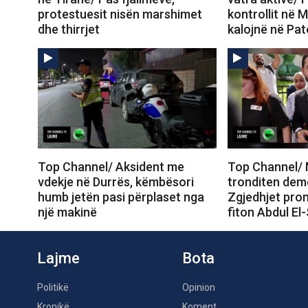
protestuesit nisën marshimet
kontrollit në M
dhe thirrjet
kalojnë në Pa
Top Channel/ Aksident me
Top Channel/ 
vdekje në Durrës, këmbësori
tronditen dem
humb jetën pasi përplaset nga
Zgjedhjet prom
një makinë
fiton Abdul El
Lajme
Bota
Politikë
Opinion
Kronikë
Koment