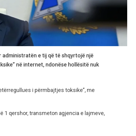
 administratën e tij që të shqyrtojë një
oksike” në internet, ndonëse hollësitë nuk
vetërregullues i përmbajtjes toksike”, me
më 1 qershor, transmeton agjencia e lajmeve,