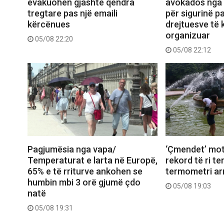
evakuohen gjashtë qendra
avokados nga 
tregtare pas një emaili
për sigurinë pa
kërcënues
drejtuesve të k
organizuar
05/08 22:20
05/08 22:12
Pagjumësia nga vapa/
‘Çmendet’ mot
Temperaturat e larta në Europë,
rekord të ri t
65% e të rriturve ankohen se
termometri arr
humbin mbi 3 orë gjumë çdo
05/08 19:03
natë
05/08 19:31