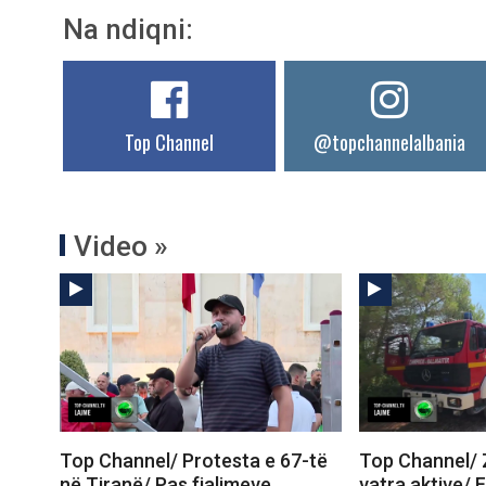
Na ndiqni:
Top Channel
@topchannelalbania
Video »
Top Channel/ Protesta e 67-të
Top Channel/ Z
në Tiranë/ Pas fjalimeve,
vatra aktive/ 