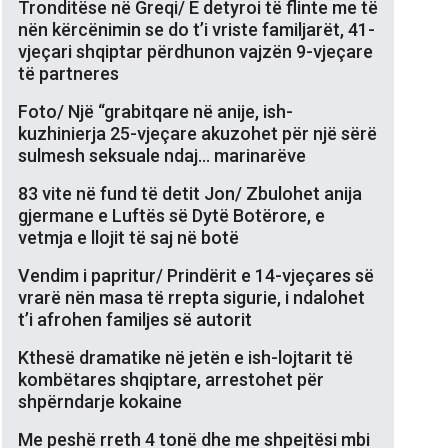
Tronditëse në Greqi/ E detyroi të flinte me të
nën kërcënimin se do t’i vriste familjarët, 41-
vjeçari shqiptar përdhunon vajzën 9-vjeçare
të partneres
Foto/ Një “grabitqare në anije, ish-
kuzhinierja 25-vjeçare akuzohet për një sërë
sulmesh seksuale ndaj… marinarëve
83 vite në fund të detit Jon/ Zbulohet anija
gjermane e Luftës së Dytë Botërore, e
vetmja e llojit të saj në botë
Vendim i papritur/ Prindërit e 14-vjeçares së
vrarë nën masa të rrepta sigurie, i ndalohet
t’i afrohen familjes së autorit
Kthesë dramatike në jetën e ish-lojtarit të
kombëtares shqiptare, arrestohet për
shpërndarje kokaine
Me peshë rreth 4 tonë dhe me shpejtësi mbi