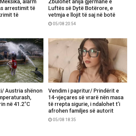
Meksika, alarm
Zbulohet anija gjermane e
s arrestimit të
Luftës së Dytë Botërore, e
rimit të
vetmja e llojit të saj në botë
05/08 20:54
i/ Austria shënon
Vendim i papritur/ Prindërit e
emperaturash,
14-vjeçares së vrarë nën masa
in në 41.2°C
të rrepta sigurie, i ndalohet t’i
afrohen familjes së autorit
05/08 18:35