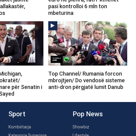
allakastër,
pasi kontrolloi 6 mln ton
tos
mbeturina
Michigan,
Top Channel/ Rumania forcon
okratët/
mbrojtjen/ Do vendosë sisteme
are për Senatin i
anti-dron përgjatë lumit Danub
-Sayed
Sport
Pop News
Kombëtarja
Showbiz
Kategoria Superiore
Lifestyle