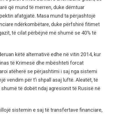
ciarë që mund të merren, duke dëmtuar
ektin afatgjatë. Masa mund ta përjashtojë
ciare ndërkombëtare, duke përfshirë fitimet
azit, të cilat përbëjnë më shumë se 40% të
deruan këtë alternativë edhe në vitin 2014, kur
ainas të Krimesë dhe mbështeti forcat
aroi atëherë se përjashtimi i saj nga sistemi
ë vendim për t’i shpall asaj luftë. Aleatët, të
im shumë të dobët ndaj agresionit të Rusisë në
lojë sistemin e saj të transfertave financiare,