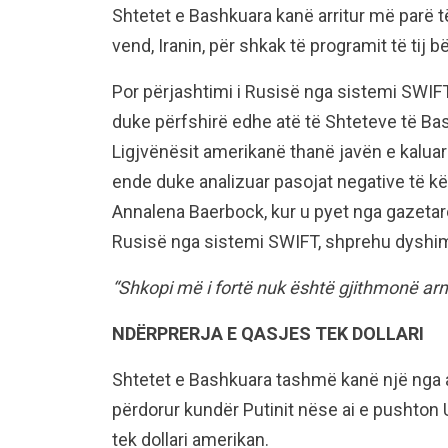
Shtetet e Bashkuara kanë arritur më parë t
vend, Iranin, për shkak të programit të tij 
Por përjashtimi i Rusisë nga sistemi SWIF
duke përfshirë edhe atë të Shteteve të Bas
Ligjvënësit amerikanë thanë javën e kaluar
ende duke analizuar pasojat negative të kë
Annalena Baerbock, kur u pyet nga gazetar
Rusisë nga sistemi SWIFT, shprehu dyshime
“Shkopi më i fortë nuk është gjithmonë arm
NDËRPRERJA E QASJES TEK DOLLARI
Shtetet e Bashkuara tashmë kanë një nga 
përdorur kundër Putinit nëse ai e pushton U
tek dollari amerikan.