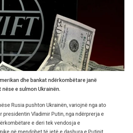
i amerikan dhe bankat ndërkombëtare janë
t nëse e sulmon Ukrainën.
ëse Rusia pushton Ukrainën, variojnë nga ato
r presidentin Vladimir Putin, nga ndërprerja e
dërkombëtare e deri tek vendosja e
ike që mendohet të jetë e dashura e Putinit.