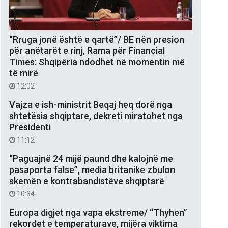
“Rruga jonë është e qartë”/ BE nën presion
për anëtarët e rinj, Rama për Financial
Times: Shqipëria ndodhet në momentin më
të mirë
12:02
Vajza e ish-ministrit Beqaj heq dorë nga
shtetësia shqiptare, dekreti miratohet nga
Presidenti
11:12
“Paguajnë 24 mijë paund dhe kalojnë me
pasaporta false”, media britanike zbulon
skemën e kontrabandistëve shqiptarë
10:34
Europa digjet nga vapa ekstreme/ “Thyhen”
rekordet e temperaturave, mijëra viktima