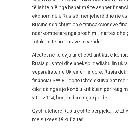
të ishte një nga hapat më të ashpër finan
ekonominë e Rusisë menjëherë dhe në asp
Rusinë nga shumica e transaksioneve finan
ndërkombëtare nga prodhimi i naftës dhe g
totalit të të ardhurave të vendit.
Aleatët në të dyja anët e Atlantikut e konsi
Rusia pushtoi dhe aneksoi gadishullin ukr
separatiste në Ukrainën lindore. Rusia dekl
financiar SWIFT do të ishte ekuivalent me nj
cilët që nga ajo kohë u kritikuan për reag
vitin 2014, hoqën dorë nga kjo ide.
Qysh atëherë Rusia është përpjekur të zhvil
me sukses të kufizuar.