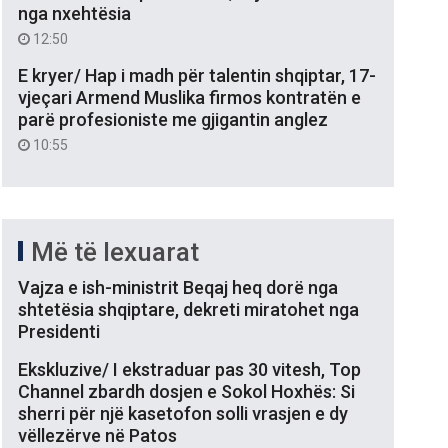
nga nxehtësia
12:50
E kryer/ Hap i madh për talentin shqiptar, 17-
vjeçari Armend Muslika firmos kontratën e
parë profesioniste me gjigantin anglez
10:55
Më të lexuarat
Vajza e ish-ministrit Beqaj heq dorë nga
shtetësia shqiptare, dekreti miratohet nga
Presidenti
Ekskluzive/ I ekstraduar pas 30 vitesh, Top
Channel zbardh dosjen e Sokol Hoxhës: Si
sherri për një kasetofon solli vrasjen e dy
vëllezërve në Patos