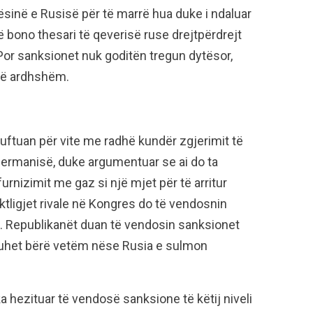
tësinë e Rusisë për të marrë hua duke i ndaluar
ë bono thesari të qeverisë ruse drejtpërdrejt
. Por sanksionet nuk goditën tregun dytësor,
të ardhshëm.
ftuan për vite me radhë kundër zgjerimit të
Gjermanisë, duke argumentuar se ai do ta
urnizimit me gaz si një mjet për të arritur
ktligjet rivale në Kongres do të vendosnin
t. Republikanët duan të vendosin sanksionet
duhet bërë vetëm nëse Rusia e sulmon
a hezituar të vendosë sanksione të këtij niveli