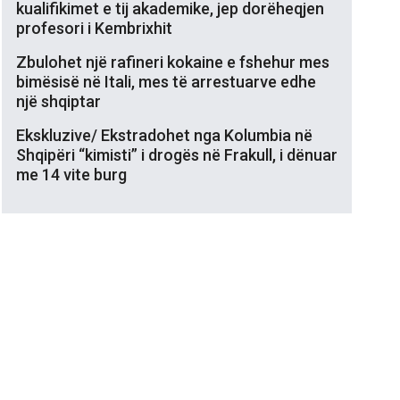
kualifikimet e tij akademike, jep dorëheqjen
profesori i Kembrixhit
Zbulohet një rafineri kokaine e fshehur mes
bimësisë në Itali, mes të arrestuarve edhe
një shqiptar
Ekskluzive/ Ekstradohet nga Kolumbia në
Shqipëri “kimisti” i drogës në Frakull, i dënuar
me 14 vite burg