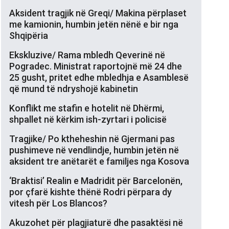
Aksident tragjik në Greqi/ Makina përplaset
me kamionin, humbin jetën nënë e bir nga
Shqipëria
Ekskluzive/ Rama mbledh Qeverinë në
Pogradec. Ministrat raportojnë më 24 dhe
25 gusht, pritet edhe mbledhja e Asamblesë
që mund të ndryshojë kabinetin
Konflikt me stafin e hotelit në Dhërmi,
shpallet në kërkim ish-zyrtari i policisë
Tragjike/ Po ktheheshin në Gjermani pas
pushimeve në vendlindje, humbin jetën në
aksident tre anëtarët e familjes nga Kosova
‘Braktisi’ Realin e Madridit për Barcelonën,
por çfarë kishte thënë Rodri përpara dy
vitesh për Los Blancos?
Akuzohet për plagjiaturë dhe pasaktësi në