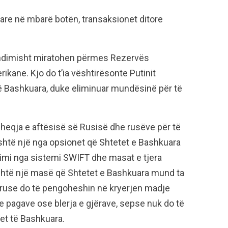
are në mbarë botën, transaksionet ditore
undimisht miratohen përmes Rezervës
ikane. Kjo do t’ia vështirësonte Putinit
të Bashkuara, duke eliminuar mundësinë për të
 heqja e aftësisë së Rusisë dhe rusëve për të
shtë një nga opsionet që Shtetet e Bashkuara
imi nga sistemi SWIFT dhe masat e tjera
 është një masë që Shtetet e Bashkuara mund ta
ruse do të pengoheshin në kryerjen madje
 e pagave ose blerja e gjërave, sepse nuk do të
et të Bashkuara.