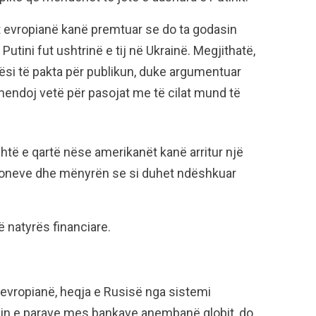
t evropianë kanë premtuar se do ta godasin
Putini fut ushtrinë e tij në Ukrainë. Megjithatë,
si të pakta për publikun, duke argumentuar
mendoj vetë për pasojat me të cilat mund të
është e qartë nëse amerikanët kanë arritur një
ioneve dhe mënyrën se si duhet ndëshkuar
 natyrës financiare.
 evropianë, heqja e Rusisë nga sistemi
imin e parave mes bankave anembanë globit, do