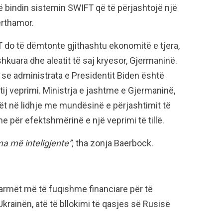
ë bindin sistemin SWIFT që të përjashtojë një
bërthamor.
T do të dëmtonte gjithashtu ekonomitë e tjera,
hkuara dhe aleatit të saj kryesor, Gjermaninë.
 se administrata e Presidentit Biden është
tij veprimi. Ministrja e jashtme e Gjermaninë,
ët në lidhje me mundësinë e përjashtimit të
 për efektshmërinë e një veprimi të tillë.
a më inteligjente”,
tha zonja Baerbock.
armët më të fuqishme financiare për të
krainën, atë të bllokimi të qasjes së Rusisë