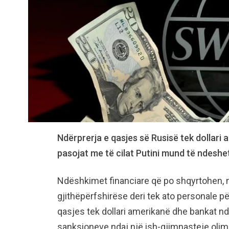
Ndërprerja e qasjes së Rusisë tek dollar
pasojat me të cilat Putini mund të ndeshe
Ndëshkimet financiare që po shqyrtohen, n
gjithëpërfshirëse deri tek ato personale pë
qasjes tek dollari amerikanë dhe bankat n
sanksioneve ndaj një ish-gjimnasteje olimp