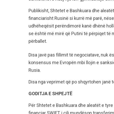
Publikisht, Shtetet e Bashkuara dhe aleatë
financiarisht Rusinë si kurrë më parë, nëse 
udhëheqësit perëndimorë kanë dhënë hollë
se është më mirë që Putini të përpiqet të 
përballet.
Disa javë pas fillimit të negociatave, nuk 
konsensus me Evropën mbi llojin e sanks
Rusia.
Disa nga veprimet që po shqyrtohen janë të
GODITJA E SHPEJTË
Për Shtetet e Bashkuara dhe aleatët e tyre
financiar SWIFT, i cili mundëson transfer