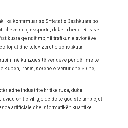
i, ka konfirmuar se Shtetet e Bashkuara po
olleve ndaj eksportit, duke ia hequr Rusisë
istikuara që ndihmojnë trafikun e avionëve
eo-lojrat dhe televizorët e sofistikuar.
grupin më kufizues të vendeve për qëllime të
me Kubën, Iranin, Korenë e Veriut dhe Sirinë,
ër edhe industritë kritike ruse, duke
 aviacionit civil, gjë që do të godiste ambicjet
jenca artificiale dhe informatikën kuantike.