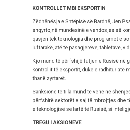
KONTROLLET MBI EKSPORTIN
Zëdhënësja e Shtëpisë së Bardhë, Jen Psak
shqyrtojnë mundësinë e vendosjes së kontr
qasjen tek teknologjia dhe programet e sof
luftarakë, atë të pasagjerëve, tabletave, vid
Kjo mund të përfshijë futjen e Rusisë në 
kontrollit të eksportit, duke e radhitur atë 
thanë zyrtarët.
Sanksione të tilla mund të vënë në shënjest
përfshirë sektorët e saj të mbrojtjes dhe të
e teknologjisë së lartë të Rusisë, si intelig
TREGU I AKSIONEVE