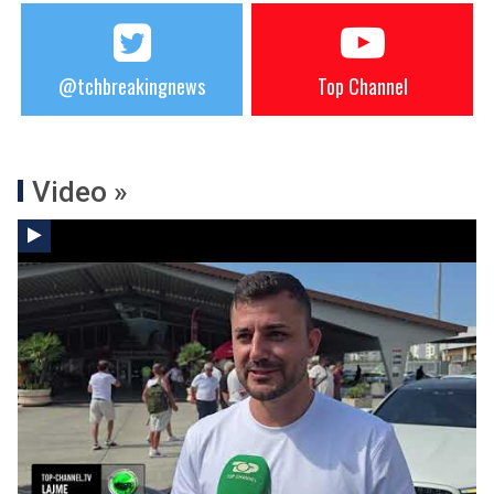
@tchbreakingnews
Top Channel
Video »