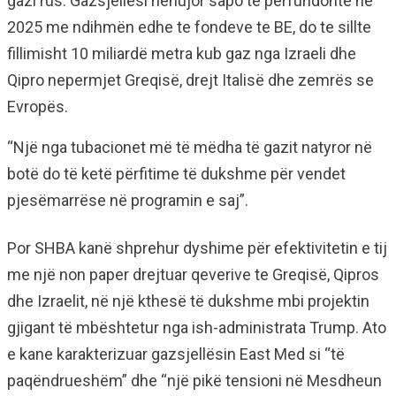
gazi rus. Gazsjellësi nënujor sapo te përfundonte ne
2025 me ndihmën edhe te fondeve te BE, do te sillte
fillimisht 10 miliardë metra kub gaz nga Izraeli dhe
Qipro nepermjet Greqisë, drejt Italisë dhe zemrës se
Evropës.
“Një nga tubacionet më të mëdha të gazit natyror në
botë do të ketë përfitime të dukshme për vendet
pjesëmarrëse në programin e saj”.
Por SHBA kanë shprehur dyshime për efektivitetin e tij
me një non paper drejtuar qeverive te Greqisë, Qipros
dhe Izraelit, në një kthesë të dukshme mbi projektin
gjigant të mbështetur nga ish-administrata Trump. Ato
e kane karakterizuar gazsjellësin East Med si “të
paqëndrueshëm” dhe “një pikë tensioni në Mesdheun