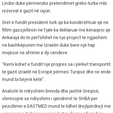
Lindor duke përmendur pretendimet greko-turke mbi
rezervat e gazit në rajon.
Oret e fundit presidenti turk qe ka kundërshtuar qe ne
fillim gazsjellësin ne fjale ka deklaruar me kenaqesi qe
Ankaraja do te përfshihet ne nje project te ngjashëm
ne bashkëpunim me Izraelin duke bere një hap
miqësor ne afrimin e dy vendeve
“Kemi kohet e fundit një progres sa i përket transportit
te gazit izraelit në Evropë përmes Turqisë dhe ne ende
mund ta bëjmë këtë”.
Analiste te ndryshëm brenda dhe jashtë Greqisë,
vlerësojnë se ndryshimi i qëndrimit te SHBA per
pezullimin e EASTMED mund te lidhet drejtpërdrejt me