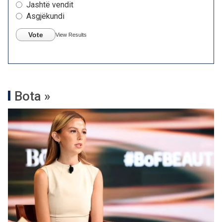
Jashtë vendit
Asgjëkundi
Vote
View Results
Bota »