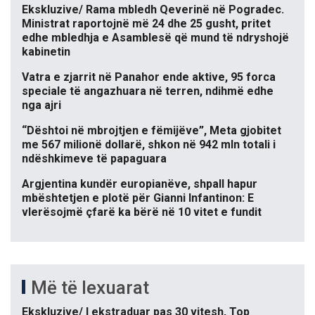
Ekskluzive/ Rama mbledh Qeverinë në Pogradec.
Ministrat raportojnë më 24 dhe 25 gusht, pritet
edhe mbledhja e Asamblesë që mund të ndryshojë
kabinetin
Vatra e zjarrit në Panahor ende aktive, 95 forca
speciale të angazhuara në terren, ndihmë edhe
nga ajri
“Dështoi në mbrojtjen e fëmijëve”, Meta gjobitet
me 567 milionë dollarë, shkon në 942 mln totali i
ndëshkimeve të papaguara
Argjentina kundër europianëve, shpall hapur
mbështetjen e plotë për Gianni Infantinon: E
vlerësojmë çfarë ka bërë në 10 vitet e fundit
Më të lexuarat
Ekskluzive/ I ekstraduar pas 30 vitesh, Top