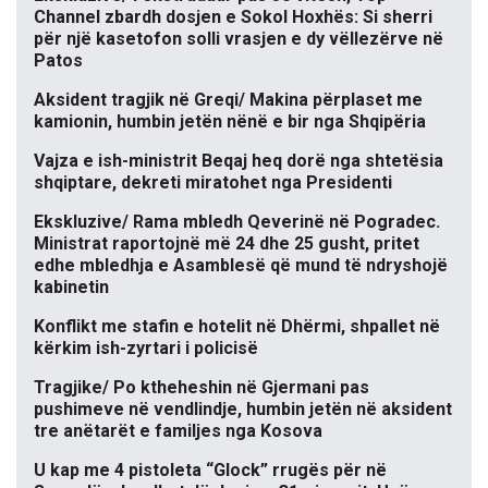
Channel zbardh dosjen e Sokol Hoxhës: Si sherri
për një kasetofon solli vrasjen e dy vëllezërve në
Patos
Aksident tragjik në Greqi/ Makina përplaset me
kamionin, humbin jetën nënë e bir nga Shqipëria
Vajza e ish-ministrit Beqaj heq dorë nga shtetësia
shqiptare, dekreti miratohet nga Presidenti
Ekskluzive/ Rama mbledh Qeverinë në Pogradec.
Ministrat raportojnë më 24 dhe 25 gusht, pritet
edhe mbledhja e Asamblesë që mund të ndryshojë
kabinetin
Konflikt me stafin e hotelit në Dhërmi, shpallet në
kërkim ish-zyrtari i policisë
Tragjike/ Po ktheheshin në Gjermani pas
pushimeve në vendlindje, humbin jetën në aksident
tre anëtarët e familjes nga Kosova
U kap me 4 pistoleta “Glock” rrugës për në