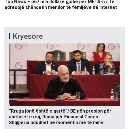
Top News – 567 mln dollarë gjobë për META-n / Të
adresojë shëndetin mendor të fëmijëve në internet
Kryesore
“Rruga jonë është e qartë”/ BE nën presion për
anëtarët e rinj, Rama për Financial Times:
Shqipëria ndodhet në momentin më të mirë