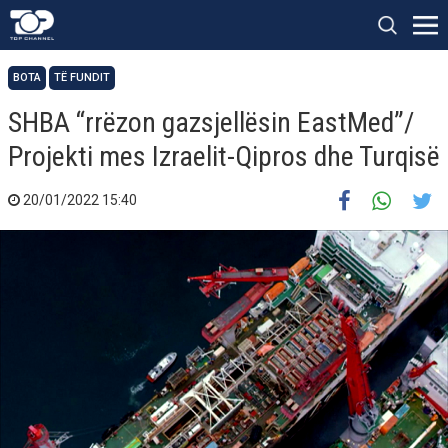
BOTA
TË FUNDIT
SHBA “rrëzon gazsjellësin EastMed”/
Projekti mes Izraelit-Qipros dhe Turqisë
20/01/2022 15:40