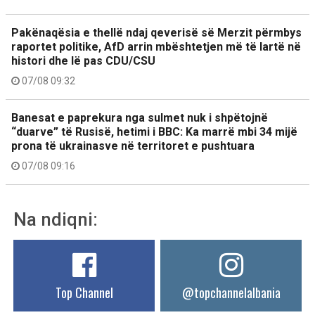
Pakënaqësia e thellë ndaj qeverisë së Merzit përmbys
raportet politike, AfD arrin mbështetjen më të lartë në
histori dhe lë pas CDU/CSU
07/08 09:32
Banesat e paprekura nga sulmet nuk i shpëtojnë
“duarve” të Rusisë, hetimi i BBC: Ka marrë mbi 34 mijë
prona të ukrainasve në territoret e pushtuara
07/08 09:16
Na ndiqni:
Top Channel
@topchannelalbania