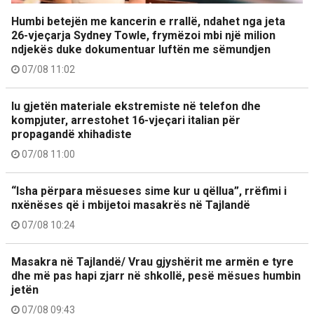
Humbi betejën me kancerin e rrallë, ndahet nga jeta
26-vjeçarja Sydney Towle, frymëzoi mbi një milion
ndjekës duke dokumentuar luftën me sëmundjen
07/08 11:02
Iu gjetën materiale ekstremiste në telefon dhe
kompjuter, arrestohet 16-vjeçari italian për
propagandë xhihadiste
07/08 11:00
“Isha përpara mësueses sime kur u qëllua”, rrëfimi i
nxënëses që i mbijetoi masakrës në Tajlandë
07/08 10:24
Masakra në Tajlandë/ Vrau gjyshërit me armën e tyre
dhe më pas hapi zjarr në shkollë, pesë mësues humbin
jetën
07/08 09:43