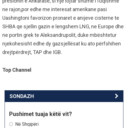
presionin e Ankarase, si nje lojtar shume i fuqishme
ne rajon,por edhe me interesat amerikane pasi
Uashingtoni favorizon pronaret e anijeve cisterne te
SHBA qe sjellin gazin e lengshem LNG, ne Europe dhe
ne portin grek te Aleksandrupolit, duke mbështetur
njekohesisht edhe dy gazsjellësat ku ato përfshihen
drejtpërdrejt, TAP dhe IGΒ.
Top Channel
SONDAZH
Pushimet tuaja këtë vit?
Në Shqipëri