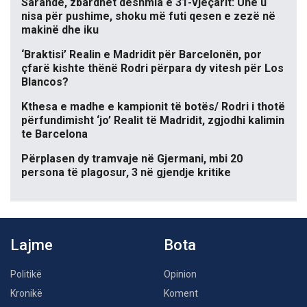
Sarandë, zbardhet dëshmia e 31-vjeçarit: Unë u
nisa për pushime, shoku më futi qesen e zezë në
makinë dhe iku
‘Braktisi’ Realin e Madridit për Barcelonën, por
çfarë kishte thënë Rodri përpara dy vitesh për Los
Blancos?
Kthesa e madhe e kampionit të botës/ Rodri i thotë
përfundimisht ‘jo’ Realit të Madridit, zgjodhi kalimin
te Barcelona
Përplasen dy tramvaje në Gjermani, mbi 20
persona të plagosur, 3 në gjendje kritike
Lajme
Bota
Politikë
Opinion
Kronikë
Koment