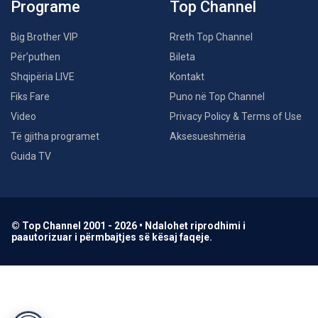
Programe
Top Channel
Big Brother VIP
Rreth Top Channel
Për’puthen
Bileta
Shqipëria LIVE
Kontakt
Fiks Fare
Puno në Top Channel
Video
Privacy Policy & Terms of Use
Të gjitha programet
Aksesueshmëria
Guida TV
© Top Channel 2001 - 2026 • Ndalohet riprodhimi i
paautorizuar i përmbajtjes së kësaj faqeje.