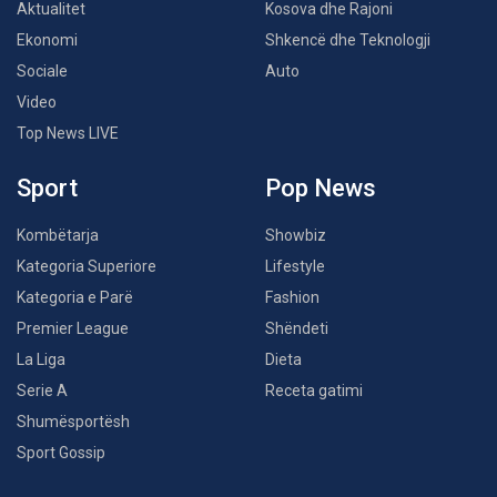
Aktualitet
Kosova dhe Rajoni
Ekonomi
Shkencë dhe Teknologji
Sociale
Auto
Video
Top News LIVE
Sport
Pop News
Kombëtarja
Showbiz
Kategoria Superiore
Lifestyle
Kategoria e Parë
Fashion
Premier League
Shëndeti
La Liga
Dieta
Serie A
Receta gatimi
Shumësportësh
Sport Gossip