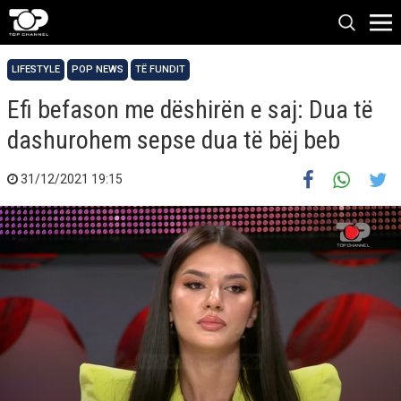
LIFESTYLE
POP NEWS
TË FUNDIT
Efi befason me dëshirën e saj: Dua të
dashurohem sepse dua të bëj beb
31/12/2021 19:15