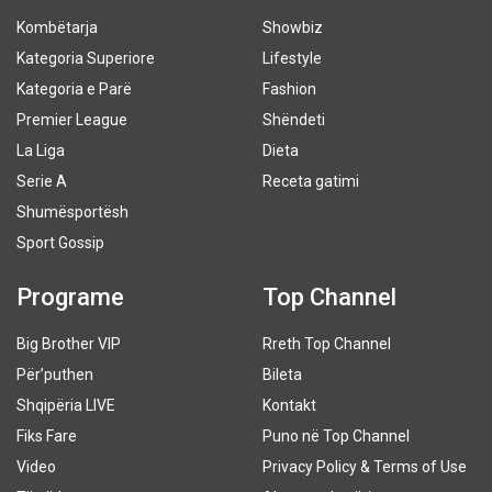
Kombëtarja
Showbiz
Kategoria Superiore
Lifestyle
Kategoria e Parë
Fashion
Premier League
Shëndeti
La Liga
Dieta
Serie A
Receta gatimi
Shumësportësh
Sport Gossip
Programe
Top Channel
Big Brother VIP
Rreth Top Channel
Për’puthen
Bileta
Shqipëria LIVE
Kontakt
Fiks Fare
Puno në Top Channel
Video
Privacy Policy & Terms of Use