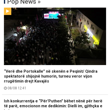
Pop News »
“Verë dhe Portokalle” në skenën e Peqinit/ Qindra
spektatorë shijojnë humorin, turneu veror vijon
rrugëtimin drejt Kavajës
08/08 12:41
Ish konkurrentja e “Për’Puthen” bëhet nënë për herë
të parë, emocionon me dedikimin: Dielli im, gjithçka e