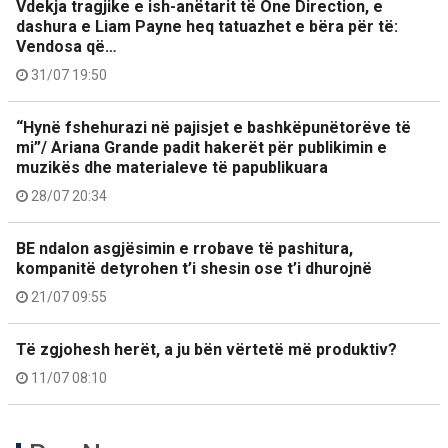
Vdekja tragjike e ish-anëtarit të One Direction, e
dashura e Liam Payne heq tatuazhet e bëra për të:
Vendosa që…
31/07 19:50
“Hynë fshehurazi në pajisjet e bashkëpunëtorëve të
mi”/ Ariana Grande padit hakerët për publikimin e
muzikës dhe materialeve të papublikuara
28/07 20:34
BE ndalon asgjësimin e rrobave të pashitura,
kompanitë detyrohen t’i shesin ose t’i dhurojnë
21/07 09:55
Të zgjohesh herët, a ju bën vërtetë më produktiv?
11/07 08:10