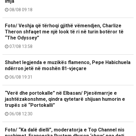
imja
08/08 09:18
Foto/ Veshja që tërhoqi gjithë vëmendjen, Charlize
Theron shfaqet me një look të ri në turin botëror të
“The Odyssey”
07/08 13:58
Shuhet legjenda e muzikës flamenco, Pepe Habichuela
ndërron jetë në moshën 81-vjeçare
06/08 19:31
“Verë dhe portokalle” në Elbasan/ Pjesëmarrje e
jashtëzakonshme, qindra qytetarë shijuan humorin e
trupës së “Portokalli”
06/08 12:30
Foto/ “Ka dalë dielli”, moderatorja e Top Channel nis
pushimet, Françeska Rustem dhuron ‘show’ nga deti