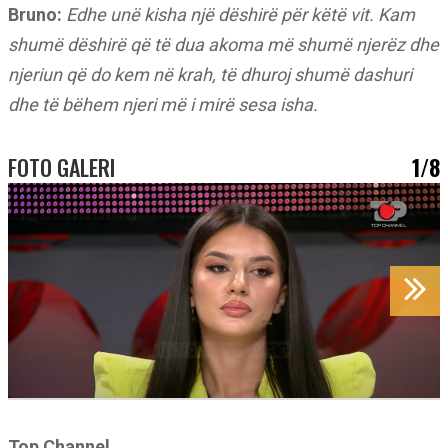
Bruno:
Edhe unë kisha një dëshirë për këtë vit. Kam
shumë dëshirë që të dua akoma më shumë njerëz dhe
njeriun që do kem në krah, të dhuroj shumë dashuri
dhe të bëhem njeri më i mirë sesa isha.
FOTO GALERI
1/8
Top Channel