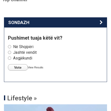
SONDAZH
Pushimet tuaja këtë vit?
Në Shqipëri
Jashtë vendit
Asgjëkundi
Vote
View Results
Lifestyle »