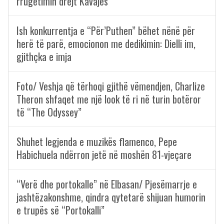
rrugëtimin drejt Kavajës
Ish konkurrentja e “Për’Puthen” bëhet nënë për
herë të parë, emocionon me dedikimin: Dielli im,
gjithçka e imja
Foto/ Veshja që tërhoqi gjithë vëmendjen, Charlize
Theron shfaqet me një look të ri në turin botëror
të “The Odyssey”
Shuhet legjenda e muzikës flamenco, Pepe
Habichuela ndërron jetë në moshën 81-vjeçare
“Verë dhe portokalle” në Elbasan/ Pjesëmarrje e
jashtëzakonshme, qindra qytetarë shijuan humorin
e trupës së “Portokalli”