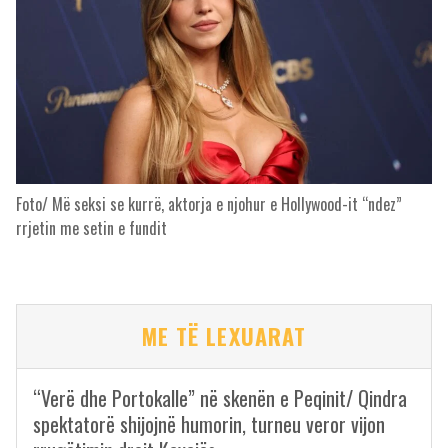
Foto/ Më seksi se kurrë, aktorja e njohur e Hollywood-it “ndez”
rrjetin me setin e fundit
ME TË LEXUARAT
“Verë dhe Portokalle” në skenën e Peqinit/ Qindra
spektatorë shijojnë humorin, turneu veror vijon