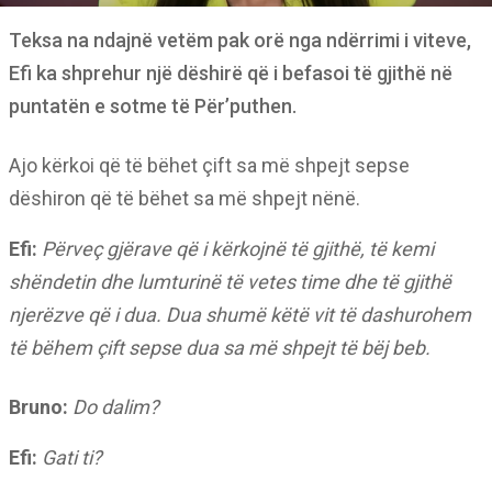
Teksa na ndajnë vetëm pak orë nga ndërrimi i viteve,
Efi ka shprehur një dëshirë që i befasoi të gjithë në
puntatën e sotme të Për’puthen.
Ajo kërkoi që të bëhet çift sa më shpejt sepse
dëshiron që të bëhet sa më shpejt nënë.
Efi:
Përveç gjërave që i kërkojnë të gjithë, të kemi
shëndetin dhe lumturinë të vetes time dhe të gjithë
njerëzve që i dua. Dua shumë këtë vit të dashurohem
të bëhem çift sepse dua sa më shpejt të bëj beb.
Bruno:
Do dalim?
Efi:
Gati ti?