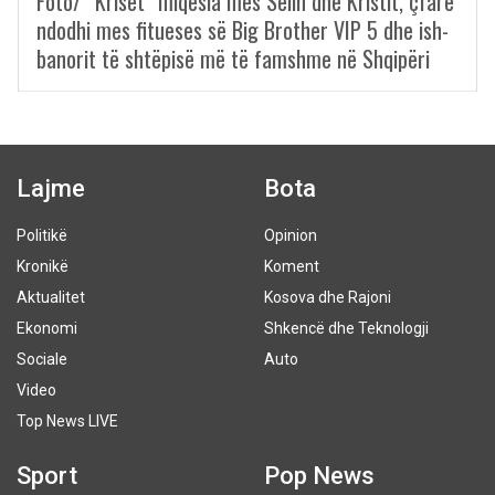
Foto/ “Kriset” miqësia mes Selin dhe Kristit, çfarë
ndodhi mes fitueses së Big Brother VIP 5 dhe ish-
banorit të shtëpisë më të famshme në Shqipëri
Lajme
Bota
Politikë
Opinion
Kronikë
Koment
Aktualitet
Kosova dhe Rajoni
Ekonomi
Shkencë dhe Teknologji
Sociale
Auto
Video
Top News LIVE
Sport
Pop News