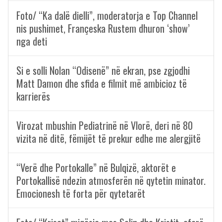
Foto/ “Ka dalë dielli”, moderatorja e Top Channel
nis pushimet, Françeska Rustem dhuron ‘show’
nga deti
Si e solli Nolan “Odisenë” në ekran, pse zgjodhi
Matt Damon dhe sfida e filmit më ambicioz të
karrierës
Virozat mbushin Pediatrinë në Vlorë, deri në 80
vizita në ditë, fëmijët të prekur edhe me alergjitë
“Verë dhe Portokalle” në Bulqizë, aktorët e
Portokallisë ndezin atmosferën në qytetin minator.
Emocionesh të forta për qytetarët