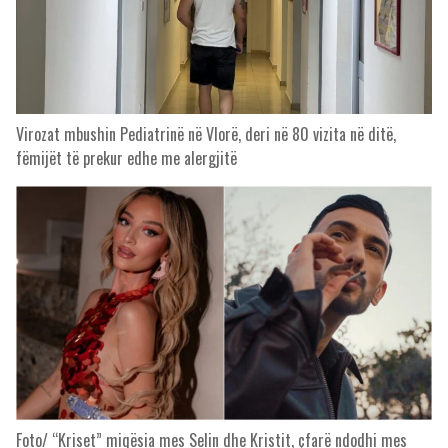
Virozat mbushin Pediatrinë në Vlorë, deri në 80 vizita në ditë,
fëmijët të prekur edhe me alergjitë
Foto/ “Kriset” miqësia mes Selin dhe Kristit, çfarë ndodhi mes