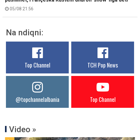
05/08 21:56
Na ndiqni:
Top Channel
TCH Pop News
@topchannelalbania
Top Channel
Video »