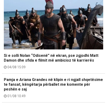
Si e solli Nolan “Odisenë” në ekran, pse zgjodhi Matt
Damon dhe sfida e filmit më ambicioz të karrierës
04/08 15:09
Pamja e Ariana Grandes në klipin e ri ngjall shqetësime
te fansat, këngëtarja përballet me komente për
peshën e saj
01/08 10:49