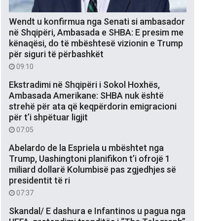
Wendt u konfirmua nga Senati si ambasador
në Shqipëri, Ambasada e SHBA: E presim me
kënaqësi, do të mbështesë vizionin e Trump
për siguri të përbashkët
09:10
Ekstradimi në Shqipëri i Sokol Hoxhës,
Ambasada Amerikane: SHBA nuk është
strehë për ata që keqpërdorin emigracioni
për t’i shpëtuar ligjit
07:05
Abelardo de la Espriela u mbështet nga
Trump, Uashingtoni planifikon t’i ofrojë 1
miliard dollarë Kolumbisë pas zgjedhjes së
presidentit të ri
07:37
Skandal/ E dashura e Infantinos u pagua nga