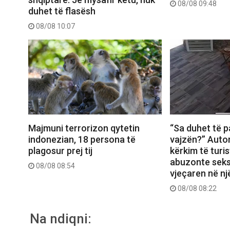
08/08 09:48
duhet të flasësh
08/08 10:07
Majmuni terrorizon qytetin
“Sa duhet të p
indonezian, 18 persona të
vajzën?” Autor
plagosur prej tij
kërkim të turis
abuzonte seks
08/08 08:54
vjeçaren në nj
08/08 08:22
Na ndiqni: