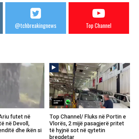
@tchbreakingnews
Top Channel
riu futet në
Top Channel/ Fluks në Portin e
të në Devoll,
Vlorës, 2 mijë pasagjerë pritet
nditë dhe ikën si
të hyjnë sot në qytetin
bregdetar