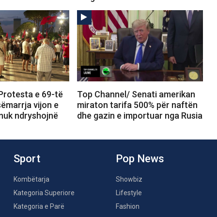
Protesta e 69-të
Top Channel/ Senati amerikan
sëmarrja vijon e
miraton tarifa 500% për naftën
 nuk ndryshojnë
dhe gazin e importuar nga Rusia
Sport
Pop News
Kombëtarja
Showbiz
Kategoria Superiore
Lifestyle
Kategoria e Parë
Fashion