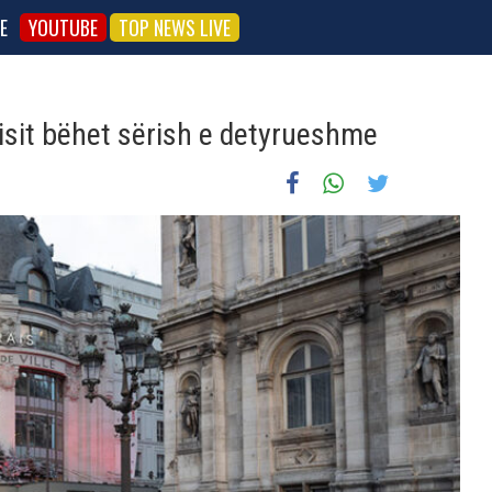
E
YOUTUBE
TOP NEWS LIVE
isit bëhet sërish e detyrueshme