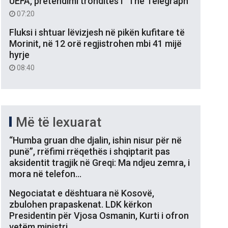
UEFA, pretendimi tronditës i “The Telegraph”
07:20
Fluksi i shtuar lëvizjesh në pikën kufitare të
Morinit, në 12 orë regjistrohen mbi 41 mijë
hyrje
08:40
Më të lexuarat
“Humba gruan dhe djalin, ishin nisur për në
punë”, rrëfimi rrëqethës i shqiptarit pas
aksidentit tragjik në Greqi: Ma ndjeu zemra, i
mora në telefon…
Negociatat e dështuara në Kosovë,
zbulohen prapaskenat. LDK kërkon
Presidentin për Vjosa Osmanin, Kurti i ofron
vetëm ministri