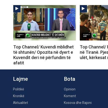
Top Channel/ Kuvendi mblidhet
Top Channel/ 
të shtunën/ Opozita në dyert e
në Tiranë. Pje
Kuvendit deri në përfundim të
ulët, kërkesat
afatit
Lajme
Bota
Politikë
Opinion
Kronikë
Koment
Aktualitet
Kosova dhe Rajoni