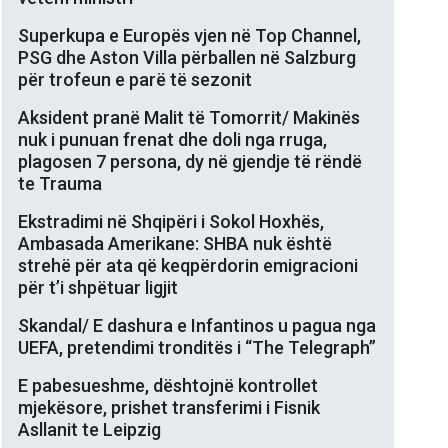
Superkupa e Europës vjen në Top Channel,
PSG dhe Aston Villa përballen në Salzburg
për trofeun e parë të sezonit
Aksident pranë Malit të Tomorrit/ Makinës
nuk i punuan frenat dhe doli nga rruga,
plagosen 7 persona, dy në gjendje të rëndë
te Trauma
Ekstradimi në Shqipëri i Sokol Hoxhës,
Ambasada Amerikane: SHBA nuk është
strehë për ata që keqpërdorin emigracioni
për t’i shpëtuar ligjit
Skandal/ E dashura e Infantinos u pagua nga
UEFA, pretendimi tronditës i “The Telegraph”
E pabesueshme, dështojnë kontrollet
mjekësore, prishet transferimi i Fisnik
Asllanit te Leipzig