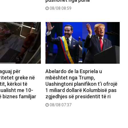
08/08 08:59
Abelardo de la Espriela u
aguaj për
mbështet nga Trump,
itetet greke në
Uashingtoni planifikon t’i ofrojë
tit, kërkoi të
1 miliard dollarë Kolumbisë pas
ualisht me 10-
zgjedhjes së presidentit të ri
ë biznes familjar
08/08 07:37