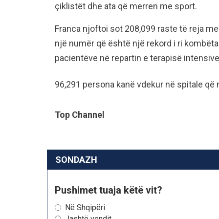
çiklistët dhe ata që merren me sport.
Franca njoftoi sot 208,099 raste të reja me
një numër që është një rekord i ri kombëta
pacientëve në repartin e terapisë intensive
96,291 persona kanë vdekur në spitale që n
Top Channel
SONDAZH
Pushimet tuaja këtë vit?
Në Shqipëri
Jashtë vendit