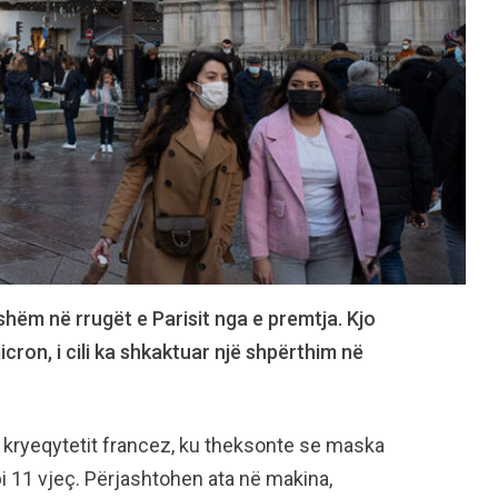
shëm në rrugët e Parisit nga e premtja. Kjo
cron, i cili ka shkaktuar një shpërthim në
ë kryeqytetit francez, ku theksonte se maska ​​
i 11 vjeç. Përjashtohen ata në makina,