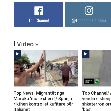
Top Channel
@topchannelalbania
Video »
Top News- Migrantët nga
Top Channel/ A
Maroku ‘mollë sherri’/ Spanja
vendin e shenj
rikthen kontrollet kufitare për
shkatërron ore
italianët
‘bos’