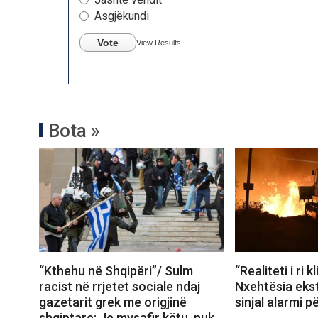
Asgjëkundi
Vote
View Results
Bota »
“Kthehu në Shqipëri”/ Sulm
“Realiteti i ri k
racist në rrjetet sociale ndaj
Nxehtësia ekst
gazetarit grek me origjinë
sinjal alarmi p
shqiptare: Je mysafir këtu, nuk