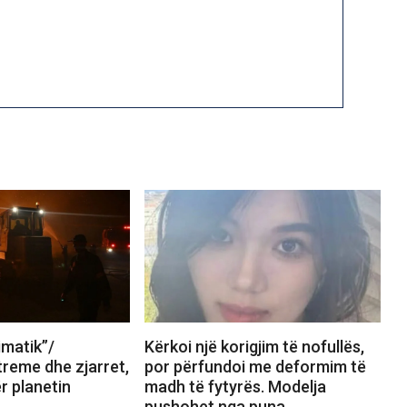
limatik”/
Kërkoi një korigjim të nofullës,
reme dhe zjarret,
por përfundoi me deformim të
ër planetin
madh të fytyrës. Modelja
pushohet nga puna