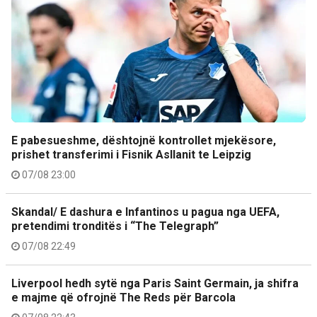
E pabesueshme, dështojnë kontrollet mjekësore,
prishet transferimi i Fisnik Asllanit te Leipzig
07/08 23:00
Skandal/ E dashura e Infantinos u pagua nga UEFA,
pretendimi tronditës i “The Telegraph”
07/08 22:49
Liverpool hedh sytë nga Paris Saint Germain, ja shifra
e majme që ofrojnë The Reds për Barcola