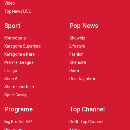
Video
Top News LIVE
Sport
Pop News
Kombëtarja
Showbiz
Kategoria Superiore
Lifestyle
Kategoria e Parë
Fashion
Premier League
Shëndeti
La Liga
Dieta
Serie A
Receta gatimi
Shumësportësh
Sport Gossip
Programe
Top Channel
Big Brother VIP
Rreth Top Channel
Për’puthen
Bileta