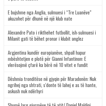
E bujshme nga Anglia, sulmuesi i “Tre Luanëve”
akuzohet për dhunë në një klub nate
Alexandre Pato i rikthehet futbollit, ish-sulmuesi i
Milanit gati të bëhet pronar i klubit anglez
Argjentina kundër europianëve, shpall hapur
mbështetjen e plotë për Gianni Infantinon: E
vlerësojmë çfarë ka bërë në 10 vitet e fundit
Dëshmia tronditëse në gjyqin për Maradonën: Nuk
ngrihej nga shtrati, s’donte të lahej e as të hante,
askush nuk ndërhyri
Shumë larg gjurmëve të të atit/ Daniel Maldini