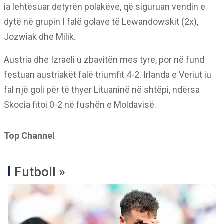
ia lehtësuar detyrën polakëve, që siguruan vendin e
dytë në grupin I falë golave të Lewandowskit (2x),
Jozwiak dhe Milik.
Austria dhe Izraeli u zbavitën mes tyre, por në fund
festuan austriakët falë triumfit 4-2. Irlanda e Veriut iu
fal një goli për të thyer Lituaninë në shtëpi, ndërsa
Skocia fitoi 0-2 në fushën e Moldavisë.
Top Channel
Futboll »