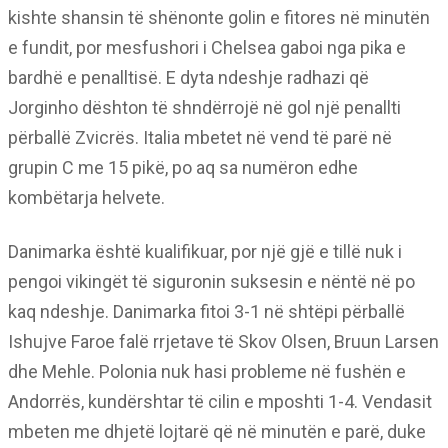
kishte shansin të shënonte golin e fitores në minutën
e fundit, por mesfushori i Chelsea gaboi nga pika e
bardhë e penalltisë. E dyta ndeshje radhazi që
Jorginho dështon të shndërrojë në gol një penallti
përballë Zvicrës. Italia mbetet në vend të parë në
grupin C me 15 pikë, po aq sa numëron edhe
kombëtarja helvete.
Danimarka është kualifikuar, por një gjë e tillë nuk i
pengoi vikingët të siguronin suksesin e nëntë në po
kaq ndeshje. Danimarka fitoi 3-1 në shtëpi përballë
Ishujve Faroe falë rrjetave të Skov Olsen, Bruun Larsen
dhe Mehle. Polonia nuk hasi probleme në fushën e
Andorrës, kundërshtar të cilin e mposhti 1-4. Vendasit
mbeten me dhjetë lojtarë që në minutën e parë, duke