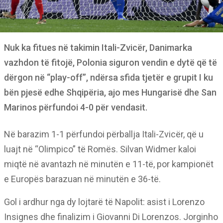
Nuk ka fitues në takimin Itali-Zvicër, Danimarka
vazhdon të fitojë, Polonia siguron vendin e dytë që të
dërgon në “play-off”, ndërsa sfida tjetër e grupit I ku
bën pjesë edhe Shqipëria, ajo mes Hungarisë dhe San
Marinos përfundoi 4-0 për vendasit.
Në barazim 1-1 përfundoi përballja Itali-Zvicër, që u
luajt në “Olimpico” të Romës. Silvan Widmer kaloi
miqtë në avantazh në minutën e 11-të, por kampionët
e Europës barazuan në minutën e 36-të.
Gol i ardhur nga dy lojtarë të Napolit: asist i Lorenzo
Insignes dhe finalizim i Giovanni Di Lorenzos. Jorginho