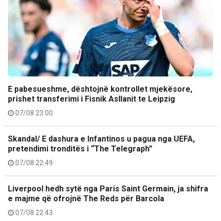
E pabesueshme, dështojnë kontrollet mjekësore,
prishet transferimi i Fisnik Asllanit te Leipzig
07/08 23:00
Skandal/ E dashura e Infantinos u pagua nga UEFA,
pretendimi tronditës i “The Telegraph”
07/08 22:49
Liverpool hedh sytë nga Paris Saint Germain, ja shifra
e majme që ofrojnë The Reds për Barcola
07/08 22:43