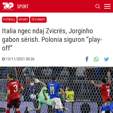
SPORT
FUTBOLL
SPORT
TË FUNDIT
Italia ngec ndaj Zvicrës, Jorginho
gabon sërish. Polonia siguron “play-
off”
13/11/2021 00:26