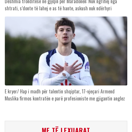
Dëshmia tronditëse në gjyqin për Maradonën: Nuk ngrihej nga
shtrati, s’donte të lahej e as të hante, askush nuk ndërhyri
E kryer/ Hap i madh për talentin shqiptar, 17-vjeçari Armend
Muslika firmos kontratën e parë profesioniste me gjigantin anglez
ME TË LEXUARAT