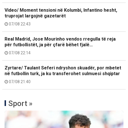
Video/ Moment tensioni në Kolumbi, Infantino hesht,
truprojat largojnë gazetarët
07/08 22:43
Real Madrid, Jose Mourinho vendos rregulla të reja
për futbollistët, ja për çfarë bëhet fjalë…
07/08 22:14
Zyrtare/ Taulant Seferi ndryshon skuadër, por mbetet
në futbollin turk, ja ku transferohet sulmuesi shqiptar
07/08 21:40
Sport »