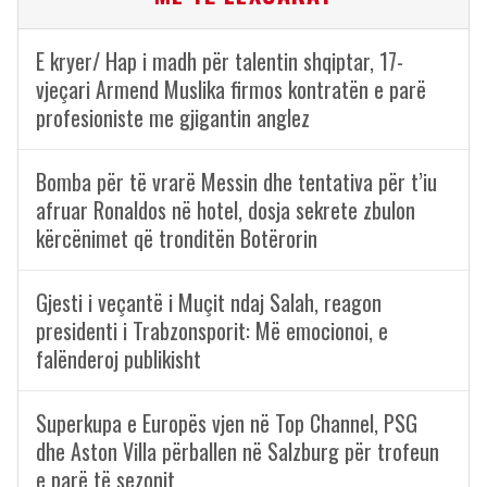
E kryer/ Hap i madh për talentin shqiptar, 17-
vjeçari Armend Muslika firmos kontratën e parë
profesioniste me gjigantin anglez
Bomba për të vrarë Messin dhe tentativa për t’iu
afruar Ronaldos në hotel, dosja sekrete zbulon
kërcënimet që tronditën Botërorin
Gjesti i veçantë i Muçit ndaj Salah, reagon
presidenti i Trabzonsporit: Më emocionoi, e
falënderoj publikisht
Superkupa e Europës vjen në Top Channel, PSG
dhe Aston Villa përballen në Salzburg për trofeun
e parë të sezonit