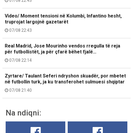
07/08 22:43
Video/ Moment tensioni në Kolumbi, Infantino hesht,
truprojat largojnë gazetarët
07/08 22:43
Real Madrid, Jose Mourinho vendos rregulla të reja
për futbollistët, ja për çfarë bëhet fjalë…
07/08 22:14
Zyrtare/ Taulant Seferi ndryshon skuadër, por mbetet
në futbollin turk, ja ku transferohet sulmuesi shqiptar
07/08 21:40
Na ndiqni: