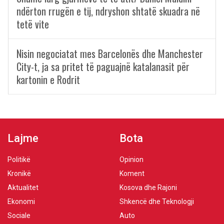
ndërton rrugën e tij, ndryshon shtatë skuadra në
tetë vite
Nisin negociatat mes Barcelonës dhe Manchester
City-t, ja sa pritet të paguajnë katalanasit për
kartonin e Rodrit
Lajme
Bota
Politikë
Opinion
Kronikë
Koment
Aktualitet
Kosova dhe Rajoni
Ekonomi
Shkencë dhe Teknologji
Sociale
Auto