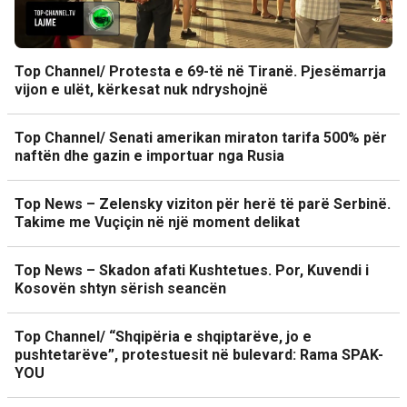
Top Channel/ Protesta e 69-të në Tiranë. Pjesëmarrja
vijon e ulët, kërkesat nuk ndryshojnë
Top Channel/ Senati amerikan miraton tarifa 500% për
naftën dhe gazin e importuar nga Rusia
Top News – Zelensky viziton për herë të parë Serbinë.
Takime me Vuçiçin në një moment delikat
Top News – Skadon afati Kushtetues. Por, Kuvendi i
Kosovën shtyn sërish seancën
Top Channel/ “Shqipëria e shqiptarëve, jo e
pushtetarëve”, protestuesit në bulevard: Rama SPAK-
YOU