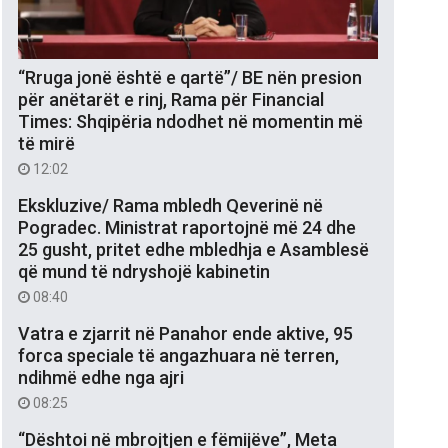
“Rruga jonë është e qartë”/ BE nën presion
për anëtarët e rinj, Rama për Financial
Times: Shqipëria ndodhet në momentin më
të mirë
12:02
Ekskluzive/ Rama mbledh Qeverinë në
Pogradec. Ministrat raportojnë më 24 dhe
25 gusht, pritet edhe mbledhja e Asamblesë
që mund të ndryshojë kabinetin
08:40
Vatra e zjarrit në Panahor ende aktive, 95
forca speciale të angazhuara në terren,
ndihmë edhe nga ajri
08:25
“Dështoi në mbrojtjen e fëmijëve”, Meta