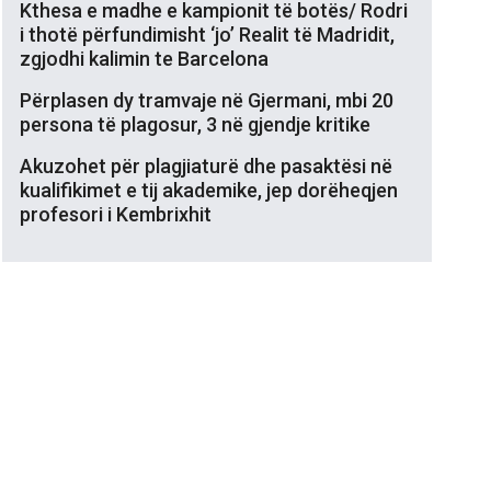
Kthesa e madhe e kampionit të botës/ Rodri
i thotë përfundimisht ‘jo’ Realit të Madridit,
zgjodhi kalimin te Barcelona
Përplasen dy tramvaje në Gjermani, mbi 20
persona të plagosur, 3 në gjendje kritike
Akuzohet për plagjiaturë dhe pasaktësi në
kualifikimet e tij akademike, jep dorëheqjen
profesori i Kembrixhit