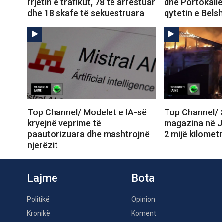
rrjetin e trafikut, 78 të arrestuar
dhe Portokall
dhe 18 skafe të sekuestruara
qytetin e Belsh
Top Channel/ Modelet e IA-së
Top Channel/
kryejnë veprime të
magazina në J
paautorizuara dhe mashtrojnë
2 mijë kilomet
njerëzit
Lajme
Bota
Politikë
Opinion
Kronikë
Koment