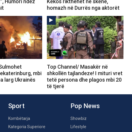
e”, Humori ndez
Kekos rikthehet në skenë,
it
homazh në Durrës nga aktorët
 Sulmohet
Top Channel/ Masakër në
ekaterinburg, mbi
shkollën tajlandeze! I mituri vret
ra larg Ukrainës
tetë persona dhe plagos mbi 20
të tjerë
Sport
Pop News
Kombëtarja
Showbiz
Kategoria Superiore
Lifestyle