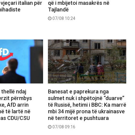
jeçari italian për
që i mbijetoi masakrës në
ihadiste
Tajlandë
07/08 10:24
thellë ndaj
Banesat e paprekura nga
erzit përmbys
sulmet nuk i shpëtojnë “duarve”
ke, AfD arrin
të Rusisë, hetimi i BBC: Ka marrë
ë të lartë në
mbi 34 mijë prona të ukrainasve
 pas CDU/CSU
në territoret e pushtuara
07/08 09:16