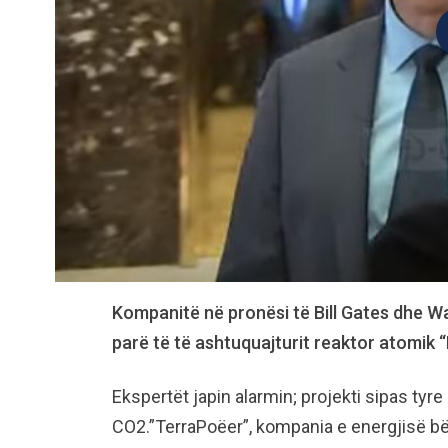
Kompanitë në pronësi të Bill Gates dhe War
parë të të ashtuquajturit reaktor atomik 
Ekspertët japin alarmin; projekti sipas tyr
CO2.”TerraPoëer”, kompania e energjisë bër