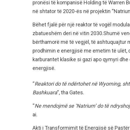
pronësi të kompanisë Holding të Warren B
në shtator të 2020-ës në projektin “Natriu
Bëhet fjalë për një reaktor të vogël modular 
zbatueshëm deri në vitin 2030.Shumë vend
bërthamorë më të vegjël, të ashtuquajtur 
prodhimin e energjisë me emetim të ulët,
karburantet klasike si gazi apo qymyri dhe
energjisë.
“
Reaktori do të ndërtohet në Wyoming, shte
Bashkuara
”, tha Gates.
“
Ne mendojmë se ‘Natrium’ do të ndryshojë 
ai.
Akti i Transformimit të Energjisë së Pastë