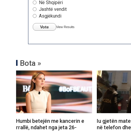
Në Shqipëri
Jashtë vendit
Asgjëkundi
Vote
View Results
Bota »
Humbi betejën me kancerin e
Iu gjetën mate
rrallë, ndahet nga jeta 26-
në telefon dhe