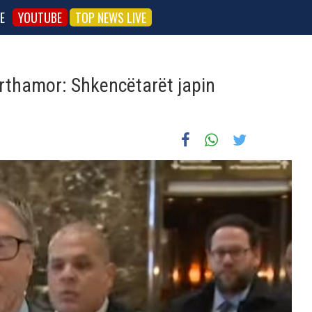
E
YOUTUBE
TOP NEWS LIVE
ërthamor: Shkencëtarët japin