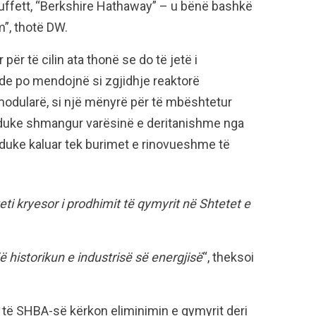
uffett, “Berkshire Hathaway” – u bënë bashkë
m”, thotë DW.
për të cilin ata thonë se do të jetë i
e po mendojnë si zgjidhje reaktorë
modularë, si një mënyrë për të mbështetur
 duke shmangur varësinë e deritanishme nga
 duke kaluar tek burimet e rinovueshme të
ti kryesor i prodhimit të qymyrit në Shtetet e
historikun e industrisë së energjisë
“, theksoi
r të SHBA-së kërkon eliminimin e qymyrit deri