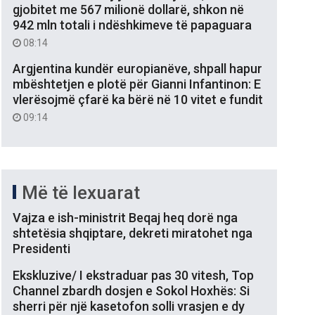
gjobitet me 567 milionë dollarë, shkon në
942 mln totali i ndëshkimeve të papaguara
08:14
Argjentina kundër europianëve, shpall hapur
mbështetjen e plotë për Gianni Infantinon: E
vlerësojmë çfarë ka bërë në 10 vitet e fundit
09:14
Më të lexuarat
Vajza e ish-ministrit Beqaj heq dorë nga
shtetësia shqiptare, dekreti miratohet nga
Presidenti
Ekskluzive/ I ekstraduar pas 30 vitesh, Top
Channel zbardh dosjen e Sokol Hoxhës: Si
sherri për një kasetofon solli vrasjen e dy