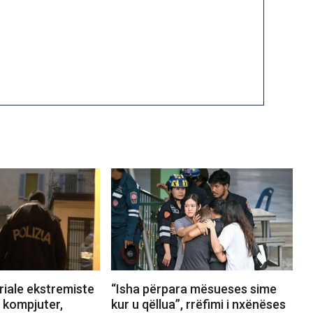
riale ekstremiste
“Isha përpara mësueses sime
 kompjuter,
kur u qëllua”, rrëfimi i nxënëses