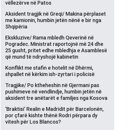
vëllezërve në Patos
Aksident tragjik në Greqi/ Makina përplaset
me kamionin, humbin jetën nënë e bir nga
Shqipëria
Ekskluzive/ Rama mbledh Qeverinë në
Pogradec. Ministrat raportojnë më 24 dhe
25 gusht, pritet edhe mbledhja e Asamblesë
që mund të ndryshojë kabinetin
Konflikt me stafin e hotelit në Dhërmi,
shpallet në kërkim ish-zyrtari i policisë
Tragjike/ Po ktheheshin në Gjermani pas
pushimeve në vendlindje, humbin jetën në
aksident tre anëtarët e familjes nga Kosova
‘Braktisi’ Realin e Madridit për Barcelonën,
por çfarë kishte thënë Rodri përpara dy
vitesh për Los Blancos?