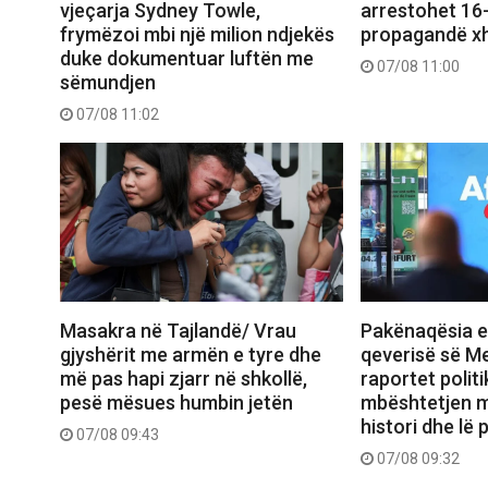
vjeçarja Sydney Towle,
arrestohet 16-v
frymëzoi mbi një milion ndjekës
propagandë xh
duke dokumentuar luftën me
07/08 11:00
sëmundjen
07/08 11:02
Masakra në Tajlandë/ Vrau
Pakënaqësia e 
gjyshërit me armën e tyre dhe
qeverisë së M
më pas hapi zjarr në shkollë,
raportet politi
pesë mësues humbin jetën
mbështetjen m
histori dhe lë
07/08 09:43
07/08 09:32