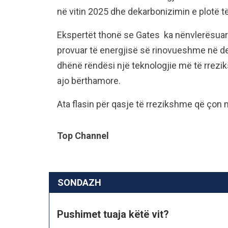
në vitin 2025 dhe dekarbonizimin e plotë të r
Ekspertët thonë se Gates ka nënvlerësuar 
provuar të energjisë së rinovueshme në d
dhënë rëndësi një teknologjie më të rrezi
ajo bërthamore.
Ata flasin për qasje të rrezikshme që çon n
Top Channel
SONDAZH
Pushimet tuaja këtë vit?