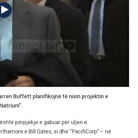
ren Buffett planifikojnë të nisin projektin e
“Natrium”.
e është përpjekje e gabuar për uljen e
thamore e Bill Gates, si dhe “PacifiCorp” – në