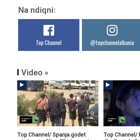
Na ndiqni:
Top Channel
@topchannelalbania
Video »
Top Channel/ Spanja godet
Top Channel/ 