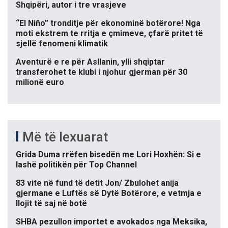
Shqipëri, autor i tre vrasjeve
“El Niño” tronditje për ekonominë botërore! Nga
moti ekstrem te rritja e çmimeve, çfarë pritet të
sjellë fenomeni klimatik
Aventurë e re për Asllanin, ylli shqiptar
transferohet te klubi i njohur gjerman për 30
milionë euro
Më të lexuarat
Grida Duma rrëfen bisedën me Lori Hoxhën: Si e
lashë politikën për Top Channel
83 vite në fund të detit Jon/ Zbulohet anija
gjermane e Luftës së Dytë Botërore, e vetmja e
llojit të saj në botë
SHBA pezullon importet e avokados nga Meksika,