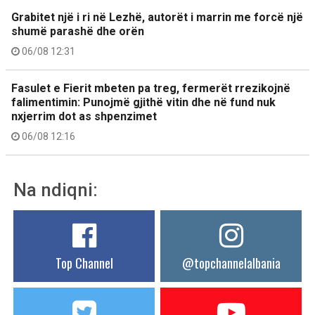
Grabitet një i ri në Lezhë, autorët i marrin me forcë një
shumë parashë dhe orën
06/08 12:31
Fasulet e Fierit mbeten pa treg, fermerët rrezikojnë
falimentimin: Punojmë gjithë vitin dhe në fund nuk
nxjerrim dot as shpenzimet
06/08 12:16
Na ndiqni:
Top Channel
@topchannelalbania