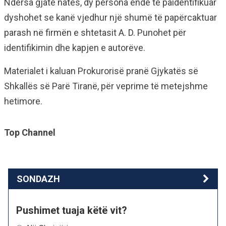
Ndërsa gjatë natës, dy persona ende të paidentifikuar
dyshohet se kanë vjedhur një shumë të papërcaktuar
parash në firmën e shtetasit A. D. Punohet për
identifikimin dhe kapjen e autorëve.
Materialet i kaluan Prokurorisë pranë Gjykatës së
Shkallës së Parë Tiranë, për veprime të metejshme
hetimore.
Top Channel
SONDAZH
Pushimet tuaja këtë vit?