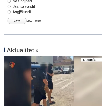
Në Shqipëri
Jashtë vendit
Asgjëkundi
Vote
View Results
Aktualitet »