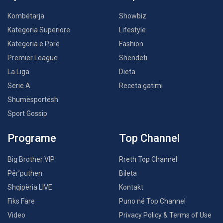
Kombëtarja
Showbiz
Kategoria Superiore
Lifestyle
Kategoria e Parë
Fashion
Premier League
Shëndeti
La Liga
Dieta
Serie A
Receta gatimi
Shumësportësh
Sport Gossip
Programe
Top Channel
Big Brother VIP
Rreth Top Channel
Për’puthen
Bileta
Shqipëria LIVE
Kontakt
Fiks Fare
Puno në Top Channel
Video
Privacy Policy & Terms of Use