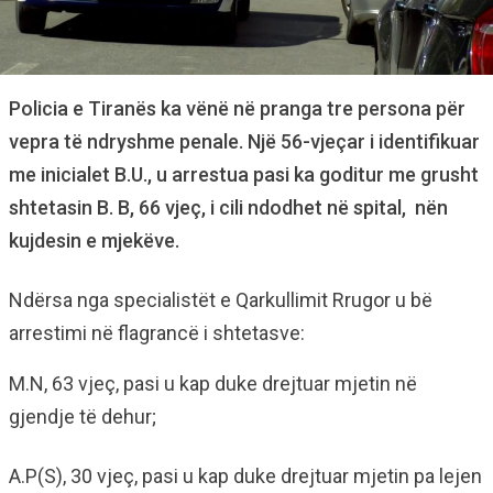
Policia e Tiranës ka vënë në pranga tre persona për
vepra të ndryshme penale. Një 56-vjeçar i identifikuar
me inicialet B.U., u arrestua pasi ka goditur me grusht
shtetasin B. B, 66 vjeç, i cili ndodhet në spital, nën
kujdesin e mjekëve.
Ndërsa nga specialistët e Qarkullimit Rrugor u bë
arrestimi në flagrancë i shtetasve:
M.N, 63 vjeç, pasi u kap duke drejtuar mjetin në
gjendje të dehur;
A.P(S), 30 vjeç, pasi u kap duke drejtuar mjetin pa lejen