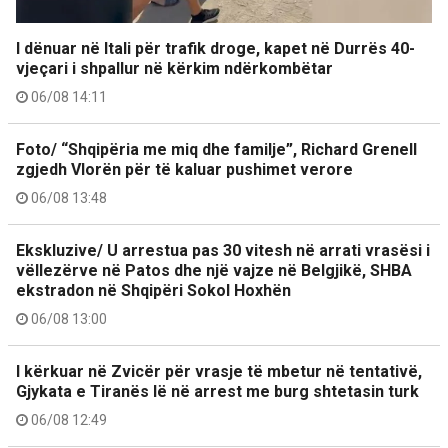
I dënuar në Itali për trafik droge, kapet në Durrës 40-
vjeçari i shpallur në kërkim ndërkombëtar
06/08 14:11
Foto/ “Shqipëria me miq dhe familje”, Richard Grenell
zgjedh Vlorën për të kaluar pushimet verore
06/08 13:48
Ekskluzive/ U arrestua pas 30 vitesh në arrati vrasësi i
vëllezërve në Patos dhe një vajze në Belgjikë, SHBA
ekstradon në Shqipëri Sokol Hoxhën
06/08 13:00
I kërkuar në Zvicër për vrasje të mbetur në tentativë,
Gjykata e Tiranës lë në arrest me burg shtetasin turk
06/08 12:49