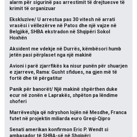
alarm për sigurinë pas arrestimit të drejtuesve të
krimit të organizuar
Ekskluzive/ U arrestua pas 30 vitesh në arrati
vrasësi i vëllezërve në Patos dhe një vajze në
Belgjikë, SHBA ekstradon në Shqipëri Sokol
Hoxhën
Aksident me vdekje në Durrës, këmbësori humb
jetën pasi përplaset nga një makinë
Avioni i parë zjarrfikës ka nisur punën për shuarjen
e zjarreve, Rama: Gusht sfidues, na gjen më të
fortë dhe të përgatitur
Panik për banorët/ Një makinë shpërthen duke
ecur në zonën e Laprakës, shpëton pa lëndime
shoferi
Marrëveshja që ndryshon lojën në Mesdhe, Franca
futet në projektin miliarda euro Greqi-Qipro
Senati amerikan konfirmon Eric P. Wendt si
ambasador të SHBA-së në Shqipëri