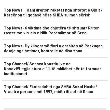
Top News – Irani drejton raketat nga shtetet e Gjirit /
Kërcënon t’i godasë nëse SHBA sulmon sërish
Top News- 6 viktima dhe dhjetëra të shtruar/ Rriten
rastet me virusin e Nilit Perëndimor në Greqi
Top News- Dy kilogramë flori u grabitën në Paskuqan,
detaje nga hetimet, kontrolle në disa zona
Top Channel/ Seanca konstituive në
Kosovë!Legjislatura e 11-të mblidhet për të formuar
institucionet
Top Channel/ Ekstradohet nga SHBA Sokol Hoxha/
Vrau tre persona më 1997, mbërriti sot në Rinas