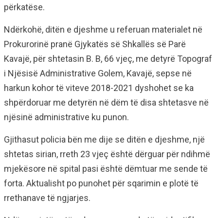
përkatëse.
Ndërkohë, ditën e djeshme u referuan materialet në
Prokurorinë pranë Gjykatës së Shkallës së Parë
Kavajë, për shtetasin B. B, 66 vjeç, me detyrë Topograf
i Njësisë Administrative Golem, Kavajë, sepse në
harkun kohor të viteve 2018-2021 dyshohet se ka
shpërdoruar me detyrën në dëm të disa shtetasve në
njësinë administrative ku punon.
Gjithasut policia bën me dije se ditën e djeshme, një
shtetas sirian, rreth 23 vjeç është dërguar për ndihmë
mjekësore në spital pasi është dëmtuar me sende të
forta. Aktualisht po punohet për sqarimin e plotë të
rrethanave të ngjarjes.