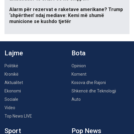
Alarm për rezervat e raketave amerikane? Trump
‘shpërthen’ ndaj mediave: Kemi më shumë
municione se kushdo tjetër
Lajme
Bota
Politikë
Opinion
Kronikë
Koment
Aktualitet
Kosova dhe Rajoni
Ekonomi
Shkencë dhe Teknologji
Sociale
Auto
Video
Top News LIVE
Sport
Pop News