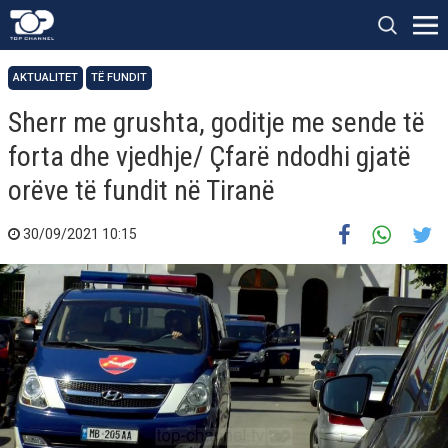
AKTUALITET
TË FUNDIT
Sherr me grushta, goditje me sende të
forta dhe vjedhje/ Çfarë ndodhi gjatë
orëve të fundit në Tiranë
30/09/2021 10:15