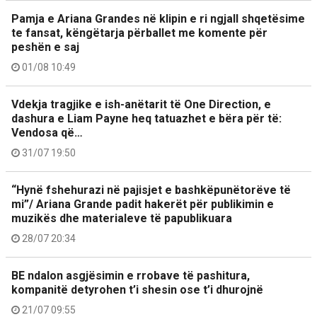
Pamja e Ariana Grandes në klipin e ri ngjall shqetësime
te fansat, këngëtarja përballet me komente për
peshën e saj
01/08 10:49
Vdekja tragjike e ish-anëtarit të One Direction, e
dashura e Liam Payne heq tatuazhet e bëra për të:
Vendosa që…
31/07 19:50
“Hynë fshehurazi në pajisjet e bashkëpunëtorëve të
mi”/ Ariana Grande padit hakerët për publikimin e
muzikës dhe materialeve të papublikuara
28/07 20:34
BE ndalon asgjësimin e rrobave të pashitura,
kompanitë detyrohen t’i shesin ose t’i dhurojnë
21/07 09:55