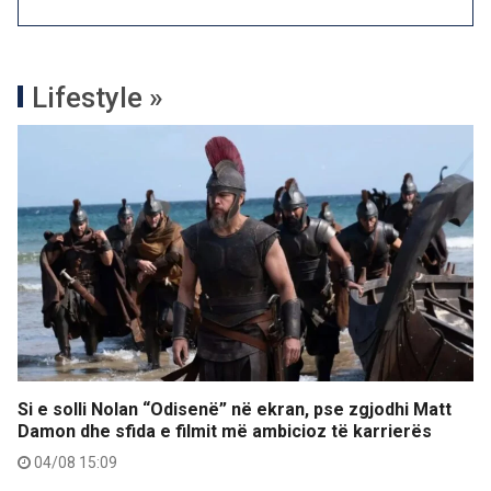
Lifestyle »
Si e solli Nolan “Odisenë” në ekran, pse zgjodhi Matt
Damon dhe sfida e filmit më ambicioz të karrierës
04/08 15:09