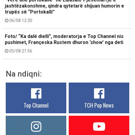
jashtëzakonshme, qindra qytetarë shijuan humorin e
trupës së “Portokalli”
06/08 12:30
Foto/ “Ka dalë dielli”, moderatorja e Top Channel nis
pushimet, Françeska Rustem dhuron ‘show’ nga deti
05/08 21:56
Na ndiqni:
Top Channel
TCH Pop News