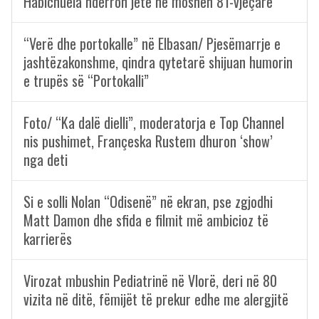
Habichuela ndërron jetë në moshën 81-vjeçare
“Verë dhe portokalle” në Elbasan/ Pjesëmarrje e
jashtëzakonshme, qindra qytetarë shijuan humorin
e trupës së “Portokalli”
Foto/ “Ka dalë dielli”, moderatorja e Top Channel
nis pushimet, Françeska Rustem dhuron ‘show’
nga deti
Si e solli Nolan “Odisenë” në ekran, pse zgjodhi
Matt Damon dhe sfida e filmit më ambicioz të
karrierës
Virozat mbushin Pediatrinë në Vlorë, deri në 80
vizita në ditë, fëmijët të prekur edhe me alergjitë