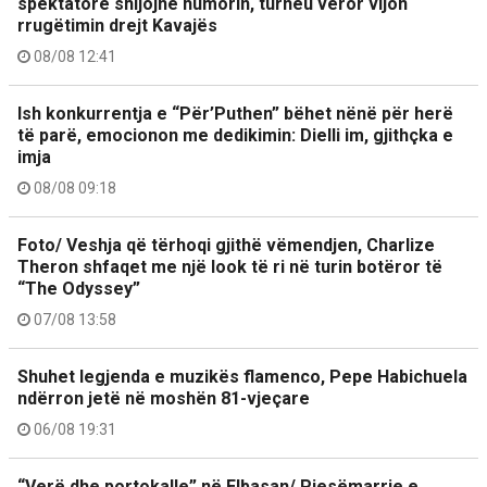
spektatorë shijojnë humorin, turneu veror vijon
rrugëtimin drejt Kavajës
08/08 12:41
Ish konkurrentja e “Për’Puthen” bëhet nënë për herë
të parë, emocionon me dedikimin: Dielli im, gjithçka e
imja
08/08 09:18
Foto/ Veshja që tërhoqi gjithë vëmendjen, Charlize
Theron shfaqet me një look të ri në turin botëror të
“The Odyssey”
07/08 13:58
Shuhet legjenda e muzikës flamenco, Pepe Habichuela
ndërron jetë në moshën 81-vjeçare
06/08 19:31
“Verë dhe portokalle” në Elbasan/ Pjesëmarrje e