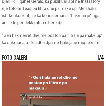
Djali, i cili quhet Gerald, ka publikuar sot në Instastory
një foto të Teas pa filtra dhe pa make up. Me shaka,
ish-konkurrentja e ka konsideruar si “hakmarrje” nga
ana e tij për deklaratën e bërë dje.
“Geri hakmerret dhe më poston pa filtra e pa make up”,
ka shkruar ajo. Tea dhe djali në fjalë janë miq të mirë.
FOTO GALERI
1/4