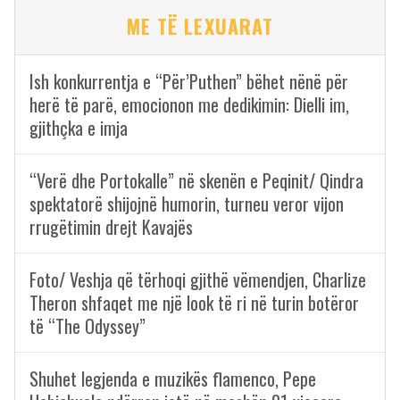
ME TË LEXUARAT
Ish konkurrentja e “Për’Puthen” bëhet nënë për
herë të parë, emocionon me dedikimin: Dielli im,
gjithçka e imja
“Verë dhe Portokalle” në skenën e Peqinit/ Qindra
spektatorë shijojnë humorin, turneu veror vijon
rrugëtimin drejt Kavajës
Foto/ Veshja që tërhoqi gjithë vëmendjen, Charlize
Theron shfaqet me një look të ri në turin botëror
të “The Odyssey”
Shuhet legjenda e muzikës flamenco, Pepe