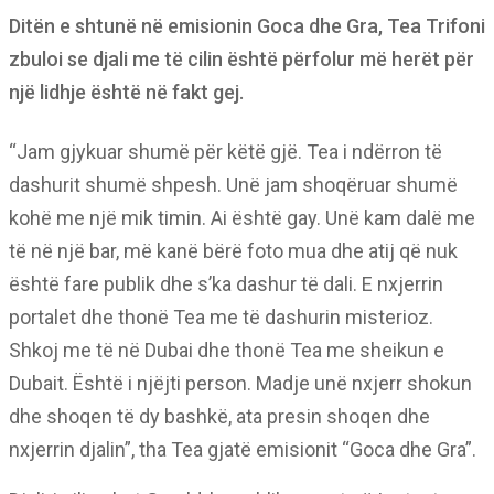
Ditën e shtunë në emisionin Goca dhe Gra, Tea Trifoni
zbuloi se djali me të cilin është përfolur më herët për
një lidhje është në fakt gej.
“Jam gjykuar shumë për këtë gjë. Tea i ndërron të
dashurit shumë shpesh. Unë jam shoqëruar shumë
kohë me një mik timin. Ai është gay. Unë kam dalë me
të në një bar, më kanë bërë foto mua dhe atij që nuk
është fare publik dhe s’ka dashur të dali. E nxjerrin
portalet dhe thonë Tea me të dashurin misterioz.
Shkoj me të në Dubai dhe thonë Tea me sheikun e
Dubait. Është i njëjti person. Madje unë nxjerr shokun
dhe shoqen të dy bashkë, ata presin shoqen dhe
nxjerrin djalin”, tha Tea gjatë emisionit “Goca dhe Gra”.