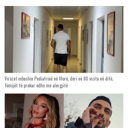
Virozat mbushin Pediatrinë në Vlorë, deri në 80 vizita në ditë,
fëmijët të prekur edhe me alergjitë