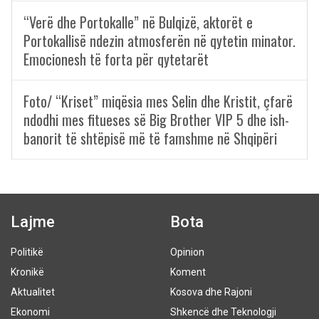
“Verë dhe Portokalle” në Bulqizë, aktorët e
Portokallisë ndezin atmosferën në qytetin minator.
Emocionesh të forta për qytetarët
Foto/ “Kriset” miqësia mes Selin dhe Kristit, çfarë
ndodhi mes fitueses së Big Brother VIP 5 dhe ish-
banorit të shtëpisë më të famshme në Shqipëri
Lajme
Bota
Politikë
Opinion
Kronikë
Koment
Aktualitet
Kosova dhe Rajoni
Ekonomi
Shkencë dhe Teknologji