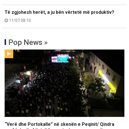
Të zgjohesh herët, a ju bën vërtetë më produktiv?
11/07 08:10
Pop News »
“Verë dhe Portokalle” në skenën e Peqinit/ Qindra