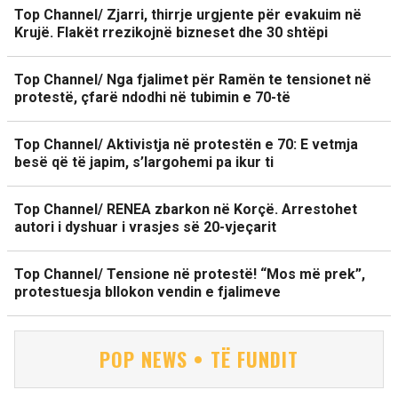
Top Channel/ Zjarri, thirrje urgjente për evakuim në
Krujë. Flakët rrezikojnë bizneset dhe 30 shtëpi
Top Channel/ Nga fjalimet për Ramën te tensionet në
protestë, çfarë ndodhi në tubimin e 70-të
Top Channel/ Aktivistja në protestën e 70: E vetmja
besë që të japim, s’largohemi pa ikur ti
Top Channel/ RENEA zbarkon në Korçë. Arrestohet
autori i dyshuar i vrasjes së 20-vjeçarit
Top Channel/ Tensione në protestë! “Mos më prek”,
protestuesja bllokon vendin e fjalimeve
POP NEWS • TË FUNDIT