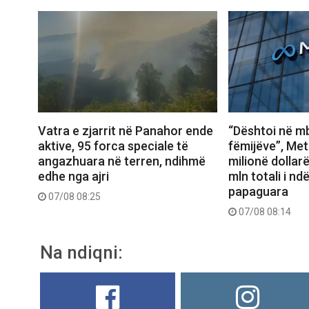
Vatra e zjarrit në Panahor ende
“Dështoi në mb
aktive, 95 forca speciale të
fëmijëve”, Met
angazhuara në terren, ndihmë
milionë dollar
edhe nga ajri
mln totali i n
papaguara
07/08 08:25
07/08 08:14
Na ndiqni: