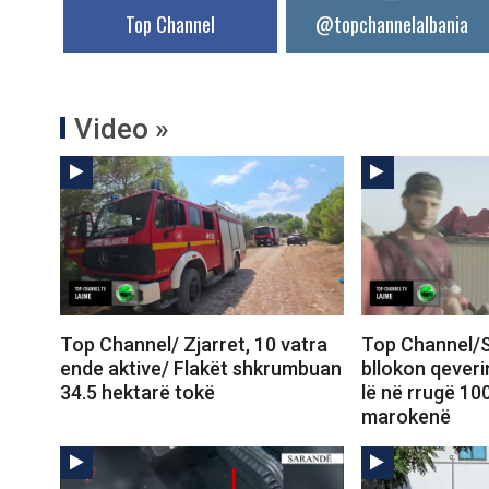
Top Channel
@topchannelalbania
Video »
Top Channel/ Zjarret, 10 vatra
Top Channel/S
ende aktive/ Flakët shkrumbuan
bllokon qeveri
34.5 hektarë tokë
lë në rrugë 10
marokenë