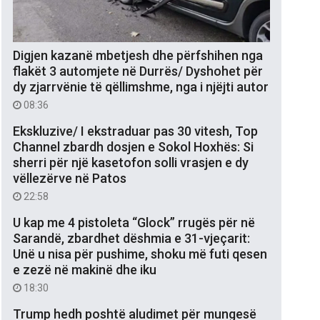
Digjen kazanë mbetjesh dhe përfshihen nga
flakët 3 automjete në Durrës/ Dyshohet për
dy zjarrvënie të qëllimshme, nga i njëjti autor
08:36
Ekskluzive/ I ekstraduar pas 30 vitesh, Top
Channel zbardh dosjen e Sokol Hoxhës: Si
sherri për një kasetofon solli vrasjen e dy
vëllezërve në Patos
22:58
U kap me 4 pistoleta “Glock” rrugës për në
Sarandë, zbardhet dëshmia e 31-vjeçarit:
Unë u nisa për pushime, shoku më futi qesen
e zezë në makinë dhe iku
18:30
Trump hedh poshtë aludimet për mungesë