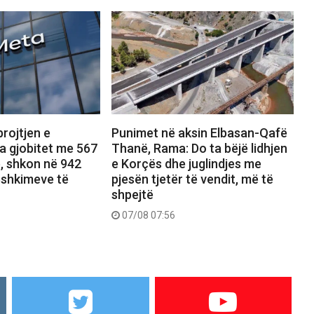
rojtjen e
Punimet në aksin Elbasan-Qafë
a gjobitet me 567
Thanë, Rama: Do ta bëjë lidhjen
ë, shkon në 942
e Korçës dhe juglindjes me
dëshkimeve të
pjesën tjetër të vendit, më të
shpejtë
07/08 07:56