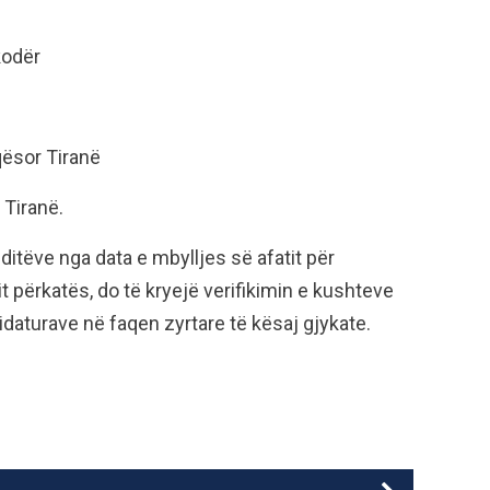
kodër
qësor Tiranë
 Tiranë.
ditëve nga data e mbylljes së afatit për
përkatës, do të kryejë verifikimin e kushteve
idaturave në faqen zyrtare të kësaj gjykate.