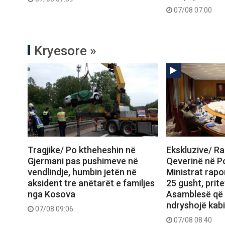
07/08 07:00
Kryesore »
Tragjike/ Po ktheheshin në
Ekskluzive/ R
Gjermani pas pushimeve në
Qeverinë në P
vendlindje, humbin jetën në
Ministrat rap
aksident tre anëtarët e familjes
25 gusht, prit
nga Kosova
Asamblesë që
ndryshojë kabi
07/08 09:06
07/08 08:40