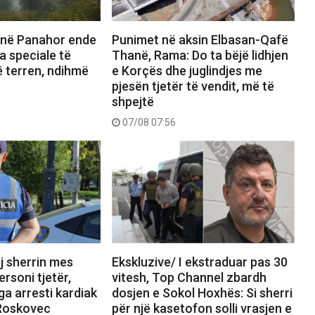
t në Panahor ende
Punimet në aksin Elbasan-Qafë
a speciale të
Thanë, Rama: Do ta bëjë lidhjen
 terren, ndihmë
e Korçës dhe juglindjes me
pjesën tjetër të vendit, më të
shpejtë
07/08 07:56
ij sherrin mes
Ekskluzive/ I ekstraduar pas 30
ersoni tjetër,
vitesh, Top Channel zbardh
ga arresti kardiak
dosjen e Sokol Hoxhës: Si sherri
 Roskovec
për një kasetofon solli vrasjen e