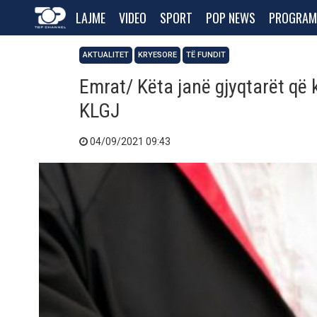
LAJME
VIDEO
SPORT
POP NEWS
PROGRAM
AKTUALITET
KRYESORE
TË FUNDIT
Emrat/ Këta janë gjyqtarët që 
KLGJ
04/09/2021 09:43