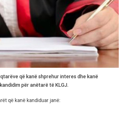
gjyqtarëve që kanë shprehur interes dhe kanë
kandidim për anëtarë të KLGJ.
rët që kanë kandiduar janë: