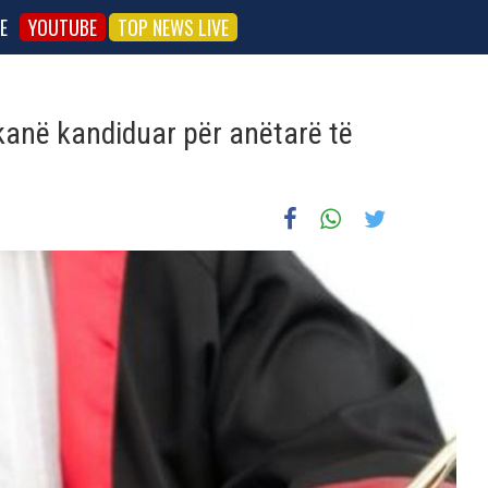
E
YOUTUBE
TOP NEWS LIVE
kanë kandiduar për anëtarë të