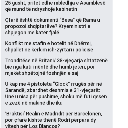
25 gusht, pritet edhe mbledhja e Asamblesë
që mund të ndryshojë kabinetin
Çfarë është dokumenti “Besa” që Rama u
propozoi shqiptarëve? Kryeministri e
shpjegon me katër fjalë
Konflikt me stafin e hotelit në Dhërmi,
shpallet në kërkim ish-zyrtari i policisë
Tronditëse në Britani/ 38-vjeçarja shtatzënë
bie nga kati i nëntë dhe humb jetën, por
mjekët shpëtojnë foshnjën e saj
U kap me 4 pistoleta “Glock” rrugës për në
Sarandë, zbardhet dëshmia e 31-vjeçarit:
Unë u nisa për pushime, shoku më futi qesen
e zezë në makinë dhe iku
‘Braktisi’ Realin e Madridit për Barcelonën,
por çfarë kishte thënë Rodri përpara dy
vitesh për Los Blancos?