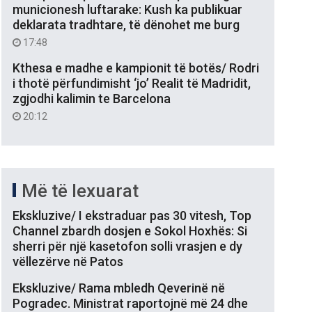
municionesh luftarake: Kush ka publikuar
deklarata tradhtare, të dënohet me burg
17:48
Kthesa e madhe e kampionit të botës/ Rodri
i thotë përfundimisht ‘jo’ Realit të Madridit,
zgjodhi kalimin te Barcelona
20:12
Më të lexuarat
Ekskluzive/ I ekstraduar pas 30 vitesh, Top
Channel zbardh dosjen e Sokol Hoxhës: Si
sherri për një kasetofon solli vrasjen e dy
vëllezërve në Patos
Ekskluzive/ Rama mbledh Qeverinë në
Pogradec. Ministrat raportojnë më 24 dhe