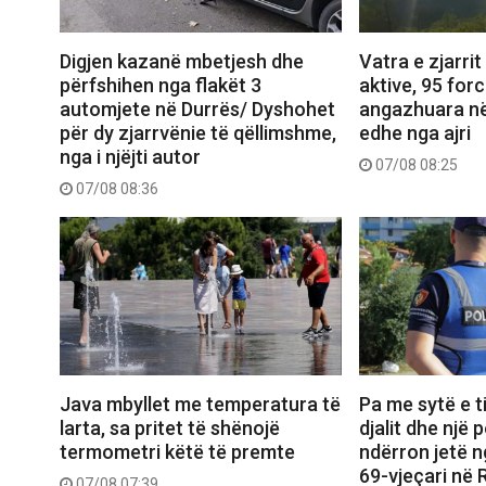
Digjen kazanë mbetjesh dhe
Vatra e zjarri
përfshihen nga flakët 3
aktive, 95 forc
automjete në Durrës/ Dyshohet
angazhuara në
për dy zjarrvënie të qëllimshme,
edhe nga ajri
nga i njëjti autor
07/08 08:25
07/08 08:36
Java mbyllet me temperatura të
Pa me sytë e t
larta, sa pritet të shënojë
djalit dhe një p
termometri këtë të premte
ndërron jetë n
69-vjeçari në
07/08 07:39