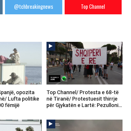
@tchbreakingnews
Top Channel
panjë, opozita
Top Channel/ Protesta e 68-të
në/ Lufta politike
në Tiranë/ Protestuesit thirrje
00 fëmijë
për Gjykatën e Lartë: Pezulloni…