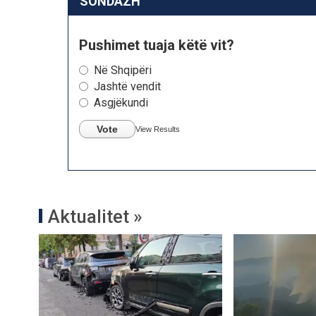
SONDAZH
Pushimet tuaja këtë vit?
Në Shqipëri
Jashtë vendit
Asgjëkundi
Vote
View Results
Aktualitet »