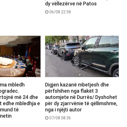
dy vëllezërve në Patos
06/08 22:58
ama mbledh
Digjen kazanë mbetjesh dhe
ogradec.
përfshihen nga flakët 3
ortojnë më 24 dhe
automjete në Durrës/ Dyshohet
et edhe mbledhja e
për dy zjarrvënie të qëllimshme,
 mund të
nga i njëjti autor
netin
07/08 08:36