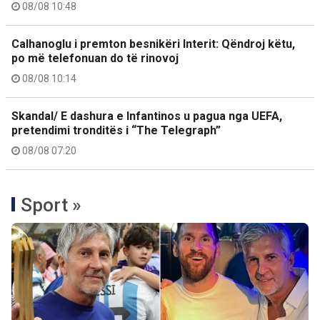
08/08 10:48
Calhanoglu i premton besnikëri Interit: Qëndroj këtu,
po më telefonuan do të rinovoj
08/08 10:14
Skandal/ E dashura e Infantinos u pagua nga UEFA,
pretendimi tronditës i “The Telegraph”
08/08 07:20
Sport »