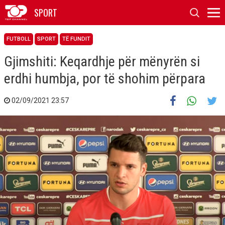
SPORT
FUTBOLL
SPORT
TË FUNDIT
Gjimshiti: Keqardhje për mënyrën si
erdhi humbja, por të shohim përpara
02/09/2021 23:57