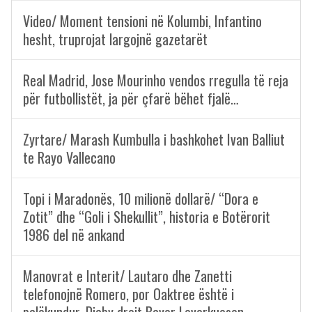
Video/ Moment tensioni në Kolumbi, Infantino
hesht, truprojat largojnë gazetarët
Real Madrid, Jose Mourinho vendos rregulla të reja
për futbollistët, ja për çfarë bëhet fjalë…
Zyrtare/ Marash Kumbulla i bashkohet Ivan Balliut
te Rayo Vallecano
Topi i Maradonës, 10 milionë dollarë/ “Dora e
Zotit” dhe “Goli i Shekullit”, historia e Botërorit
1986 del në ankand
Manovrat e Interit/ Lautaro dhe Zanetti
telefonojnë Romero, por Oaktree është i