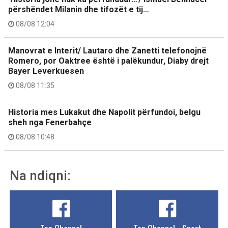
përshëndet Milanin dhe tifozët e tij…
08/08 12:04
Manovrat e Interit/ Lautaro dhe Zanetti telefonojnë
Romero, por Oaktree është i palëkundur, Diaby drejt
Bayer Leverkuesen
08/08 11:35
Historia mes Lukakut dhe Napolit përfundoi, belgu
sheh nga Fenerbahçe
08/08 10:48
Na ndiqni: