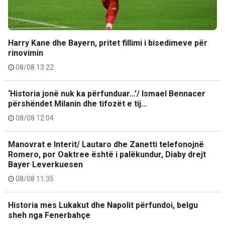
Harry Kane dhe Bayern, pritet fillimi i bisedimeve për
rinovimin
08/08 13:22
‘Historia jonë nuk ka përfunduar…’/ Ismael Bennacer
përshëndet Milanin dhe tifozët e tij…
08/08 12:04
Manovrat e Interit/ Lautaro dhe Zanetti telefonojnë
Romero, por Oaktree është i palëkundur, Diaby drejt
Bayer Leverkuesen
08/08 11:35
Historia mes Lukakut dhe Napolit përfundoi, belgu
sheh nga Fenerbahçe