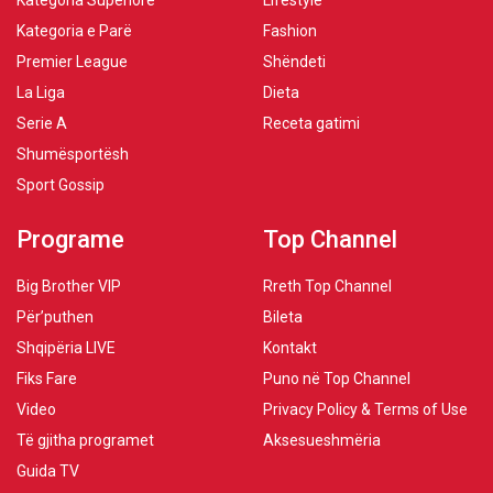
Kategoria Superiore
Lifestyle
Kategoria e Parë
Fashion
Premier League
Shëndeti
La Liga
Dieta
Serie A
Receta gatimi
Shumësportësh
Sport Gossip
Programe
Top Channel
Big Brother VIP
Rreth Top Channel
Për’puthen
Bileta
Shqipëria LIVE
Kontakt
Fiks Fare
Puno në Top Channel
Video
Privacy Policy & Terms of Use
Të gjitha programet
Aksesueshmëria
Guida TV