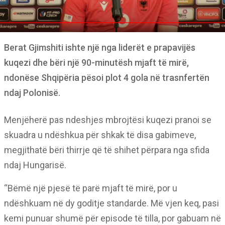
Berat Gjimshiti ishte një nga liderët e prapavijës
kuqezi dhe bëri një 90-minutësh mjaft të mirë,
ndonëse Shqipëria pësoi plot 4 gola në trasnfertën
ndaj Polonisë.
Menjëherë pas ndeshjes mbrojtësi kuqezi pranoi se
skuadra u ndëshkua për shkak të disa gabimeve,
megjithatë bëri thirrje që të shihet përpara nga sfida
ndaj Hungarisë.
“Bëmë një pjesë të parë mjaft të mirë, por u
ndëshkuam në dy goditje standarde. Më vjen keq, pasi
kemi punuar shumë për episode të tilla, por gabuam në