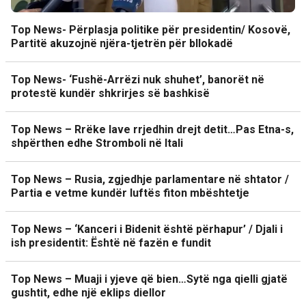
Top News- Përplasja politike për presidentin/ Kosovë,
Partitë akuzojnë njëra-tjetrën për bllokadë
Top News- ‘Fushë-Arrëzi nuk shuhet’, banorët në
protestë kundër shkrirjes së bashkisë
Top News – Rrëke lave rrjedhin drejt detit…Pas Etna-s,
shpërthen edhe Stromboli në Itali
Top News – Rusia, zgjedhje parlamentare në shtator /
Partia e vetme kundër luftës fiton mbështetje
Top News – ‘Kanceri i Bidenit është përhapur’ / Djali i
ish presidentit: Është në fazën e fundit
Top News – Muaji i yjeve që bien…Sytë nga qielli gjatë
gushtit, edhe një eklips diellor