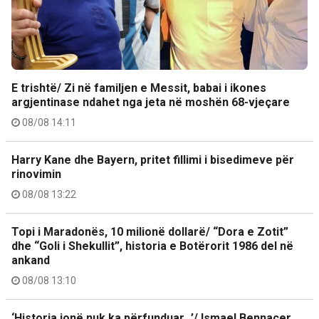
E trishtë/ Zi në familjen e Messit, babai i ikones
argjentinase ndahet nga jeta në moshën 68-vjeçare
08/08 14:11
Harry Kane dhe Bayern, pritet fillimi i bisedimeve për
rinovimin
08/08 13:22
Topi i Maradonës, 10 milionë dollarë/ “Dora e Zotit”
dhe “Goli i Shekullit”, historia e Botërorit 1986 del në
ankand
08/08 13:10
‘Historia jonë nuk ka përfunduar…’/ Ismael Bennacer