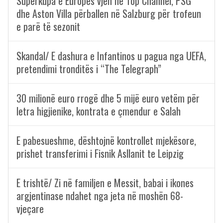
Superkupa e Europës vjen në Top Channel, PSG
dhe Aston Villa përballen në Salzburg për trofeun
e parë të sezonit
Skandal/ E dashura e Infantinos u pagua nga UEFA,
pretendimi tronditës i “The Telegraph”
30 milionë euro rrogë dhe 5 mijë euro vetëm për
letra higjienike, kontrata e çmendur e Salah
E pabesueshme, dështojnë kontrollet mjekësore,
prishet transferimi i Fisnik Asllanit te Leipzig
E trishtë/ Zi në familjen e Messit, babai i ikones
argjentinase ndahet nga jeta në moshën 68-
vjeçare