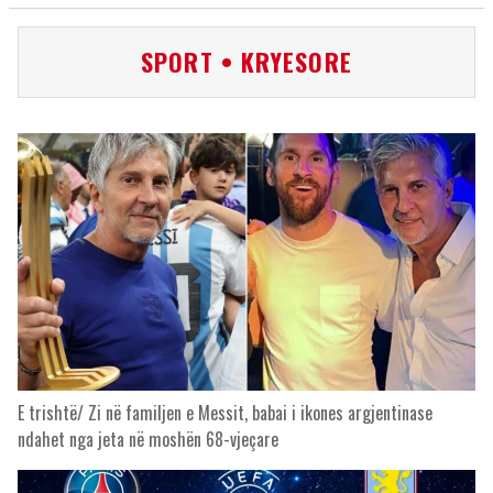
SPORT • KRYESORE
E trishtë/ Zi në familjen e Messit, babai i ikones argjentinase
ndahet nga jeta në moshën 68-vjeçare