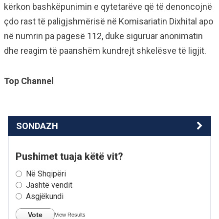
kërkon bashkëpunimin e qytetarëve që të denoncojnë
çdo rast të paligjshmërisë në Komisariatin Dixhital apo
në numrin pa pagesë 112, duke siguruar anonimatin
dhe reagim të paanshëm kundrejt shkelësve të ligjit.
Top Channel
SONDAZH
Pushimet tuaja këtë vit?
Në Shqipëri
Jashtë vendit
Asgjëkundi
Vote
View Results