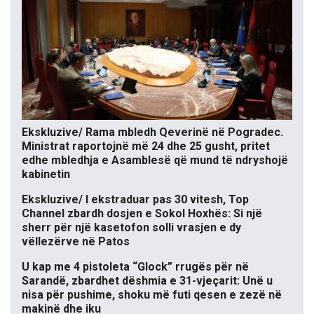
Ekskluzive/ Rama mbledh Qeverinë në Pogradec.
Ministrat raportojnë më 24 dhe 25 gusht, pritet
edhe mbledhja e Asamblesë që mund të ndryshojë
kabinetin
Ekskluzive/ I ekstraduar pas 30 vitesh, Top
Channel zbardh dosjen e Sokol Hoxhës: Si një
sherr për një kasetofon solli vrasjen e dy
vëllezërve në Patos
U kap me 4 pistoleta “Glock” rrugës për në
Sarandë, zbardhet dëshmia e 31-vjeçarit: Unë u
nisa për pushime, shoku më futi qesen e zezë në
makinë dhe iku