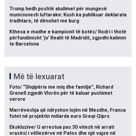
Trump hedh poshtë aludimet për mungesë
municionesh luftarake: Kush ka publikuar deklarata
tradhtare, të dënohet me burg
Kthesa e madhe e kampionit të botës/ Rodri i thotë
përfundimisht ‘jo’ Realit të Madridit, zgjodhi kalimin
te Barcelona
Më të lexuarat
Foto/ “Shqipëria me miq dhe familje”, Richard
Grenell zgjedh Vlorën për të kaluar pushimet
verore
Marrëveshja që ndryshon lojën në Mesdhe, Franca
futet në projektin miliarda euro Greqi-Qipro
Ekskluzive/ U arrestua pas 30 vitesh në arrati
vrasësi i vëllezërve në Patos dhe një vajze në