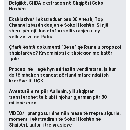
Belgjikë, SHBA ekstradon në Shqipëri Sokol
Hoxhën
Ekskluzive/ I ekstraduar pas 30 vitesh, Top
Channel zbardh dosjen e Sokol Hoxhës: Si një
sherr për një kasetofon solli vrasjen e dy
vëllezërve në Patos
Çfarë është dokumenti “Besa” që Rama u propozoi
shqiptarëve? Kryeministri e shpjegon me katër
fjalë
Procesi në Hagë hyn në fazën vendimtare, ja kur
do të mbahen seancat përfundimtare ndaj ish-
krerëve të UÇK
Aventurë e re për Asllanin, ylli shqiptar
transferohet te klubi i njohur gjerman për 30
milionë euro
VIDEO/ I prangosur dhe nën masa të rrepta sigurie,
momenti i ekstradimit të Sokol Hoxhës në
Shqipëri, autor i tre vrasjeve