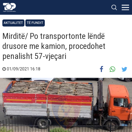
AKTUALITET
TË FUNDIT
Mirditë/ Po transportonte lëndë
drusore me kamion, procedohet
penalisht 57-vjeçari
01/09/2021 16:18