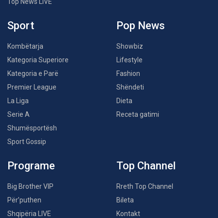
Top News LIVE
Sport
Pop News
Kombëtarja
Showbiz
Kategoria Superiore
Lifestyle
Kategoria e Parë
Fashion
Premier League
Shëndeti
La Liga
Dieta
Serie A
Receta gatimi
Shumësportësh
Sport Gossip
Programe
Top Channel
Big Brother VIP
Rreth Top Channel
Për’puthen
Bileta
Shqipëria LIVE
Kontakt