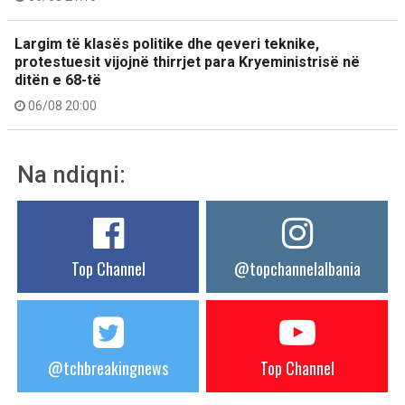
Largim të klasës politike dhe qeveri teknike,
protestuesit vijojnë thirrjet para Kryeministrisë në
ditën e 68-të
06/08 20:00
Na ndiqni:
Top Channel
@topchannelalbania
@tchbreakingnews
Top Channel