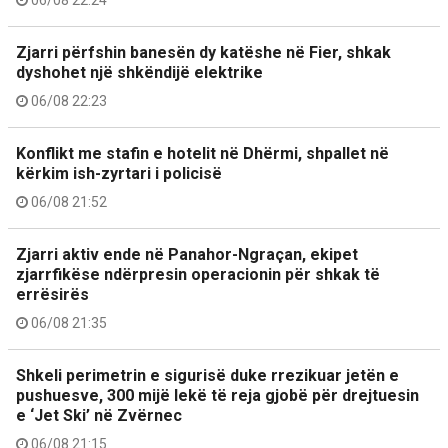
Zjarri përfshin banesën dy katëshe në Fier, shkak
dyshohet një shkëndijë elektrike
06/08 22:23
Konflikt me stafin e hotelit në Dhërmi, shpallet në
kërkim ish-zyrtari i policisë
06/08 21:52
Zjarri aktiv ende në Panahor-Ngraçan, ekipet
zjarrfikëse ndërpresin operacionin për shkak të
errësirës
06/08 21:35
Shkeli perimetrin e sigurisë duke rrezikuar jetën e
pushuesve, 300 mijë lekë të reja gjobë për drejtuesin
e ‘Jet Ski’ në Zvërnec
06/08 21:15