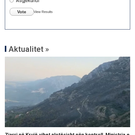
Asgjëkundi
Vote
View Results
Aktualitet »
Zjarri në Krujë vihet plotësisht nën kontroll, Ministria e