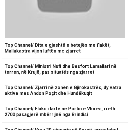
Top Channel/ Dita e gjashtë e betejës me flakët,
Mallakastra vijon luftën me zjarret
Top Channel/ Ministri Nufi dhe Besfort Lamallari në
terren, në Krujë, pas situatës nga zjarret
Top Channel/ Zjarri në zonën e Gjirokastrës, dy vatra
aktive mes Andon Poçit dhe Hundëkuqit
Top Channel/ Fluks i lartë në Portin e Vlorës, rreth
2700 pasagjerë mbërrijnë nga Brindisi
Top Channel/ Vrau 20-vjeçarin në Korçë, arrestohet