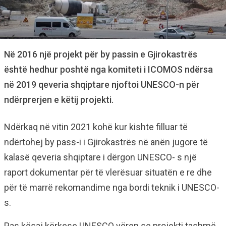
Në 2016 një projekt për by passin e Gjirokastrës
është hedhur poshtë nga komiteti i ICOMOS ndërsa
në 2019 qeveria shqiptare njoftoi UNESCO-n për
ndërprerjen e këtij projekti.
Ndërkaq në vitin 2021 kohë kur kishte filluar të
ndërtohej by pass-i i Gjirokastrës në anën jugore të
kalasë qeveria shqiptare i dërgon UNESCO- s një
raport dokumentar për të vlerësuar situatën e re dhe
për të marrë rekomandime nga bordi teknik i UNESCO-
s.
Pas kësaj kërkese UNESCO vëren se projekti tashmë