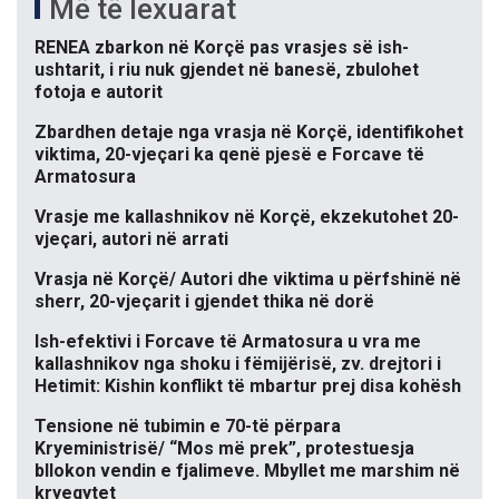
Më të lexuarat
RENEA zbarkon në Korçë pas vrasjes së ish-
ushtarit, i riu nuk gjendet në banesë, zbulohet
fotoja e autorit
Zbardhen detaje nga vrasja në Korçë, identifikohet
viktima, 20-vjeçari ka qenë pjesë e Forcave të
Armatosura
Vrasje me kallashnikov në Korçë, ekzekutohet 20-
vjeçari, autori në arrati
Vrasja në Korçë/ Autori dhe viktima u përfshinë në
sherr, 20-vjeçarit i gjendet thika në dorë
Ish-efektivi i Forcave të Armatosura u vra me
kallashnikov nga shoku i fëmijërisë, zv. drejtori i
Hetimit: Kishin konflikt të mbartur prej disa kohësh
Tensione në tubimin e 70-të përpara
Kryeministrisë/ “Mos më prek”, protestuesja
bllokon vendin e fjalimeve. Mbyllet me marshim në
kryeqytet