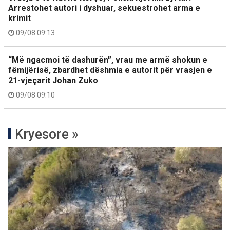
Arrestohet autori i dyshuar, sekuestrohet arma e
krimit
09/08 09:13
“Më ngacmoi të dashurën”, vrau me armë shokun e
fëmijërisë, zbardhet dëshmia e autorit për vrasjen e
21-vjeçarit Johan Zuko
09/08 09:10
Kryesore »