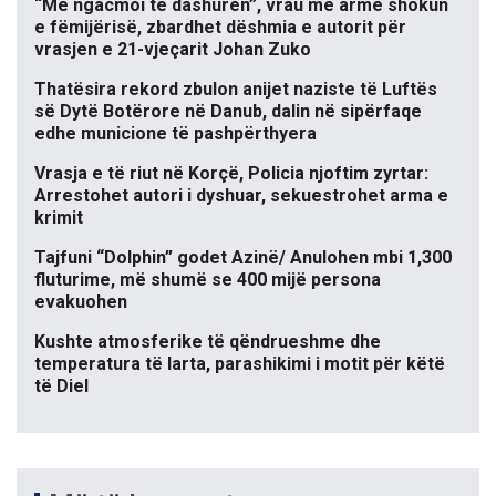
“Më ngacmoi të dashurën”, vrau me armë shokun
e fëmijërisë, zbardhet dëshmia e autorit për
vrasjen e 21-vjeçarit Johan Zuko
Thatësira rekord zbulon anijet naziste të Luftës
së Dytë Botërore në Danub, dalin në sipërfaqe
edhe municione të pashpërthyera
Vrasja e të riut në Korçë, Policia njoftim zyrtar:
Arrestohet autori i dyshuar, sekuestrohet arma e
krimit
Tajfuni “Dolphin” godet Azinë/ Anulohen mbi 1,300
fluturime, më shumë se 400 mijë persona
evakuohen
Kushte atmosferike të qëndrueshme dhe
temperatura të larta, parashikimi i motit për këtë
të Diel