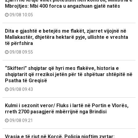
Mbrojtjes: Mbi 400 forca u angazhuan gjatë natës
09/08 10:05
Dita e gjashtë e betejës me flakët, zjarret vijojnë në
Mallakastër, dhjetëra hektarë pyje, ullishte e vreshta
të përfshira
09/08 09:55
“Skifteri” shqiptar që hyri mes flakëve, historia e
shqiptarit që rrezikoi jetën për të shpëtuar shtëpitë në
Psatha të Greqisë
09/08 09:43
Kulmi i sezonit veror/ Fluks i lartë në Portin e Vlorës,
rreth 2700 pasagjerë mbërrijnë nga Brindisi
09/08 09:21
Vrasja e të riut në Korçë, Policia njoftim zyrtar: