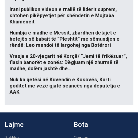
Irani publikon videon e rrallë të liderit suprem,
shtohen pikëpyetjet për shëndetin e Mojtaba
Khameneit
Humbja e madhe e Messit, zbardhen detajet e
betejës së babait të “Pleshtit” me sëmundjen e
rëndë: Leo mendoi të largohej nga Botërori
Vrasja e 20-vjeçarit në Korçë/ “Jemi të frikësuar”,
flasin banorët e zonës: Dëgjuam një zhurmë të
madhe, dolëm jashtë dhe…
Nuk ka qetësi në Kuvendin e Kosovës, Kurti
goditet me vezë gjatë seancës nga deputetja e
AAK
Lajme
Bota
Politikë
Opinion