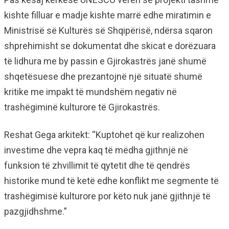
kishte filluar e madje kishte marrë edhe miratimin e
Ministrisë së Kulturës së Shqipërisë, ndërsa sqaron
shprehimisht se dokumentat dhe skicat e dorëzuara
të lidhura me by passin e Gjirokastrës janë shumë
shqetësuese dhe prezantojnë një situatë shumë
kritike me impakt të mundshëm negativ në
trashëgiminë kulturore të Gjirokastrës.
Reshat Gega arkitekt: “Kuptohet që kur realizohen
investime dhe vepra kaq të mëdha gjithnjë në
funksion të zhvillimit të qytetit dhe të qendrës
historike mund të ketë edhe konflikt me segmente të
trashëgimisë kulturore por këto nuk janë gjithnjë të
pazgjidhshme.”