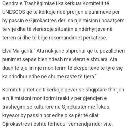
Qendra e Trashëgimisë i ka kërkuar Komitetit të
UNESCOS që të kërkojë ndërprerjen e punimeve për
by passin e Gjirokastrës deri sa një mision i posatçëm
të vijë dhe të vlerësojë situatën e ndërhyrjeve në
terren si dhe të bëjë rekomandimet përkatëse.
Elva Margariti:“ Ata nuk janë shprehur që të pezullohen
punimet sepse bien ndesh me vlerat e shtuara. Ata
duan të sjellin një monitorim të ekspertëve të tyre siç
ka ndodhur edhe në shumë raste të tjera.”
Komiteti pritet që ti kërkojë qeverisë shqiptare thirrjen
e një misioni monitorimi reaktiv për gjendjen e
trashëgimisë kulturore në Gjirokastër me fokus
kryesor by passin por edhe pika për të cilat
Gjirokastrës i është tërhequr vëmendja ndër vite.