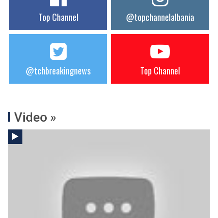
Top Channel
@topchannelalbania
@tchbreakingnews
Top Channel
Video »