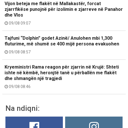
Vijon beteja me flakët në Mallakastër, forcat
zjarrfikëse punojnë për izolimin e zjarreve në Panahor
dhe Vlos
09/08 09:07
Tajfuni “Dolphin” godet Azinë/ Anulohen mbi 1,300
fluturime, më shumë se 400 mijë persona evakuohen
09/08 08:57
Kryeministri Rama reagon për zjarrin në Krujë: Shteti
ishte në këmbë, heronjtë tanë u përballën me flakët
dhe shmangën një tragjedi
09/08 08:46
Na ndiqni: