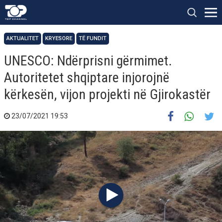
AKTUALITET
KRYESORE
TË FUNDIT
UNESCO: Ndërprisni gërmimet.
Autoritetet shqiptare injorojnë
kërkesën, vijon projekti në Gjirokastër
23/07/2021 19:53