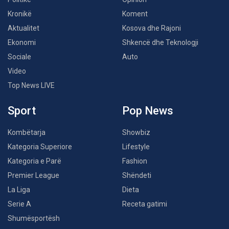
Kronikë
Koment
Aktualitet
Kosova dhe Rajoni
Ekonomi
Shkencë dhe Teknologji
Sociale
Auto
Video
Top News LIVE
Sport
Pop News
Kombëtarja
Showbiz
Kategoria Superiore
Lifestyle
Kategoria e Parë
Fashion
Premier League
Shëndeti
La Liga
Dieta
Serie A
Receta gatimi
Shumësportësh