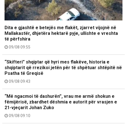
Dita e gjashtë e betejës me flakët, zjarret vijojnë në
Mallakastër, dhjetëra hektarë pyje, ullishte e vreshta
të përfshira
09/08 09:55
“Skifteri” shqiptar që hyri mes flakëve, historia e
shqiptarit që rrezikoi jetën për të shpëtuar shtëpitë në
Psatha të Greqisë
09/08 09:43
“Më ngacmoi të dashurën”, vrau me armë shokun e
fëmijërisë, zbardhet dëshmia e autorit për vrasjen e
21-vjeçarit Johan Zuko
09/08 09:10