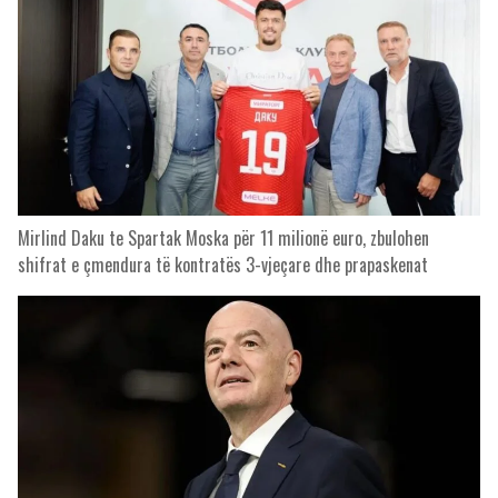
Mirlind Daku te Spartak Moska për 11 milionë euro, zbulohen
shifrat e çmendura të kontratës 3-vjeçare dhe prapaskenat