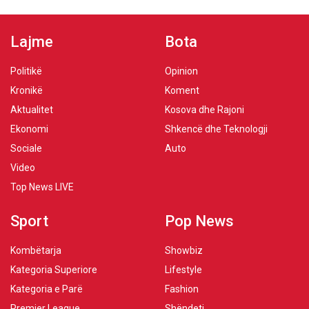
Lajme
Bota
Politikë
Opinion
Kronikë
Koment
Aktualitet
Kosova dhe Rajoni
Ekonomi
Shkencë dhe Teknologji
Sociale
Auto
Video
Top News LIVE
Sport
Pop News
Kombëtarja
Showbiz
Kategoria Superiore
Lifestyle
Kategoria e Parë
Fashion
Premier League
Shëndeti