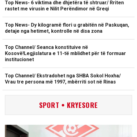
Top News- 6 viktima dhe dhjetëra të shtruar/ Rriten
rastet me virusin e Nilit Perëndimor në Greqi
Top News- Dy kilogramë flori u grabitën në Paskuqan,
detaje nga hetimet, kontrolle në disa zona
Top Channel/ Seanca konstituive në
Kosovë!Legjislatura e 11-të mblidhet për të formuar
institucionet
Top Channel/ Ekstradohet nga SHBA Sokol Hoxha/
Vrau tre persona më 1997, mbërriti sot në Rinas
SPORT • KRYESORE