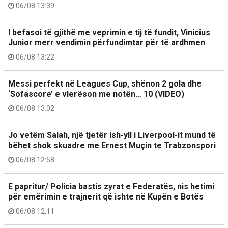
06/08 13:39
I befasoi të gjithë me veprimin e tij të fundit, Vinicius
Junior merr vendimin përfundimtar për të ardhmen
06/08 13:22
Messi perfekt në Leagues Cup, shënon 2 gola dhe
‘Sofascore’ e vlerëson me notën… 10 (VIDEO)
06/08 13:02
Jo vetëm Salah, një tjetër ish-yll i Liverpool-it mund të
bëhet shok skuadre me Ernest Muçin te Trabzonspori
06/08 12:58
E papritur/ Policia bastis zyrat e Federatës, nis hetimi
për emërimin e trajnerit që ishte në Kupën e Botës
06/08 12:11