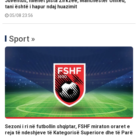
Juventus, nxehet pista Zirkzee, Manchester United,
tani është i hapur ndaj huazimit
05/08 23:56
Sport »
Sezoni i ri në futbollin shqiptar, FSHF miraton oraret e
reja të ndeshjeve të Kategorisë Superiore dhe të Parë