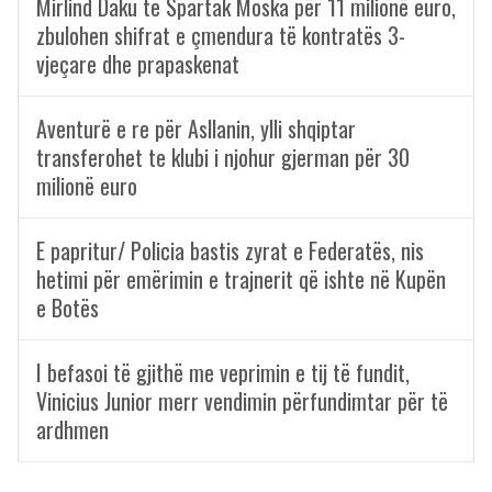
Mirlind Daku te Spartak Moska për 11 milionë euro,
zbulohen shifrat e çmendura të kontratës 3-
vjeçare dhe prapaskenat
Aventurë e re për Asllanin, ylli shqiptar
transferohet te klubi i njohur gjerman për 30
milionë euro
E papritur/ Policia bastis zyrat e Federatës, nis
hetimi për emërimin e trajnerit që ishte në Kupën
e Botës
I befasoi të gjithë me veprimin e tij të fundit,
Vinicius Junior merr vendimin përfundimtar për të
ardhmen