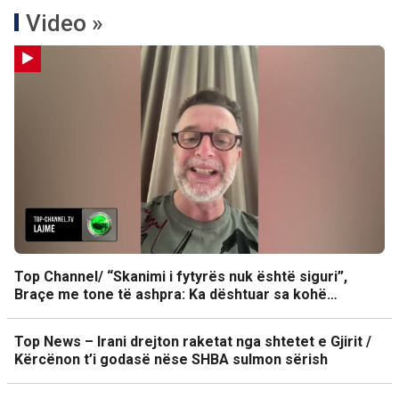
Video »
Top Channel/ “Skanimi i fytyrës nuk është siguri”,
Braçe me tone të ashpra: Ka dështuar sa kohë…
Top News – Irani drejton raketat nga shtetet e Gjirit /
Kërcënon t’i godasë nëse SHBA sulmon sërish