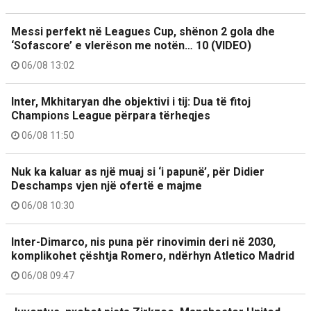
Messi perfekt në Leagues Cup, shënon 2 gola dhe
‘Sofascore’ e vlerëson me notën… 10 (VIDEO)
06/08 13:02
Inter, Mkhitaryan dhe objektivi i tij: Dua të fitoj
Champions League përpara tërheqjes
06/08 11:50
Nuk ka kaluar as një muaj si ‘i papunë’, për Didier
Deschamps vjen një ofertë e majme
06/08 10:30
Inter-Dimarco, nis puna për rinovimin deri në 2030,
komplikohet çështja Romero, ndërhyn Atletico Madrid
06/08 09:47