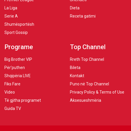
La Liga
Dieta
Serie A
Receta gatimi
Shumësportësh
Sport Gossip
Programe
Top Channel
Big Brother VIP
Rreth Top Channel
Për’puthen
Bileta
Shqipëria LIVE
Kontakt
Fiks Fare
Puno në Top Channel
Video
Privacy Policy & Terms of Use
Të gjitha programet
Aksesueshmëria
Guida TV