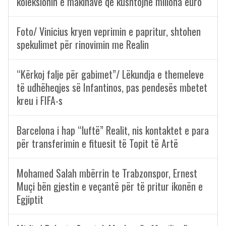
koleksionin e makinave që kushtojnë miliona euro
Foto/ Vinicius kryen veprimin e papritur, shtohen
spekulimet për rinovimin me Realin
“Kërkoj falje për gabimet”/ Lëkundja e themeleve
të udhëheqjes së Infantinos, pas pendesës mbetet
kreu i FIFA-s
Barcelona i hap “luftë” Realit, nis kontaktet e para
për transferimin e fituesit të Topit të Artë
Mohamed Salah mbërrin te Trabzonspor, Ernest
Muçi bën gjestin e veçantë për të pritur ikonën e
Egjiptit