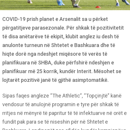
COVID-19 prish planet e Arsenalit sa u përket
përgatitjeve parasezonale. Për shkak të pozitivitetit
të disa anëtarëve të ekipit, klubit anglez iu desh të
anulonte turneun në Shtetet e Bashkuara dhe të
hiqte dorë nga ndeshjet miqësore të verës të
planifikuara në SHBA, duke përfshirë ndeshjen e
planifikuar më 25 korrik, kundër Interit. Mësohet se
lojtarët pozitivë janë të gjithë asimptomatikë.
Sipas faqes angleze “The Athletic”, “Topçinjtë” kanë
vendosur të anulojnë programin e tyre për shkak të
rritjes në mënyrë të papritur të të infektuarve në orët e
fundit pak para se të niseshin për në Shtetet e