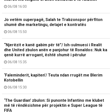
06/08 16:00
Jo vetëm superpagë, Salah te Trabzonspor përfiton
shumë dhe marketingu, detajet e kontratës
06/08 15:50
“Njerëzit e kanë gabim për të”/ Ish-sulmuesi i Realit
dhe United zbulon anën e panjohur të Ronaldos: Nuk ka
qenë kurrë arrogant, është shumë i përulur
06/08 15:35
‘Faleminderit, kapiten’/ Teuta ndan rrugët me Blerim
Kotobellin
06/08 15:30
‘The Guardian’ zbulon: Si punonte Infantino me klubet
më të rëndësishme për projektin e Super League të
FIFA