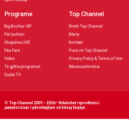
Programe
Top Channel
Big Brother VIP
Rreth Top Channel
Për’puthen
Bileta
Shqipëria LIVE
Kontakt
Fiks Fare
Puno në Top Channel
Video
Privacy Policy & Terms of Use
Të gjitha programet
Aksesueshmëria
Guida TV
© Top Channel 2001 - 2026 • Ndalohet riprodhimi i
paautorizuar i përmbajtjes së kësaj faqeje.