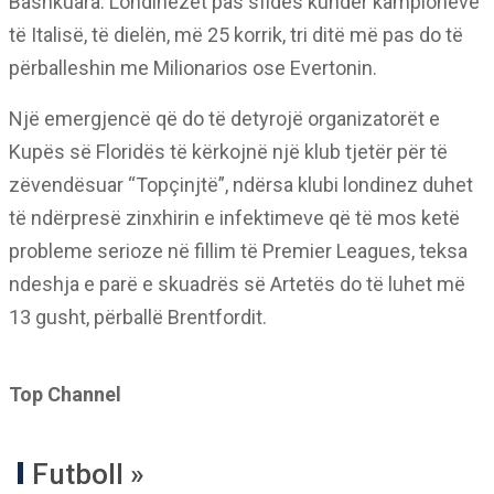
Bashkuara. Londinezët pas sfidës kundër kampionëve
të Italisë, të dielën, më 25 korrik, tri ditë më pas do të
përballeshin me Milionarios ose Evertonin.
Një emergjencë që do të detyrojë organizatorët e
Kupës së Floridës të kërkojnë një klub tjetër për të
zëvendësuar “Topçinjtë”, ndërsa klubi londinez duhet
të ndërpresë zinxhirin e infektimeve që të mos ketë
probleme serioze në fillim të Premier Leagues, teksa
ndeshja e parë e skuadrës së Artetës do të luhet më
13 gusht, përballë Brentfordit.
Top Channel
Futboll »