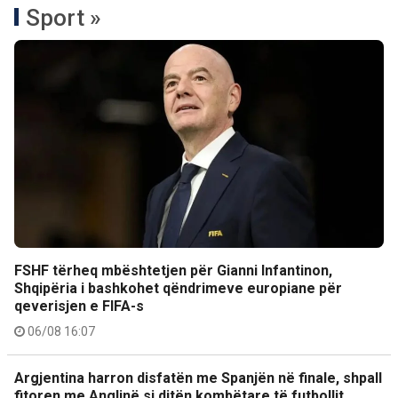
Sport »
FSHF tërheq mbështetjen për Gianni Infantinon,
Shqipëria i bashkohet qëndrimeve europiane për
qeverisjen e FIFA-s
06/08 16:07
Argjentina harron disfatën me Spanjën në finale, shpall
fitoren me Anglinë si ditën kombëtare të futbollit