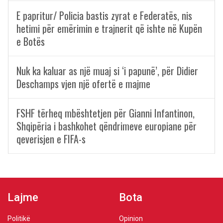
E papritur/ Policia bastis zyrat e Federatës, nis
hetimi për emërimin e trajnerit që ishte në Kupën
e Botës
Nuk ka kaluar as një muaj si ‘i papunë’, për Didier
Deschamps vjen një ofertë e majme
FSHF tërheq mbështetjen për Gianni Infantinon,
Shqipëria i bashkohet qëndrimeve europiane për
qeverisjen e FIFA-s
Lajme
Bota
Politikë
Opinion