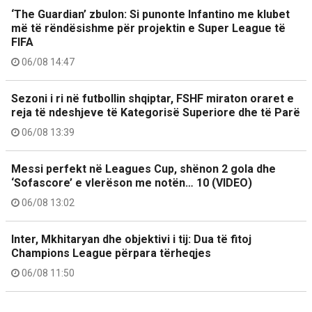
‘The Guardian’ zbulon: Si punonte Infantino me klubet
më të rëndësishme për projektin e Super League të
FIFA
06/08 14:47
Sezoni i ri në futbollin shqiptar, FSHF miraton oraret e
reja të ndeshjeve të Kategorisë Superiore dhe të Parë
06/08 13:39
Messi perfekt në Leagues Cup, shënon 2 gola dhe
‘Sofascore’ e vlerëson me notën… 10 (VIDEO)
06/08 13:02
Inter, Mkhitaryan dhe objektivi i tij: Dua të fitoj
Champions League përpara tërheqjes
06/08 11:50