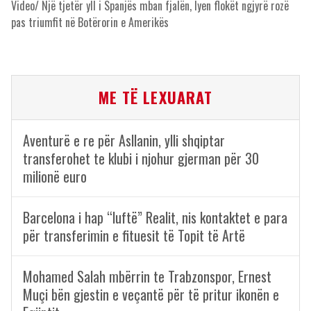
Video/ Një tjetër yll i Spanjës mban fjalën, lyen flokët ngjyrë rozë
pas triumfit në Botërorin e Amerikës
ME TË LEXUARAT
Aventurë e re për Asllanin, ylli shqiptar
transferohet te klubi i njohur gjerman për 30
milionë euro
Barcelona i hap “luftë” Realit, nis kontaktet e para
për transferimin e fituesit të Topit të Artë
Mohamed Salah mbërrin te Trabzonspor, Ernest
Muçi bën gjestin e veçantë për të pritur ikonën e