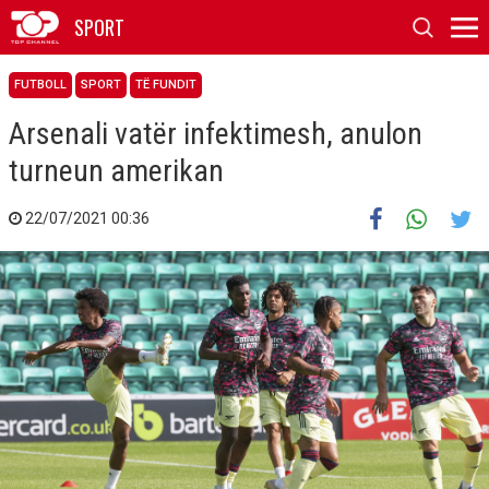
SPORT
FUTBOLL
SPORT
TË FUNDIT
Arsenali vatër infektimesh, anulon
turneun amerikan
22/07/2021 00:36