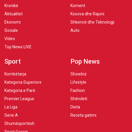
Kronikë
Koment
Aktualitet
Kosova dhe Rajoni
Ekonomi
Shkencë dhe Teknologji
Sociale
Auto
Video
Top News LIVE
Sport
Pop News
Kombëtarja
Showbiz
Kategoria Superiore
Lifestyle
Kategoria e Parë
Fashion
Premier League
Shëndeti
La Liga
Dieta
Serie A
Receta gatimi
Shumësportësh
Sport Gossip