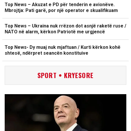
Top News – Akuzat e PD për tenderin e avionëve.
Mbrojtja: Pati garë, por një operator e skualifikuam
Top News – Ukraina nuk rrëzon dot asnjë raketë ruse /
NATO në alarm, kërkon Patriotë me urgjencë
Top News- Dy muaj nuk mjaftuan / Kurti kërkon kohë
shtesë, ndërpret seancën konstituive
SPORT • KRYESORE