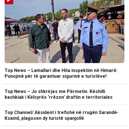
Top News – Lamallari dhe Hita inspektim në Himarë:
Punojmë për të garantuar sigurinë e turistëve!
Top News – Jo shkrirjes me Përmetin. Këshilli
bashkiak i Këlcyrës ‘rrëzon’ draftin e territoriales
Top Channel/ Aksident i trefishë në rrugën Sarandë-
Ksamil, plagosen dy turistë spanjollë