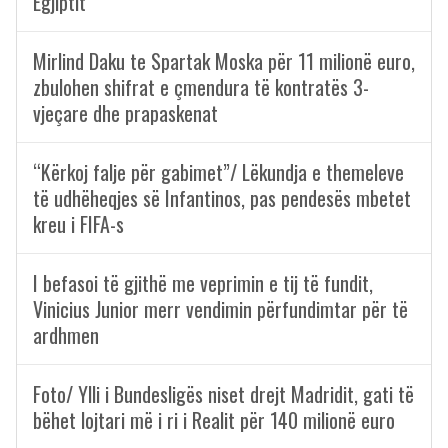
Egjiptit
Mirlind Daku te Spartak Moska për 11 milionë euro,
zbulohen shifrat e çmendura të kontratës 3-
vjeçare dhe prapaskenat
“Kërkoj falje për gabimet”/ Lëkundja e themeleve
të udhëheqjes së Infantinos, pas pendesës mbetet
kreu i FIFA-s
I befasoi të gjithë me veprimin e tij të fundit,
Vinicius Junior merr vendimin përfundimtar për të
ardhmen
Foto/ Ylli i Bundesligës niset drejt Madridit, gati të
bëhet lojtari më i ri i Realit për 140 milionë euro