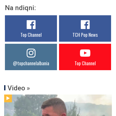
Na ndiqni:
Top Channel
TCH Pop News
@topchannelalbania
Top Channel
Video »