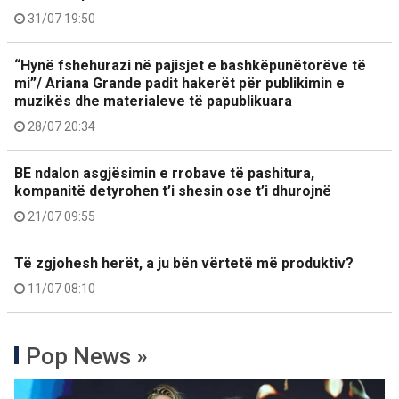
31/07 19:50
“Hynë fshehurazi në pajisjet e bashkëpunëtorëve të
mi”/ Ariana Grande padit hakerët për publikimin e
muzikës dhe materialeve të papublikuara
28/07 20:34
BE ndalon asgjësimin e rrobave të pashitura,
kompanitë detyrohen t’i shesin ose t’i dhurojnë
21/07 09:55
Të zgjohesh herët, a ju bën vërtetë më produktiv?
11/07 08:10
Pop News »