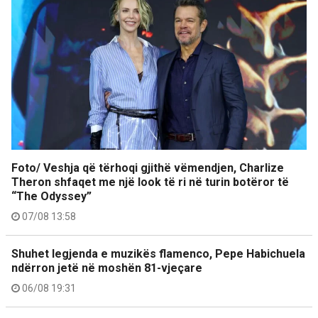
Foto/ Veshja që tërhoqi gjithë vëmendjen, Charlize
Theron shfaqet me një look të ri në turin botëror të
“The Odyssey”
07/08 13:58
Shuhet legjenda e muzikës flamenco, Pepe Habichuela
ndërron jetë në moshën 81-vjeçare
06/08 19:31