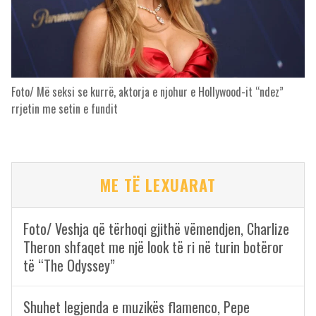
Foto/ Më seksi se kurrë, aktorja e njohur e Hollywood-it “ndez”
rrjetin me setin e fundit
ME TË LEXUARAT
Foto/ Veshja që tërhoqi gjithë vëmendjen, Charlize
Theron shfaqet me një look të ri në turin botëror
të “The Odyssey”
Shuhet legjenda e muzikës flamenco, Pepe