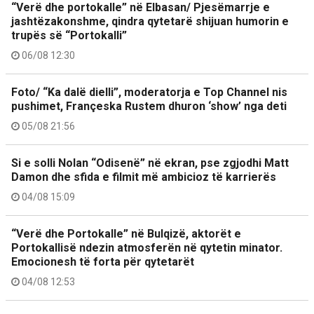
“Verë dhe portokalle” në Elbasan/ Pjesëmarrje e
jashtëzakonshme, qindra qytetarë shijuan humorin e
trupës së “Portokalli”
06/08 12:30
Foto/ “Ka dalë dielli”, moderatorja e Top Channel nis
pushimet, Françeska Rustem dhuron ‘show’ nga deti
05/08 21:56
Si e solli Nolan “Odisenë” në ekran, pse zgjodhi Matt
Damon dhe sfida e filmit më ambicioz të karrierës
04/08 15:09
“Verë dhe Portokalle” në Bulqizë, aktorët e
Portokallisë ndezin atmosferën në qytetin minator.
Emocionesh të forta për qytetarët
04/08 12:53