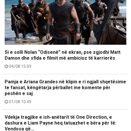
Si e solli Nolan “Odisenë” në ekran, pse zgjodhi Matt
Damon dhe sfida e filmit më ambicioz të karrierës
04/08 15:09
Pamja e Ariana Grandes në klipin e ri ngjall shqetësime
te fansat, këngëtarja përballet me komente për
peshën e saj
01/08 10:49
Vdekja tragjike e ish-anëtarit të One Direction, e
dashura e Liam Payne heq tatuazhet e bëra për të:
Vendosa që…