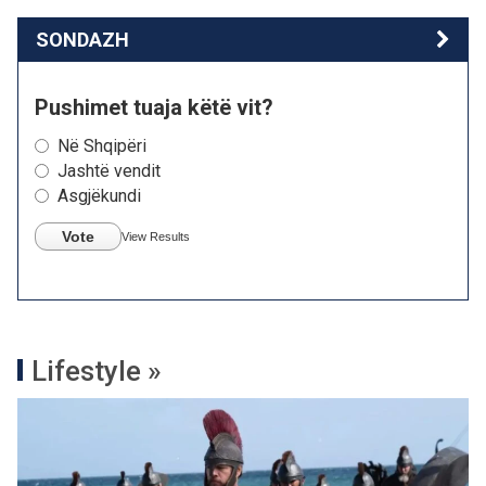
SONDAZH
Pushimet tuaja këtë vit?
Në Shqipëri
Jashtë vendit
Asgjëkundi
Vote
View Results
Lifestyle »