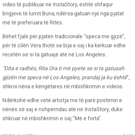
video të publikuar në InstaStory, është shfaqur
brigjeve të lumit Buna, ndërsa gatuan një nga pjatat
më të preferuara të Ritës.
Bëhet fjalë për pjatën tradicionale “speca me gjizë”,
për të cilën Vera thotë se bija e saj i ka kërkuar edhe
recetën se si ta gatuajë atë në Los Angeles.
“Dita e radhës, Rita Ora ti më pyete se si ta gatuash
gjizën me speca në Los Angeles, prandaj ja ku është
”,
shkroi nëna e këngëtares në mbishkrimin e videos.
Ndërkohë edhe vetë artistja me të parë postimin e
nënës së saj e rishpërndau atë në InstaStory, duke
shkruar në mbishkrimin e saj “Më e forta”.