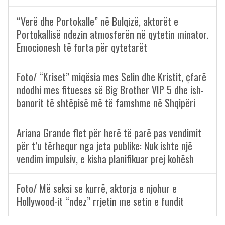
“Verë dhe Portokalle” në Bulqizë, aktorët e
Portokallisë ndezin atmosferën në qytetin minator.
Emocionesh të forta për qytetarët
Foto/ “Kriset” miqësia mes Selin dhe Kristit, çfarë
ndodhi mes fitueses së Big Brother VIP 5 dhe ish-
banorit të shtëpisë më të famshme në Shqipëri
Ariana Grande flet për herë të parë pas vendimit
për t’u tërhequr nga jeta publike: Nuk ishte një
vendim impulsiv, e kisha planifikuar prej kohësh
Foto/ Më seksi se kurrë, aktorja e njohur e
Hollywood-it “ndez” rrjetin me setin e fundit