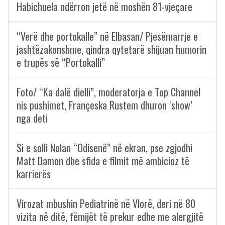
Habichuela ndërron jetë në moshën 81-vjeçare
“Verë dhe portokalle” në Elbasan/ Pjesëmarrje e
jashtëzakonshme, qindra qytetarë shijuan humorin
e trupës së “Portokalli”
Foto/ “Ka dalë dielli”, moderatorja e Top Channel
nis pushimet, Françeska Rustem dhuron ‘show’
nga deti
Si e solli Nolan “Odisenë” në ekran, pse zgjodhi
Matt Damon dhe sfida e filmit më ambicioz të
karrierës
Virozat mbushin Pediatrinë në Vlorë, deri në 80
vizita në ditë, fëmijët të prekur edhe me alergjitë