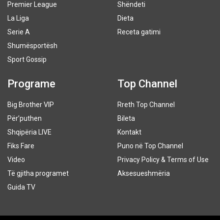
Premier League
Shëndeti
La Liga
Dieta
Serie A
Receta gatimi
Shumësportësh
Sport Gossip
Programe
Top Channel
Big Brother VIP
Rreth Top Channel
Për’puthen
Bileta
Shqipëria LIVE
Kontakt
Fiks Fare
Puno në Top Channel
Video
Privacy Policy & Terms of Use
Të gjitha programet
Aksesueshmëria
Guida TV