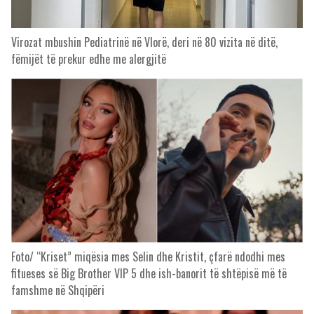
Virozat mbushin Pediatrinë në Vlorë, deri në 80 vizita në ditë,
fëmijët të prekur edhe me alergjitë
Foto/ “Kriset” miqësia mes Selin dhe Kristit, çfarë ndodhi mes
fitueses së Big Brother VIP 5 dhe ish-banorit të shtëpisë më të
famshme në Shqipëri