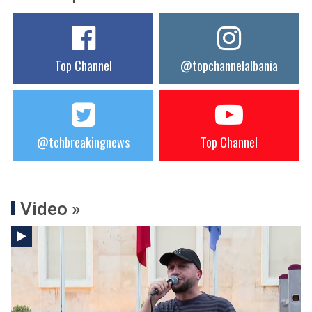
Top Channel
@topchannelalbania
@tchbreakingnews
Top Channel
Video »