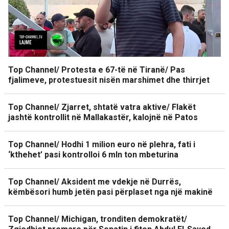
Top Channel/ Protesta e 67-të në Tiranë/ Pas
fjalimeve, protestuesit nisën marshimet dhe thirrjet
Top Channel/ Zjarret, shtatë vatra aktive/ Flakët
jashtë kontrollit në Mallakastër, kalojnë në Patos
Top Channel/ Hodhi 1 milion euro në plehra, fati i
‘kthehet’ pasi kontrolloi 6 mln ton mbeturina
Top Channel/ Aksident me vdekje në Durrës,
këmbësori humb jetën pasi përplaset nga një makinë
Top Channel/ Michigan, tronditen demokratët/