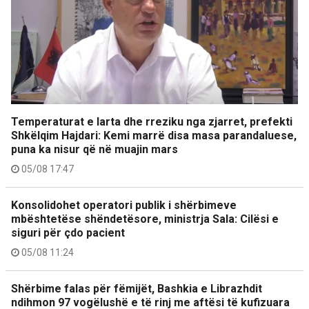
Temperaturat e larta dhe rreziku nga zjarret, prefekti
Shkëlqim Hajdari: Kemi marrë disa masa parandaluese,
puna ka nisur që në muajin mars
05/08 17:47
Konsolidohet operatori publik i shërbimeve
mbështetëse shëndetësore, ministrja Sala: Cilësi e
siguri për çdo pacient
05/08 11:24
Shërbime falas për fëmijët, Bashkia e Librazhdit
ndihmon 97 vogëlushë e të rinj me aftësi të kufizuara