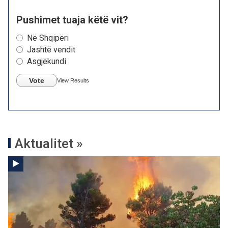
Pushimet tuaja këtë vit?
Në Shqipëri
Jashtë vendit
Asgjëkundi
Vote
View Results
Aktualitet »