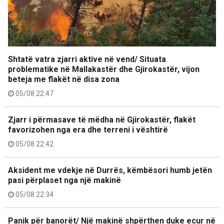
Shtatë vatra zjarri aktive në vend/ Situata
problematike në Mallakastër dhe Gjirokastër, vijon
beteja me flakët në disa zona
05/08 22:47
Zjarr i përmasave të mëdha në Gjirokastër, flakët
favorizohen nga era dhe terreni i vështirë
05/08 22:42
Aksident me vdekje në Durrës, këmbësori humb jetën
pasi përplaset nga një makinë
05/08 22:34
Panik për banorët/ Një makinë shpërthen duke ecur në