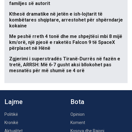
familjes së autorit
Kthesë dramatike në jetën e ish-lojtarit të
kombëtares shqiptare, arrestohet për shpërndarje
kokaine
Me peshë rreth 4 tonë dhe me shpejtësi mbi 8 mijë
km/orë, një pjesë e raketës Falcon 9 të SpaceX
përplaset në Hënë
Zgjerimi i superstradës Tiranë-Durrës në fazën e
tretë, ARRSH: Më 6-7 gusht aksi bllokohet pas
mesnatës për më shumë se 4 orë
Lajme
Bota
Politikë
Opinion
Kronikë
Koment
Aktualitet
Kosova dhe Rajoni