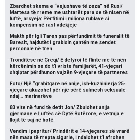
Zbardhet skema e “vejushave të zeza” në Rusi/
Martesa të rreme me ushtarët para se të nisen në
luftë, arsyeja: Përfitimi i miliona rublave si
kompensim në rast vdekjeje
Makth për Igli Taren pas përfundimit të funeralit të
Baresit, hajdutët i grabisin çantën me sendet
personale në tren
Tronditëse në Greqi/ E detyroi të flinte me të nën
kërcënimin se do t’i vriste familjarët, 41-vjeçari
shqiptar përdhunon vajzën 9-vjeçare të partneres
Foto/ Një “grabitqare në anije, ish-kuzhinierja 25-
vjeçare akuzohet për një sërë sulmesh seksuale
ndaj… marinarëve
83 vite në fund të detit Jon/ Zbulohet anija
gjermane e Luftës së Dytë Botërore, e vetmja e
llojit të saj në botë
Vendim i papritur/ Prindërit e 14-vjeçares së vrarë
nën masa të rrepta sigurie, i ndalohet t’i afrohen