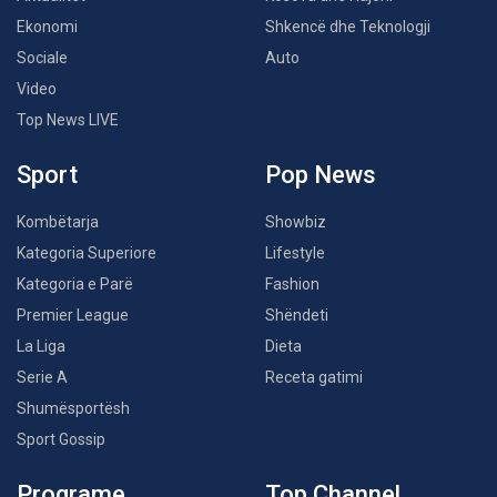
Ekonomi
Shkencë dhe Teknologji
Sociale
Auto
Video
Top News LIVE
Sport
Pop News
Kombëtarja
Showbiz
Kategoria Superiore
Lifestyle
Kategoria e Parë
Fashion
Premier League
Shëndeti
La Liga
Dieta
Serie A
Receta gatimi
Shumësportësh
Sport Gossip
Programe
Top Channel