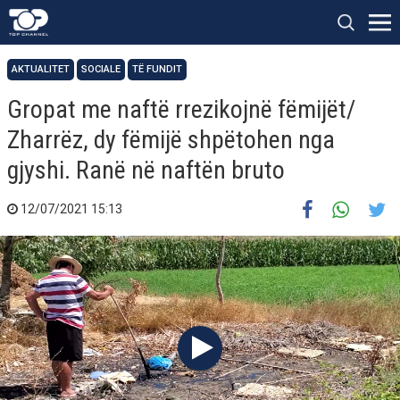
AKTUALITET
SOCIALE
TË FUNDIT
Gropat me naftë rrezikojnë fëmijët/
Zharrëz, dy fëmijë shpëtohen nga
gjyshi. Ranë në naftën bruto
12/07/2021 15:13