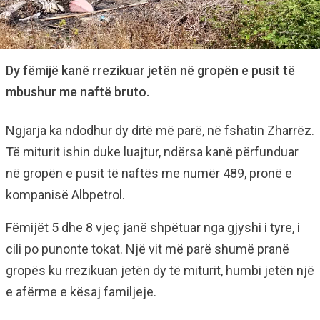
Dy fëmijë kanë rrezikuar jetën në gropën e pusit të
mbushur me naftë bruto.
Ngjarja ka ndodhur dy ditë më parë, në fshatin Zharrëz.
Të miturit ishin duke luajtur, ndërsa kanë përfunduar
në gropën e pusit të naftës me numër 489, pronë e
kompanisë Albpetrol.
Fëmijët 5 dhe 8 vjeç janë shpëtuar nga gjyshi i tyre, i
cili po punonte tokat. Një vit më parë shumë pranë
gropës ku rrezikuan jetën dy të miturit, humbi jetën një
e afërme e kësaj familjeje.