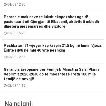
04/08 12:30
Parada e makinave të luksit ekspozohet nga të
pasionuarit në Gjergjan të Elbasanit, aktiviteti mbledh
dhjetëra pjesëmarrës dhe vizitorë
03/08 15:29
Peshkatari 71-vjeçar kap krapin 21.5 kg në lumin Vjosa:
Është i dyti në mbi 40 vite peshkim
03/08 12:56
Garancia Evropiane për Fëmijët/ Ministrja Sala: Plani i
Veprimit 2026-2030 do të mbështesë rreth 100 mijë
fëmijë në nevojë
03/08 11:19
Na ndiqni: