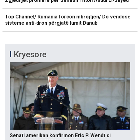
Zgjedhjet promare për Senatin i fiton Abdul El-Sayed
Top Channel/ Rumania forcon mbrojtjen/ Do vendosë
sisteme anti-dron përgjatë lumit Danub
Kryesore
Senati amerikan konfirmon Eric P. Wendt si