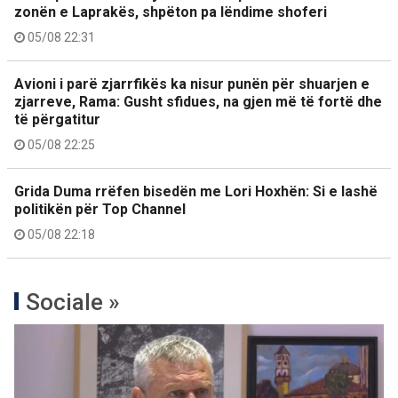
zonën e Laprakës, shpëton pa lëndime shoferi
05/08 22:31
Avioni i parë zjarrfikës ka nisur punën për shuarjen e
zjarreve, Rama: Gusht sfidues, na gjen më të fortë dhe
të përgatitur
05/08 22:25
Grida Duma rrëfen bisedën me Lori Hoxhën: Si e lashë
politikën për Top Channel
05/08 22:18
Sociale »