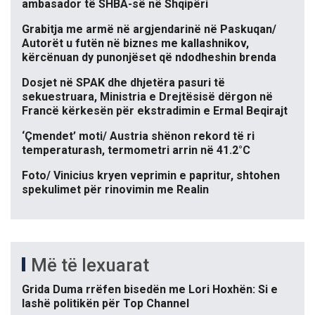
ambasador të SHBA-së në Shqipëri
Grabitja me armë në argjendarinë në Paskuqan/
Autorët u futën në biznes me kallashnikov,
kërcënuan dy punonjëset që ndodheshin brenda
Dosjet në SPAK dhe dhjetëra pasuri të
sekuestruara, Ministria e Drejtësisë dërgon në
Francë kërkesën për ekstradimin e Ermal Beqirajt
‘Çmendet’ moti/ Austria shënon rekord të ri
temperaturash, termometri arrin në 41.2°C
Foto/ Vinicius kryen veprimin e papritur, shtohen
spekulimet për rinovimin me Realin
Më të lexuarat
Grida Duma rrëfen bisedën me Lori Hoxhën: Si e
lashë politikën për Top Channel