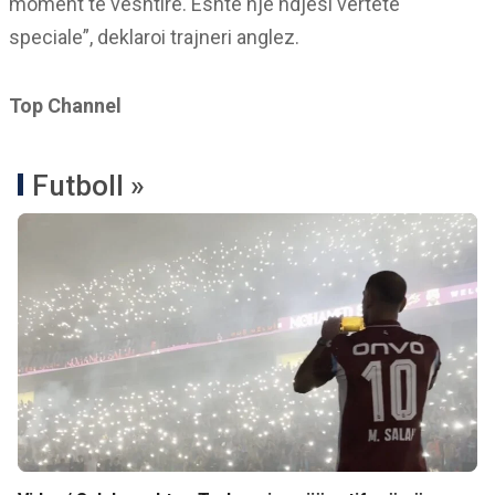
moment të vështirë. Është një ndjesi vërtetë
speciale”, deklaroi trajneri anglez.
Top Channel
Futboll »