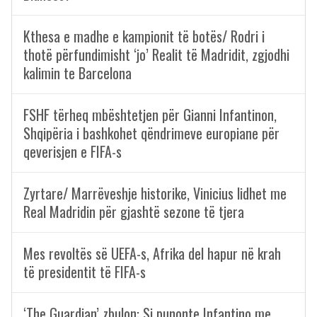
Kthesa e madhe e kampionit të botës/ Rodri i
thotë përfundimisht ‘jo’ Realit të Madridit, zgjodhi
kalimin te Barcelona
FSHF tërheq mbështetjen për Gianni Infantinon,
Shqipëria i bashkohet qëndrimeve europiane për
qeverisjen e FIFA-s
Zyrtare/ Marrëveshje historike, Vinicius lidhet me
Real Madridin për gjashtë sezone të tjera
Mes revoltës së UEFA-s, Afrika del hapur në krah
të presidentit të FIFA-s
‘The Guardian’ zbulon: Si punonte Infantino me