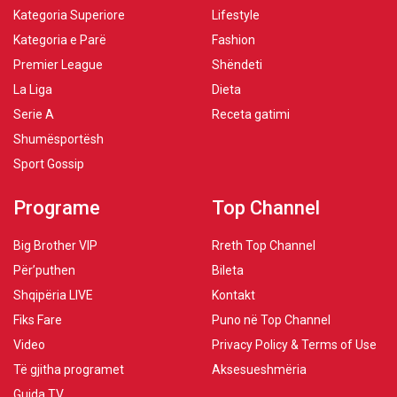
Kategoria Superiore
Lifestyle
Kategoria e Parë
Fashion
Premier League
Shëndeti
La Liga
Dieta
Serie A
Receta gatimi
Shumësportësh
Sport Gossip
Programe
Top Channel
Big Brother VIP
Rreth Top Channel
Për’puthen
Bileta
Shqipëria LIVE
Kontakt
Fiks Fare
Puno në Top Channel
Video
Privacy Policy & Terms of Use
Të gjitha programet
Aksesueshmëria
Guida TV