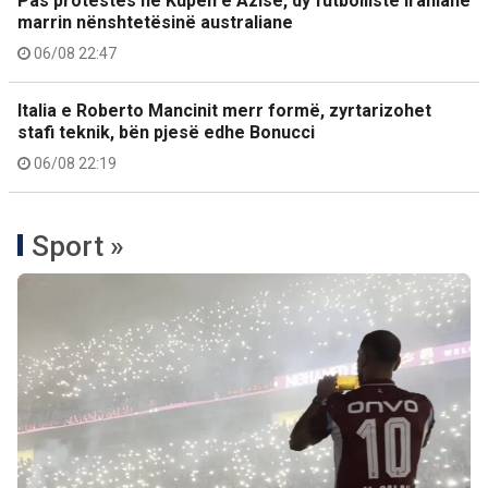
Pas protestës në Kupën e Azisë, dy futbolliste iraniane
marrin nënshtetësinë australiane
06/08 22:47
Italia e Roberto Mancinit merr formë, zyrtarizohet
stafi teknik, bën pjesë edhe Bonucci
06/08 22:19
Sport »