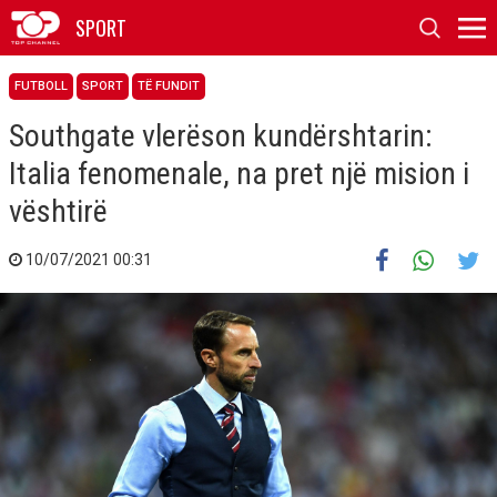
SPORT
FUTBOLL
SPORT
TË FUNDIT
Southgate vlerëson kundërshtarin:
Italia fenomenale, na pret një mision i
vështirë
10/07/2021 00:31