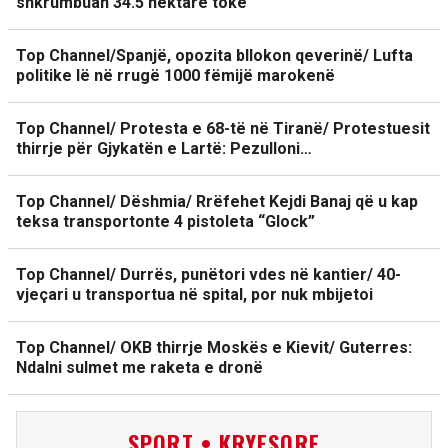
shkrumbuan 34.5 hektarë tokë
Top Channel/Spanjë, opozita bllokon qeverinë/ Lufta
politike lë në rrugë 1000 fëmijë marokenë
Top Channel/ Protesta e 68-të në Tiranë/ Protestuesit
thirrje për Gjykatën e Lartë: Pezulloni…
Top Channel/ Dëshmia/ Rrëfehet Kejdi Banaj që u kap
teksa transportonte 4 pistoleta “Glock”
Top Channel/ Durrës, punëtori vdes në kantier/ 40-
vjeçari u transportua në spital, por nuk mbijetoi
Top Channel/ OKB thirrje Moskës e Kievit/ Guterres:
Ndalni sulmet me raketa e dronë
SPORT • KRYESORE