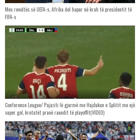
Mes revoltës së UEFA-s, Afrika del hapur në krah të presidentit të
FIFA-s
Conference League/ Pajaziti lë gjurmë me Hajdukun e Splitit me një
super gol, krotatët pranë raundit të playoffit(VIDEO)