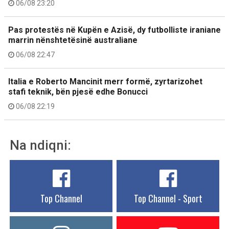
06/08 23:20
Pas protestës në Kupën e Azisë, dy futbolliste iraniane
marrin nënshtetësinë australiane
06/08 22:47
Italia e Roberto Mancinit merr formë, zyrtarizohet
stafi teknik, bën pjesë edhe Bonucci
06/08 22:19
Na ndiqni:
Top Channel
Top Channel - Sport