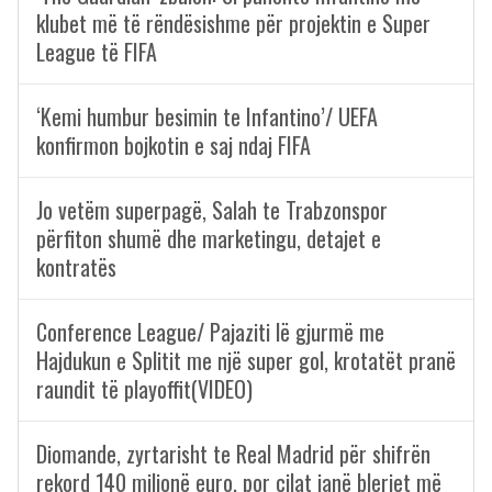
klubet më të rëndësishme për projektin e Super
League të FIFA
‘Kemi humbur besimin te Infantino’/ UEFA
konfirmon bojkotin e saj ndaj FIFA
Jo vetëm superpagë, Salah te Trabzonspor
përfiton shumë dhe marketingu, detajet e
kontratës
Conference League/ Pajaziti lë gjurmë me
Hajdukun e Splitit me një super gol, krotatët pranë
raundit të playoffit(VIDEO)
Diomande, zyrtarisht te Real Madrid për shifrën
rekord 140 milionë euro, por cilat janë blerjet më