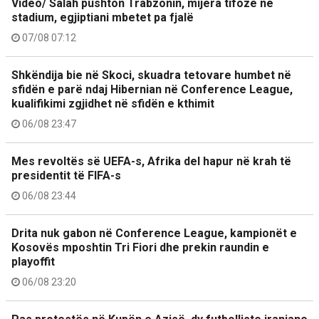
Video/ Salah pushton Trabzonin, mijëra tifozë në
stadium, egjiptiani mbetet pa fjalë
07/08 07:12
Shkëndija bie në Skoci, skuadra tetovare humbet në
sfidën e parë ndaj Hibernian në Conference League,
kualifikimi zgjidhet në sfidën e kthimit
06/08 23:47
Mes revoltës së UEFA-s, Afrika del hapur në krah të
presidentit të FIFA-s
06/08 23:44
Drita nuk gabon në Conference League, kampionët e
Kosovës mposhtin Tri Fiori dhe prekin raundin e
playoffit
06/08 23:20