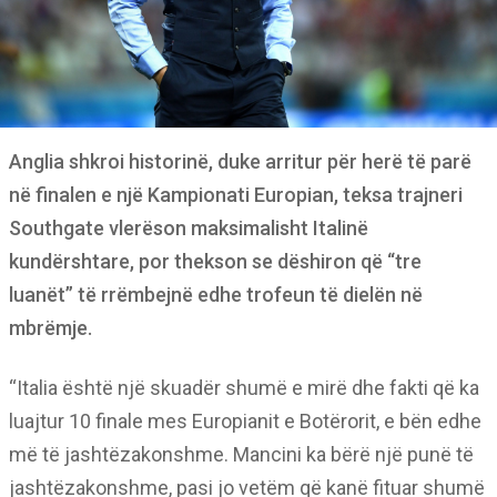
Anglia shkroi historinë, duke arritur për herë të parë
në finalen e një Kampionati Europian, teksa trajneri
Southgate vlerëson maksimalisht Italinë
kundërshtare, por thekson se dëshiron që “tre
luanët” të rrëmbejnë edhe trofeun të dielën në
mbrëmje.
“Italia është një skuadër shumë e mirë dhe fakti që ka
luajtur 10 finale mes Europianit e Botërorit, e bën edhe
më të jashtëzakonshme. Mancini ka bërë një punë të
jashtëzakonshme, pasi jo vetëm që kanë fituar shumë