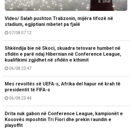
Video/ Salah pushton Trabzonin, mijëra tifozë në
stadium, egjiptiani mbetet pa fjalë
07/08 07:12
Shkëndija bie në Skoci, skuadra tetovare humbet në
sfidën e parë ndaj Hibernian në Conference League,
kualifikimi zgjidhet në sfidën e kthimit
06/08 23:47
Mes revoltës së UEFA-s, Afrika del hapur në krah të
presidentit të FIFA-s
06/08 23:44
Drita nuk gabon në Conference League, kampionët e
Kosovës mposhtin Tri Fiori dhe prekin raundin e
playoffit