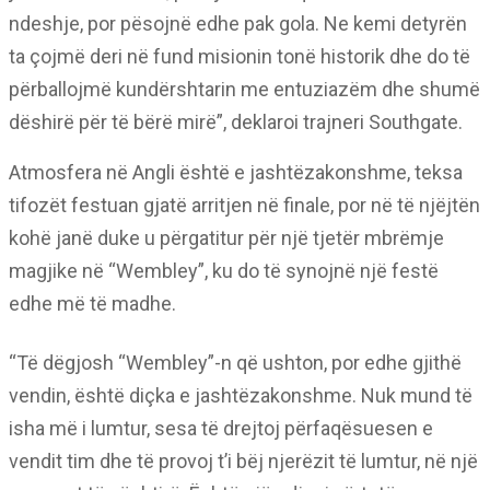
ndeshje, por pësojnë edhe pak gola. Ne kemi detyrën
ta çojmë deri në fund misionin tonë historik dhe do të
përballojmë kundërshtarin me entuziazëm dhe shumë
dëshirë për të bërë mirë”, deklaroi trajneri Southgate.
Atmosfera në Angli është e jashtëzakonshme, teksa
tifozët festuan gjatë arritjen në finale, por në të njëjtën
kohë janë duke u përgatitur për një tjetër mbrëmje
magjike në “Wembley”, ku do të synojnë një festë
edhe më të madhe.
“Të dëgjosh “Wembley”-n që ushton, por edhe gjithë
vendin, është diçka e jashtëzakonshme. Nuk mund të
isha më i lumtur, sesa të drejtoj përfaqësuesen e
vendit tim dhe të provoj t’i bëj njerëzit të lumtur, në një