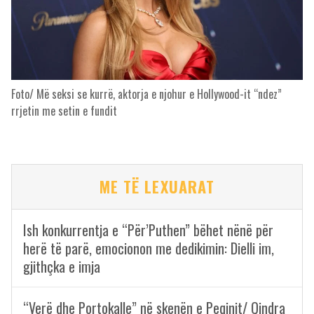
Foto/ Më seksi se kurrë, aktorja e njohur e Hollywood-it “ndez”
rrjetin me setin e fundit
ME TË LEXUARAT
Ish konkurrentja e “Për’Puthen” bëhet nënë për
herë të parë, emocionon me dedikimin: Dielli im,
gjithçka e imja
“Verë dhe Portokalle” në skenën e Peqinit/ Qindra