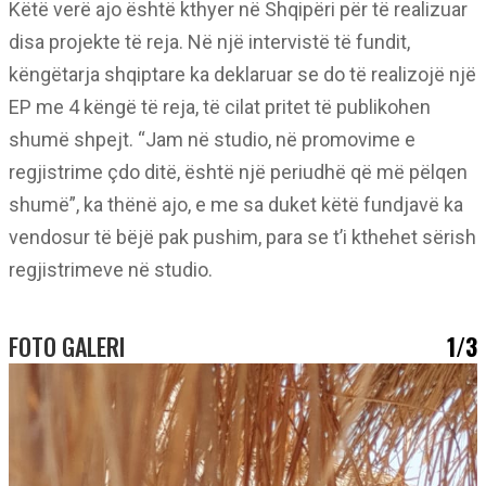
Këtë verë ajo është kthyer në Shqipëri për të realizuar
disa projekte të reja. Në një intervistë të fundit,
këngëtarja shqiptare ka deklaruar se do të realizojë një
EP me 4 këngë të reja, të cilat pritet të publikohen
shumë shpejt. “Jam në studio, në promovime e
regjistrime çdo ditë, është një periudhë që më pëlqen
shumë”, ka thënë ajo, e me sa duket këtë fundjavë ka
vendosur të bëjë pak pushim, para se t’i kthehet sërish
regjistrimeve në studio.
FOTO GALERI
1/3