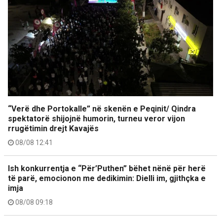
“Verë dhe Portokalle” në skenën e Peqinit/ Qindra
spektatorë shijojnë humorin, turneu veror vijon
rrugëtimin drejt Kavajës
08/08 12:41
Ish konkurrentja e “Për’Puthen” bëhet nënë për herë
të parë, emocionon me dedikimin: Dielli im, gjithçka e
imja
08/08 09:18