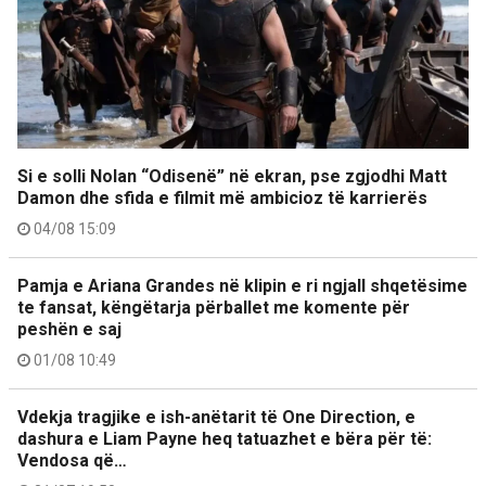
Si e solli Nolan “Odisenë” në ekran, pse zgjodhi Matt
Damon dhe sfida e filmit më ambicioz të karrierës
04/08 15:09
Pamja e Ariana Grandes në klipin e ri ngjall shqetësime
te fansat, këngëtarja përballet me komente për
peshën e saj
01/08 10:49
Vdekja tragjike e ish-anëtarit të One Direction, e
dashura e Liam Payne heq tatuazhet e bëra për të:
Vendosa që…