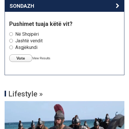
SONDAZH
Pushimet tuaja këtë vit?
Në Shqipëri
Jashtë vendit
Asgjëkundi
Vote
View Results
Lifestyle »