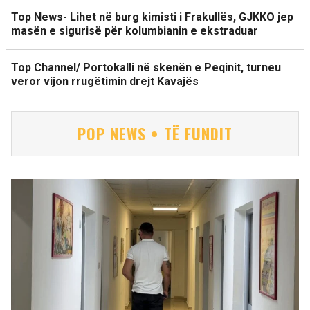
Top News- Lihet në burg kimisti i Frakullës, GJKKO jep
masën e sigurisë për kolumbianin e ekstraduar
Top Channel/ Portokalli në skenën e Peqinit, turneu
veror vijon rrugëtimin drejt Kavajës
POP NEWS • TË FUNDIT