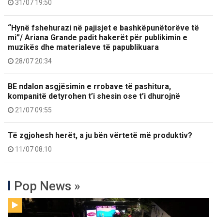
31/07 19:50
“Hynë fshehurazi në pajisjet e bashkëpunëtorëve të
mi”/ Ariana Grande padit hakerët për publikimin e
muzikës dhe materialeve të papublikuara
28/07 20:34
BE ndalon asgjësimin e rrobave të pashitura,
kompanitë detyrohen t’i shesin ose t’i dhurojnë
21/07 09:55
Të zgjohesh herët, a ju bën vërtetë më produktiv?
11/07 08:10
Pop News »