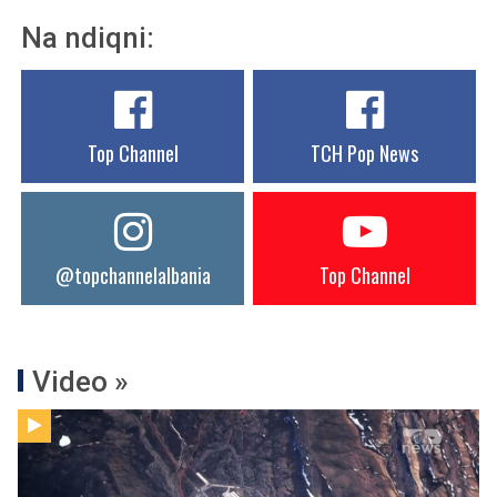
Na ndiqni:
Top Channel
TCH Pop News
@topchannelalbania
Top Channel
Video »