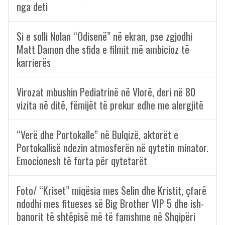
nga deti
Si e solli Nolan “Odisenë” në ekran, pse zgjodhi
Matt Damon dhe sfida e filmit më ambicioz të
karrierës
Virozat mbushin Pediatrinë në Vlorë, deri në 80
vizita në ditë, fëmijët të prekur edhe me alergjitë
“Verë dhe Portokalle” në Bulqizë, aktorët e
Portokallisë ndezin atmosferën në qytetin minator.
Emocionesh të forta për qytetarët
Foto/ “Kriset” miqësia mes Selin dhe Kristit, çfarë
ndodhi mes fitueses së Big Brother VIP 5 dhe ish-
banorit të shtëpisë më të famshme në Shqipëri