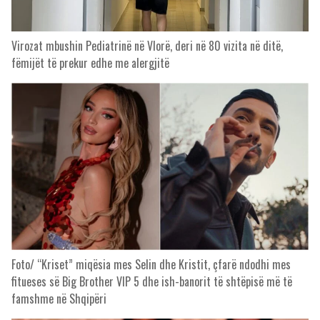
Virozat mbushin Pediatrinë në Vlorë, deri në 80 vizita në ditë,
fëmijët të prekur edhe me alergjitë
Foto/ “Kriset” miqësia mes Selin dhe Kristit, çfarë ndodhi mes
fitueses së Big Brother VIP 5 dhe ish-banorit të shtëpisë më të
famshme në Shqipëri