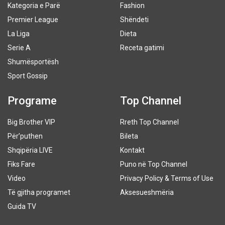
Kategoria e Parë
Fashion
Premier League
Shëndeti
La Liga
Dieta
Serie A
Receta gatimi
Shumësportësh
Sport Gossip
Programe
Top Channel
Big Brother VIP
Rreth Top Channel
Për’puthen
Bileta
Shqipëria LIVE
Kontakt
Fiks Fare
Puno në Top Channel
Video
Privacy Policy & Terms of Use
Të gjitha programet
Aksesueshmëria
Guida TV