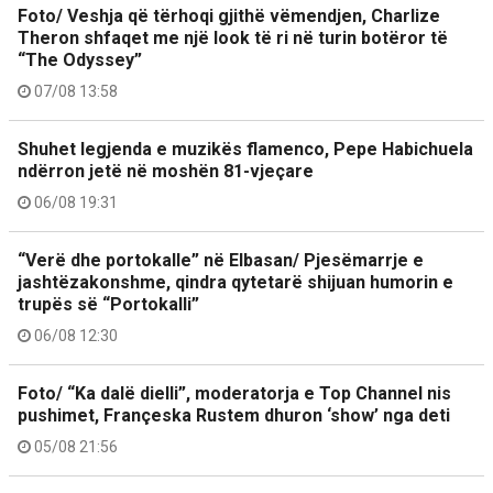
Foto/ Veshja që tërhoqi gjithë vëmendjen, Charlize
Theron shfaqet me një look të ri në turin botëror të
“The Odyssey”
07/08 13:58
Shuhet legjenda e muzikës flamenco, Pepe Habichuela
ndërron jetë në moshën 81-vjeçare
06/08 19:31
“Verë dhe portokalle” në Elbasan/ Pjesëmarrje e
jashtëzakonshme, qindra qytetarë shijuan humorin e
trupës së “Portokalli”
06/08 12:30
Foto/ “Ka dalë dielli”, moderatorja e Top Channel nis
pushimet, Françeska Rustem dhuron ‘show’ nga deti
05/08 21:56