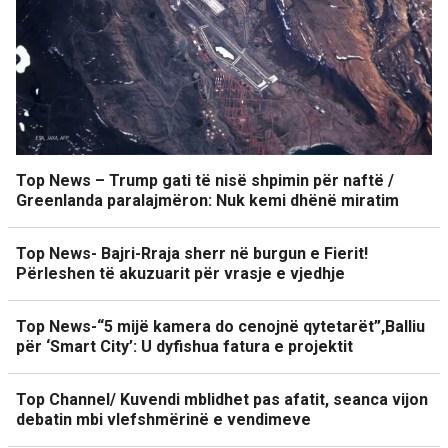
Top News – Trump gati të nisë shpimin për naftë /
Greenlanda paralajmëron: Nuk kemi dhënë miratim
Top News- Bajri-Rraja sherr në burgun e Fierit!
Përleshen të akuzuarit për vrasje e vjedhje
Top News-“5 mijë kamera do cenojnë qytetarët”,Balliu
për ‘Smart City’: U dyfishua fatura e projektit
Top Channel/ Kuvendi mblidhet pas afatit, seanca vijon
debatin mbi vlefshmërinë e vendimeve