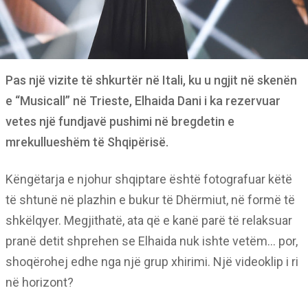
Pas një vizite të shkurtër në Itali, ku u ngjit në skenën
e “Musicall” në Trieste, Elhaida Dani i ka rezervuar
vetes një fundjavë pushimi në bregdetin e
mrekullueshëm të Shqipërisë.
Këngëtarja e njohur shqiptare është fotografuar këtë
të shtunë në plazhin e bukur të Dhërmiut, në formë të
shkëlqyer. Megjithatë, ata që e kanë parë të relaksuar
pranë detit shprehen se Elhaida nuk ishte vetëm… por,
shoqërohej edhe nga një grup xhirimi. Një videoklip i ri
në horizont?