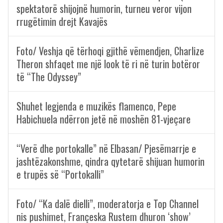
spektatorë shijojnë humorin, turneu veror vijon
rrugëtimin drejt Kavajës
Foto/ Veshja që tërhoqi gjithë vëmendjen, Charlize
Theron shfaqet me një look të ri në turin botëror
të “The Odyssey”
Shuhet legjenda e muzikës flamenco, Pepe
Habichuela ndërron jetë në moshën 81-vjeçare
“Verë dhe portokalle” në Elbasan/ Pjesëmarrje e
jashtëzakonshme, qindra qytetarë shijuan humorin
e trupës së “Portokalli”
Foto/ “Ka dalë dielli”, moderatorja e Top Channel
nis pushimet, Françeska Rustem dhuron ‘show’