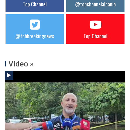
Top Channel
@topchannelalbania
@tchbreakingnews
Top Channel
Video »