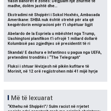
flasin banorët e zonës: Dëgjuam një zhurmë të
madhe, dolëm jashtë dhe…
Ekstradimi në Shqipëri i Sokol Hoxhës, Ambasada
Amerikane: SHBA nuk është strehë për ata që
keqpërdorin emigracioni për t’i shpëtuar ligjit
Abelardo de la Espriela u mbështet nga Trump,
Uashingtoni planifikon t’i ofrojë 1 miliard dollarë
Kolumbisë pas zgjedhjes së presidentit të ri
Skandal/ E dashura e Infantinos u pagua nga UEFA,
pretendimi tronditës i “The Telegraph”
Fluksi i shtuar lëvizjesh në pikën kufitare të
Morinit, në 12 orë regjistrohen mbi 41 mijë hyrje
Më të lexuarat
“Kthehu në Shqipëri”/ Sulm racist në rrjetet