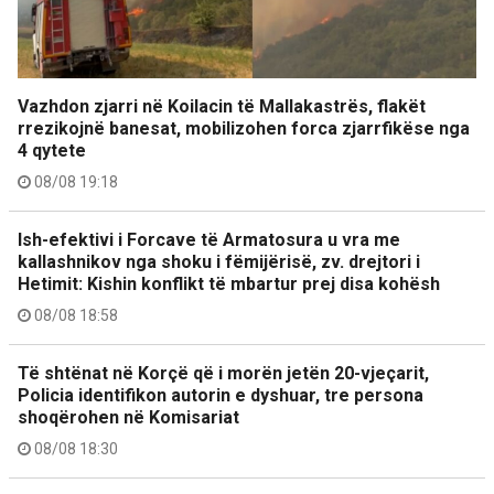
Vazhdon zjarri në Koilacin të Mallakastrës, flakët
rrezikojnë banesat, mobilizohen forca zjarrfikëse nga
4 qytete
08/08 19:18
Ish-efektivi i Forcave të Armatosura u vra me
kallashnikov nga shoku i fëmijërisë, zv. drejtori i
Hetimit: Kishin konflikt të mbartur prej disa kohësh
08/08 18:58
Të shtënat në Korçë që i morën jetën 20-vjeçarit,
Policia identifikon autorin e dyshuar, tre persona
shoqërohen në Komisariat
08/08 18:30