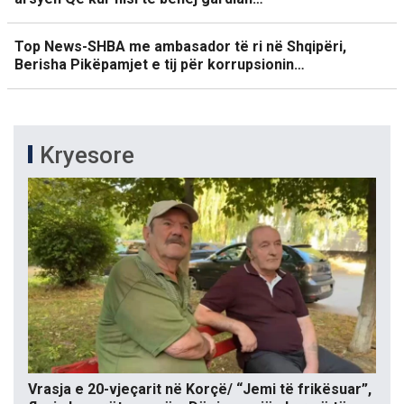
Top News-SHBA me ambasador të ri në Shqipëri,
Berisha Pikëpamjet e tij për korrupsionin…
Kryesore
Vrasja e 20-vjeçarit në Korçë/ “Jemi të frikësuar”,