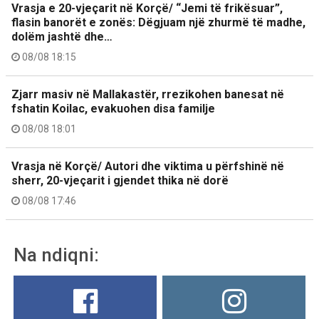
Vrasja e 20-vjeçarit në Korçë/ “Jemi të frikësuar”,
flasin banorët e zonës: Dëgjuam një zhurmë të madhe,
dolëm jashtë dhe…
08/08 18:15
Zjarr masiv në Mallakastër, rrezikohen banesat në
fshatin Koilac, evakuohen disa familje
08/08 18:01
Vrasja në Korçë/ Autori dhe viktima u përfshinë në
sherr, 20-vjeçarit i gjendet thika në dorë
08/08 17:46
Na ndiqni: