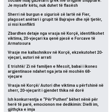
sociale ndaj gazetarit grek me origjinë shqiptare:
Je mysafir këtu, nuk duhet të flasësh
Sherri në burgun e sigurisë së lartë në Fier,
plagoset anëtari i grupit të Bajrajve dhe një tjetër,
si nisi konflikti
Zbardhen detaje nga vrasja në Korçë, identifikohet
viktima, 20-vjeçari ka qenë pjesë e Forcave të
Armatosura
Vrasje me kallashnikov në Korçë, ekzekutohet 20-
vjeçari, autori në arrati
E trishtë/ Zi në familjen e Messit, babai i ikones
argjentinase ndahet nga jeta në moshën 68-
vjeçare
Vrasja në Korçë/ Autori dhe viktima u përfshinë në
sherr, 20-vjeçarit i gjendet thika në dorë
Ish konkurrentja e “Për’Puthen” bëhet nënë për
herë të parë, emocionon me dedikimin: Dielli im,
gjithçka e imja