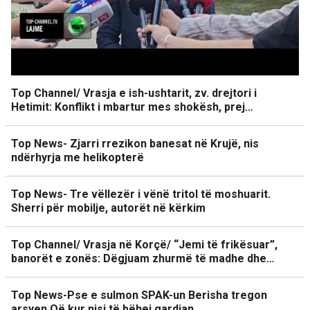
Top Channel/ Vrasja e ish-ushtarit, zv. drejtori i
Hetimit: Konflikt i mbartur mes shokësh, prej…
Top News- Zjarri rrezikon banesat në Krujë, nis
ndërhyrja me helikopterë
Top News- Tre vëllezër i vënë tritol të moshuarit.
Sherri për mobilje, autorët në kërkim
Top Channel/ Vrasja në Korçë/ “Jemi të frikësuar”,
banorët e zonës: Dëgjuam zhurmë të madhe dhe…
Top News-Pse e sulmon SPAK-un Berisha tregon
arsyen Që kur nisi të bëhej gardian…