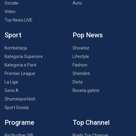
Sociale
Auto
Video
Top News LIVE
Sport
Pop News
Kombëtarja
Showbiz
Kategoria Superiore
Lifestyle
Kategoria e Parë
Fashion
Premier League
Shëndeti
La Liga
Dieta
Serie A
Receta gatimi
Shumësportësh
Sport Gossip
Programe
Top Channel
Big Brother VIP
Rreth Top Channel