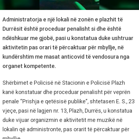
Administratorja e një lokali në zonën e plazhit të
Durrësit është proceduar penalisht si dhe është
ndëshkuar me gjobë, pasi u konstatua duke ushtruar
aktivitetin pas orari të përcaktuar për mbyllje, në
kundërshtim me masat anticovid të vendosura nga
organet kompetente.
Shërbimet e Policisë në Stacionin e Policisë Plazh
kanë konstatuar dhe proceduar penalisht për veprën
penale “Prishja e qetësisë publike”, shtetasen E. S., 23
vjeçe, pasi në lagjen nr. 13, Plazh, Durrës, u konstatua
duke vijuar organizmin e aktivitetit me muzikë në
lokalin që administronte, pas orarit të përcaktuar për
mbyllje.