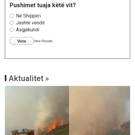
Pushimet tuaja këtë vit?
Në Shqipëri
Jashtë vendit
Asgjëkundi
Vote
View Results
Aktualitet »