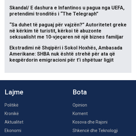
Skandal/ E dashura e Infantinos u pagua nga UEFA,
pretendimi tronditës i “The Telegraph”
“Sa duhet të paguaj për vajzën?” Autoritetet greke
në kërkim të turistit, kërkoi të abuzonte
seksualisht me 10-vjeçaren në një biznes familjar
Ekstradimi në Shqipëri i Sokol Hoxhës, Ambasada
Amerikane: SHBA nuk është strehë për ata që
keqpërdorin emigracioni për t’i shpëtuar ligjit
Lajme
Bota
Politikë
Opinion
Kronikë
Koment
Aktualitet
Kosova dhe Rajoni
Ekonomi
Shkencë dhe Teknologji