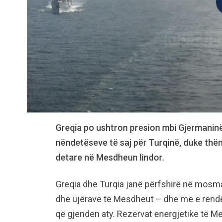
Greqia po ushtron presion mbi Gjermaninë 
nëndetëseve të saj për Turqinë, duke thënë
detare në Mesdheun lindor.
Greqia dhe Turqia janë përfshirë në mosmarr
dhe ujërave të Mesdheut – dhe më e rëndës
që gjenden aty. Rezervat energjetike të M