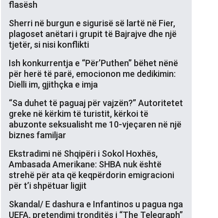
flasësh
Sherri në burgun e sigurisë së lartë në Fier,
plagoset anëtari i grupit të Bajrajve dhe një
tjetër, si nisi konflikti
Ish konkurrentja e “Për’Puthen” bëhet nënë
për herë të parë, emocionon me dedikimin:
Dielli im, gjithçka e imja
“Sa duhet të paguaj për vajzën?” Autoritetet
greke në kërkim të turistit, kërkoi të
abuzonte seksualisht me 10-vjeçaren në një
biznes familjar
Ekstradimi në Shqipëri i Sokol Hoxhës,
Ambasada Amerikane: SHBA nuk është
strehë për ata që keqpërdorin emigracioni
për t’i shpëtuar ligjit
Skandal/ E dashura e Infantinos u pagua nga
UEFA, pretendimi tronditës i “The Telegraph”