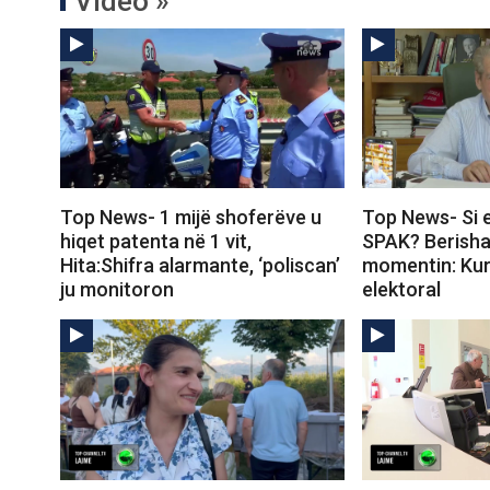
Video »
Top News- 1 mijë shoferëve u
Top News- Si 
hiqet patenta në 1 vit,
SPAK? Berisha
Hita:Shifra alarmante, ‘poliscan’
momentin: Kur 
ju monitoron
elektoral