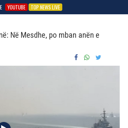
E
YOUTUBE
TOP NEWS LIVE
inë: Në Mesdhe, po mban anën e