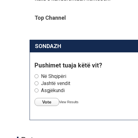
Top Channel
SONDAZH
Pushimet tuaja këtë vit?
Në Shqipëri
Jashtë vendit
Asgjëkundi
Vote
View Results