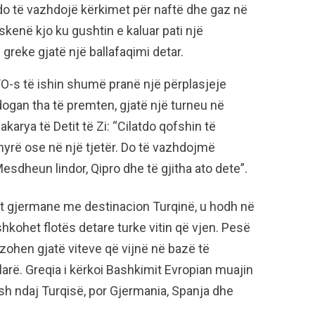
e do të vazhdojë kërkimet për naftë dhe gaz në
kenë kjo ku gushtin e kaluar pati një
greke gjatë një ballafaqimi detar.
TO-s të ishin shumë pranë një përplasjeje
dogan tha të premten, gjatë një turneu në
arya të Detit të Zi: “Cilatdo qofshin të
ënyrë ose në një tjetër. Do të vazhdojmë
esdheun lindor, Qipro dhe të gjitha ato dete”.
t gjermane me destinacion Turqinë, u hodh në
bashkohet flotës detare turke vitin që vjen. Pesë
ëzohen gjatë viteve që vijnë në bazë të
larë. Greqia i kërkoi Bashkimit Evropian muajin
h ndaj Turqisë, por Gjermania, Spanja dhe