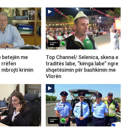
e betejën me
Top Channel/ Selenica, skena e
 rrëfen
traditës labe, “kënga labe” ngre
mbrojti krimin
shqetësimin për bashkimin me
Vlorën