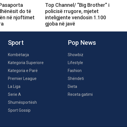
Pasaporta
Top Channel/ “Big Brother” i
ëdhënësit do të
policisë rrugore, mjetet
ën në njoftimet
inteligjente vendosin 1.100
ra
gjoba në javë
Sport
Pop News
Kombëtarja
Showbiz
Kategoria Superiore
Lifestyle
Kategoria e Parë
Fashion
Premier League
Shëndeti
La Liga
Dieta
Serie A
Receta gatimi
Shumësportësh
Sport Gossip