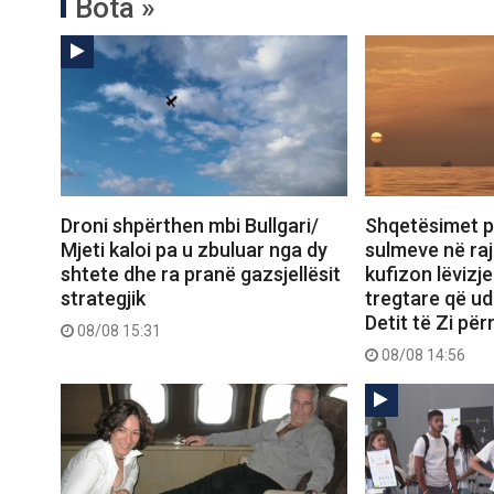
Bota »
Droni shpërthen mbi Bullgari/
Shqetësimet p
Mjeti kaloi pa u zbuluar nga dy
sulmeve në raj
shtete dhe ra pranë gazsjellësit
kufizon lëvizje
strategjik
tregtare që ud
Detit të Zi pë
08/08 15:31
08/08 14:56