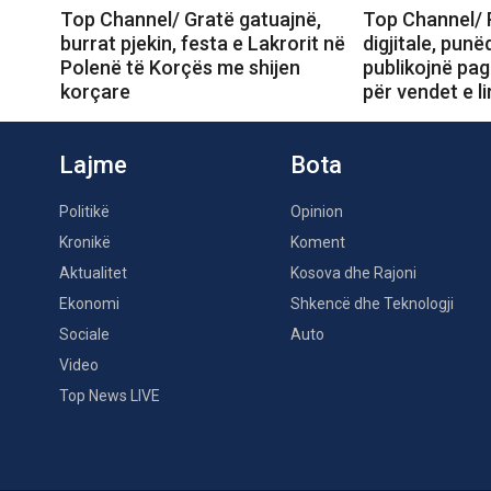
Top Channel/ Gratë gatuajnë,
Top Channel/ 
burrat pjekin, festa e Lakrorit në
digjitale, pun
Polenë të Korçës me shijen
publikojnë pag
korçare
për vendet e li
Lajme
Bota
Politikë
Opinion
Kronikë
Koment
Aktualitet
Kosova dhe Rajoni
Ekonomi
Shkencë dhe Teknologji
Sociale
Auto
Video
Top News LIVE