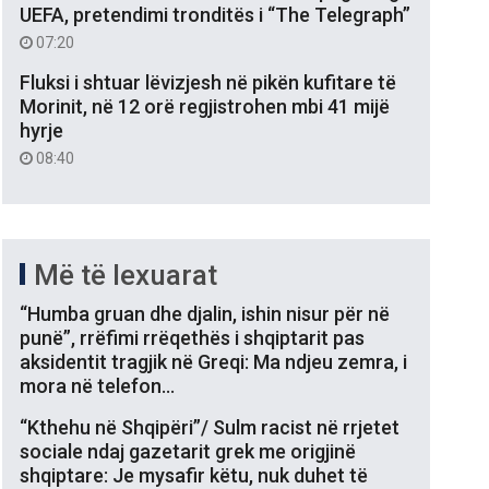
UEFA, pretendimi tronditës i “The Telegraph”
07:20
Fluksi i shtuar lëvizjesh në pikën kufitare të
Morinit, në 12 orë regjistrohen mbi 41 mijë
hyrje
08:40
Më të lexuarat
“Humba gruan dhe djalin, ishin nisur për në
punë”, rrëfimi rrëqethës i shqiptarit pas
aksidentit tragjik në Greqi: Ma ndjeu zemra, i
mora në telefon…
“Kthehu në Shqipëri”/ Sulm racist në rrjetet
sociale ndaj gazetarit grek me origjinë
shqiptare: Je mysafir këtu, nuk duhet të