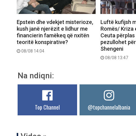
Epstein dhe vdekjet misterioze,
Luftë kufijsh 
kush janë njerëzit e lidhur me
Romës/ Kriza 
financierin famëkeq që nxitën
Ceuta përplas 
teoritë konspirative?
pezullohet pë
Shengeni
08/08 14:04
08/08 13:47
Na ndiqni:
Top Channel
@topchannelalbania