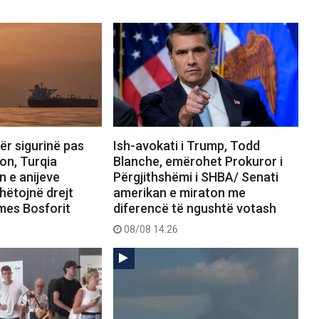
ër sigurinë pas
Ish-avokati i Trump, Todd
on, Turqia
Blanche, emërohet Prokuror i
n e anijeve
Përgjithshëmi i SHBA/ Senati
hëtojnë drejt
amerikan e miraton me
rmes Bosforit
diferencë të ngushtë votash
08/08 14:26