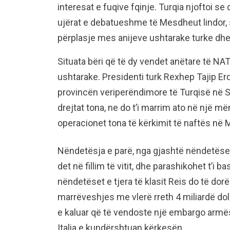
interesat e fuqive fqinje. Turqia njoftoi s
ujërat e debatueshme të Mesdheut lindor, s
përplasje mes anijeve ushtarake turke dhe 
Situata bëri që të dy vendet anëtare të NA
ushtarake. Presidenti turk Rexhep Tajip Er
provincën veriperëndimore të Turqisë në Sak
drejtat tona, ne do t’i marrim ato në një m
operacionet tona të kërkimit të naftës në M
Nëndetësja e parë, nga gjashtë nëndetëse
det në fillim të vitit, dhe parashikohet t’i 
nëndetëset e tjera të klasit Reis do të dor
marrëveshjes me vlerë rreth 4 miliardë dol
e kaluar që të vendoste një embargo armës
Italia e kundërshtuan kërkesën.