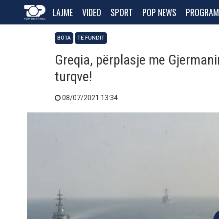
LAJME
VIDEO
SPORT
POP NEWS
PROGRAM
BOTA
TË FUNDIT
Greqia, përplasje me Gjerman
turqve!
08/07/2021 13:34