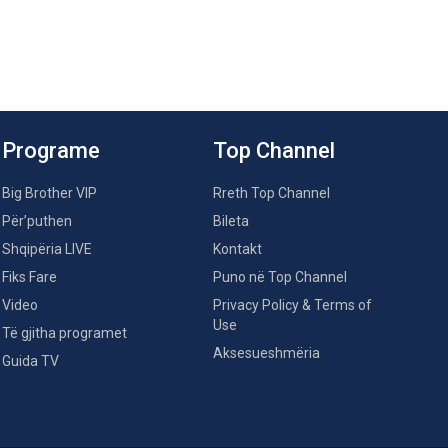
Programe
Top Channel
Big Brother VIP
Rreth Top Channel
Për’puthen
Bileta
Shqipëria LIVE
Kontakt
Fiks Fare
Puno në Top Channel
Video
Privacy Policy & Terms of
Use
Të gjitha programet
Aksesueshmëria
Guida TV