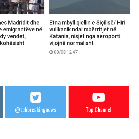
mes Madridit dhe
Etna mbyll qiellin e Siçilisë/ Hiri
e emigrantëve në
vullkanik ndal mbërritjet në
dy vendet,
Katania, nisjet nga aeroporti
rkohësisht
vijojnë normalisht
08/08 12:47
@tchbreakingnews
Top Channel