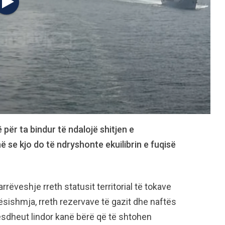
për ta bindur të ndalojë shitjen e
 se kjo do të ndryshonte ekuilibrin e fuqisë
ëveshje rreth statusit territorial të tokave
ishmja, rreth rezervave të gazit dhe naftës
esdheut lindor kanë bërë që të shtohen