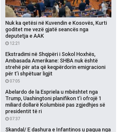
Nuk ka qetësi në Kuvendin e Kosovës, Kurti
goditet me vezë gjatë seancës nga
deputetja e AAK
12:21
Ekstradimi në Shqipëri i Sokol Hoxhës,
Ambasada Amerikane: SHBA nuk është
strehë për ata që keqpërdorin emigracioni
për t’i shpëtuar ligjit
07:05
Abelardo de la Espriela u mbështet nga
Trump, Uashingtoni planifikon t’i ofrojë 1
miliard dollarë Kolumbisë pas zgjedhjes së
presidentit të ri
07:37
Skandal/ E dashura e Infantinos u pagua nga