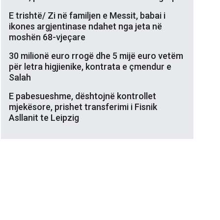
E trishtë/ Zi në familjen e Messit, babai i
ikones argjentinase ndahet nga jeta në
moshën 68-vjeçare
30 milionë euro rrogë dhe 5 mijë euro vetëm
për letra higjienike, kontrata e çmendur e
Salah
E pabesueshme, dështojnë kontrollet
mjekësore, prishet transferimi i Fisnik
Asllanit te Leipzig