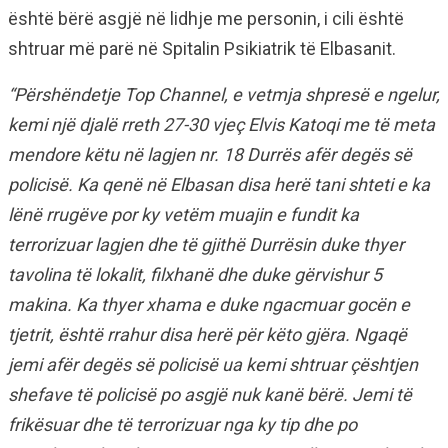
është bërë asgjë në lidhje me personin, i cili është
shtruar më parë në Spitalin Psikiatrik të Elbasanit.
“Përshëndetje Top Channel, e vetmja shpresë e ngelur,
kemi një djalë rreth 27-30 vjeç Elvis Katoqi me të meta
mendore këtu në lagjen nr. 18 Durrës afër degës së
policisë. Ka qenë në Elbasan disa herë tani shteti e ka
lënë rrugëve por ky vetëm muajin e fundit ka
terrorizuar lagjen dhe të gjithë Durrësin duke thyer
tavolina të lokalit, filxhanë dhe duke gërvishur 5
makina. Ka thyer xhama e duke ngacmuar gocën e
tjetrit, është rrahur disa herë për këto gjëra. Ngaqë
jemi afër degës së policisë ua kemi shtruar çështjen
shefave të policisë po asgjë nuk kanë bërë. Jemi të
frikësuar dhe të terrorizuar nga ky tip dhe po