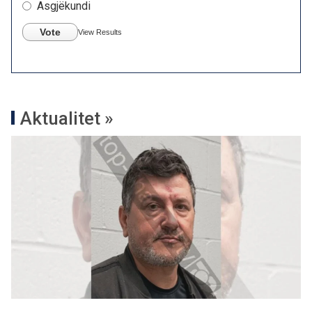
Asgjëkundi
Vote
View Results
Aktualitet »