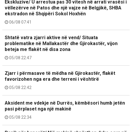
Ekskluzive/ U arrestua pas 30 vitesh në arrati vrasësi i
vëllezërve në Patos dhe një vajze në Belgjikë, SHBA
ekstradon në Shqipëri Sokol Hoxhën
06/08 07:41
Shtatë vatra zjarri aktive në vend/ Situata
problematike në Mallakastër dhe Gjirokastër, vijon
beteja me flakët në disa zona
05/08 22:47
Zjarr i përmasave të mëdha në Gjirokastër, flakët
favorizohen nga era dhe terreni i vështirë
05/08 22:42
Aksident me vdekje në Durrës, këmbësori humb jetën
pasi përplaset nga një makinë
05/08 22:34