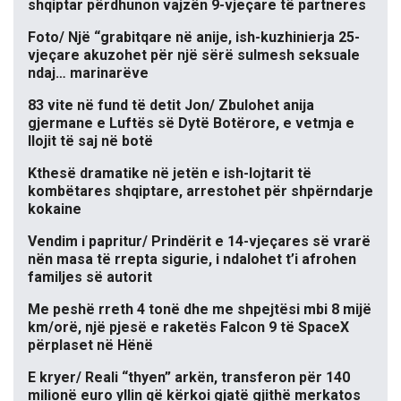
shqiptar përdhunon vajzën 9-vjeçare të partneres
Foto/ Një “grabitqare në anije, ish-kuzhinierja 25-
vjeçare akuzohet për një sërë sulmesh seksuale
ndaj… marinarëve
83 vite në fund të detit Jon/ Zbulohet anija
gjermane e Luftës së Dytë Botërore, e vetmja e
llojit të saj në botë
Kthesë dramatike në jetën e ish-lojtarit të
kombëtares shqiptare, arrestohet për shpërndarje
kokaine
Vendim i papritur/ Prindërit e 14-vjeçares së vrarë
nën masa të rrepta sigurie, i ndalohet t’i afrohen
familjes së autorit
Me peshë rreth 4 tonë dhe me shpejtësi mbi 8 mijë
km/orë, një pjesë e raketës Falcon 9 të SpaceX
përplaset në Hënë
E kryer/ Reali “thyen” arkën, transferon për 140
milionë euro yllin që kërkoi gjatë gjithë merkatos