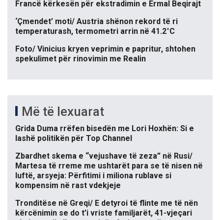
Francë kërkesën për ekstradimin e Ermal Beqirajt
‘Çmendet’ moti/ Austria shënon rekord të ri
temperaturash, termometri arrin në 41.2°C
Foto/ Vinicius kryen veprimin e papritur, shtohen
spekulimet për rinovimin me Realin
Më të lexuarat
Grida Duma rrëfen bisedën me Lori Hoxhën: Si e
lashë politikën për Top Channel
Zbardhet skema e “vejushave të zeza” në Rusi/
Martesa të rreme me ushtarët para se të nisen në
luftë, arsyeja: Përfitimi i miliona rublave si
kompensim në rast vdekjeje
Tronditëse në Greqi/ E detyroi të flinte me të nën
kërcënimin se do t’i vriste familjarët, 41-vjeçari