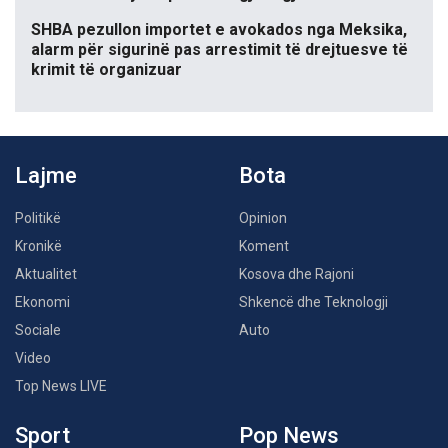
SHBA pezullon importet e avokados nga Meksika,
alarm për sigurinë pas arrestimit të drejtuesve të
krimit të organizuar
Lajme
Bota
Politikë
Opinion
Kronikë
Koment
Aktualitet
Kosova dhe Rajoni
Ekonomi
Shkencë dhe Teknologji
Sociale
Auto
Video
Top News LIVE
Sport
Pop News