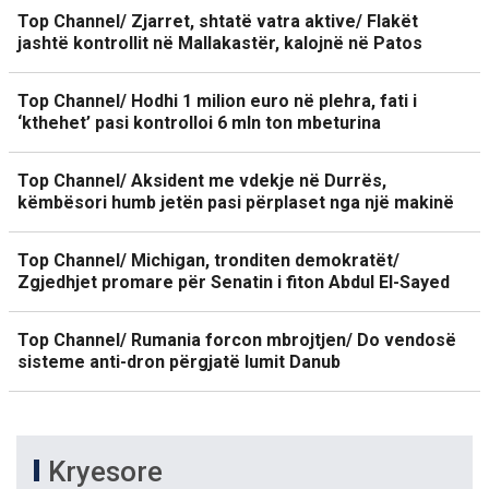
Top Channel/ Zjarret, shtatë vatra aktive/ Flakët
jashtë kontrollit në Mallakastër, kalojnë në Patos
Top Channel/ Hodhi 1 milion euro në plehra, fati i
‘kthehet’ pasi kontrolloi 6 mln ton mbeturina
Top Channel/ Aksident me vdekje në Durrës,
këmbësori humb jetën pasi përplaset nga një makinë
Top Channel/ Michigan, tronditen demokratët/
Zgjedhjet promare për Senatin i fiton Abdul El-Sayed
Top Channel/ Rumania forcon mbrojtjen/ Do vendosë
sisteme anti-dron përgjatë lumit Danub
Kryesore