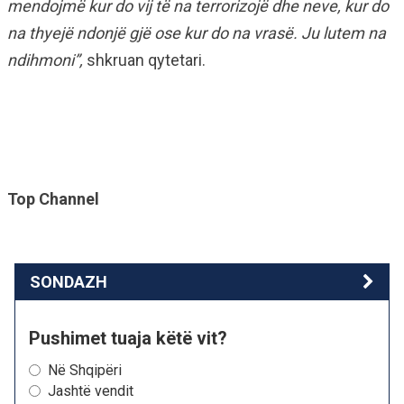
mendojmë kur do vij të na terrorizojë dhe neve, kur do
na thyejë ndonjë gjë ose kur do na vrasë. Ju lutem na
ndihmoni”,
shkruan qytetari.
Top Channel
SONDAZH
Pushimet tuaja këtë vit?
Në Shqipëri
Jashtë vendit