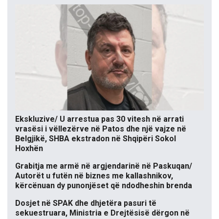
Ekskluzive/ U arrestua pas 30 vitesh në arrati
vrasësi i vëllezërve në Patos dhe një vajze në
Belgjikë, SHBA ekstradon në Shqipëri Sokol
Hoxhën
Grabitja me armë në argjendarinë në Paskuqan/
Autorët u futën në biznes me kallashnikov,
kërcënuan dy punonjëset që ndodheshin brenda
Dosjet në SPAK dhe dhjetëra pasuri të
sekuestruara, Ministria e Drejtësisë dërgon në