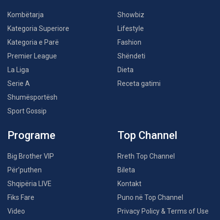
Kombëtarja
Showbiz
Kategoria Superiore
Lifestyle
Kategoria e Parë
Fashion
Premier League
Shëndeti
La Liga
Dieta
Serie A
Receta gatimi
Shumësportësh
Sport Gossip
Programe
Top Channel
Big Brother VIP
Rreth Top Channel
Për’puthen
Bileta
Shqipëria LIVE
Kontakt
Fiks Fare
Puno në Top Channel
Video
Privacy Policy & Terms of Use