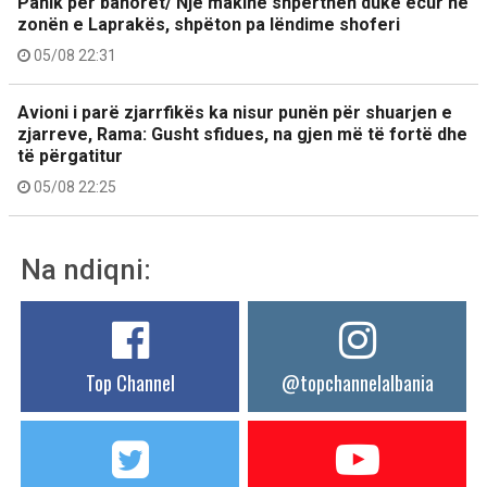
Panik për banorët/ Një makinë shpërthen duke ecur në
zonën e Laprakës, shpëton pa lëndime shoferi
05/08 22:31
Avioni i parë zjarrfikës ka nisur punën për shuarjen e
zjarreve, Rama: Gusht sfidues, na gjen më të fortë dhe
të përgatitur
05/08 22:25
Na ndiqni:
Top Channel
@topchannelalbania