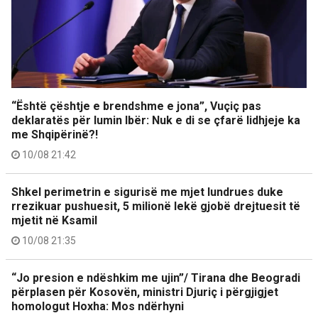
“Është çështje e brendshme e jona”, Vuçiç pas
deklaratës për lumin Ibër: Nuk e di se çfarë lidhjeje ka
me Shqipërinë?!
10/08 21:42
Shkel perimetrin e sigurisë me mjet lundrues duke
rrezikuar pushuesit, 5 milionë lekë gjobë drejtuesit të
mjetit në Ksamil
10/08 21:35
“Jo presion e ndëshkim me ujin”/ Tirana dhe Beogradi
përplasen për Kosovën, ministri Djuriç i përgjigjet
homologut Hoxha: Mos ndërhyni