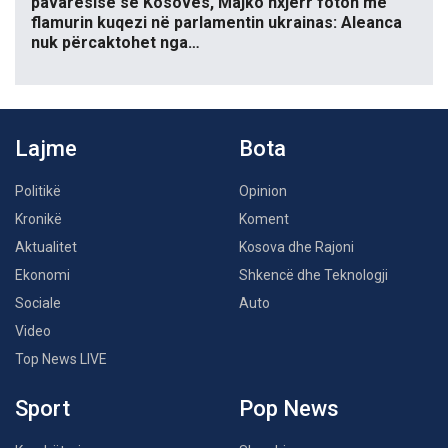
pavarësisë së Kosovës, Majko nxjerr foton me
flamurin kuqezi në parlamentin ukrainas: Aleanca
nuk përcaktohet nga…
Lajme
Bota
Politikë
Opinion
Kronikë
Koment
Aktualitet
Kosova dhe Rajoni
Ekonomi
Shkencë dhe Teknologji
Sociale
Auto
Video
Top News LIVE
Sport
Pop News