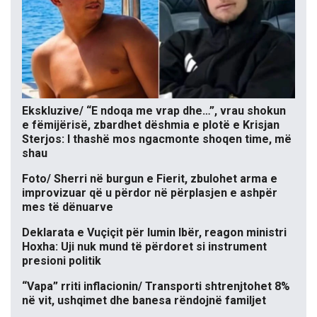
Ekskluzive/ “E ndoqa me vrap dhe…”, vrau shokun
e fëmijërisë, zbardhet dëshmia e plotë e Krisjan
Sterjos: I thashë mos ngacmonte shoqen time, më
shau
Foto/ Sherri në burgun e Fierit, zbulohet arma e
improvizuar që u përdor në përplasjen e ashpër
mes të dënuarve
Deklarata e Vuçiçit për lumin Ibër, reagon ministri
Hoxha: Uji nuk mund të përdoret si instrument
presioni politik
“Vapa” rriti inflacionin/ Transporti shtrenjtohet 8%
në vit, ushqimet dhe banesa rëndojnë familjet