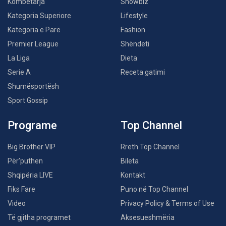
Kombëtarja
Showbiz
Kategoria Superiore
Lifestyle
Kategoria e Parë
Fashion
Premier League
Shëndeti
La Liga
Dieta
Serie A
Receta gatimi
Shumësportësh
Sport Gossip
Programe
Top Channel
Big Brother VIP
Rreth Top Channel
Për’puthen
Bileta
Shqipëria LIVE
Kontakt
Fiks Fare
Puno në Top Channel
Video
Privacy Policy & Terms of Use
Të gjitha programet
Aksesueshmëria