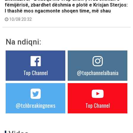
fëmijërisë, zbardhet dëshmia e plotë e Krisjan Sterjos:
I thashë mos ngacmonte shoqen time, më shau
10/08 20:32
Na ndiqni:
Top Channel
@topchannelalbania
@tchbreakingnews
Top Channel