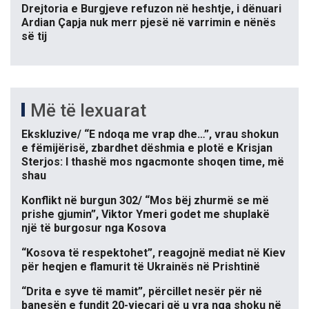
Drejtoria e Burgjeve refuzon në heshtje, i dënuari
Ardian Çapja nuk merr pjesë në varrimin e nënës
së tij
Më të lexuarat
Ekskluzive/ “E ndoqa me vrap dhe…”, vrau shokun
e fëmijërisë, zbardhet dëshmia e plotë e Krisjan
Sterjos: I thashë mos ngacmonte shoqen time, më
shau
Konflikt në burgun 302/ “Mos bëj zhurmë se më
prishe gjumin”, Viktor Ymeri godet me shuplakë
një të burgosur nga Kosova
“Kosova të respektohet”, reagojnë mediat në Kiev
për heqjen e flamurit të Ukrainës në Prishtinë
“Drita e syve të mamit”, përcillet nesër për në
banesën e fundit 20-vjeçari që u vra nga shoku në