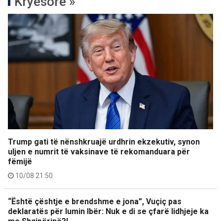
Kryesore »
Trump gati të nënshkruajë urdhrin ekzekutiv, synon
uljen e numrit të vaksinave të rekomanduara për
fëmijë
10/08 21:50
“Është çështje e brendshme e jona”, Vuçiç pas
deklaratës për lumin Ibër: Nuk e di se çfarë lidhjeje ka