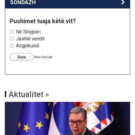
SONDAZH
Pushimet tuaja këtë vit?
Në Shqipëri
Jashtë vendit
Asgjëkundi
Vote
View Results
Aktualitet »