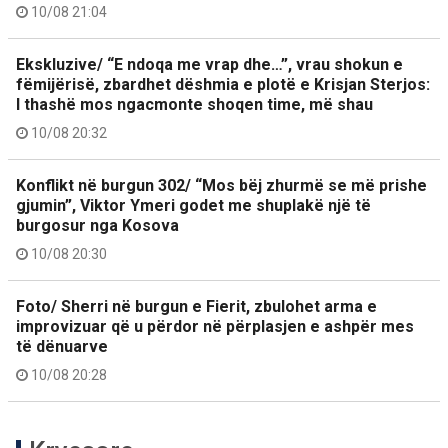
10/08 21:04
Ekskluzive/ “E ndoqa me vrap dhe…”, vrau shokun e
fëmijërisë, zbardhet dëshmia e plotë e Krisjan Sterjos:
I thashë mos ngacmonte shoqen time, më shau
10/08 20:32
Konflikt në burgun 302/ “Mos bëj zhurmë se më prishe
gjumin”, Viktor Ymeri godet me shuplakë një të
burgosur nga Kosova
10/08 20:30
Foto/ Sherri në burgun e Fierit, zbulohet arma e
improvizuar që u përdor në përplasjen e ashpër mes
të dënuarve
10/08 20:28