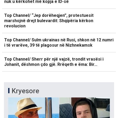
nuk u kërkohet më kopja e ID-së
Top Channel/ “Jep dorëheqjen”, protestuesit
marshojnë drejt bulevardit: Shqipëria kërkon
revolucion
Top Channel/ Sulm ukrainas në Rusi, shkon në 12 numri
i të vrarëve, 39 të plagosur në Nizhnekamsk
Top Channel/ Sherr për një vajzë, trondit vrasësi i
Johanit, dëshmon çdo gjë. Rrëqeth e ëma: Bir…
Kryesore