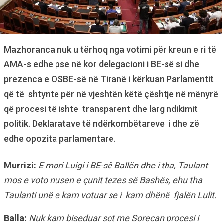
Mazhoranca nuk u tërhoq nga votimi për kreun e ri të
AMA-s edhe pse në kor delegacioni i BE-së si dhe
prezenca e OSBE-së në Tiranë i kërkuan Parlamentit
që të shtynte për në vjeshtën këtë çështje në mënyrë
që procesi të ishte transparent dhe larg ndikimit
politik. Deklaratave të ndërkombëtareve i dhe zë
edhe opozita parlamentare.
Murrizi:
E mori Luigi i BE-së Ballën dhe i tha, Taulant
mos e voto nusen e çunit tezes së Bashës, ehu tha
Taulanti unë e kam votuar se i kam dhënë fjalën Lulit.
Balla:
Nuk kam biseduar sot me Sorecan procesi i