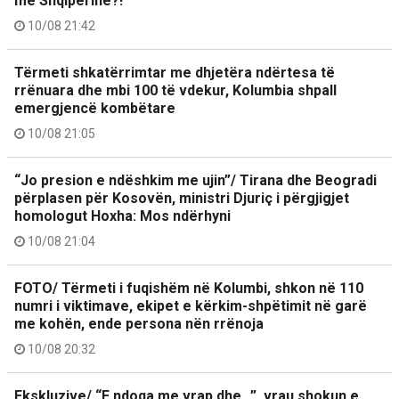
me Shqipërinë?!
10/08 21:42
Tërmeti shkatërrimtar me dhjetëra ndërtesa të
rrënuara dhe mbi 100 të vdekur, Kolumbia shpall
emergjencë kombëtare
10/08 21:05
“Jo presion e ndëshkim me ujin”/ Tirana dhe Beogradi
përplasen për Kosovën, ministri Djuriç i përgjigjet
homologut Hoxha: Mos ndërhyni
10/08 21:04
FOTO/ Tërmeti i fuqishëm në Kolumbi, shkon në 110
numri i viktimave, ekipet e kërkim-shpëtimit në garë
me kohën, ende persona nën rrënoja
10/08 20:32
Ekskluzive/ “E ndoqa me vrap dhe…”, vrau shokun e