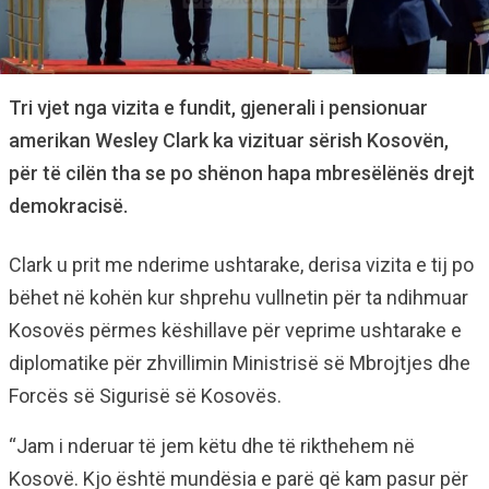
Tri vjet nga vizita e fundit, gjenerali i pensionuar
amerikan Wesley Clark ka vizituar sërish Kosovën,
për të cilën tha se po shënon hapa mbresëlënës drejt
demokracisë.
Clark u prit me nderime ushtarake, derisa vizita e tij po
bëhet në kohën kur shprehu vullnetin për ta ndihmuar
Kosovës përmes këshillave për veprime ushtarake e
diplomatike për zhvillimin Ministrisë së Mbrojtjes dhe
Forcës së Sigurisë së Kosovës.
“Jam i nderuar të jem këtu dhe të rikthehem në
Kosovë. Kjo është mundësia e parë që kam pasur për