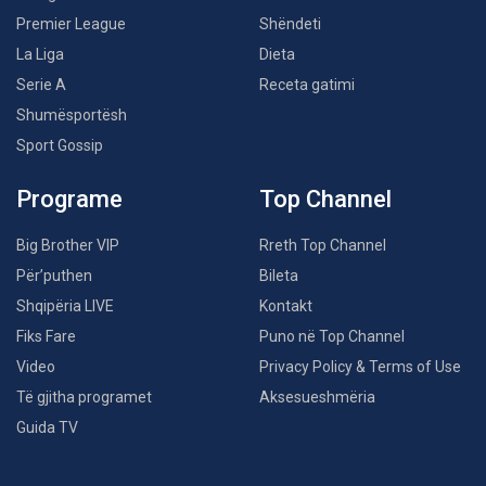
Premier League
Shëndeti
La Liga
Dieta
Serie A
Receta gatimi
Shumësportësh
Sport Gossip
Programe
Top Channel
Big Brother VIP
Rreth Top Channel
Për’puthen
Bileta
Shqipëria LIVE
Kontakt
Fiks Fare
Puno në Top Channel
Video
Privacy Policy & Terms of Use
Të gjitha programet
Aksesueshmëria
Guida TV