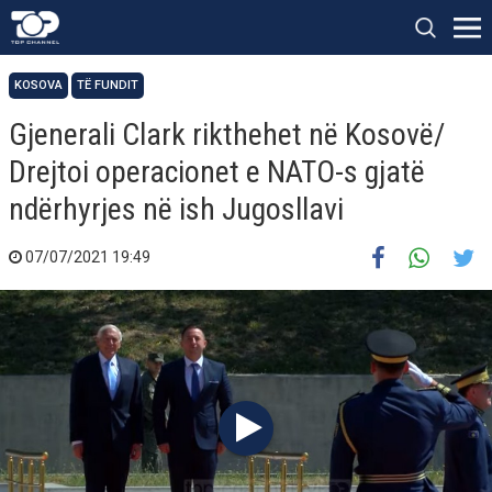
KOSOVA
TË FUNDIT
Gjenerali Clark rikthehet në Kosovë/
Drejtoi operacionet e NATO-s gjatë
ndërhyrjes në ish Jugosllavi
07/07/2021 19:49