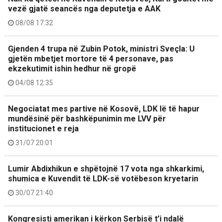
vezë gjatë seancës nga deputetja e AAK
08/08 17:32
Gjenden 4 trupa në Zubin Potok, ministri Sveçla: U
gjetën mbetjet mortore të 4 personave, pas
ekzekutimit ishin hedhur në gropë
04/08 12:35
Negociatat mes partive në Kosovë, LDK lë të hapur
mundësinë për bashkëpunimin me LVV për
institucionet e reja
31/07 20:01
Lumir Abdixhikun e shpëtojnë 17 vota nga shkarkimi,
shumica e Kuvendit të LDK-së votëbeson kryetarin
30/07 21:40
Kongresisti amerikan i kërkon Serbisë t’i ndalë