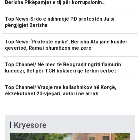
Berisha Pikëpamjet e tij për korrupsionin…
Top News-Si do e ndihmojë PD protestën Ja si
përgjigjet Berisha
Top News-‘Protestë epike’, Berisha Ata janë kundër
qeverisë, Rama i shumëzon me zero
Top Channel/ Në mes të Beogradit ngriti flamurin
kueqezi, flet për TCH boksieri që tërboi serbët
Top Channel/ Vrasje me kallashnikov në Korçë,
ekzekutohet 20-vjeçari, autori në arrati
Kryesore