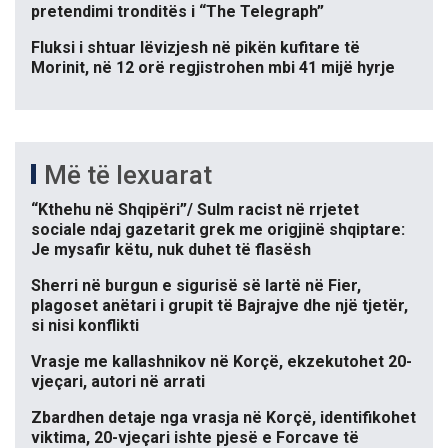
pretendimi tronditës i “The Telegraph”
Fluksi i shtuar lëvizjesh në pikën kufitare të
Morinit, në 12 orë regjistrohen mbi 41 mijë hyrje
Më të lexuarat
“Kthehu në Shqipëri”/ Sulm racist në rrjetet
sociale ndaj gazetarit grek me origjinë shqiptare:
Je mysafir këtu, nuk duhet të flasësh
Sherri në burgun e sigurisë së lartë në Fier,
plagoset anëtari i grupit të Bajrajve dhe një tjetër,
si nisi konflikti
Vrasje me kallashnikov në Korçë, ekzekutohet 20-
vjeçari, autori në arrati
Zbardhen detaje nga vrasja në Korçë, identifikohet
viktima, 20-vjeçari ishte pjesë e Forcave të