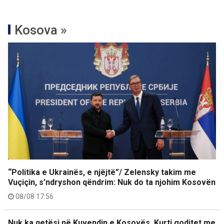
Kosova »
“Politika e Ukrainës, e njëjtë”/ Zelensky takim me
Vuçiçin, s’ndryshon qëndrim: Nuk do ta njohim Kosovën
08/08 17:56
Nuk ka qetësi në Kuvendin e Kosovës, Kurti goditet me