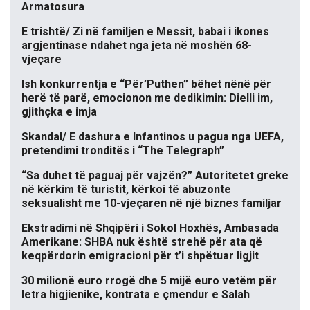
Armatosura
E trishtë/ Zi në familjen e Messit, babai i ikones
argjentinase ndahet nga jeta në moshën 68-
vjeçare
Ish konkurrentja e “Për’Puthen” bëhet nënë për
herë të parë, emocionon me dedikimin: Dielli im,
gjithçka e imja
Skandal/ E dashura e Infantinos u pagua nga UEFA,
pretendimi tronditës i “The Telegraph”
“Sa duhet të paguaj për vajzën?” Autoritetet greke
në kërkim të turistit, kërkoi të abuzonte
seksualisht me 10-vjeçaren në një biznes familjar
Ekstradimi në Shqipëri i Sokol Hoxhës, Ambasada
Amerikane: SHBA nuk është strehë për ata që
keqpërdorin emigracioni për t’i shpëtuar ligjit
30 milionë euro rrogë dhe 5 mijë euro vetëm për
letra higjienike, kontrata e çmendur e Salah