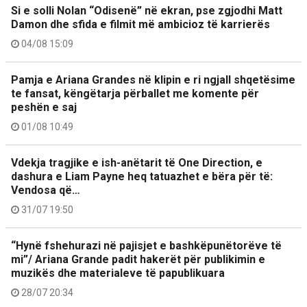
Si e solli Nolan “Odisenë” në ekran, pse zgjodhi Matt
Damon dhe sfida e filmit më ambicioz të karrierës
04/08 15:09
Pamja e Ariana Grandes në klipin e ri ngjall shqetësime
te fansat, këngëtarja përballet me komente për
peshën e saj
01/08 10:49
Vdekja tragjike e ish-anëtarit të One Direction, e
dashura e Liam Payne heq tatuazhet e bëra për të:
Vendosa që…
31/07 19:50
“Hynë fshehurazi në pajisjet e bashkëpunëtorëve të
mi”/ Ariana Grande padit hakerët për publikimin e
muzikës dhe materialeve të papublikuara
28/07 20:34