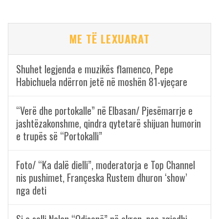
ME TË LEXUARAT
Shuhet legjenda e muzikës flamenco, Pepe
Habichuela ndërron jetë në moshën 81-vjeçare
“Verë dhe portokalle” në Elbasan/ Pjesëmarrje e
jashtëzakonshme, qindra qytetarë shijuan humorin
e trupës së “Portokalli”
Foto/ “Ka dalë dielli”, moderatorja e Top Channel
nis pushimet, Françeska Rustem dhuron ‘show’
nga deti