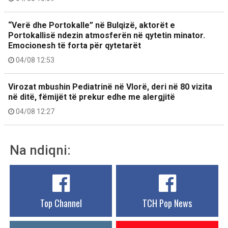
“Verë dhe Portokalle” në Bulqizë, aktorët e
Portokallisë ndezin atmosferën në qytetin minator.
Emocionesh të forta për qytetarët
04/08 12:53
Virozat mbushin Pediatrinë në Vlorë, deri në 80 vizita
në ditë, fëmijët të prekur edhe me alergjitë
04/08 12:27
Na ndiqni:
Top Channel
TCH Pop News