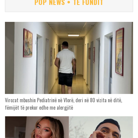
POP NEWS • TË FUNDIT
Virozat mbushin Pediatrinë në Vlorë, deri në 80 vizita në ditë,
fëmijët të prekur edhe me alergjitë