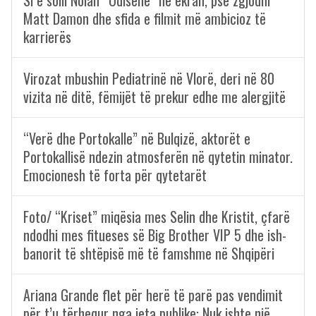
Si e solli Nolan “Odisenë” në ekran, pse zgjodhi
Matt Damon dhe sfida e filmit më ambicioz të
karrierës
Virozat mbushin Pediatrinë në Vlorë, deri në 80
vizita në ditë, fëmijët të prekur edhe me alergjitë
“Verë dhe Portokalle” në Bulqizë, aktorët e
Portokallisë ndezin atmosferën në qytetin minator.
Emocionesh të forta për qytetarët
Foto/ “Kriset” miqësia mes Selin dhe Kristit, çfarë
ndodhi mes fitueses së Big Brother VIP 5 dhe ish-
banorit të shtëpisë më të famshme në Shqipëri
Ariana Grande flet për herë të parë pas vendimit
për t’u tërhequr nga jeta publike: Nuk ishte një