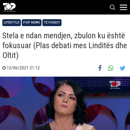
LIFESTYLE
POP NEWS
TË FUNDIT
Stela e ndan mendjen, zbulon ku është
fokusuar (Plas debati mes Linditës dhe
Oltit)
12/06/2021 21:12