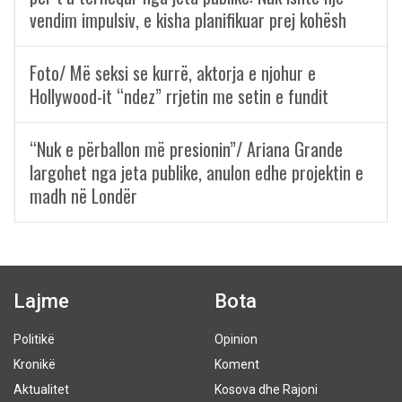
vendim impulsiv, e kisha planifikuar prej kohësh
Foto/ Më seksi se kurrë, aktorja e njohur e
Hollywood-it “ndez” rrjetin me setin e fundit
“Nuk e përballon më presionin”/ Ariana Grande
largohet nga jeta publike, anulon edhe projektin e
madh në Londër
Lajme
Bota
Politikë
Opinion
Kronikë
Koment
Aktualitet
Kosova dhe Rajoni