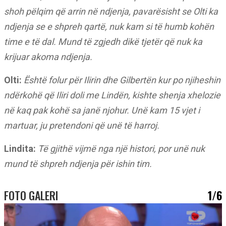
shoh pëlqim që arrin në ndjenja, pavarësisht se Olti ka
ndjenja se e shpreh qartë, nuk kam si të humb kohën
time e të dal. Mund të zgjedh dikë tjetër që nuk ka
krijuar akoma ndjenja.
Olti:
Është folur për Ilirin dhe Gilbertën kur po njiheshin
ndërkohë që Iliri doli me Lindën, kishte shenja xhelozie
në kaq pak kohë sa janë njohur. Unë kam 15 vjet i
martuar, ju pretendoni që unë të harroj.
Lindita:
Të gjithë vijmë nga një histori, por unë nuk
mund të shpreh ndjenja për ishin tim.
FOTO GALERI
1/6