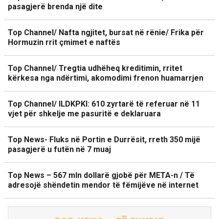
pasagjerë brenda një dite
Top Channel/ Nafta ngjitet, bursat në rënie/ Frika për
Hormuzin rrit çmimet e naftës
Top Channel/ Tregtia udhëheq kreditimin, rritet
kërkesa nga ndërtimi, akomodimi frenon huamarrjen
Top Channel/ ILDKPKI: 610 zyrtarë të referuar në 11
vjet për shkelje me pasuritë e deklaruara
Top News- Fluks në Portin e Durrësit, rreth 350 mijë
pasagjerë u futën në 7 muaj
Top News – 567 mln dollarë gjobë për META-n / Të
adresojë shëndetin mendor të fëmijëve në internet