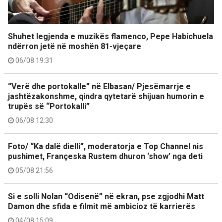
Shuhet legjenda e muzikës flamenco, Pepe Habichuela
ndërron jetë në moshën 81-vjeçare
06/08 19:31
“Verë dhe portokalle” në Elbasan/ Pjesëmarrje e
jashtëzakonshme, qindra qytetarë shijuan humorin e
trupës së “Portokalli”
06/08 12:30
Foto/ “Ka dalë dielli”, moderatorja e Top Channel nis
pushimet, Françeska Rustem dhuron ‘show’ nga deti
05/08 21:56
Si e solli Nolan “Odisenë” në ekran, pse zgjodhi Matt
Damon dhe sfida e filmit më ambicioz të karrierës
04/08 15:09