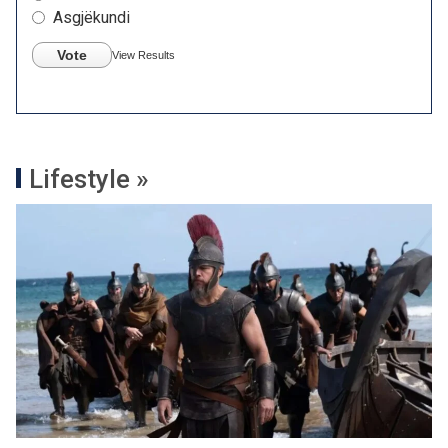
Asgjëkundi
Vote
View Results
Lifestyle »