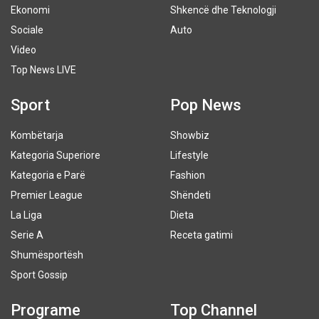
Ekonomi
Shkencë dhe Teknologji
Sociale
Auto
Video
Top News LIVE
Sport
Pop News
Kombëtarja
Showbiz
Kategoria Superiore
Lifestyle
Kategoria e Parë
Fashion
Premier League
Shëndeti
La Liga
Dieta
Serie A
Receta gatimi
Shumësportësh
Sport Gossip
Programe
Top Channel