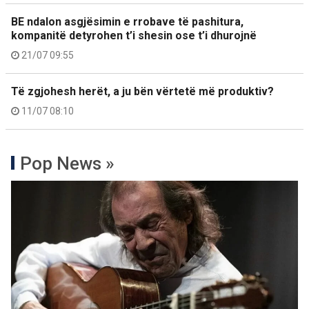
BE ndalon asgjësimin e rrobave të pashitura,
kompanitë detyrohen t’i shesin ose t’i dhurojnë
21/07 09:55
Të zgjohesh herët, a ju bën vërtetë më produktiv?
11/07 08:10
Pop News »