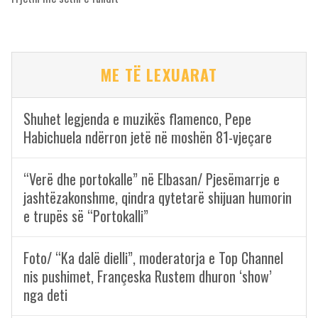
ME TË LEXUARAT
Shuhet legjenda e muzikës flamenco, Pepe
Habichuela ndërron jetë në moshën 81-vjeçare
“Verë dhe portokalle” në Elbasan/ Pjesëmarrje e
jashtëzakonshme, qindra qytetarë shijuan humorin
e trupës së “Portokalli”
Foto/ “Ka dalë dielli”, moderatorja e Top Channel
nis pushimet, Françeska Rustem dhuron ‘show’
nga deti