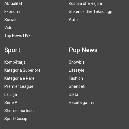
Aktualitet
Kosova dhe Rajoni
Ekonomi
Shkencë dhe Teknologji
Sociale
Auto
Video
Top News LIVE
Sport
Pop News
Kombëtarja
Showbiz
Kategoria Superiore
Lifestyle
Kategoria e Parë
Fashion
Premier League
Shëndeti
La Liga
Dieta
Serie A
Receta gatimi
Shumësportësh
Sport Gossip