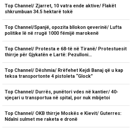
Top Channel/ Zjarret, 10 vatra ende aktive/ Flakët
shkrumbuan 34.5 hektarë tokë
Top Channel/Spanjë, opozita bllokon qeverinë/ Lufta
politike lë në rrugë 1000 fëmijë marokenë
Top Channel/ Protesta e 68-të në Tiranë/ Protestuesit
thirrje për Gjykatën e Lartë: Pezulloni…
Top Channel/ Dëshmia/ Rrëfehet Kejdi Banaj që u kap
teksa transportonte 4 pistoleta “Glock”
Top Channel/ Durrës, punëtori vdes në kantier/ 40-
vjeçari u transportua në spital, por nuk mbijetoi
Top Channel/ OKB thirrje Moskës e Kievit/ Guterres:
Ndalni sulmet me raketa e dronë