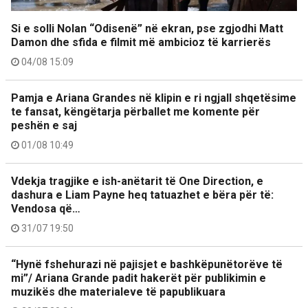
Si e solli Nolan “Odisenë” në ekran, pse zgjodhi Matt
Damon dhe sfida e filmit më ambicioz të karrierës
04/08 15:09
Pamja e Ariana Grandes në klipin e ri ngjall shqetësime
te fansat, këngëtarja përballet me komente për
peshën e saj
01/08 10:49
Vdekja tragjike e ish-anëtarit të One Direction, e
dashura e Liam Payne heq tatuazhet e bëra për të:
Vendosa që…
31/07 19:50
“Hynë fshehurazi në pajisjet e bashkëpunëtorëve të
mi”/ Ariana Grande padit hakerët për publikimin e
muzikës dhe materialeve të papublikuara