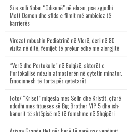
Si e solli Nolan “Odisenë” në ekran, pse zgjodhi
Matt Damon dhe sfida e filmit më ambicioz të
karrierës
Virozat mbushin Pediatrinë në Vlorë, deri në 80
vizita në ditë, fëmijët të prekur edhe me alergjitë
“Verë dhe Portokalle” në Bulqizë, aktorët e
Portokallisë ndezin atmosferën në qytetin minator.
Emocionesh të forta për qytetarët
Foto/ “Kriset” miqësia mes Selin dhe Kristit, çfarë
ndodhi mes fitueses së Big Brother VIP 5 dhe ish-
banorit të shtëpisë më të famshme në Shqipëri
Ariana Grande flet për herë të parë pas vendimit