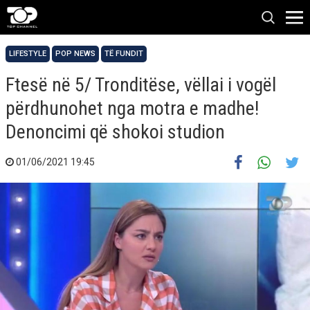
LIFESTYLE
POP NEWS
TË FUNDIT
Ftesë në 5/ Tronditëse, vëllai i vogël
përdhunohet nga motra e madhe!
Denoncimi që shokoi studion
01/06/2021 19:45