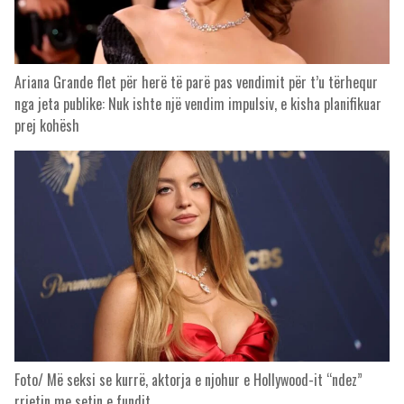
Ariana Grande flet për herë të parë pas vendimit për t’u tërhequr
nga jeta publike: Nuk ishte një vendim impulsiv, e kisha planifikuar
prej kohësh
Foto/ Më seksi se kurrë, aktorja e njohur e Hollywood-it “ndez”
rrjetin me setin e fundit