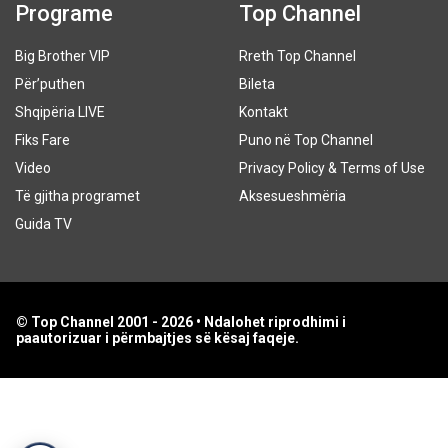
Programe
Top Channel
Big Brother VIP
Rreth Top Channel
Për’puthen
Bileta
Shqipëria LIVE
Kontakt
Fiks Fare
Puno në Top Channel
Video
Privacy Policy & Terms of Use
Të gjitha programet
Aksesueshmëria
Guida TV
© Top Channel 2001 - 2026 • Ndalohet riprodhimi i
paautorizuar i përmbajtjes së kësaj faqeje.