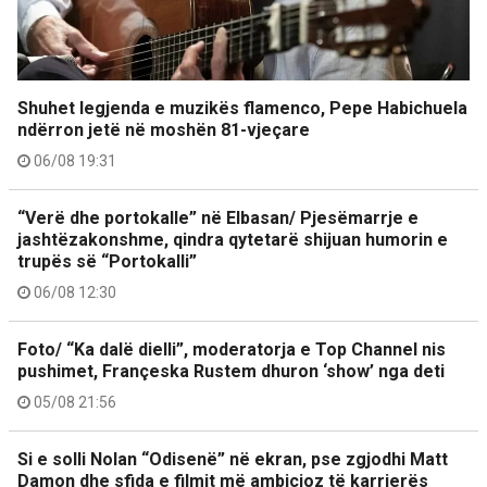
Shuhet legjenda e muzikës flamenco, Pepe Habichuela
ndërron jetë në moshën 81-vjeçare
06/08 19:31
“Verë dhe portokalle” në Elbasan/ Pjesëmarrje e
jashtëzakonshme, qindra qytetarë shijuan humorin e
trupës së “Portokalli”
06/08 12:30
Foto/ “Ka dalë dielli”, moderatorja e Top Channel nis
pushimet, Françeska Rustem dhuron ‘show’ nga deti
05/08 21:56
Si e solli Nolan “Odisenë” në ekran, pse zgjodhi Matt
Damon dhe sfida e filmit më ambicioz të karrierës