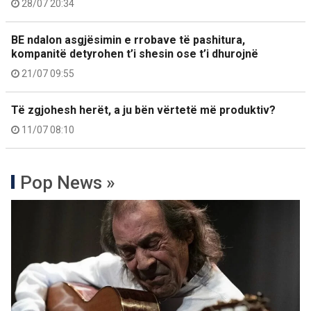
28/07 20:34
BE ndalon asgjësimin e rrobave të pashitura,
kompanitë detyrohen t’i shesin ose t’i dhurojnë
21/07 09:55
Të zgjohesh herët, a ju bën vërtetë më produktiv?
11/07 08:10
Pop News »