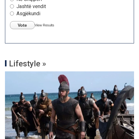
Jashtë vendit
Asgjëkundi
Vote
View Results
Lifestyle »