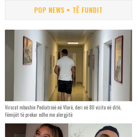
POP NEWS • TË FUNDIT
Virozat mbushin Pediatrinë në Vlorë, deri në 80 vizita në ditë,
fëmijët të prekur edhe me alergjitë