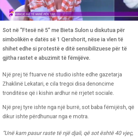
Sot në “Ftesë në 5” me Bieta Sulon u diskutua për
simbolikën e datës së 1 Qershorit, nëse ia vlen të
shihet edhe si protestë e ditë sensibilizuese për të
gjitha rastet e abuzimit të fëmijëve.
Një prej të ftuarve në studio ishte edhe gazetarja
Zhaklinë Lekatari, e cila tregoi disa denoncime
tronditëse që i kishin ardhur në rrjetet sociale.
Një prej tyre ishte nga një burrë, sot baba fëmijësh, që
dikur ishte përdhunuar nga e motra.
“Unë kam pasur raste të një djali, që sot është 40 vjeç,