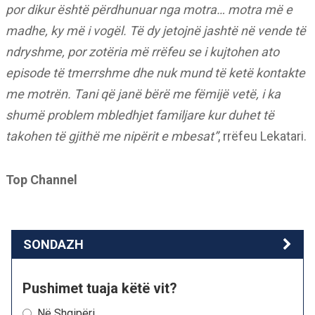
por dikur është përdhunuar nga motra… motra më e
madhe, ky më i vogël. Të dy jetojnë jashtë në vende të
ndryshme, por zotëria më rrëfeu se i kujtohen ato
episode të tmerrshme dhe nuk mund të ketë kontakte
me motrën. Tani që janë bërë me fëmijë vetë, i ka
shumë problem mbledhjet familjare kur duhet të
takohen të gjithë me nipërit e mbesat”
, rrëfeu Lekatari.
Top Channel
SONDAZH
Pushimet tuaja këtë vit?
Në Shqipëri