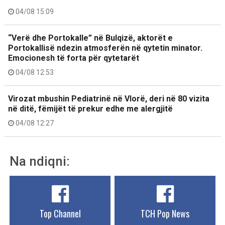
04/08 15:09
“Verë dhe Portokalle” në Bulqizë, aktorët e
Portokallisë ndezin atmosferën në qytetin minator.
Emocionesh të forta për qytetarët
04/08 12:53
Virozat mbushin Pediatrinë në Vlorë, deri në 80 vizita
në ditë, fëmijët të prekur edhe me alergjitë
04/08 12:27
Na ndiqni:
Top Channel
TCH Pop News